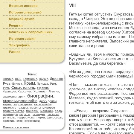
VIII
Военная история
История спецслужб
Гетман хотел отпустить Скуратова, 
назад в Чигирин. Это не понравило
Морской архив
гетману козак-белоцерковец с пись
Религия
Москвы воевода, и за ним вслед б
согласие на воевод боярину Хитров
Классики и современники
ему самому избранным или нет. Поэ
Историография
главного неприятеля, Выговский р
Эпиграфика
язвительно и резко:
Разное
«Видишь ли, твоя милость: приеха
Бутурлин из Киева известил его: в
Васильевич, да сам берегись».
«Не за дело, пан гетман, сердиту
Темы:
черкасских городах были воеводы!
Древняя
Англия
,
ВОВ
,
Германия
,
Грузия
,
Крым
Русь
,
Египет
,
,
Польша
,
Рим
,
«Нет, — сказал гетман, — я этого 
Севастополь
Русь
,
,
Украина
,
драгунов, да тысячу человек солд
Франция
,
Херсонес
,
Холокост
,
Япония
,
Федор все мне рассказали. Послан
биографии
адвокаты
,
арии
,
,
Матвеев, будто великий государь н
вторая мировая война
,
диссиденты
,
гетмана, чтоб взять его за хохол, д
евреи
,
зороастризм
,
катастрофы
,
крымские татары
,
масоны
,
мировое
— «Если, — возразил Скуратов, — 
правительство
,
монархи
,
монголы
,
орда
,
пирамиды
,
пираты
,
разведка
,
раскопки
,
князя Григория Григорьевича Ромо
ритуалы
,
террористы
,
тюрки
,
философы
,
взять у него. Неправду говорят те
христианство
,
художники
отговариваются, — хотят себя чем
Показать все теги
Ковалевский лгал тебе, что ему Ар
говорить. Если б великий государь