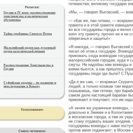
гетманства; великому государю изв
Религия:
«Мы, — говорил Выговский, — воево
Грузия в IV веке: распространение
христианства и политическая
обстановка
— «Как же, пан гетман, — возразил
грамота и в этой грамоте извещали
во все государевы города и велел
взял эту грамоту, прочел ее и ни 
Тайна гробницы Святого Петра
обереганья и защиты!»
«Я никогда, — говорил Выговский 
Мальтийский орден как духовный
писал об этом,к государю. Воевода
орден католической церкви
приезжать сюда воеводам государе
малороссийским городам, куда я са
смуты. Не надобны нам воеводы и 
Распространение Христианства в
киями бьются, а как пришлось упр
Грузии
государевы люди где были? С Пушк
«Да я же сам, — возражал Скурато
Суфийские ордены – их развитие и
людей, а только козакав там видал
преследование в Крыму
сказываешь, паи гетман, про бараба
самом деле насто­ящий барабан был
при­езжают и покупают, что им над
«А зачем же украинные воеводы, —'
Голосование:
довольно в Змиеве и в Колонтаеве
в московские города, а там их укр
не стану отда­вать ваших злодеев, 
государевы воеводы с нами поступа
против меня поджигают; в Москве н
Самое читаемое: