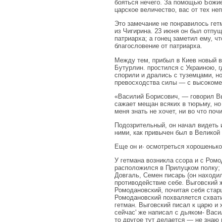
бояться нечего. За помощью Божие
царское величество, вас от тех не­
Это замечание не понравилось гетм
из Чигирина. 23 июня он был отпу
патриарха; а гонец заметил ему, ч
благословение от патриарха.
Между тем, прибыл в Киев новый в
Бутурлин. простился с Украиною, г
спорили и дрались с туземцами, н
превосходства силы — с высоко­ме
«Василий Борисович, — говорил Вы
сажает мещан всяких в тюрьму, но
меня знать не хочет, ни во что по
Подозрительный, он начал видеть 
ними, как привычен был в Великой 
Еще он и· осмотреться хорошенько
У гетмана возникла ссора и с Ром
расположился в Прилуцком полку; 
Довгаль, Семен писарь (он находил
противодействие себе. Выговский 
Ромодановский, почитая себя старш
Ромодановский похва­ляется схвати
гетман. Вы­говский писал к царю и
сейчас' же написал с дьяком- Васи
то другое тут делается — не знаю