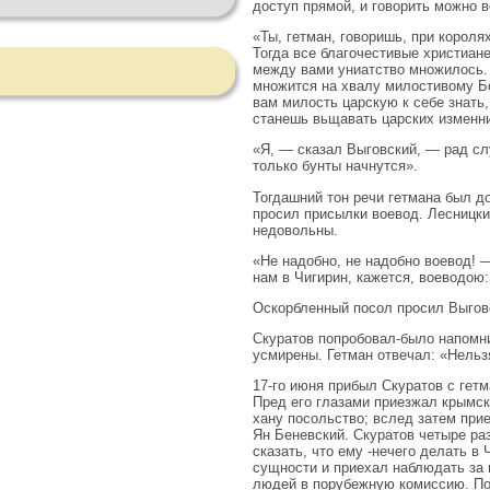
доступ прямой, и говорить можно в
«Ты, гетман, говоришь, при корол
Тогда все благочестивые христиане
между вами униатство множилось. А
множится на хвалу милостивому Бо
вам милость царскую к себе знать, 
станешь вьщавать царских изменни
«Я, — сказал Выговский, — рад слу
только бунты начнутся».
Тогдашний тон речи гетмана был до
просил присылки воевод. Лесницки
недовольны.
«Не надобно, не надобно воевод! —
нам в Чигирин, кажется, воеводою:
Оскорбленный посол просил Выговс
Скуратов попробовал-было напомнит
усмирены. Гетман отвечал: «Нельз
17-го июня прибыл Скуратов с гет
Пред его глазами приезжал крымск
хану посольство; вслед затем при­
Ян Беневский. Скуратов четыре раз
сказать, что ему -нечего делать в
сущности и при­ехал наблюдать за 
людей в порубежную комиссию. По п