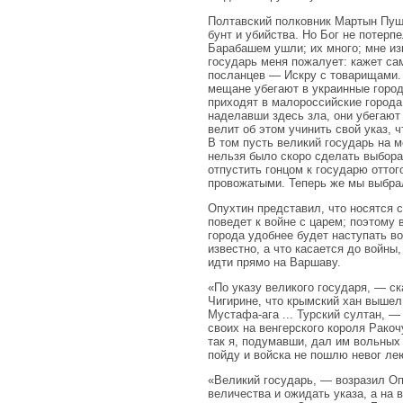
Полтавский полковник Мартын Пуш
бунт и убийства. Но Бог не потерп
Барабашем ушли; их мно­го; мне из
государь меня по­жалует: кажет са
послан­цев — Искру с товарищами. 
мещане убегают в украинные города
приходят в малороссийские города
наделавши здесь зла, они убегают 
велит об этом учинить свой указ, ч
В том пусть вели­кий государь на 
нельзя было скоро сделать выбора
отпустить гонцом к государю отто
провожатыми. Теперь же мы выбрал
Опухтин представил, что носятся с
поведет к войне с царем; поэтому 
города удобнее будет наступать во
известно, а что касается до войны
идти прямо на Варшаву.
«По указу великого государя, — ск
Чигирине, что крымский хан вышел 
Мустафа-ага ... Турский султан, —
своих на венгерского короля Ракоч
так я, подумавши, дал им вольных л
пойду и войска не пошлю невог лею
«Великий государь, — возразил Оп
величества и ожидать указа, а на 