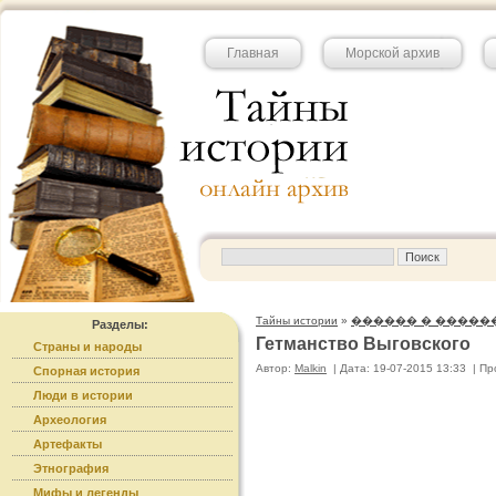
Главная
Морской архив
Тайны истории
»
������ � �����
Разделы:
Гетманство Выговского
Страны и народы
Автор:
Malkin
|
Дата: 19-07-2015 13:33
|
Пр
Спорная история
Люди в истории
Археология
Артефакты
Этнография
Мифы и легенды