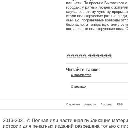
или нет». По просьбе Выговского о
городах; у ратных людей с жителя
случалось этому чувству про­рыват
стали великорусские рат­ные люди,
обычаю, погранич­ные воеводы отп
безопасно, а теперь их стали лов
по­граничные великорусские села Се
�����
������
Читайте также:
О козачестве
О козаках
О проекте
Авторам
Реклама
RSS
2013-2021 © Полная или частичная публикация матер
истории
для печатных изданий разрешена только с пи