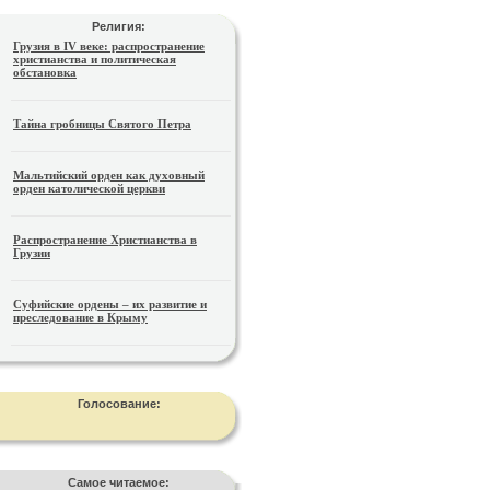
Религия:
Грузия в IV веке: распространение
христианства и политическая
обстановка
Тайна гробницы Святого Петра
Мальтийский орден как духовный
орден католической церкви
Распространение Христианства в
Грузии
Суфийские ордены – их развитие и
преследование в Крыму
Голосование:
Самое читаемое: