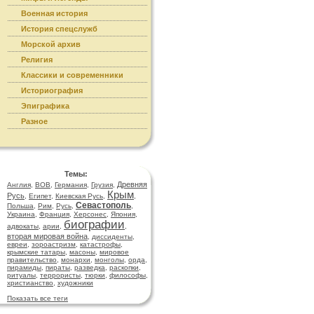
Военная история
История спецслужб
Морской архив
Религия
Классики и современники
Историография
Эпиграфика
Разное
Темы:
Древняя
Англия
,
ВОВ
,
Германия
,
Грузия
,
Крым
Русь
,
Египет
,
Киевская Русь
,
,
Севастополь
Польша
,
Рим
,
Русь
,
,
Украина
,
Франция
,
Херсонес
,
Япония
,
биографии
адвокаты
,
арии
,
,
вторая мировая война
,
диссиденты
,
евреи
,
зороастризм
,
катастрофы
,
крымские татары
,
масоны
,
мировое
правительство
,
монархи
,
монголы
,
орда
,
пирамиды
,
пираты
,
разведка
,
раскопки
,
ритуалы
,
террористы
,
тюрки
,
философы
,
христианство
,
художники
Показать все теги