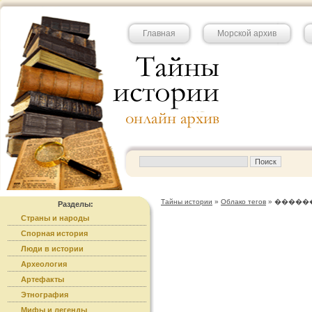
Главная
Морской архив
Тайны истории
»
Облако тегов
» �����
Разделы:
Страны и народы
Спорная история
Люди в истории
Археология
Артефакты
Этнография
Мифы и легенды