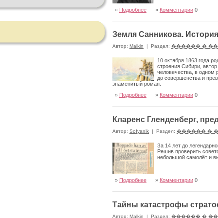
»
Подробнее
»
Комментарии
0
Земля Санникова. Истори
Автор:
Malkin
|
Раздел:
������ � �
10 октября 1863 года р
строения Сибири, автор
человечества, в одном 
до совершенства и прев
знаменитый роман.
»
Подробнее
»
Комментарии
0
Кларенс Гленденберг, пре
Автор:
Sofyanik
|
Раздел:
������ � 
За 14 лет до легендарн
Решив проверить советс
небольшой самолёт и вы
»
Подробнее
»
Комментарии
0
Тайны катастрофы страто
Автор:
Malkin
|
Раздел:
������ � �