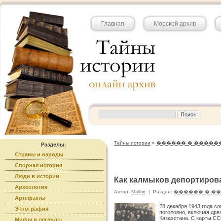
Главная
Морской архив
Тайны истории
»
������ � �����
Разделы:
Страны и народы
Спорная история
Люди в истории
Как калмыков депортиров
Археология
Автор:
Malkin
|
Раздел:
������ � �
Артефакты
28 декабря 1943 года с
Этнография
поголовно, включая дря
Казахстана. С карты С
Мифы и легенды