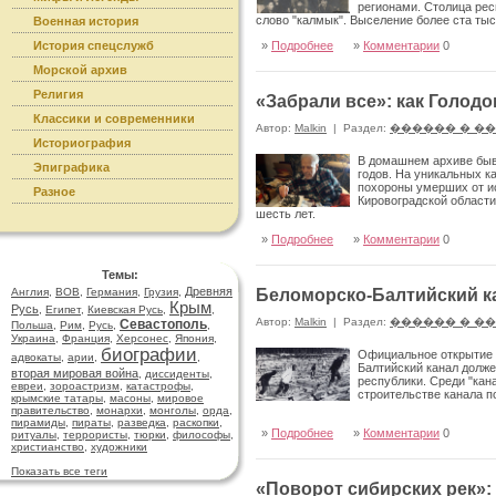
регионами. Столица рес
слово "калмык". Выселение более ста ты
Военная история
власти.
История спецслужб
»
Подробнее
»
Комментарии
0
Морской архив
Религия
«Забрали все»: как Голод
Классики и современники
Автор:
Malkin
|
Раздел:
������ � �
Историография
В домашнем архиве быв
Эпиграфика
годов. На уникальных к
похороны умерших от ис
Разное
Кировоградской области)
шесть лет.
»
Подробнее
»
Комментарии
0
Темы:
Древняя
Англия
,
ВОВ
,
Германия
,
Грузия
,
Беломорско-Балтийский ка
Крым
Русь
,
Египет
,
Киевская Русь
,
,
Автор:
Malkin
|
Раздел:
������ � �
Севастополь
Польша
,
Рим
,
Русь
,
,
Украина
,
Франция
,
Херсонес
,
Япония
,
биографии
Официальное открытие "
адвокаты
,
арии
,
,
Балтийский канал долж
вторая мировая война
,
диссиденты
,
республики. Среди "кан
евреи
,
зороастризм
,
катастрофы
,
строительстве канала п
крымские татары
,
масоны
,
мировое
правительство
,
монархи
,
монголы
,
орда
,
пирамиды
,
пираты
,
разведка
,
раскопки
,
»
Подробнее
»
Комментарии
0
ритуалы
,
террористы
,
тюрки
,
философы
,
христианство
,
художники
Показать все теги
«Поворот сибирских рек»: