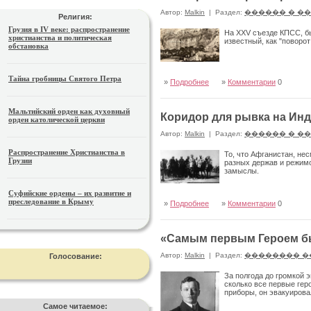
Автор:
Malkin
|
Раздел:
������ � �
Религия:
Грузия в IV веке: распространение
На XXV съезде КПСС, бы
христианства и политическая
известный, как "поворо
обстановка
Тайна гробницы Святого Петра
»
Подробнее
»
Комментарии
0
Мальтийский орден как духовный
Коридор для рывка на Ин
орден католической церкви
Автор:
Malkin
|
Раздел:
������ � �
Распространение Христианства в
То, что Афганистан, не
Грузии
разных держав и режимо
замыслы.
Суфийские ордены – их развитие и
преследование в Крыму
»
Подробнее
»
Комментарии
0
«Самым первым Героем бы
Автор:
Malkin
|
Раздел:
�������� �
Голосование:
За полгода до громкой 
сколько все первые гер
приборы, он эвакуирова
Самое читаемое: