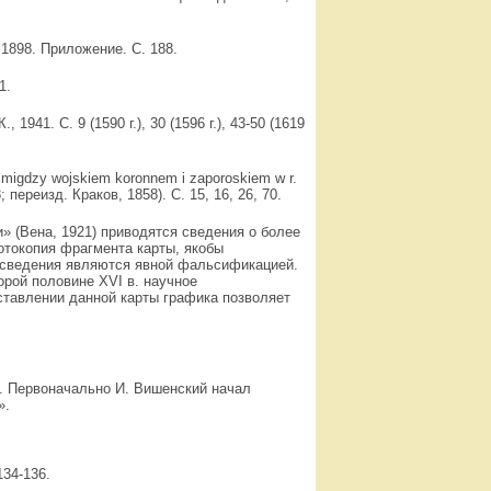
1898. Приложение. С. 188.
1.
1941. С. 9 (1590 г.), 30 (1596 г.), 43-50 (1619
migdzy wojskiem koronnem i zaporoskiem w r.
 переизд. Краков, 1858). С. 15, 16, 26, 70.
(Вена, 1921) приводятся сведения о более
фотокопия фрагмента карты, якобы
 сведения являются явной фальсификацией.
орой половине XVI в. научное
ставлении данной карты графика позволяет
06. Первоначально И. Вишенский начал
».
34-136.