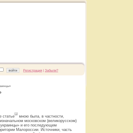
Регистрация
|
Забыли?
раинцы»
»
[1]
е статье
мною была, в частности,
 изначальном московском (великорусском)
«украинцы» и его последующем
рритории Малороссии. Источники, часть