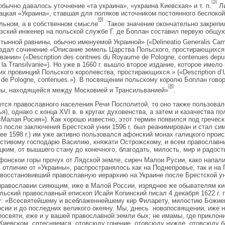
[5]
обычно давалось уточнение «та украина», «украина Киевская» и т. п.
Ли
зацкая «Украина», ставшая для поляков источником постоянного беспокой
[6]
льном, а в собственном смысле
. Такое значение окончательно закреп
узский инженер на польской службе Г. де Боплан составил первую общу
стынной равнины, обычно именуемой Украиной» («Delineatio Generalis Cam
здал сочинение «Описание земель Царства Польского, простирающихся 
ании» («Description des contrees du Royaume de Pologne, contenues depuis
e la Transilvanie»). Но уже в 1660 г. вышло второе издание, которое име
х провинций Польского королевства, простирающихся.» («Description d’Ukr
de Pologne, сontenues.»). В посвящении польскому королю Боплан говор
[8]
ы, находящейся между Московией и Трансильванией»
.
ется православного населения Речи Посполитой, то оно также пользова
ья), однако с конца XVI в. в кругах духовенства, а затем и казачества 
«Малая Росия»). Как хорошо известно, этот термин появился под греческ
ако после заключения Брестской унии 1596 г. был реанимирован и стал си
нее 1598 г.) им уже активно пользовался афонский монах галицкого про
стивому господарю Василию, княжати Острожскому, и всем православн
ецким, от вышшего стану до конечного, благодать, милость, мир и радо
фонскои горы прочух от Лядской земле, сиреч Малои Русии, како напали
в отличие от «Украины», распространялось как на Поднепровье, так и н
восстановивший православную иерархию на Украине после Брестской уни
православии сияющим, иже в Малой России, изряднее же обывателям к
ьский православный епископ Исайя Копинский писал 4 декабря 1622 г. 
: «Всесвятейшему и всеблаженнейшему кир Филарету, милостию Божие
сии и до последних великого океяну. Мы, днесь новопосвящении, иже 
освяти, еже и у вашей православной земли бых; не имамы, где приклонит
Киевском, сотесняемся, отовсюду гонение, отовсюду нужде, отовсюду б