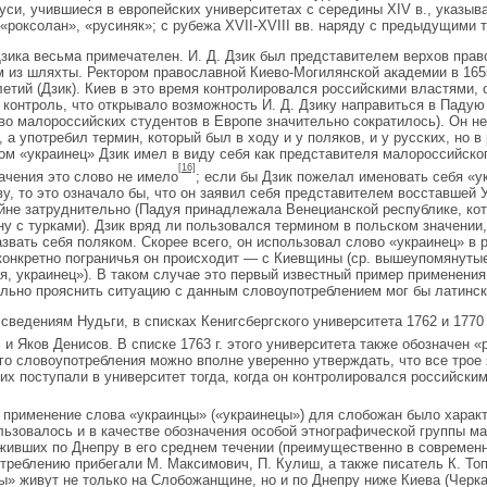
си, учившиеся в европейских университетах с середины XIV в., указыва
 «роксолан», «русиняк»; с рубежа XVII-XVIII вв. наряду с предыдущими 
зика весьма примечателен. И. Д. Дзик был представителем верхов право
 из шляхты. Ректором православной Киево-Могилянской академии в 1655-
елетий (Дзик). Киев в это время контролировался российскими властями, 
 контроль, что открывало возможность И. Д. Дзику направиться в Падую
во малороссийских студентов в Европе значительно сократилось). Он 
), а употребил термин, который был в ходу и у поляков, и у русских, но 
ом «украинец» Дзик имел в виду себя как представителя малороссийског
[16]
начения это слово не имело
; если бы Дзик пожелал именовать себя «
ву, то это означало бы, что он заявил себя представителем восставшей 
йне затруднительно (Падуя принадлежала Венецианской республике, кот
ну с турками). Дзик вряд ли пользовался термином в польском значении
азвать себя поляком. Скорее всего, он использовал слово «украинец» в 
 конкретно пограничья он происходит — с Киевщины (ср. вышеупомянуты
я, украинец»). В таком случае это первый известный пример применения
льно прояснить ситуацию с данным словоупотреблением мог бы латинск
 сведениям Нудьги, в списках Кенигсбергского университета 1762 и 1770
 и Яков Денисов. В списке 1763 г. этого университета также обозначен 
го словоупотребления можно вполне уверенно утверждать, что все трое
них поступали в университет тогда, когда он контролировался российски
 применение слова «украинцы» («украинецы») для слобожан было характе
льзовалось и в качестве обозначения особой этнографической группы м
 живших по Днепру в его среднем течении (преимущественно в современн
треблению прибегали М. Максимович, П. Кулиш, а также писатель К. Топо
ы» живут не только на Слобожанщине, но и по Днепру ниже Киева (Черк