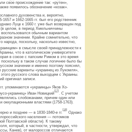
ли свое происхождение так: «рутен»,
также появилось обозначение «козак».
славного духовенства и, вероятно,
1657 и 1662-1665 гг. был его родственник
однако Луцк к 1660 г. уже был возвращен под
 (в целом, в период Хмельниччины
не воспользовался обычным вариантом
в разном значении. Крайне сомнительно, что
о народа, поскольку, насколько известно,
украинцем» в смысле своей принадлежности к
Украины, что в католическом университете
орая в союзе с папским Римом в это время
, поскольку в таком случае логичнее было бы
русском значении и именно поэтому пояснял,
е русские варианты «украинец из Лукомля»,
 этого русского слова выходцем с Украины.
ий оригинал записи.
 гг. упоминаются «украинцы» Яков Хо-
[17]
«русо-украинец» Иван Новицкий
. С учетом
 являлись слобожанами, причем один или
ми оккупационными властями (1758-1763).
[18]
рно и позднее — в 1830-1840-е гг.
Однако
алороссийского населения — потомков
ой Полтавской области). К такому
ля, который, в частности, утверждал, что
ассы, Канев), от малороссов отличаются