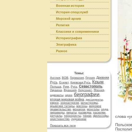
Военная история
История спецслужб
Морской архив
Религия
Классики и современники
Историография
Эпиграфика
Разное
Темы:
Древняя
Англия
,
ВОВ
,
Германия
,
Грузия
,
Крым
Русь
,
Египет
,
Киевская Русь
,
,
Севастополь
Польша
,
Рим
,
Русь
,
,
Украина
,
Франция
,
Херсонес
,
Япония
,
биографии
адвокаты
,
арии
,
,
вторая мировая война
,
диссиденты
,
евреи
,
зороастризм
,
катастрофы
,
крымские татары
,
масоны
,
мировое
правительство
,
монархи
,
монголы
,
орда
,
пирамиды
,
пираты
,
разведка
,
раскопки
,
ритуалы
,
террористы
,
тюрки
,
философы
,
слова «у
христианство
,
художники
Польское
Показать все теги
Посполит