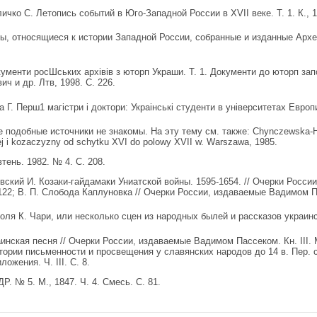
о С. Летопись событий в Юго-Западной России в XVII веке. Т. 1. К., 18
относящиеся к истории Западной России, собранные и изданные Архео
нти росШських архiвiв з юторп Украши. Т. 1. Документи до юторп запо
ич и др. Лтв, 1998. С. 226.
 Г. Перш1 магiстри i доктори: Украiнськi студенти в унiверситетах Европи
добные источники не знакомы. На эту тему см. также: Chynczewska-He
ej i kozaczyzny od schytku XVI do polowy XVII w. Warszawa, 1985.
нь. 1982. № 4. С. 208.
евский И. Козаки-гайдамаки Униатской войны. 1595-1654. // Очерки Росси
122; В. П. Сло­бода Каплуновка // Очерки России, издаваемые Вадимом Пас
 К. Чари, или несколько сцен из народных былей и рассказов украинс­ки
кая песня // Очерки России, издаваемые Вадимом Пассеком. Кн. III. М.
тории письменности и просвещения у славянских народов до 14 в. Пер. с
ложения. Ч. III. С. 8.
. № 5. М., 1847. Ч. 4. Смесь. С. 81.