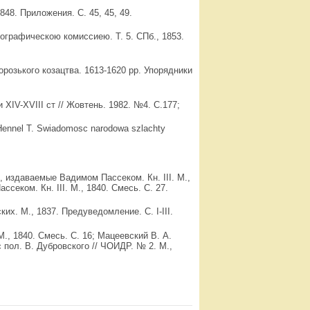
48. Приложения. С. 45, 45, 49.
графическою комиссиею. Т. 5. СПб., 1853.
розького козацтва. 1613-1620 pp. Упорядники
 XIV-XVIII ст // Жовтень. 1982. №4. С.177;
nnel T. Swiadomosc narodowa szlachty
и, издаваемые Вадимом Пассеком. Кн. III. М.,
секом. Кн. III. М., 1840. Смесь. С. 27.
х. М., 1837. Предуведомление. C. I-III.
, 1840. Смесь. С. 16; Мацеевский В. А.
 пол. В. Дубровского // ЧОИДР. № 2. М.,