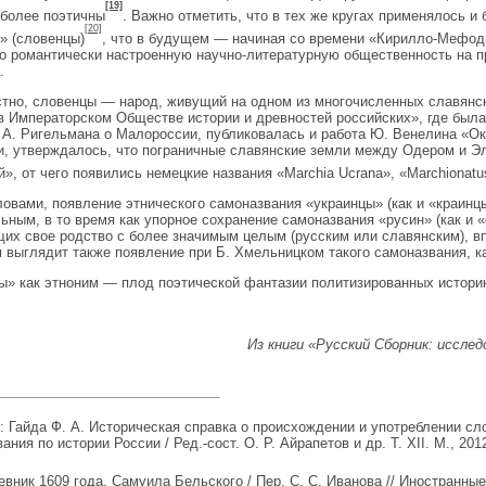
[19]
 более поэтичны
. Важно отметить, что в тех же кругах применялось и
[20]
» (словенцы)
, что в будущем — начиная со времени «Кирилло-Мефод
о романтически настроенную научно-литературную общественность на п
.
стно, словенцы — народ, живущий на одном из многочисленных славянск
в Императорском Обществе истории и древностей российских», где был
 А. Ригельмана о Малороссии, публиковалась и работа Ю. Венелина «Ок
и, утверждалось, что пограничные славянские земли между Одером и Э
й», от чего появились немецкие названия «Marchia Ucrana», «Marchionatu
овами, появление этнического самоназвания «украинцы» (как и «краинц
ьным, в то время как упорное сохранение самоназвания «русин» (как и 
их свое родство с более значимым целым (русским или славянским), в
 выглядит также появление при Б. Хмельницком такого самоназвания, к
ы» как этноним — плод поэтической фантазии политизированных историк
Из книги «Русский Сборник: исслед
айда Ф. А. Историческая справка о происхождении и употреблении слов
ния по истории России / Ред.-сост. О. Р. Айрапетов и др. Т. XII. М., 2012
к 1609 года, Самуила Бельского / Пер. С. С. Иванова // Иностранные