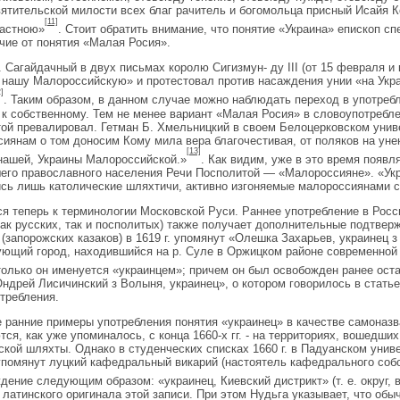
ятительской милости всех благ рачитель и богомольца присный Исайя К
[11]
ластною»
. Стоит обратить внимание, что понятие «Украина» епископ с
чие от понятия «Малая Росия».
. Сагайдачный в двух письмах королю Сигизмун- ду III (от 15 февраля и 
 нашу Малороссийскую» и протестовал против насаждения унии «на Укра
]
. Таким образом, в данном случае можно наблюдать переход в употреб
 к собственному. Тем не менее вариант «Малая Росия» в словоупотребл
ой превалировал. Гетман Б. Хмельницкий в своем Белоцерковском униве
иянам о том доносим Кому мила вера благочестивая, от поляков на уне
[13]
нашей, Украины Малороссийской.»
. Как видим, уже в это время появ
его православного населения Речи Посполитой — «Малороссияне». «Укр
сь лишь католические шляхтичи, активно изгоняемые малороссиянами 
я теперь к терминологии Московской Руси. Раннее употребление в Росс
как русских, так и посполитых) также получает дополнительные подтвер
 (запорожских казаков) в 1619 г. упомянут «Олешка Захарьев, украинец
ющий город, находившийся на р. Суле в Оржицком районе современной 
только он именуется «украинцем»; причем он был освобожден ранее ост
«Ондрей Лисичинский з Волыня, украинец», о котором говорилось в статье
требления.
 ранние примеры употребления понятия «украинец» в качестве самоназв
тся, как уже упоминалось, с конца 1660-х гг. - на территориях, вошедши
ской шляхты. Однако в студенческих списках 1660 г. в Падуанском униве
упомянут луцкий кафедральный викарий (настоятель кафедрального соб
дение следующим образом: «украинец, Киевский дистрикт» (т. е. округ, 
 латинского оригинала этой записи. При этом Нудьга указывает, что об