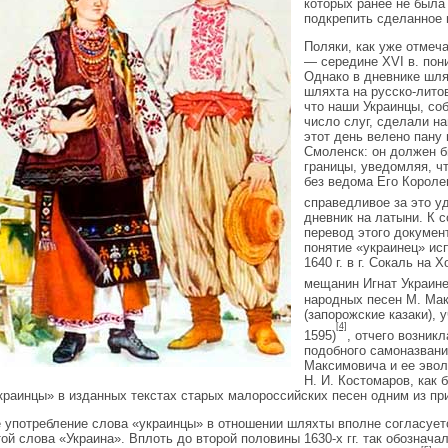
которых ранее не была
подкрепить сделанное
Поляки, как уже отмеч
— середине XVI в. пон
Однако в дневнике шлях
шляхта на русско-литов
что наши Украинцы, со
число слуг, сделали н
этот день велено пану
Смоленск: он должен б
границы, уведомляя, ч
без ведома Его Короле
справедливое за это у
дневник на латыни. К 
перевод этого докумен
понятие «украинец» ис
1640 г. в г. Сокаль н
мещанин Игнат Украин
народных песен М. Мак
(запорожские казаки), 
[4]
1595)
, отчего возник
подобного самоназвания
Максимовича и ее эвол
Н. И. Костомаров, как 
краинцы» в изданных текстах старых малороссийских песен одним из пр
 употребление слова «украинцы» в отношении шляхты вполне согласует
ой слова «Украина». Вплоть до второй половины 1630-х гг. так обознача