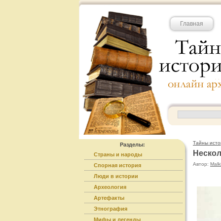
Главная
Тайны исто
Разделы:
Нескол
Страны и народы
Автор:
Malk
Спорная история
Люди в истории
Археология
Артефакты
Этнография
Мифы и легенды