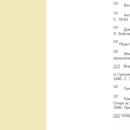
[12]
Величк
[13]
Акты, 
С. 78-83.
[14]
Докуме
Л. Войтов
[15]
Нудьга
[16]
Мне по
ukrainski
[17]
Жовте
is Срезн
1840. С. 
[19]
Тополя
[20]
Краинс
Очерк ис
1846. При
[21]
ЧОИДР