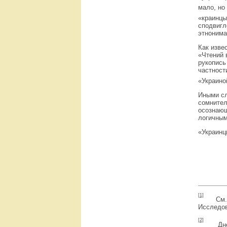
мало, но
«краинцы
сподвигл
этнонима
Как изве
«Чтений 
рукопись
частност
«Украино
Иными сл
сомнител
осознающ
логичным
«Украинц
[1]
См.: Г
Исследова
[2]
Дневни