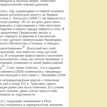
 введена в научный оборот, позволяют
 предположение новыми данными.
алось, под «украинцами» в первой половине
имали католическую шляхту на Украине.
тича С. Бельского (1609 г.) так именуется и
ской границе: «В тот же день дано знать,
бравшись и присоединив к себе некоторое
ападение и немало народа забрали в плен. В
 городничему Оршанскому писать в
ыл порицать вторжение в Смоленские
то оно сделано своевольными Украинцами,
вского Величества и Гетмана, и обещать
[2]
довлетворение»
. (Бельский вел свой
сожалению, мне известен лишь русский
та.) В отношении православного населения
пользовалось лишь как личное прозвище: в
а Холмщине упоминается некий православный
[3]
ец
. Стоит также отметить, что в издании
симовича (1834) упоминались «вкраинцы»
участвующие в восстании С. Наливайко (1594-
ла неправдоподобная версия о появлении
 уже в конце XVI в. Трактовка самого
юция ранее уже была отмечена. Его ученик
было сказано, даже считал присутствие
изнаков их подложности.
ся с тогдашним пониманием в Речи
лось пограничье в нарицательном значении,