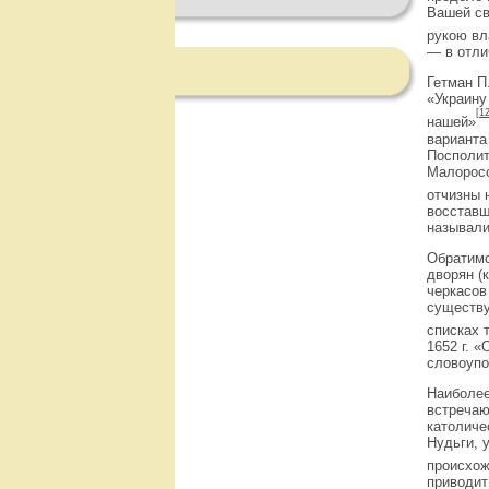
Вашей св
рукою в
— в отли
Гетман П
«Украину
[12
нашей»
варианта
Посполит
Малоросс
отчизны 
восставш
называли
Обратимс
дворян (
черкасов
существу
списках 
1652 г. 
словоупо
Наиболее
встречаю
католиче
Нудьги, 
происхож
приводит