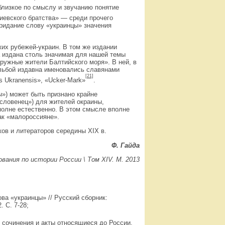
 близкое по смыслу и звучанию понятие
иевского братства» — среди прочего
ридание слову «украинцы» значения
их рубежей-украин. В том же издании
а издана столь значимая для нашей темы
ружные жители Балтийского моря». В ней, в
льбой издавна именовались славянами
[21]
s Ukranensis», «Ucker-Mark»
.
ы») может быть признано крайне
«словенец») для жителей окраины,
полне естественно. В этом смысле вполне
ак «малороссияне».
ов и литераторов середины XIX в.
Ф. Гайда
ования по истории России \ Том XIV. М. 2013
а «украинцы» // Русский сборник:
. С. 7-28;
 сочинения и акты относящиеся до России,