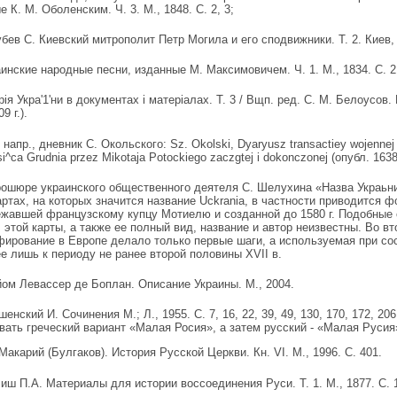
 К. М. Оболенским. Ч. 3. М., 1848. С. 2, 3;
в С. Киевский митрополит Петр Могила и его сподвижники. Т. 2. Киев, 
ские народные песни, изданные М. Максимовичем. Ч. 1. М., 1834. С. 2
 Укра'1'ни в документах i матерiалах. Т. 3 / Вщп. ред. С. М. Белоусов. К., 
09 г.).
пр., дневник С. Окольского: Sz. Okolski, Dyaryusz transactiey wojennej 
i^ca Grudnia przez Mikotaja Potockiego zaczgtej i dokonczonej (опубл. 1638;
юре украинского общественного деятеля С. Шелухина «Назва Украьни» 
артах, на которых значится название Uckrania, в частности приводится 
жавшей французскому купцу Мотиелю и созданной до 1580 г. Подобные
 этой карты, а также ее полный вид, название и автор неизвестны. Во вт
фирование в Европе делало только первые шаги, а используемая при со
ее лишь к периоду не ранее второй половины XVII в.
Левассер де Боплан. Описание Украины. М., 2004.
ий И. Сочинения М.; Л., 1955. С. 7, 16, 22, 39, 49, 130, 170, 172, 2
вать греческий вариант «Малая Росия», а затем русский - «Малая Русия
Макарий (Булгаков). История Русской Церкви. Кн. VI. М., 1996. С. 401.
П.А. Материалы для истории воссоединения Руси. Т. 1. М., 1877. С. 1