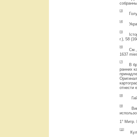
собранные
[3]
Голубе
[4]
Украин
[5]
Iсторiя
г.), 58 (16
[6]
См., на
1637 mies
[7]
В брош
ранних к
принадле
Оригинал
картогра
отнести 
[8]
Гийом 
[9]
Вишенск
использо
1° Митр. 
[11]
Кулиш 