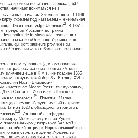
шь со времени восстания Павлюка (1637-
ства, начинает пониматься не в
илось лишь с началом Хмельниччины. В 1648
ю карту Украины под названием «Генеральная
[7]
porum Desertorum vulgo Ukraina»)
. В 1651 г.
от пределов Московии до границ
 les confins de la Moscowie, insques aux
ло новое название «Описание Украины, или
anie, qui sont plusieurs provinces du
ил об описании «этого большого пограничья
лось словом «украина» (для обозначения
получает распространение понятие «Малая
им влиянием еще в XIV в. (не позднее 1335
м­волом антиуниатской борьбы. В конце XVI в.
исхождения Иоанн Вишенский:
ым християнам Малое Росии, так духовным,
сть Духа Святого Иоан инок з Вишне от
[9]
 на вас злоереси»
. Понятие «Малая
а Галицкую землю. Иерусалимский патриарх
и, 17 мая 1620 г. обращался в грамоте к
[10]
иевским»
. Изгнанный с кафедры
патриарху Московскому и всея Русии
ю преосвященному патриарху Великой и
нас святейший патриарх Иеросалимский кир
и головы своя, все зде на Украине, во
еда, не имамы откуды что нужных взяти.