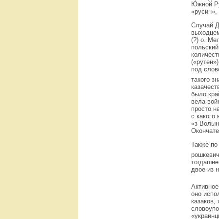
Южной Ру
«русин»,
Случай Д
выходцем
(?) о. М
польский
количест
(«рутен»
под слов
такого з
казачест
было кра
вела вой
просто н
с какого
«з Волын
Окончате
Также по
рошкевич
тогдашне
двое из 
Активное
оно испо
казаков,
словоупо
«украинц