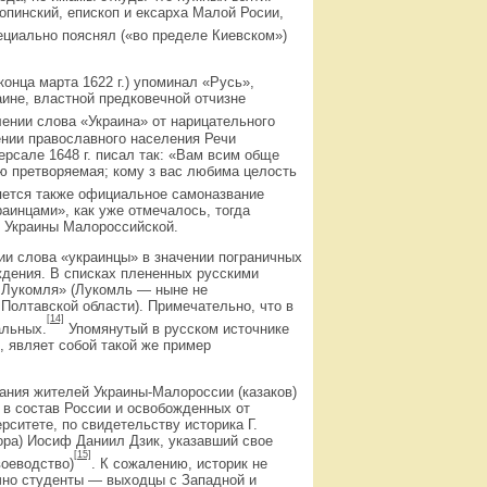
опинский, епископ и ексарха Малой Росии,
пециально пояснял («во пределе Киевском»)
конца марта 1622 г.) упоминал «Русь»,
ине, властной предковечной отчизне
лении слова «Украина» от нарицательного
ении православного населения Речи
рсале 1648 г. писал так: «Вам всим обще
ю претворяемая; кому з вас любима целость
ляется также официальное самоназвание
аинцами», как уже отмечалось, тогда
с Украины Малороссийской.
ии слова «украинцы» в значении пограничных
ждения. В списках плененных русскими
 з Лукомля» (Лукомль — ныне не
Полтавской области). Примечательно, что в
[14]
альных.
Упомянутый в русском источнике
, являет собой такой же пример
ания жителей Украины-Малороссии (казаков)
х в состав России и освобожденных от
рситете, по свидетельству историка Г.
ора) Иосиф Даниил Дзик, указавший свое
[15]
воеводство)
. К сожалению, историк не
ычно студенты — выходцы с Западной и