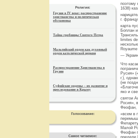
поэтому 
Религия:
1638) ка
Грузия в IV веке: распространение
нарицате
христианства и политическая
г. франц
обстановка
карта пу
Боплан и
Трансильв
Тайна гробницы Святого Петра
limites d
нескольки
Royaume 
Мальтийский орден как духовный
орден католической церкви
— Украин
Что каса
Распространение Христианства в
погранич
Грузии
Русия» (
г.), одн
(не позд
Суфийские ордены – их развитие и
«Благоче
преследование в Крыму
яко и св
святои А
Росия», 
Феофан, 
«всем в 
Голосование:
перемышл
Филарету
Малой Ро
Феофан п
Самое читаемое:
пределе 