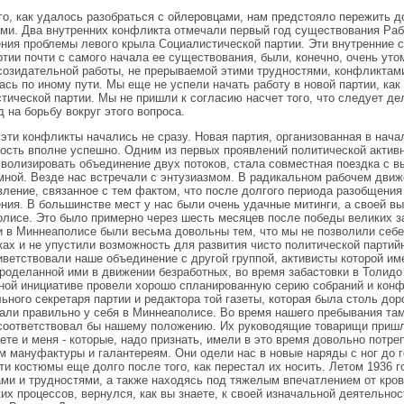
го, как удалось разобраться с ойлеровцами, нам предстояло пережить 
ми. Два внутренних конфликта отмечали первый год существования Раб
ния проблемы левого крыла Социалистической партии. Эти внутренние 
ртии почти с самого начала ее существования, были, конечно, очень ут
созидательной работы, не прерываемой этими трудностями, конфликтами
ась по иному пути. Мы еще не успели начать работу в новой партии, ка
тической партии. Мы не пришли к согласию насчет того, что следует де
д на борьбу вокруг этого вопроса.
 эти конфликты начались не сразу. Новая партия, организованная в нача
ость вполне успешно. Одним из первых проявлений политической активн
волизировать объединение двух потоков, стала совместная поездка с в
мной. Везде нас встречали с энтузиазмом. В радикальном рабочем движ
ление, связанное с тем фактом, что после долгого периода разобщения
ния. В большинстве мест у нас были очень удачные митинги, а своей вы
лисе. Это было примерно через шесть месяцев после победы великих за
 в Миннеаполисе были весьма довольны тем, что мы не позволили себе
ках и не упустили возможность для развития чисто политической парти
иветствовали наше объединение с другой группой, активисты которой и
проделанной ими в движении безработных, во время забастовки в Толидо 
ной инициативе провели хорошо спланированную серию собраний и конф
ьного секретаря партии и редактора той газеты, которая была столь дорог
али правильно у себя в Миннеаполисе. Во время нашего пребывания там
соответствовал бы нашему положению. Их руководящие товарищи пришл
ете и меня - которые, надо признать, имели в это время довольно потреп
м мануфактуры и галантереям. Они одели нас в новые наряды с ног до г
ти костюмы еще долго после того, как перестал их носить. Летом 1936 
ми и трудностями, а также находясь под тяжелым впечатлением от кров
их процессов, вернулся, как вы знаете, к своей изначальной деятельнос