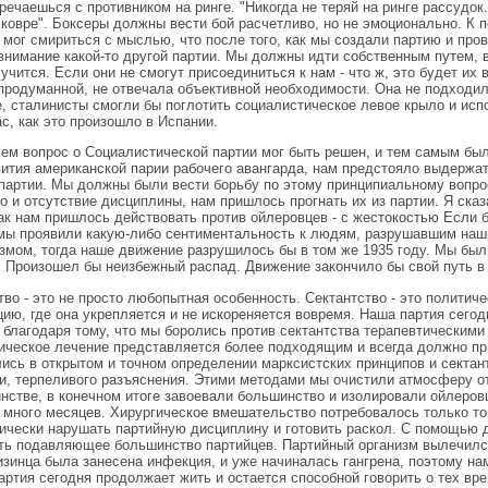
тречаешься с противником на ринге. "Никогда не теряй на ринге рассудок
 ковре". Боксеры должны вести бой расчетливо, но не эмоционально. К 
 мог смириться с мыслью, что после того, как мы создали партию и пр
внимание какой-то другой партии. Мы должны идти собственным путем, в
лучится. Если они не смогут присоединиться к нам - что ж, это будет и
продуманной, не отвечала объективной необходимости. Она не подходил
е, сталинисты смогли бы поглотить социалистическое левое крыло и исп
ас, как это произошло в Испании.
ем вопрос о Социалистической партии мог быть решен, и тем самым был
вития американской парии рабочего авангарда, нам предстояло выдержат
партии. Мы должны были вести борьбу по этому принципиальному вопрос
о и отсутствие дисциплины, нам пришлось прогнать их из партии. Я сказ
ак нам пришлось действовать против ойлеровцев - с жестокостью Если б
мы проявили какую-либо сентиментальность к людям, разрушавшим наш
мом, тогда наше движение разрушилось бы в том же 1935 году. Мы бы
. Произошел бы неизбежный распад. Движение закончило бы свой путь в 
тво - это не просто любопытная особенность. Сектантство - это политич
цию, где она укрепляется и не искореняется вовремя. Наша партия сего
 благодаря тому, что мы боролись против сектантства терапевтическими
ическое лечение представляется более подходящим и всегда должно п
ись в открытом и точном определении марксистских принципов и сектан
и, терпеливого разъяснения. Этими методами мы очистили атмосферу от
нстве, в конечном итоге завоевали большинство и изолировали ойлеровц
 много месяцев. Хирургическое вмешательство потребовалось только то
ически нарушать партийную дисциплину и готовить раскол. С помощью 
ть подавляющее большинство партийцев. Партийный организм вылечился
изинца была занесена инфекция, и уже начиналась гангрена, поэтому на
артия сегодня продолжает жить и остается способной говорить о тех вр