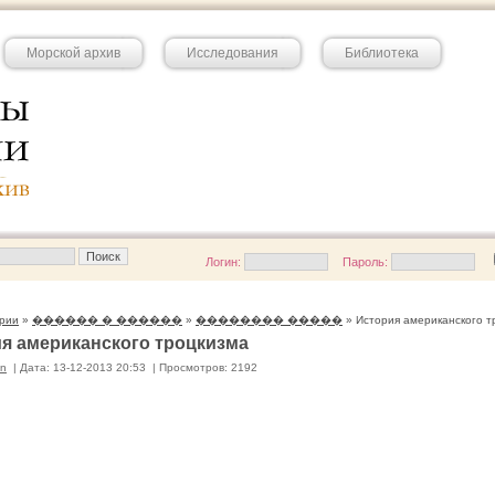
Морской архив
Исследования
Библиотека
Логин:
Пароль:
рии
»
������ � ������
»
�������� �����
» История американского т
я американского троцкизма
in
|
Дата: 13-12-2013 20:53
|
Просмотров: 2192