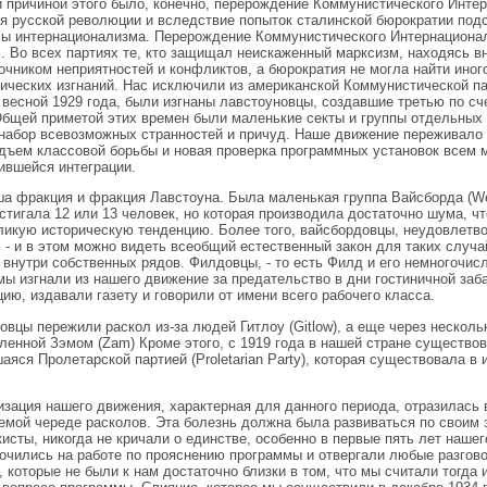
 причиной этого было, конечно, перерождение Коммунистического Инте
я русской революции и вследствие попыток сталинской бюрократии подс
ы интернационализма. Перерождение Коммунистического Интернационал
. Во всех партиях те, кто защищал неискаженный марксизм, находясь в
очником неприятностей и конфликтов, а бюрократия не могла найти иног
ических изгнаний. Нас исключили из американской Коммунистической па
 весной 1929 года, были изгнаны лавстоуновцы, создавшие третью по с
Общей приметой этих времен были маленькие секты и группы отдельных 
набор всевозможных странностей и причуд. Наше движение переживало 
дъем классовой борьбы и новая проверка программных установок всем 
ившейся интеграции.
а фракция и фракция Лавстоуна. Была маленькая группа Вайсборда (We
стигала 12 или 13 человек, но которая производила достаточно шума, ч
ликую историческую тенденцию. Более того, вайсбордовцы, неудовлетв
 - и в этом можно видеть всеобщий естественный закон для таких случ
 внутри собственных рядов. Филдовцы, - то есть Филд и его немногочис
мы изгнали из нашего движение за предательство в дни гостиничной заба
цию, издавали газету и говорили от имени всего рабочего класса.
овцы пережили раскол из-за людей Гитлоу (Gitlow), а еще через нескольк
ленной Зэмом (Zam) Кроме этого, с 1919 года в нашей стране существо
аяся Пролетарской партией (Proletarian Party), которая существовала в
зация нашего движения, характерная для данного периода, отразилась в
емой череде расколов. Эта болезнь должна была развиваться по своим з
кисты, никогда не кричали о единстве, особенно в первые пять лет наш
очились на работе по прояснению программы и отвергали любые разгов
, которые не были к нам достаточно близки в том, что мы считали тогда 