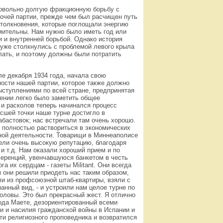
довольно долгую фракционную борьбу с
очей партии, прежде чем был расчищен путь
столкновения, которые поглощали энергию
омительны. Нам нужно было иметь год или
 и внутренней борьбой. Однако история
к уже столкнулись с проблемой левого крыла
лать, и поэтому должны были потратить
ле декабря 1934 года, начала свою
ости нашей партии, которое также должно
ыступлениями по всей стране, предпринятая
ении легко было заметить общее
 и расколов теперь начинался процесс
сшей точки наше турне достигло в
бастовок; нас встречали там очень хорошо.
 полностью раствориться в экономических
йной деятельности. Товарищи в Миннеаполисе
мели очень высокую репутацию, благодаря
и т.д. Нам оказали хороший прием и по
еренций, увенчавшуюся банкетом в честь
а их сердцам - газеты Militant. Они всегда
 они решили приодеть нас таким образом,
и из профсоюзной штаб-квартиры, взяли с
анный вид, - и устроили нам целое турне по
оловы. Это был прекрасный жест. Я отлично
года Маете, дезориентированный всеми
и и насилия гражданской войны в Испании и
ти религиозного проповедника и возвратился