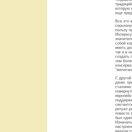
традиций
которую 
еще пред
Все это 
серьезну
пользу п
Интересу
значител
собой хо
иметь де
так и в 
создать 
тем боле
консерва
"милитан
С другой
денег, п
сталинис
повернут
европейс
поддержк
сектантс
ритуал р
повести 
был один
Изначаль
настроен
видели с