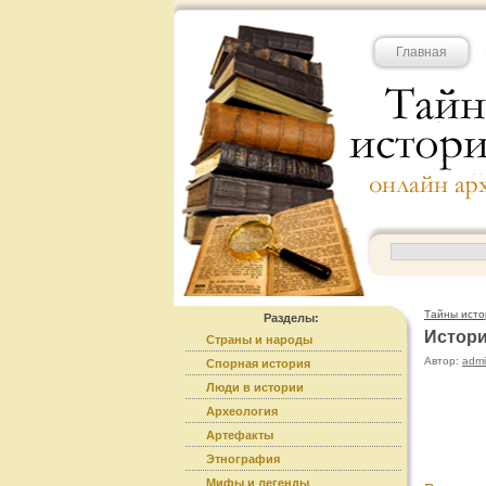
Главная
Тайны исто
Разделы:
Истори
Страны и народы
Автор:
adm
Спорная история
Люди в истории
Археология
Артефакты
Этнография
Мифы и легенды