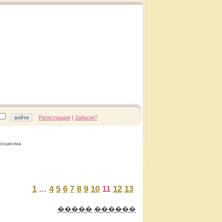
Регистрация
|
Забыли?
роцкизма
1
...
4
5
6
7
8
9
10
11
12
13
�����
������