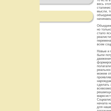
то есть 
весь это
сталинис
мысли, т
объедине
начинающ
Объедине
но тольк
стало яс
реалисти
перемена
всем соц
Новые и 
были пот
движения
формиров
полагали
реальнос
можем от
проявляв
нарождаю
сделать 
всевозмо
решающий
марксист
Социалис
начала н
для наше
тогдашни