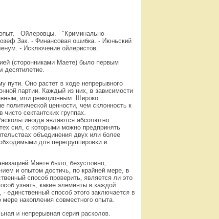
опыт. - Ойлеровцы. - "Криминально-
жозеф Зак. - Финансовая ошибка. - Июньский
ленум. - Исключение ойлеристов.
ией (сторонниками Маете) было первым
м десятилетие.
у пути. Оно растет в ходе непрерывного
онной партии. Каждый из них, в зависимости
ивным, или реакционным. Широко
 политической ценности, чем склонность к
в чисто сектантских группах.
 Расколы иногда являются абсолютно
тех сил, с которыми можно предпринять
оятельствах объединения двух или более
еобходимыми для перегруппировки и
анизацией Маете было, безусловно,
ием и опытом достичь, по крайней мере, в
твенный способ проверить, является ли это
соб узнать, какие элементы в каждой
, - единственный способ этого заключается в
о мере накопления совместного опыта.
льная и непрерывная серия расколов.