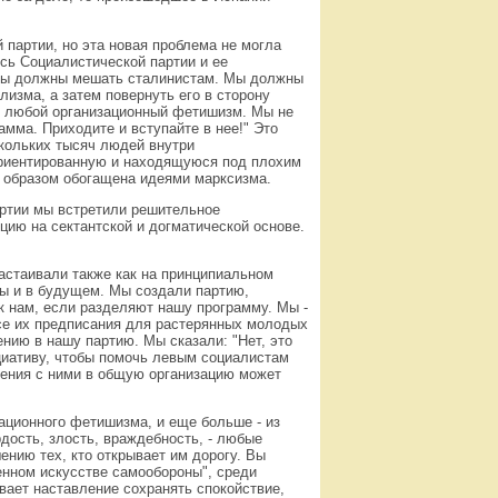
партии, но эта новая проблема не могла
сь Социалистической партии и ее
мы должны мешать сталинистам. Мы должны
изма, а затем повернуть его в сторону
у любой организационный фетишизм. Мы не
амма. Приходите и вступайте в нее!" Это
скольких тысяч людей внутри
ориентированную и находящуюся под плохим
 образом обогащена идеями марксизма.
ртии мы встретили решительное
цию на сектантской и догматической основе.
астаивали также как на принципиальном
мы и в будущем. Мы создали партию,
к нам, если разделяют нашу программу. Мы -
 все их предписания для растерянных молодых
нию в нашу партию. Мы сказали: "Нет, это
иативу, чтобы помочь левым социалистам
инения с ними в общую организацию может
зационного фетишизма, и еще больше - из
дость, злость, враждебность, - любые
ению тех, кто открывает им дорогу. Вы
венном искусстве самообороны", среди
ывает наставление сохранять спокойствие,