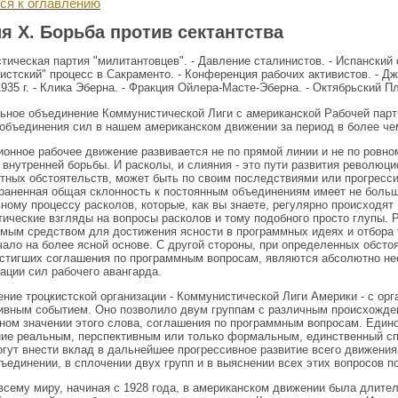
ся к оглавлению
я X. Борьба против сектантства
тическая партия "милитантовцев". - Давление сталинистов. - Испанский 
истский" процесс в Сакраменто. - Конференция рабочих активистов. - Д
935 г. - Клика Эберна. - Фракция Ойлера-Масте-Эберна. - Октябрьский П
ное объединение Коммунистической Лиги с американской Рабочей парт
объединения сил в нашем американском движении за период в более че
онное рабочее движение развивается не по прямой линии и не по ровном
 внутренней борьбы. И расколы, и слияния - это пути развития революци
етных обстоятельств, может быть по своим последствиями или прогресс
раненная общая склонность к постоянным объединениям имеет не больше
ному процессу расколов, которые, как вы знаете, регулярно происходят 
ические взгляды на вопросы расколов и тому подобного просто глупы.
мым средством для достижения ясности в программных идеях и отбора 
чало на более ясной основе. С другой стороны, при определенных обст
остигших соглашения по программным вопросам, являются абсолютно н
ации сил рабочего авангарда.
ние троцкистской организации - Коммунистической Лиги Америки - с орг
ивным событием. Оно позволило двум группам с различным происхожден
ом значении этого слова, соглашения по программным вопросам. Единс
ие реальным, перспективным или только формальным, единственный спо
огут внести вклад в дальнейшее прогрессивное развитие всего движения
ъединении, в сплочении двух групп и в выяснении всех этих вопросов п
 всему миру, начиная с 1928 года, в американском движении была длите