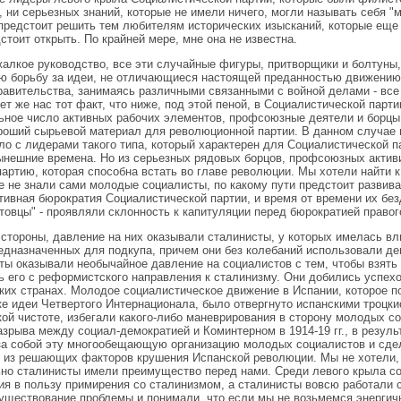
, ни серьезных знаний, которые не имели ничего, могли называть себя "
предстоит решить тем любителям исторических изысканий, которые еще
стоит открыть. По крайней мере, мне она не известна.
жалкое руководство, все эти случайные фигуры, притворщики и болтуны
ю борьбу за идеи, не отличающиеся настоящей преданностью движению, 
равительства, занимаясь различными связанными с войной делами - все
ет же нас тот факт, что ниже, под этой пеной, в Социалистической пар
ьное число активных рабочих элементов, профсоюзные деятели и борцы
роший сырьевой материал для революционной партии. В данном случае
ло с лидерами такого типа, который характерен для Социалистической пар
нынешние времена. Но из серьезных рядовых борцов, профсоюзных акти
партию, которая способна встать во главе революции. Мы хотели найти к 
е не знали сами молодые социалисты, по какому пути предстоит развив
тивная бюрократия Социалистической партии, и время от времени их бе
товцы" - проявляли склонность к капитуляции перед бюрократией правог
 стороны, давление на них оказывали сталинисты, у которых имелась вл
редназначенных для подкупа, причем они без колебаний использовали де
ты оказывали необычайное давление на социалистов с тем, чтобы взять 
ь его с реформистского направления к сталинизму. Они добились успехо
ких странах. Молодое социалистическое движение в Испании, которое по
е идеи Четвертого Интернационала, было отвергнуто испанскими троцки
кой чистоте, избегали какого-либо маневрирования в сторону молодых с
азрыва между социал-демократией и Коминтерном в 1914-19 гг., в резуль
за собой эту многообещающую организацию молодых социалистов и сдел
 из решающих факторов крушения Испанской революции. Мы не хотели, 
но сталинисты имели преимущество перед нами. Среди левого крыла с
ия в пользу примирения со сталинизмом, а сталинисты вовсю работали 
уществование проблемы и понимали, что если мы не возьмемся энергич