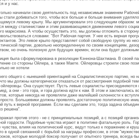
я и у нас.
олько начинали свою деятельность под независимым знаменем Рабочей 
ы стали добиваться того, чтобы все больше и больше внимания уделяло
щемуся левому крылу. Мы аргументировали это следующим образом: 
ся между сталинистами и этим развивающимся движением левого социал
го марксизма. А чтобы осуществить это, мы должны отложить в сторон
вольствоваться словами: "Вот Рабочая партия. У нее есть верная прогр
ектантов. Это левое крыло представляет собой свободную группу из не
тической партии, довольно неопределенную по своим концепциям, дез
твом, но очень полезную для будущих времен, если она будет должным
иция была сформулирована в резолюции Кэннона-Шахтмана. В своей па
ление со стороны Ойлера, а также Маете. Ойлеровцы строили свою пози
олько не хотели
чего общего с нынешней ориентацией на Социалистическую партию, но н
 что мы должны категорически отказаться от рассмотрения подобной те
 ойлеровцы. Она существует. Пусть левые социалисты присоединяются 
мед, а они - это гора, и гора должна идти к нам. В этом и заключались
тов, которые никогда не проявляли даже малейшей склонности к вступле
просто. Большевики должны проявлять достаточную политическую иниц
ой путь к верной программе. Если мы сделаем это, тогда задача объед
ко решена".
зражал против этого - не с принципиальных позиций, а с позиций органи
ной гордости. Подобные чувства играют в политике фатальную роль. Гор
 чувства, влияя на политический курс, ведут только к поражению и круш
что в одной связанной с борьбой за награды профессии, в этом "мужест
роков, которые молодой боксер получает от опытного тренера, всегда б