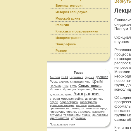
Вернуть
Военная история
Лекци
История спецслужб
Морской архив
Социалис
синдикал
Религия
Пленум 1
Классики и современники
Официаль
Историография
случаем 
Эпиграфика
Революци
Разное
процесса
от конкр
распрост
непрерыв
Моралист
Темы:
необходи
Древняя
Англия
,
ВОВ
,
Германия
,
Грузия
,
новое на
Крым
Русь
,
Египет
,
Киевская Русь
,
,
групп, д
Севастополь
Польша
,
Рим
,
Русь
,
,
консолид
Украина
,
Франция
,
Херсонес
,
Япония
,
биографии
адвокаты
,
арии
,
,
Объедине
вторая мировая война
,
диссиденты
,
прогресс
евреи
,
зороастризм
,
катастрофы
,
крымские татары
,
масоны
,
мировое
формальн
правительство
,
монархи
,
монголы
,
орда
,
соглашен
пирамиды
,
пираты
,
разведка
,
раскопки
,
группе м
ритуалы
,
террористы
,
тюрки
,
философы
,
христианство
,
художники
самом об
Показать все теги
Как и по