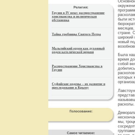
Основной
окружени
Религия:
программ
Грузия в IV веке: распространение
расколам
христианства и политическая
были ист
обстановка
бюрократ
месяцев,
стране. 
Тайна гробницы Святого Петра
широкий 
новый по
возобнов
Мальтийский орден как духовный
орден католической церкви
Была наш
время до
собой ве
Распространение Христианства в
добились
Грузии
расколов
которых 
организа
Суфийские ордены – их развитие и
преследование в Крыму
Лавстоун
представ
называвш
расколы.
Голосование:
Деморали
несконча
мы, троц
сосредот
группами
Самое читаемое: