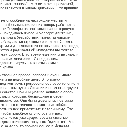
милитантовцами" - это остается проблемой,
 появляются в нашем движении. Эту причину
, не способные на настоящие жертвы и
- а большинство из них теперь работает в
 эти "халифы на час" мало нас интересуют.
тии находилось живое и молодое движение,
 за права безработных, представлявшие
 наблюдаются огромные различия. Сложно
тии и для любого из ее крыльев - как тогда,
вистов и радикальной молодежи вы можете
ним дорогу. В то время еще никто не знал, и
аться их движению. Их подавляла
здарные лидеры - так называемые
о крыла.
иятельная пресса, аппарат и очень много
ньги на подобные цели. В то время
под контроль прогрессивное левое течение и
в на этом пути в Испании и во многих других
 собственной инициативе заявило о своей
стами, которые, бесплодные в своей
оциалистов. Они были довольны, повторив
тате чего сталинисты смогли их обойти,
ать из нее приложение к сталинизму. Это
чтобы подобное случилось и у нас.
оциалистов уже существовали сильные
с демагогическим лозунгом "единства". Мы
но за дело, то произошедшее в Испании