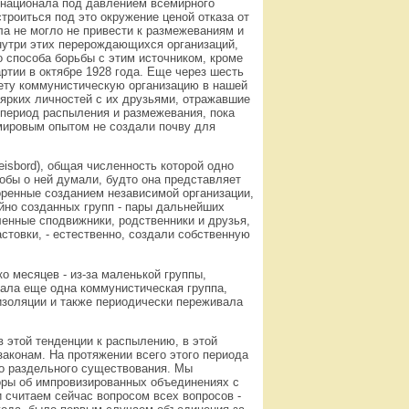
рнационала под давлением всемирного
троиться под это окружение ценой отказа от
а не могло не привести к размежеваниям и
нутри этих перерождающихся организаций,
о способа борьбы с этим источником, кроме
ртии в октябре 1928 года. Еще через шесть
чету коммунистическую организацию в нашей
ярких личностей с их друзьями, отражавшие
период распыления и размежевания, пока
мировым опытом не создали почву для
isbord), общая численность которой одно
тобы о ней думали, будто она представляет
оренные созданием независимой организации,
айно созданных групп - пары дальнейших
ленные сподвижники, родственники и друзья,
стовки, - естественно, создали собственную
о месяцев - из-за маленькой группы,
вала еще одна коммунистическая группа,
 изоляции и также периодически переживала
 этой тенденции к распылению, в этой
аконам. На протяжении всего этого периода
его раздельного существования. Мы
оры об импровизированных объединениях с
и считаем сейчас вопросом всех вопросов -