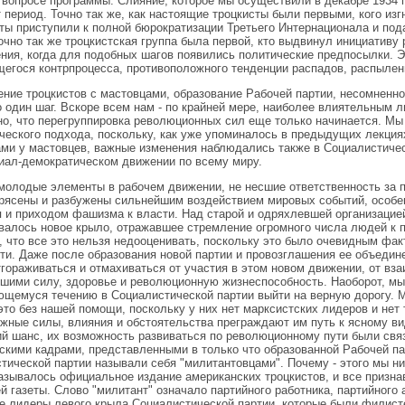
в вопросе программы. Слияние, которое мы осуществили в декабре 1934
т период. Точно так же, как настоящие троцкисты были первыми, кого изг
ты приступили к полной бюрократизации Третьего Интернационала и по
очно так же троцкистская группа была первой, кто выдвинул инициативу 
ния, когда для подобных шагов появились политические предпосылки. 
егося контрпроцесса, противоположного тенденции распадов, распылен
ние троцкистов с мастовцами, образование Рабочей партии, несомненно
о один шаг. Вскоре всем нам - по крайней мере, наиболее влиятельным
но, что перегруппировка революционных сил еще только начинается. Мы
ческого подхода, поскольку, как уже упоминалось в предыдущих лекци
ми у мастовцев, важные изменения наблюдались также в Социалистичес
иал-демократическом движении по всему миру.
молодые элементы в рабочем движении, не несшие ответственность за 
рясены и разбужены сильнейшим воздействием мировых событий, особе
 и приходом фашизма к власти. Над старой и одряхлевшей организацие
алось новое крыло, отражавшее стремление огромного числа людей к 
, что все это нельзя недооценивать, поскольку это было очевидным фа
ти. Даже после образования новой партии и провозглашения ее объедин
гораживаться и отмахиваться от участия в этом новом движении, от вз
шими силу, здоровье и революционную жизнеспособность. Наоборот, мы
щемуся течению в Социалистической партии выйти на верную дорогу. М
это без нашей помощи, поскольку у них нет марксистских лидеров и нет
жные силы, влияния и обстоятельства преграждают им путь к ясному в
 шанс, их возможность развиваться по революционному пути были свя
скими кадрами, представленными в только что образованной Рабочей па
тической партии называли себя "милитантовцами". Почему - этого мы никог
азывалось официальное издание американских троцкистов, и все призна
й газеты. Слово "милитант" означало партийного работника, партийного 
е лидеры левого крыла Социалистической партии, которые были филисте