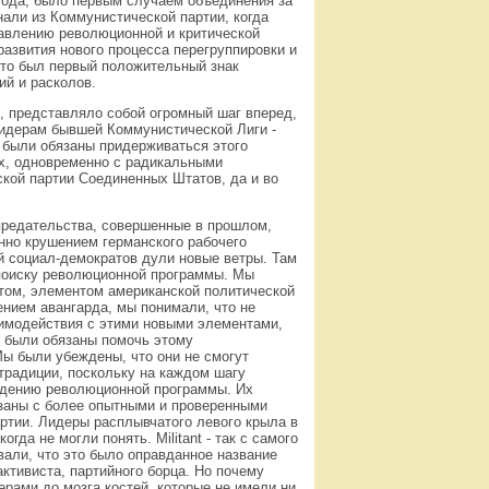
 года, было первым случаем объединения за
нали из Коммунистической партии, когда
давлению революционной и критической
развития нового процесса перегруппировки и
Это был первый положительный знак
ий и расколов.
, представляло собой огромный шаг вперед,
 лидерам бывшей Коммунистической Лиги -
 были обязаны придерживаться этого
ях, одновременно с радикальными
кой партии Соединенных Штатов, да и во
предательства, совершенные в прошлом,
нно крушением германского рабочего
й социал-демократов дули новые ветры. Там
поиску революционной программы. Мы
ктом, элементом американской политической
ением авангарда, мы понимали, что не
аимодействия с этими новыми элементами,
 были обязаны помочь этому
ы были убеждены, что они не смогут
 традиции, поскольку на каждом шагу
идению революционной программы. Их
заны с более опытными и проверенными
ртии. Лидеры расплывчатого левого крыла в
да не могли понять. Militant - так с самого
вали, что это было оправданное название
активиста, партийного борца. Но почему
рами до мозга костей, которые не имели ни