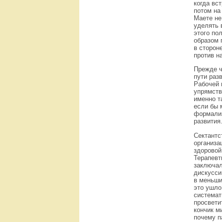
когда вс
потом на
Маете не
уделять 
этого по
образом 
в сторон
против н
Прежде ч
пути раз
Рабочей 
упрямств
именно т
если бы 
формализ
развития
Сектантс
организа
здоровой
Терапевт
заключал
дискусси
в меньши
это ушло
системат
просвети
кончик м
почему п