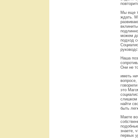
повторитс
Мы еще т
ждать. М
развиваю
вклинить
подлинно
можем до
подход с
Социалис
руководс
Наша поз
сопротив
Они не т
иметь ни
вопросе,
говорили
это Маго
социалис
слишком 
найти св
быть лег
Маете во
собствен
подобные
знаете, 
первых у