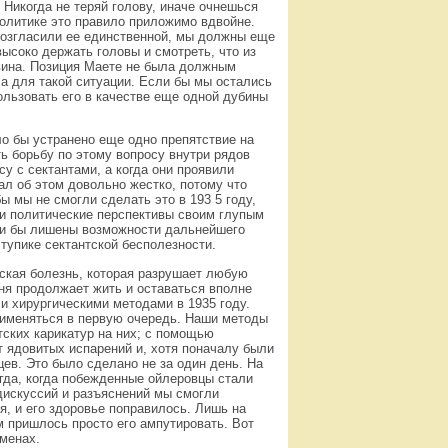
. Никогда не теряй голову, иначе очнешься
политике это правило приложимо вдвойне.
овозгласили ее единственной, мы должны еще
ысоко держать головы и смотреть, что из
х вина. Позиция Маете не была должным
а для такой ситуации. Если бы мы остались
ользовать его в качестве еще одной дубины
о бы устранено еще одно препятствие на
ь борьбу по этому вопросу внутри рядов
у с сектантами, а когда они проявили
ал об этом довольно жестко, потому что
ы мы не смогли сделать это в 193 5 году,
и политические перспективы своим глупым
ли бы лишены возможности дальнейшего
тупике сектантской бесполезности.
еская болезнь, которая разрушает любую
дня продолжает жить и оставаться вполне
 и хирургическими методами в 1935 году.
рименяться в первую очередь. Наши методы
тских карикатур на них; с помощью
 ядовитых испарений и, хотя поначалу были
ев. Это было сделано не за один день. На
гда, когда побежденные ойлеровцы стали
дискуссий и разъяснений мы смогли
, и его здоровье поправилось. Лишь на
м пришлось просто его ампутировать. Вот
еменах.