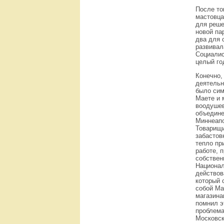
После то
мастовца
для реше
новой па
два для 
развивал
Социалис
целый го
Конечно,
деятельн
было сим
Маете и 
воодушев
объедине
Миннеапо
Товарищи
забастов
тепло пр
работе, 
собствен
Национал
действов
который 
собой Ма
магазина
помнил э
проблема
Московск