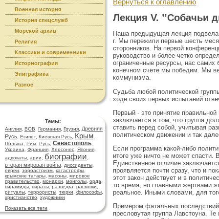
Вернуться к оглавлению
Военная история
Лекция V. ’’Собачьи 
История спецслужб
Морской архив
Наша предыдущая лекция подвела 
г. Мы пережили первые шесть меся
Религия
сторонников. На первой конферен
Классики и современники
руководство и более четко опреде
ограниченные ресурсы, нас самих 
Историография
конечном счете мы победим. Мы ве
Эпиграфика
коммунизма.
Разное
Судьба любой политической группы 
ходе своих первых испытаний отве
Первый - это принятие правильной 
заключается в том, что группа дол
Темы:
ставить перед собой, учитывая ра
Древняя
Англия
,
ВОВ
,
Германия
,
Грузия
,
политическом движении и так дале
Крым
Русь
,
Египет
,
Киевская Русь
,
,
Севастополь
Польша
,
Рим
,
Русь
,
,
Если программа какой-либо полити
Украина
,
Франция
,
Херсонес
,
Япония
,
итоге уже ничто не может спасти. 
биографии
адвокаты
,
арии
,
,
Единственное отличие заключается
вторая мировая война
,
диссиденты
,
проявляется почти сразу, что и п
евреи
,
зороастризм
,
катастрофы
,
крымские татары
,
масоны
,
мировое
этот закон действует и в политич
правительство
,
монархи
,
монголы
,
орда
,
то время, но главными жертвами э
пирамиды
,
пираты
,
разведка
,
раскопки
,
реальное. Иными словами, для тог
ритуалы
,
террористы
,
тюрки
,
философы
,
христианство
,
художники
Примером фатальных последствий 
Показать все теги
пресловутая группа Лавстоуна. Те