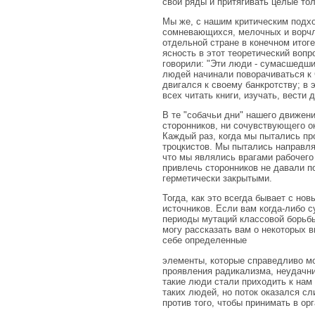
свои ряды и притягивать целые то
Мы же, с нашим критическим подхо
сомневающихся, мелочных и ворчл
отдельной стране в конечном итог
ясность в этот теоретический вопр
говорили: "Эти люди - сумасшедшие
людей начинали поворачиваться к 
двигался к своему банкротству; в
всех читать книги, изучать, вести 
В те "собачьи дни" нашего движени
сторонников, ни сочувствующего о
Каждый раз, когда мы пытались пр
троцкистов. Мы пытались направля
что мы являлись врагами рабочего
привлечь сторонников не давали п
герметически закрытыми.
Тогда, как это всегда бывает с н
источников. Если вам когда-либо с
периоды мутаций классовой борьбы;
могу рассказать вам о некоторых в
себе определенные
элементы, которые справедливо м
проявления радикализма, неудачни
такие люди стали приходить к нам 
таких людей, но поток оказался с
против того, чтобы принимать в ор