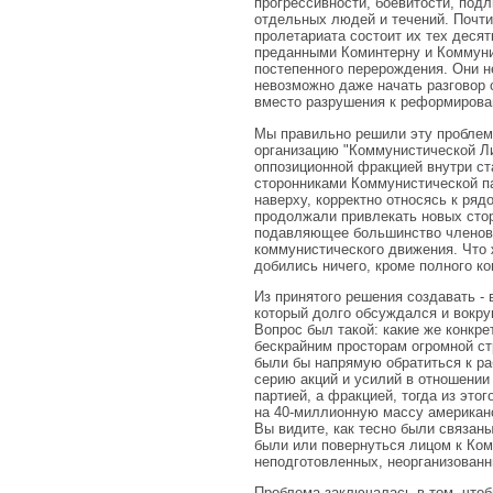
прогрессивности, боевитости, подл
отдельных людей и течений. Почти
пролетариата состоит их тех деся
преданными Коминтерну и Коммунис
постепенного перерождения. Они н
невозможно даже начать разговор с
вместо разрушения к реформирован
Мы правильно решили эту проблем
организацию "Коммунистической Ли
оппозиционной фракцией внутри ст
сторонниками Коммунистической п
наверху, корректно относясь к ряд
продолжали привлекать новых стор
подавляющее большинство членов 
коммунистического движения. Что 
добились ничего, кроме полного к
Из принятого решения создавать -
который долго обсуждался и вокруг
Вопрос был такой: какие же конкре
бескрайним просторам огромной ст
были бы напрямую обратиться к ра
серию акций и усилий в отношении
партией, а фракцией, тогда из это
на 40-миллионную массу американс
Вы видите, как тесно были связаны
были или повернуться лицом к Ком
неподготовленных, неорганизованн
Проблема заключалась в том, чтоб