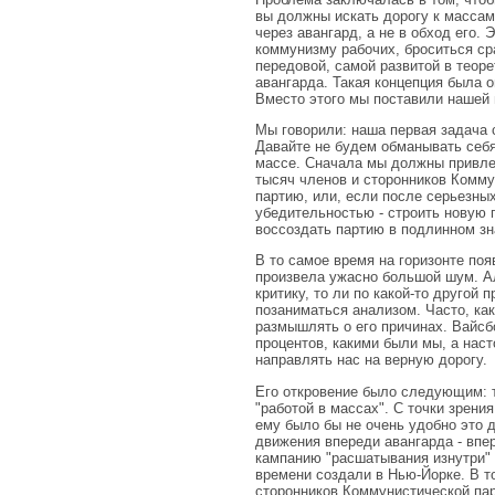
вы должны искать дорогу к массам
через авангард, а не в обход его.
коммунизму рабочих, броситься ср
передовой, самой развитой в теоре
авангарда. Такая концепция была 
Вместо этого мы поставили нашей г
Мы говорили: наша первая задача 
Давайте не будем обманывать себя
массе. Сначала мы должны привлечь
тысяч членов и сторонников Комму
партию, или, если после серьезных
убедительностью - строить новую 
воссоздать партию в подлинном зн
В то самое время на горизонте поя
произвела ужасно большой шум. Ал
критику, то ли по какой-то другой
позаниматься анализом. Часто, ка
размышлять о его причинах. Вайсбо
процентов, какими были мы, а нас
направлять нас на верную дорогу.
Его откровение было следующим: т
"работой в массах". С точки зрени
ему было бы не очень удобно это д
движения впереди авангарда - вп
кампанию "расшатывания изнутри" 
времени создали в Нью-Йорке. В т
сторонников Коммунистической пар