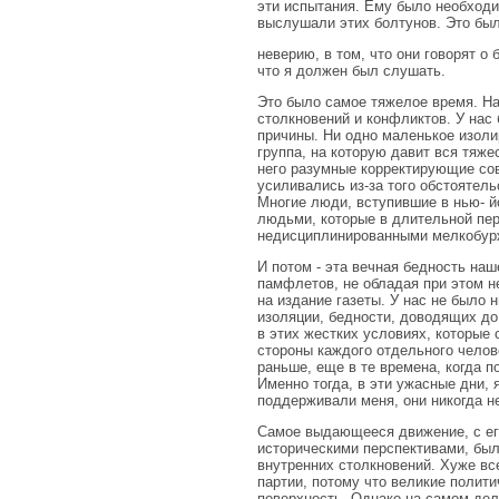
эти испытания. Ему было необходи
выслушали этих болтунов. Это был
неверию, в том, что они говорят о 
что я должен был слушать.
Это было самое тяжелое время. На
столкновений и конфликтов. У нас 
причины. Ни одно маленькое изоли
группа, на которую давит вся тяж
него разумные корректирующие сов
усиливались из-за того обстоятел
Многие люди, вступившие в нью- й
людьми, которые в длительной пер
недисциплинированными мелкобур
И потом - эта вечная бедность на
памфлетов, не обладая при этом 
на издание газеты. У нас не было
изоляции, бедности, доводящих до
в этих жестких условиях, которые
стороны каждого отдельного челов
раньше, еще в те времена, когда п
Именно тогда, в эти ужасные дни,
поддерживали меня, они никогда н
Самое выдающееся движение, с ег
историческими перспективами, был
внутренних столкновений. Хуже вс
партии, потому что великие полит
поверхность. Однако на самом деле