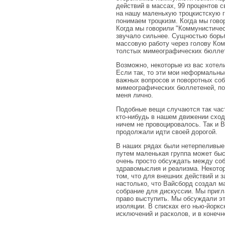
действий в массах, 99 процентов 
на нашу маленькую троцкистскую г
понимаем троцкизм. Когда мы говор
Когда мы говорили "Коммунистичес
звучало сильнее. Сущностью борьб
массовую работу через голову Комм
толстых мимеографических бюлле
Возможно, некоторые из вас хотел
Если так, то эти мои неформальны
важных вопросов и поворотных соб
мимеографических бюллетеней, по
меня лично.
Подобные вещи случаются так част
кто-нибудь в нашем движении сходи
ничем не провоцировалось. Так и 
продолжали идти своей дорогой.
В наших рядах были нетерпеливые 
путем маленькая группа может бы
очень просто обсуждать между соб
здравомыслия и реализма. Некото
том, что для внешних действий и 
настолько, что Вайсборд создал м
собрание для дискуссии. Мы пригл
право выступить. Мы обсуждали эт
изоляции. В списках его нью-йорк
исключений и расколов, и в конечн