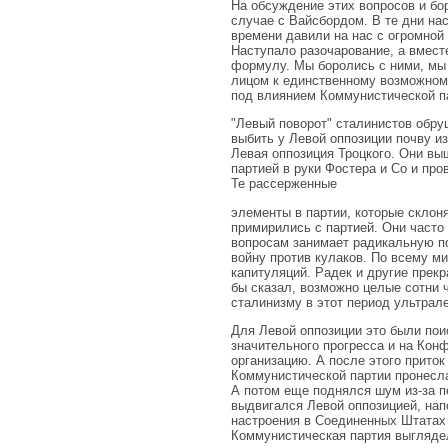
На обсуждение этих вопросов и бор
случае с Вайсбордом. В те дни на
времени давили на нас с огромной
Наступало разочарование, а вмест
формулу. Мы боролись с ними, мы 
лицом к единственному возможному
под влиянием Коммунистической п
"Левый поворот" сталинистов обру
выбить у Левой оппозиции почву и
Левая оппозиция Троцкого. Они вы
партией в руки Фостера и Со и пр
Те рассерженные
элементы в партии, которые склон
примирились с партией. Они часто
вопросам занимает радикальную по
войну против кулаков. По всему м
капитуляций. Радек и другие прекр
бы сказал, возможно целые сотни 
сталинизму в этот период ультрале
Для Левой оппозиции это были пои
значительного прогресса и на Ко
организацию. А после этого прито
Коммунистической партии пронесла
А потом еще поднялся шум из-за п
выдвигался Левой оппозицией, нап
настроения в Соединенных Штатах 
Коммунистическая партия выглядел