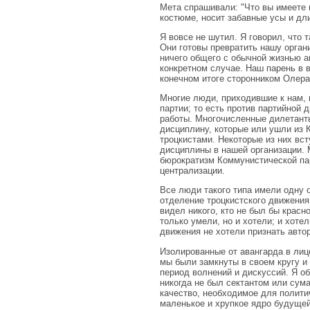
Мета спрашивали: "Что вы имеете 
костюме, носит забавные усы и дли
Я вовсе не шутил. Я говорил, что 
Они готовы превратить нашу органи
ничего общего с обычной жизнью ам
конкретном случае. Наш парень в 
конечном итоге сторонником Олера (
Многие люди, приходившие к нам, 
партии; то есть против партийной
работы. Многочисленные дилетанты
дисциплину, которые или ушли из К
троцкистами. Некоторые из них вс
дисциплины в нашей организации. 
бюрократизм Коммунистической пар
централизации.
Все люди такого типа имели одну 
отделение троцкистского движения
видел никого, кто не был бы красн
только умели, но и хотели; и хоте
движения не хотели признать авто
Изолированные от авангарда в лиц
мы были замкнуты в своем кругу и
период волнений и дискуссий. Я об
никогда не был сектантом или сум
качество, необходимое для полити
маленькое и хрупкое ядро будуще