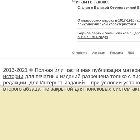
Читайте также:
Сталин о Великой Отечественной В
О матросских массах в 1917-1918 гг
психологической характеристики
Борьба партии большевиков с цар
в 1907–1914 годах
О проекте
Авторам
Реклама
RSS
2013-2021 © Полная или частичная публикация матер
истории
для печатных изданий разрешена только с пи
редакции, для Интернет-изданий – при условии установ
второго абзаца, не закрытой для поисковых систем ак