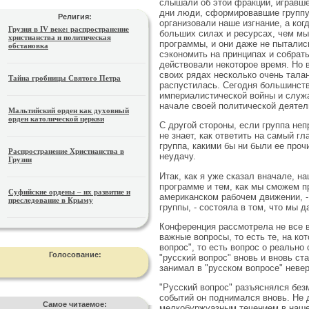
слышали об этой фракции, игравшей
дни люди, сформировавшие группу
Религия:
организовали наше изгнание, а ког
Грузия в IV веке: распространение
больших силах и ресурсах, чем мы
христианства и политическая
программы, и они даже не пытались
обстановка
сэкономить на принципах и собрат
действовали некоторое время. Но 
своих рядах несколько очень тала
Тайна гробницы Святого Петра
распустилась. Сегодня большинств
империалистической войны и служа
начале своей политической деятел
Мальтийский орден как духовный
орден католической церкви
С другой стороны, если группа неп
не знает, как ответить на самый гл
группа, какими бы ни были ее проч
Распространение Христианства в
неудачу.
Грузии
Итак, как я уже сказал вначале, н
программе и тем, как мы сможем п
Суфийские ордены – их развитие и
американском рабочем движении, -
преследование в Крыму
группы, - состояла в том, что мы д
Конференция рассмотрела не все 
важные вопросы, то есть те, на к
вопрос", то есть вопрос о реальн
Голосование:
"русский вопрос" вновь и вновь ст
занимал в "русском вопросе" неве
"Русский вопрос" разъяснялся без
событий он поднимался вновь. Не д
Самое читаемое:
мелкобуржуазным течением в нашем