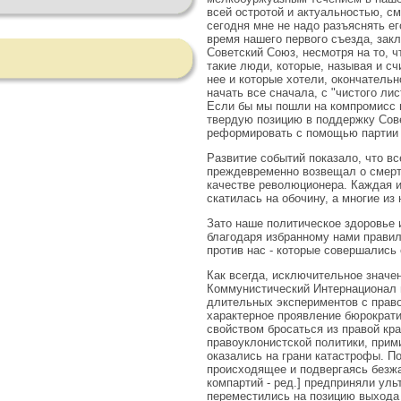
всей остротой и актуальностью, с
сегодня мне не надо разъяснять ег
время нашего первого съезда, зак
Советский Союз, несмотря на то, ч
такие люди, которые, называя и с
нее и которые хотели, окончательн
начать все сначала, с "чистого ли
Если бы мы пошли на компромисс в
твердую позицию в поддержку Совет
реформировать с помощью партии 
Развитие событий показало, что все
преждевременно возвещал о смерти
качестве революционера. Каждая из
скатилась на обочину, а многие из
Зато наше политическое здоровье
благодаря избранному нами правил
против нас - которые совершалис
Как всегда, исключительное значе
Коммунистический Интернационал и
длительных экспериментов с право
характерное проявление бюрократи
свойством бросаться из правой кр
правоуклонистской политики, прим
оказались на грани катастрофы. П
происходящее и подвергаясь безжа
компартий - ред.] предприняли ул
переместились на позицию выхода