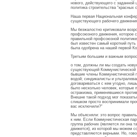
нового, действующего с заданной
политика строительства "красных 
Наша первая Национальная конфере
существующего рабочего движения,
Мы безжалостно критиковали возро
профсоюзного движения, которое с
правильной профсоюзной политике,
был известен самый короткий путь
была одобрена на нашей первой К
Третьим большим и важным вопросо
о том, должны ли мы создать нову
существующей Коммунистической п
бывшие члены Коммунистической па
водой; синдикалисты и ультралева
договариваться с кем угодно, лиш
было несколько человек, которые 
остракизма, применявшиеся против
Внешне такой подход мог показать
слишком просто воспринимали проб
вас исключили?"
Мы объясняли: это вопрос правиль
к ним. Если Коммунистическая пар
группа рабочих (является ли она т
движется), из которой мы можем с
представляются верными. Но, гово