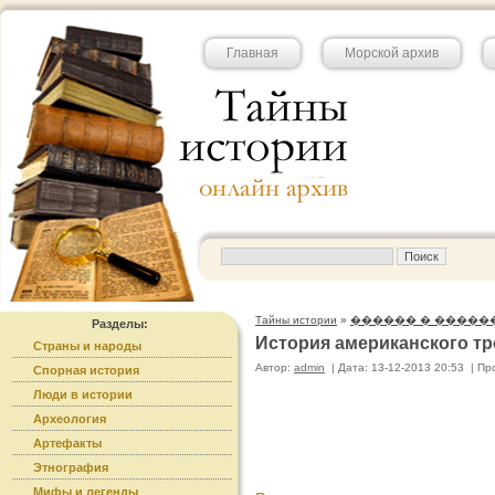
Главная
Морской архив
Тайны истории
»
������ � �����
Разделы:
История американского т
Страны и народы
Автор:
admin
|
Дата: 13-12-2013 20:53
|
Пр
Спорная история
Люди в истории
Археология
Артефакты
Этнография
Мифы и легенды