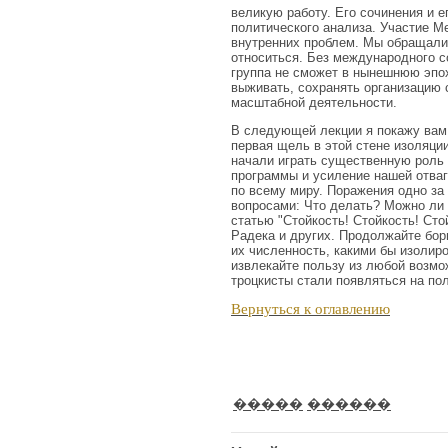
великую работу. Его сочинения и е
политического анализа. Участие 
внутренних проблем. Мы обращалис
относиться. Без международного со
группа не сможет в нынешнюю эпох
выживать, сохранять организацию 
масштабной деятельности.
В следующей лекции я покажу вам,
первая щель в этой стене изоляции
начали играть существенную роль 
программы и усиление нашей отваг
по всему миру. Поражения одно за
вопросами: Что делать? Можно ли 
статью "Стойкость! Стойкость! Сто
Радека и других. Продолжайте бор
их численность, какими бы изолир
извлекайте пользу из любой возмож
троцкисты стали появляться на по
Вернуться к оглавлению
�����
������