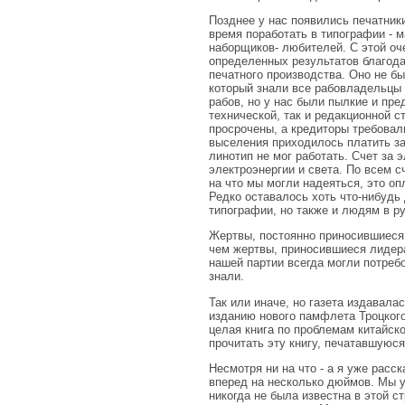
Позднее у нас появились печатник
время поработать в типографии - м
наборщиков- любителей. С этой о
определенных результатов благода
печатного производства. Оно не бы
который знали все рабовладельцы с
рабов, но у нас были пылкие и пре
технической, так и редакционной с
просрочены, а кредиторы требовал
выселения приходилось платить за 
линотип не мог работать. Счет за 
электроэнергии и света. По всем с
на что мы могли надеяться, это оп
Редко оставалось хоть что-нибудь
типографии, но также и людям в р
Жертвы, постоянно приносившиеся
чем жертвы, приносившиеся лидер
нашей партии всегда могли потребо
знали.
Так или иначе, но газета издавал
изданию нового памфлета Троцкого
целая книга по проблемам китайск
прочитать эту книгу, печатавшуюся
Несмотря ни на что - а я уже расс
вперед на несколько дюймов. Мы у
никогда не была известна в этой 