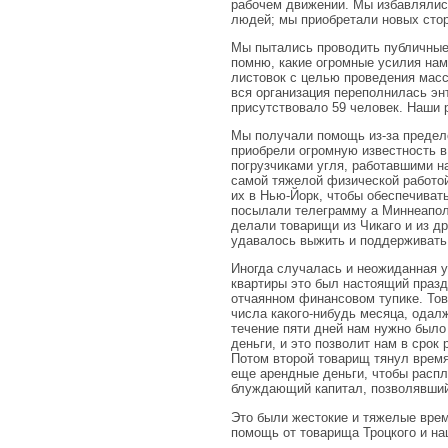
рабочем движении. Мы избавлялись
людей; мы приобретали новых стор
Мы пытались проводить публичные с
помню, какие огромные усилия нам
листовок с целью проведения масс
вся организация переполнилась эн
присутствовало 59 человек. Наши 
Мы получали помощь из-за предел
приобрели огромную известность в
погрузчиками угля, работавшими н
самой тяжелой физической работой
их в Нью-Йорк, чтобы обеспечивать
посылали телеграмму а Миннеаполи
делали товарищи из Чикаго и из др
удавалось выжить и поддерживать 
Иногда случалась и неожиданная у
квартиры это был настоящий празд
отчаянном финансовом тупике. Тов
числа какого-нибудь месяца, одалж
течение пяти дней нам нужно было
деньги, и это позволит нам в сро
Потом второй товарищ тянул время
еще арендные деньги, чтобы расп
блуждающий капитал, позволявший
Это были жестокие и тяжелые врем
помощь от товарища Троцкого и на