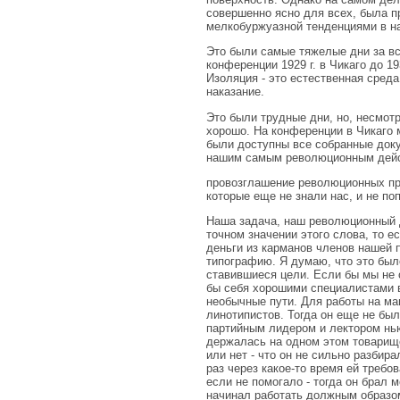
совершенно ясно для всех, была п
мелкобуржуазной тенденциями в н
Это были самые тяжелые дни за все
конференции 1929 г. в Чикаго до 1
Изоляция - это естественная среда
наказание.
Это были трудные дни, но, несмот
хорошо. На конференции в Чикаго 
были доступны все собранные доку
нашим самым революционным дейс
провозглашение революционных при
которые еще не знали нас, и не по
Наша задача, наш революционный д
точном значении этого слова, то 
деньги из карманов членов нашей 
типографию. Я думаю, что это был
ставившиеся цели. Если бы мы не 
бы себя хорошими специалистами в
необычные пути. Для работы на ма
линотипистов. Тогда он еще не бы
партийным лидером и лектором нью
держалась на одном этом товарище
или нет - что он не сильно разби
раз через какое-то время ей требо
если не помогало - тогда он брал м
начинал работать должным образом