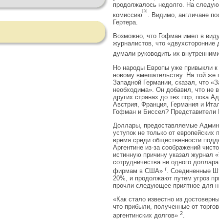
продолжалось недолго. На следующ
[5]
комиссию
. Видимо, англичане п
Гертера.
Возможно, что Гофман имел в виду 
журналистов, что «двухсторонние д
думали руководить их внутренним
Но народы Европы уже привыкли к 
новому вмешательству. На той же 
Западной Германии, сказал, что «
необходима». Он до­бавил, что не
других странах до тех пор, пока 
Австрия, Франция, Германия и Ита
Гофман и Биссел? Представители В
Доллары, предоставляемые Админис
уступок не только от европейских п
время среди общественности подде
Аргентине из-за соо­бражений чист
истин­ную причину указал журнал 
сотрудничества ни одного доллара,
г
фирмам в США»
. Соединенные Шт
20%, и продолжают путем угроз при
прочли следую­щее приятное для н
«Как стало известно из достоверны
что прибыли, полученные от торго
2
аргентинских долгов»
.