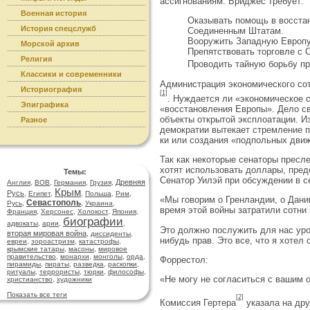
ассигнованиям. Бриджес требует:
Военная история
Оказывать помощь в восстан
История спецслужб
Соединенным Штатам.
Вооружить Западную Европу
Морской архив
Препятствовать торговле с 
Религия
Проводить тайную борьбу п
Классики и современники
Администрация экономического сот
Историография
[1]
. Нуждается ли «экономическое с
Эпиграфика
«восстановления Европы». Дело св
объекты открытой эксплоатации. И
Разное
демократии вытекает стремление п
ки или создания «подпольных дви
Так как некоторые сенаторы пресле
хотят использовать доллары, пред
Темы:
Сенатор Уилэй при обсуж­дении в с
Древняя
Англия
,
ВОВ
,
Германия
,
Грузия
,
Крым
Русь
,
Египет
,
,
Польша
,
Рим
,
«Мы говорим о Гренландии, о Дани
Севастополь
Русь
,
,
Украина
,
время этой войны затратили сотни 
Франция
,
Херсонес
,
Холокост
,
Япония
,
биографии
адвокаты
,
арии
,
,
Это должно послужить для нас уро
вторая мировая война
,
диссиденты
,
нибудь прав. Это все, что я хотел с
евреи
,
зороастризм
,
катастрофы
,
крымские татары
,
масоны
,
мировое
правительство
,
монархи
,
монголы
,
орда
,
Форрестол:
пирамиды
,
пираты
,
разведка
,
раскопки
,
ритуалы
,
террористы
,
тюрки
,
философы
,
«Не могу не согласиться с вашим о
христианство
,
художники
Показать все теги
[2]
Комиссия Гертера
указала на дру