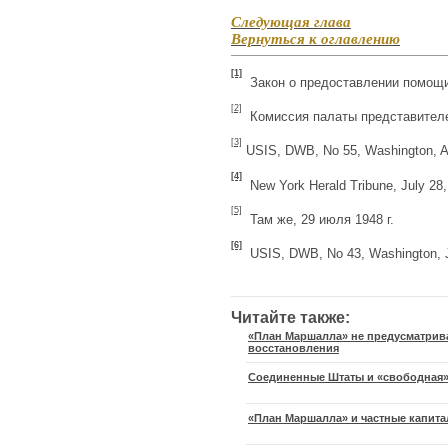
Следующая глава
Вернуться к оглавлению
[1]
Закон о предоставлении помощи и
[2]
Комиссия палаты представителей
[3]
USIS, DWB, No 55, Washington, Ap
[4]
New York Herald Tribune, July 28,
[5]
Там же, 29 июля 1948 г.
[6]
USIS, DWB, No 43, Washington, J
Читайте также:
«План Маршалла» не предусматрив
восстановления
Соединенные Штаты и «свободная»
«План Маршалла» и частные капит