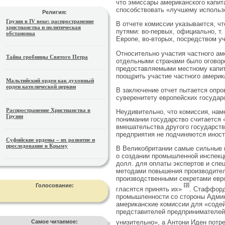
что эмиссары американского капит
способствовать «лучшему использ
Религия:
Грузия в IV веке: распространение
В отчете комиссии указывается, ч
христианства и политическая
путями: во-первых, официально, т.
обстановка
Европе, во-вторых, посред­ством у
Относительно участия частного ам
Тайна гробницы Святого Петра
отдельными странами было огово­р
предоставляемыми местно­му капи
поощрить уча­стие частного америк
Мальтийский орден как духовный
орден католической церкви
В заключение отчет пытается опро
суверенитету европейских государ
Распространение Христианства в
Неудивительно, что комиссия, нам
Грузии
понимании государство считается 
вмешательства другого государ­ств
предприятия не подчиняются инос
Суфийские ордены – их развитие и
преследование в Крыму
В Великобритании самые сильные 
о создании промышленной инспекци
долл. для оплаты экспертов и спе
методами повыше­ния производител
производ­ственными секретами евр
Голосование:
[3]
гласятся принять их»
. Стаффорд
промышленности со стороны Админ
американские комиссии для «содей
представителей предпринимателей 
Самое читаемое:
унизительно», а Антони Иден потре