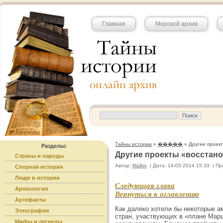
Главная
Морской архив
Тайны истории
»
�����
» Другие проек
Разделы:
Другие проекты «восстан
Страны и народы
Автор:
Malkin
|
Дата: 14-05-2014 15:33
|
Пр
Спорная история
Люди в истории
Следующая глава
Археология
Вернуться к оглавлению
Артефакты
Как далеко хотели бы некоторые а
Этнография
стран, участвующих в «плане Марш
Мифы и легенды