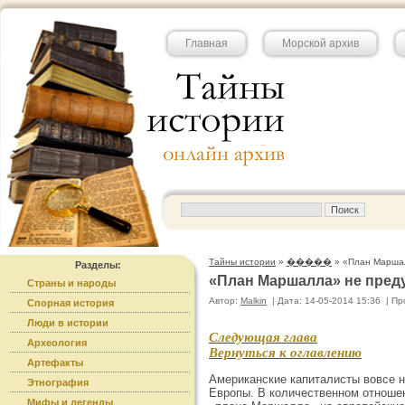
Главная
Морской архив
Тайны истории
»
�����
» «План Маршал
Разделы:
«План Маршалла» не пред
Страны и народы
Автор:
Malkin
|
Дата: 14-05-2014 15:36
|
Пр
Спорная история
Люди в истории
Следующая глава
Археология
Вернуться к оглавлению
Артефакты
Американские капиталисты вовсе н
Этнография
Европы. В количественном отношен
Мифы и легенды