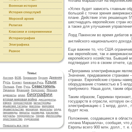
«плана Маршалла» на европейские
Военная история
«Успех будет зависеть главным обр
История спецслужб
большой с точки зрения американ­
плане. Действие этих решающих 5%
Морской архив
шестнад­цать европейских стран и
Религия
а также для улучшения управления
Классики и современники
Лорд Пакенхэм во время дебатов в
Историография
английского национального дохода
Эпиграфика
Еще важнее то, что США ограничива
Разное
как европейские, так и амери­кан
европейского хозяйства. Бывший м
подтвердил это в своем отчете, с
«Программа электрификации являет
Темы:
Значение, придаваемое странами —
Древняя
Англия
,
ВОВ
,
Германия
,
Грузия
,
странах. Европейские страны намер
Крым
Русь
,
Египет
,
Киевская Русь
,
,
обору­дование стоимостью в 5 млрд
Севастополь
Польша
,
Рим
,
Русь
,
,
требуемого. Наша доля, таким обра
Украина
,
Франция
,
Херсонес
,
Япония
,
биографии
адвокаты
,
арии
,
,
Таким образом, Гарриман признает
вторая мировая война
,
диссиденты
,
государств в отрасли, которую он 
евреи
,
зороастризм
,
катастрофы
,
электрификацию с 1 млрд. долл., 
крымские татары
,
масоны
,
мировое
правительство
,
монархи
,
монголы
,
орда
,
будет ясна.
пирамиды
,
пираты
,
разведка
,
раскопки
,
ритуалы
,
террористы
,
тюрки
,
философы
,
Положение, создавшееся в област
христианство
,
художники
«плана Маршалла», сообщая, что д
Показать все теги
Европы всего 900 млн. долл., т. е