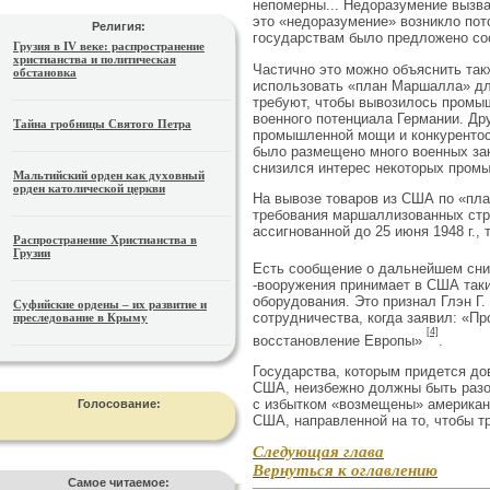
непо­мерны... Недоразумение вызв
это «недоразумение» возникло по
Религия:
государствам было предложено со­
Грузия в IV веке: распространение
христианства и политическая
Частично это можно объяснить так
обстановка
использовать «план Маршалла» дл
требуют, чтобы вывозилось про­мы
военного потенциала Германии. Дру
Тайна гробницы Святого Петра
промышлен­ной мощи и конкурентос
было размещено много военных зак
снизился интерес некоторых промы
Мальтийский орден как духовный
орден католической церкви
На вывозе товаров из США по «пла
требования маршаллизованных стра
ассигнованной до 25 июня 1948 г.,
Распространение Христианства в
Грузии
Есть сообщение о дальнейшем сниж
-вооружения принимает в США таки
оборудования. Это признал Глэн Г
Суфийские ордены – их развитие и
сотрудничества, когда заявил: «П
преследование в Крыму
[4]
восстановление Европы»
.
Государства, которым придется до
США, неизбежно должны быть разоч
с избытком «возмеще­ны» америка
Голосование:
США, на­правленной на то, чтобы 
Следующая глава
Вернуться к оглавлению
Самое читаемое: