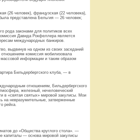
я (26 человек), французская (22 человека),
е была представлена Бельгия — 26 человек;
го рода законами для политиков всех
я комиссия Давида Рокфеллера является
ересам международных банкиров.
во, выдвинув на одном из своих заседаний
м отношениям комиссия мобилизовала
 массовой информации и таким образом
вартира Бильдербергского клуба, — в
международным отношениям, Бильдербергского
атмосфера, железный, нечеловеческий
и в «святая святых» мировой закулисы. Мои
ись на невразумительные, затверженные
о рейха.
инатов до «Общества круглого стола». —
е капиталы — основа мировой закулисы