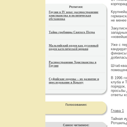
корпорац
Религия:
Крупнейш
Грузия в IV веке: распространение
христианства и политическая
германск
обстановка
не менее
Закулисн
Тайна гробницы Святого Петра
западных
«новейше
Уже с пе
Мальтийский орден как духовный
кандидат
орден католической церкви
финансы 
добилась
Распространение Христианства в
Штаб-ква
Грузии
помещени
В 1996 г
Суфийские ордены – их развитие и
клуба и 
преследование в Крыму
порядок,
просьбы 
ответы к
Голосование:
Глава 1
Тайная и
Ротшильд
Самое читаемое: