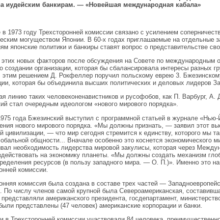
ва иудейским банкирам. — «Новейшая международная кабала»
 в 1973 году Трехсторонней комиссии связано с усилением соперничест
еским могуществом Японии. В 60-х годах приглашаемые на отдельные 
ям японские политики и банкиры ставят вопрос о представительстве сво
 этих новых факторов после обсуждения на Совете по международным 
о создании организации, которая бы сбалансировала интересы разных гр
с этим решением Д. Рокфеллер поручил польскому еврею 3. Бжезинском
ции, которая бы объединила высших политических и деловых лидеров З
я линию таких человеконенавистников и русофобов, как П. Варбург, А. Д
ий стал очередным идеологом «нового мирового порядка».
1975 года Бжезинский выступил с программной статьей в журнале «Нью-Й
ения нового мирового порядка. «Мы должны признать, — заявил этот в
й цивилизации, — что мир сегодня стремится к единству, которого мы та
обальной общности... Вначале особенно это коснется экономического м
вал необходимость лидерства мировой закулисы, которая через Межд
здействовать на экономику планеты. «Мы должны создать механизм гло
ределения ресурсов (в пользу западного мира. — О. П.)». Именно это н
онней комиссии.
онняя комиссия была создана в составе трех частей — Западноевропейс
. По числу членов самой крупной была Североамериканская, составившая
 представляли американского президента, госдепартамент, министерств
были представлены (47 человек) американские корпорации и банки.
и в Трехсторонней комиссии участвовали 84 человека, преимущественн