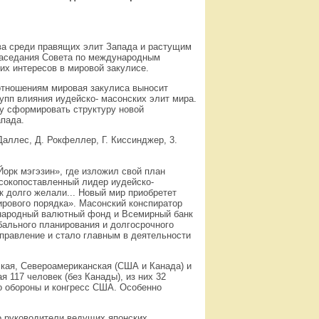
ва среди правящих элит Запада и растущим
заседания Совета по международным
их интересов в мировой закулисе.
отношениям мировая закулиса выносит
упп влияния иудейско- масонских элит мира.
у сформировать структуру новой
апада.
аллес, Д. Рокфеллер, Г. Киссинджер, 3.
орк мэгэзин», где изложил свой план
ысокопоставленный лидер иудейско-
к долго желали... Новый мир приобретет
ирового порядка». Масонский конспиратор
ународный валютный фонд и Всемирный банк
бального планирования и долгосрочного
аправление и стало главным в деятельности
кая, Североамериканская (США и Канада) и
 117 человек (без Канады), из них 32
о обороны и конгресс США. Особенно
о руководители ведущих японских