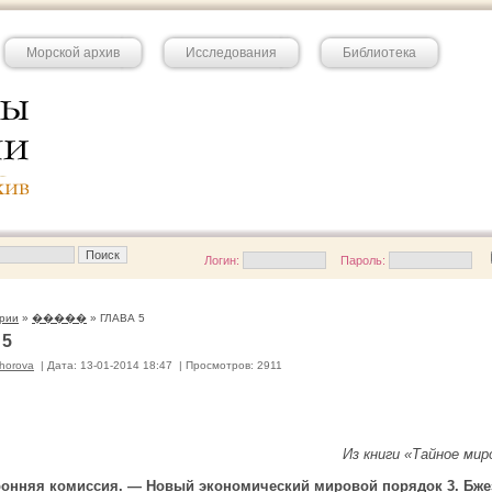
Морской архив
Исследования
Библиотека
Логин:
Пароль:
рии
»
�����
» ГЛАВА 5
 5
horova
|
Дата: 13-01-2014 18:47
|
Просмотров: 2911
Из книги «Тайное ми
ронняя комиссия. — Новый экономический мировой порядок 3. Бже