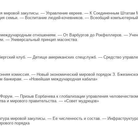
я мировой закулисы. — Управление евреев. — К Соединенным Штатам М
ия семьи. — Воспитание людей-кочевников. — Всеобщий компьютерный
 международным отношениям. — От Варбургов до Рокфеллеров. — Учен
и. — Универсальный принцип масонства
ергский клуб. — Детище американских спецслужб. — Средство управл
онняя комиссия. — Новый экономический мировой порядок З. Бжезинско
м банкирам. — «Новейшая международная кабала»
Форум. — Призыв Еорбачева к глобализации управления человечеством
тва и мирового правительства. — «Совет мудрецов»
тура мировой закулисы. — Ее численность и состав. — Инфраструктура
ирового порядка