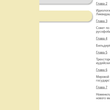
Глава 2
Идеологи
Ликвидац
Глава 3
Совет по
русофоби
Глава 4
Бильдерб
Глава 5
Трехстор
иудейски
Глава 6
Мировой 
государс
Глава 7
Номенкла
нового м