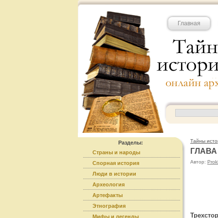
Главная
Тайны исто
Разделы:
ГЛАВА
Страны и народы
Автор:
Prok
Спорная история
Люди в истории
Археология
Артефакты
Этнография
Трехсто
Мифы и легенды