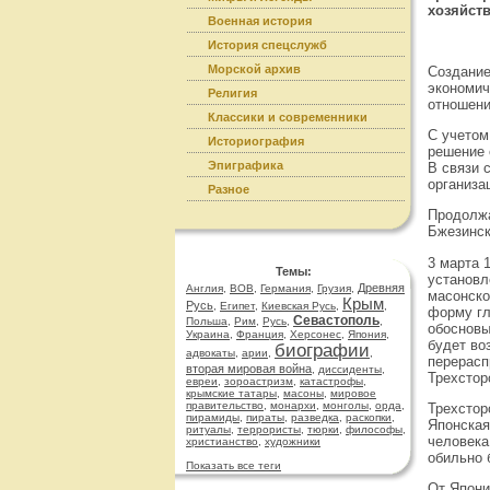
хозяйст
Военная история
История спецслужб
Морской архив
Создание
экономич
Религия
отношени
Классики и современники
С учетом
Историография
решение 
Эпиграфика
В связи 
организа
Разное
Продолжа
Бжезинск
3 марта 
Темы:
установл
Древняя
Англия
,
ВОВ
,
Германия
,
Грузия
,
масонско
Крым
Русь
,
Египет
,
Киевская Русь
,
,
форму гл
Севастополь
Польша
,
Рим
,
Русь
,
,
обосновы
Украина
,
Франция
,
Херсонес
,
Япония
,
будет во
биографии
адвокаты
,
арии
,
,
перерасп
вторая мировая война
,
диссиденты
,
Трехстор
евреи
,
зороастризм
,
катастрофы
,
крымские татары
,
масоны
,
мировое
правительство
,
монархи
,
монголы
,
орда
,
Трехстор
пирамиды
,
пираты
,
разведка
,
раскопки
,
Японская
ритуалы
,
террористы
,
тюрки
,
философы
,
человека
христианство
,
художники
обильно 
Показать все теги
От Япони