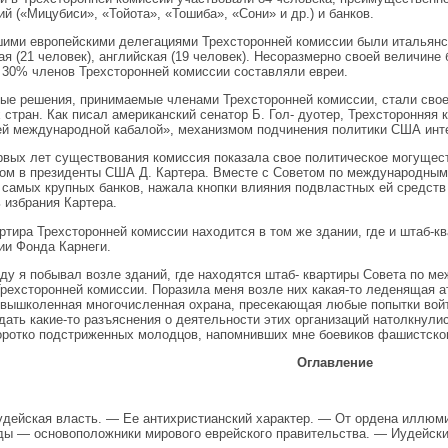
ий («Мицубиси», «Тойота», «Тошиба», «Сони» и др.) и банков.
ими европейскими делегациями Трехсторонней комиссии были итальянска
ая (21 человек), английская (19 человек). Несоразмерно своей величин
 30% членов Трехсторонней комиссии составляли евреи.
ые решения, принимаемые членами Трехсторонней комиссии, стали свое
 стран. Как писал американский сенатор Б. Гол- дуотер, Трехстороння
й международной кабалой», механизмом подчинения политики США инт
рвых лет существования комиссия показала свое политическое могущест
ом в президенты США Д. Картера. Вместе с Советом по международны
самых крупных банков, нажала кнопки влияния подвластных ей средств
 избрания Картера.
ртира Трехсторонней комиссии находится в том же здании, где и штаб-к
и Фонда Карнеги.
оду я побывал возле зданий, где находятся штаб- квартиры Совета по 
Трехсторонней комиссии. Поразила меня возле них какая-то леденящая 
 вышколенная многочисленная охрана, пресекающая любые попытки войт
дать какие-то разъяснения о деятельности этих организаций натолкнул
оротко подстриженных молодцов, напомнивших мне боевиков фашистског
Оглавление
удейская власть. — Ее антихристианский характер. — От ордена иллюм
ы — основоположники мирового еврейского правительства. — Иудейски