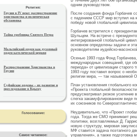
В течение двух лет обе организац
одним руководством.
Религия:
После создания фонда Горбачев с
Грузия в IV веке: распространение
христианства и политическая
с падением СССР мир вступил на к
обстановка
победу новой глобальной цивилиза
Горбачев встретился с президента
Тайна гробницы Святого Петра
Шульцем. На встрече с президенто
интегрированной глобальной цивил
основном определены задачи и эта
Мальтийский орден как духовный
руководителям иудейско-масонско
орден католической церкви
Осенью 1993 года Фонд Горбачева,
международных совещаний, где обс
периода» от цивилизации старого 
Распространение Христианства в
Грузии
1993 году поставил вопрос о необ
религии мира, — так называемой 
План установления глобального к
Суфийские ордены – их развитие и
преследование в Крыму
«Проекта глобальной безопасности
предусматривал резкое усиление 
слегка закамуфлированном виде п
их союзников по Североатлантичес
Неудивительно, что «Проект глоб
Голосование:
года. Тогда же СМО принимает ре
политики, возглавляемых Д. Гарр
новую структуру, мировая закулис
МФ ставится задача поэтапного дв
управления», а также подготовка 
Самое читаемое: