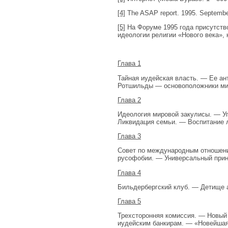
[4]
The ASAP report. 1995. Septembe
[5]
На Форуме 1995 года присутство
идеологии религии «Нового века», 
Глава 1
Тайная иудейская власть. — Ее ан
Ротшильды — основоположники мир
Глава 2
Идеология мировой закулисы. — У
Ликвидация семьи. — Воспитание 
Глава 3
Совет по международным отношен
русофобии. — Универсальный прин
Глава 4
Бильдербергский клуб. — Детище 
Глава 5
Трехсторонняя комиссия. — Новый 
иудейским банкирам. — «Новейша