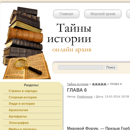
Главная
Морской архив
Тайны истории
»
�����
» ГЛАВА 6
Разделы:
ГЛАВА 6
Страны и народы
Автор:
Prokhorova
|
Дата: 13-01-2014 18:58
Спорная история
Люди в истории
Археология
Артефакты
Этнография
Мировой Форум. — Призыв Горба
Мифы и легенды