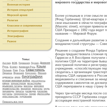
мирового государства и мировог
Военная история
История спецслужб
Морской архив
Более успешным в этом смысле ок
(Фонд Горбачева). Штаб-квартира 
Религия
свои изыскания в области географ
Классики и современники
(Masonic street), которая привела
США Президио с 1992 года ведет п
Историография
название — Мировой Форум.
Эпиграфика
Создание и дальнейшее развитие э
Разное
мондиалистской структуры — Сове
Решение о создании Фонда Горбач
фонда предшествовала сложная пр
Гаррисон и А Воссбринк получили
Темы:
политики США на территории бывш
Древняя
Англия
,
ВОВ
,
Германия
,
Грузия
,
иностранной политики и регистрир
Крым
Русь
,
Египет
,
Киевская Русь
,
,
учреждение, «способствующее пере
Севастополь
Польша
,
Рим
,
Русь
,
,
сводилась к организации транспор
Украина
,
Франция
,
Херсонес
,
Япония
,
обороны США направляло в Россию
биографии
адвокаты
,
арии
,
,
медикаменты и списанные за ненад
вторая мировая война
,
диссиденты
,
содержимое самолетов не досматри
евреи
,
зороастризм
,
катастрофы
,
крымские татары
,
масоны
,
мировое
США переправили в нашу страну бо
правительство
,
монархи
,
монголы
,
орда
,
пирамиды
,
пираты
,
разведка
,
раскопки
,
Через три-четыре месяца после со
ритуалы
,
террористы
,
тюрки
,
философы
,
президента СССР Горбачева создат
христианство
,
художники
ассоциации иностранной политики.
Показать все теги