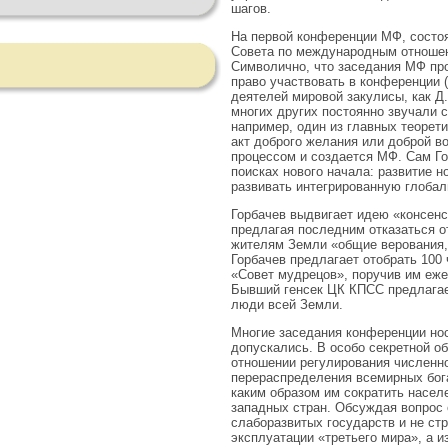
шагов.
На первой конференции МФ, состоя
Совета по международным отношени
Символично, что заседания МФ пр
право участвовать в конференции (
деятелей мировой закулисы, как Д. 
многих других постоянно звучали 
например, один из главных теорет
акт доброго желания или доброй в
процессом и создается МФ. Сам Го
поисках нового начала: развитие 
развивать интегрированную глоба
Горбачев выдвигает идею «консен
предлагая последним отказаться о
жителям Земли «общие верования,
Горбачев предлагает отобрать 100
«Совет мудрецов», поручив им еже
Бывший генсек ЦК КПСС предлагае
люди всей Земли.
Многие заседания конференции нос
допускались. В особо секретной об
отношении регулирования численно
перераспределения всемирных бог
каким образом им сократить насел
западных стран. Обсуждая вопрос 
слаборазвитых государств и не ст
эксплуатации «третьего мира», а и