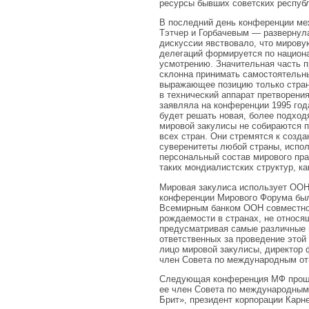
ресурсы бывших советских республ
В последний день конференции ме
Тэтчер и Горбачевым — развернул
дискуссии явствовало, что мирову
делегаций формируется по национа
усмотрению. Значительная часть 
склонна принимать самостоятельн
выражающее позицию только стран
в технический аппарат претворени
заявляла на конференции 1995 го
будет решать новая, более подход
мировой закулисы не собираются 
всех стран. Они стремятся к созд
суверенитеты любой страны, испол
персональный состав мирового пра
таких мондиалистских структур, к
Мировая закулиса использует ООН 
конференции Мирового Форума был
Всемирным банком ООН совместно 
рождаемости в странах, не относя
предусматривая самые различные 
ответственных за проведение этой
лицо мировой закулисы, директор 
член Совета по международным о
Следующая конференция МФ прошла 
ее член Совета по международным
Брит», президент корпорации Карне