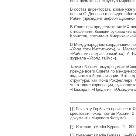
всех возможных структур мировой 
В состав директората, кроме уже 
вошли С. Донован (президент Инсти
Рабин (президент информационной 
В Совет при председателях МФ во
отношениям: бывший руководитель
Крэнстон, президент Американской
В Международном координационном
«Уолд Уотч Инститьют»), Ф. Масте
«Райнсмит энд ассошиэйтс»), А. В
журнала «Уорлд таймс»).
Таким образом, «мудрецами» «Сов
прежде всего Совета по междунаро
задачах этой организации. Это по
структуры, как Фонд Рокфеллера, 
эн, а также корпорации, руководи
«Паккард», «Продиги», «Оксидента
[1]
Речь эту Горбачев произнес в Ф
крестовый поход против России. В
документы Мирового Форума).
[2]
Интернет (Media Bypass. 1—8
[3]
Интернет (Media Bypass. 1—8