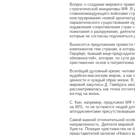
Вопрос о создании мирового прави
стратегической инициативы МФ. В 
главнокомандующего войсками стр
конструирования «новой архитекту
паразитического существования иу
подавления сопротивления стран «
пожелания о разоружении, деятели
которые не согласны подчиняться 
Выносится предложение провести 
компонентов тем странам, в котор
Герцберг, бывший вице-председате
обязанностей», которая, по сути 
христианских основ и патриотизма.
Всеобщий духовный кризис человеч
иудейско-масонским миром, а как 
ценности и чуждый образ жизни. В
мировой закулисы Д. Гамбурга зап
рассматривалась как точка отсчет
взгляд на жизнь.
С. Кин, например, предложил МФ 
на 90%, то не останется людей дл
аплодисментами присутствовавших
Самой важной отличительной особ
направленность. Деятели мировой 
Христа. Позиция христианства не 
представителей религии «Нового в