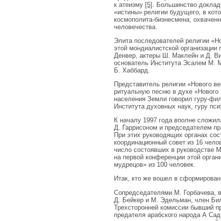
к атеизму
[5]
. Большинство доклад
«истины» религии будущего, в кот
космополита-бизнесмена, охваченн
человечества.
Элита последователей религии «Но
этой мондиалистской организации 
Денвер, актеры Ш. Маклейн и Д. Ви
основатель Института Эсалем М. М
Б. Хаббард.
Представитель религии «Нового ве
ритуальную песню в духе «Нового 
населения Земли говорил гуру-фи
Института духовных наук, гуру пси
К началу 1997 года вполне сложи
Д. Гаррисоном и председателем пр
При этих руководящих органах сос
координационный совет из 16 чело
число состоявших в руководстве М
на первой конференции этой орган
мудрецов» из 100 человек.
Итак, кто же вошел в сформирова
Сопредседателями М. Горбачева, 
Д. Бейкер и М. Эдельман, член Би
Трехсторонней комиссии бывший пр
предателя арабского народа А Сад