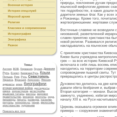
природы, поклонение духам предко
Военная история
языческой мифологии древних скан
тех подробностях, в каких дошли п
История спецслужб
дарители земных благ. Как у всех
Морской архив
и Рожаницы. Кроме того, почиталис
жертвоприношении: жертвами служ
Религия
Классики и современники
Восточные славяне не возводили с
низованной, разветвленной иерархи
Историография
славян принятию христианства был
Эпиграфика
новой религии. Развивался религио
накладывались на языческие обыча
Разное
С принятием христианства Киевская
Киеве была учреждена митрополичь
грек — за всю историю Киевской Р
включала в себя лишь восемь еписк
Темы:
находились на территории совреме
Древняя
Англия
,
ВОВ
,
Германия
,
Грузия
,
Крым
сопровождении пышной свиты. Тут 
Русь
,
Египет
,
Киевская Русь
,
,
превращались в центры распростра
Севастополь
Польша
,
Рим
,
Русь
,
,
Украина
,
Франция
,
Херсонес
,
Япония
,
биографии
Духовенство делилось на две кате
адвокаты
,
арии
,
,
давали обета безбрачия и, выбрав 
вторая мировая война
,
диссиденты
,
Вторая категория — монахи. Высок
евреи
,
зороастризм
,
катастрофы
,
крымские татары
,
масоны
,
мировое
замкнуто, уединенно, избегая мирс
правительство
,
монархи
,
монголы
,
орда
,
началу XIII в. на Руси насчитывал
пирамиды
,
пираты
,
разведка
,
раскопки
,
ритуалы
,
террористы
,
тюрки
,
философы
,
христианство
,
художники
Церковь оказывала огромное влияни
примера — сооружения знаменитой
Показать все теги