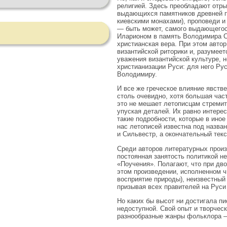
религией. Здесь преобладают отры
выдающихся памятников древней пи
киевскими монахами), проповеди и 
— быть может, самого выдающегос
Иларионом в память Володимира Св
христианская вера. При этом авт
византийской риторики и, разумеет
уважения византийской культуре, 
христианизации Руси: для него Ру
Володимиру.
И все же греческое влияние явстве
столь очевидно, хотя большая час
это не мешает летописцам стремит
упуская деталей. Их равно интерес
такие подробности, которые в ино
нас летописей известна под назва
и Сильвестр, а оконча­тельный тек
Среди авторов литературных произ
постоянная занятость политикой н
«Поучения». Полагают, что при дво
этом произведении, исполненном чи
восприятие природы), неизвестный 
призывая всех правителей на Руси 
Но каких бы высот ни достигала пи
недоступной. Свой опыт и творческ
разнообразные жанры фольклора — 