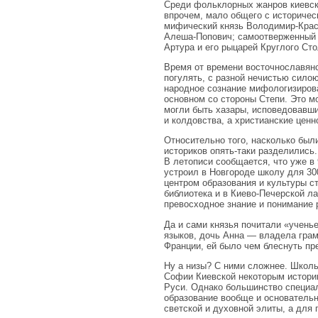
Среди фольклорных жанров киевск
впрочем, мало общего с историче
мифический князь Володимир-Красн
Алеша-Попович; самоотверженный 
Артура и его рыцарей Круглого Сто
Время от времени восточнославянс
погулять, с разной нечистью сило
народное сознание мифологизирова
основном со стороны Степи. Это м
могли быть хазары, исповедовавш
и колдовства, а христианские ценн
Относительно того, насколько были
историков опять-таки разделились.
В летописи сообщается, что уже в 
устроил в Новгороде школу для 30
центром образования и культуры ст
библиотека и в Киево-Печерской ла
превосходное знание и понимание 
Да и сами князья почитали «учень
языков, дочь Анна — владела грам
Франции, ей было чем блеснуть пр
Ну а низы? С ними сложнее. Школьн
Софии Киевской некоторым истори
Руси. Однако большинство специал
образование вообще и основательн
светской и духовной элиты, а для