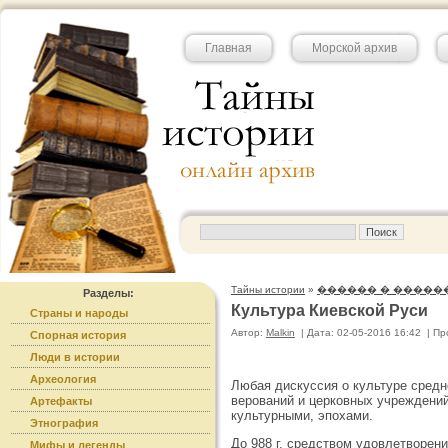
Главная
Морской архив
Тайны истории
»
������ � �����
Разделы:
Культура Киевской Руси
Страны и народы
Автор:
Malkin
|
Дата: 02-05-2016 16:42
|
Пр
Спорная история
Люди в истории
Археология
Любая дискуссия о культуре средн
верований и церковных учреждений
Артефакты
культурными, эпохами.
Этнография
До 988 г. средством удовлетворен
Мифы и легенды