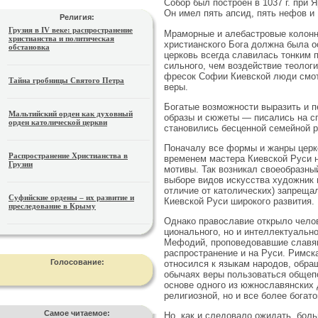
Собор был построен в 1037 г. при 
Он имел пять апсид, пять нефов и 
Религия:
Грузия в IV веке: распространение
Мраморные и алебастровые колонн
христианства и политическая
христианского Бога должна была о
обстановка
церковь всегда славилась тонким 
сильного, чем воздействие теологи
фресок Софии Киевской люди смотр
Тайна гробницы Святого Петра
веры.
Богатые возможности выразить и п
Мальтийский орден как духовный
образы и сюжеты — писались на сп
орден католической церкви
становились бесценной семейной р
Поначалу все формы и жанры церко
Распространение Христианства в
временем мастера Киевской Руси н
Грузии
мотивы. Так возникал своеобразный
выборе видов искусства художник 
отличие от католических) запрещал
Суфийские ордены – их развитие и
Киевской Руси широкого развития.
преследование в Крыму
Однако православие открыло челов
ционального, но и интеллектуальн
Мефодий, проповедовавшие славяна
распространение и на Руси. Римск
Голосование:
относился к языкам народов, обра
обычаях веры пользоваться общеп
основе одного из южнославянских 
религиозной, но и все более богато
Самое читаемое:
Но, как и следовало ожидать, боль