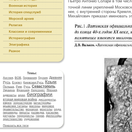
Пьетро Антонио Солари в том числ
Военная история
точной линии укреплений Московс
нее, с вну­тренней стороны Кремля,
История спецслужб
Михайлович приказал именовать э
Морской архив
Религия
Классики и современники
Историография
Эпиграфика
Разное
Темы:
Древняя
Англия
,
ВОВ
,
Германия
,
Грузия
,
Крым
Русь
,
Египет
,
Киевская Русь
,
,
Севастополь
Польша
,
Рим
,
Русь
,
,
Украина
,
Франция
,
Херсонес
,
Япония
,
биографии
адвокаты
,
арии
,
,
вторая мировая война
,
диссиденты
,
евреи
,
зороастризм
,
катастрофы
,
крымские татары
,
масоны
,
мировое
правительство
,
монархи
,
монголы
,
орда
,
пирамиды
,
пираты
,
разведка
,
раскопки
,
ритуалы
,
террористы
,
тюрки
,
философы
,
христианство
,
художники
Показать все теги