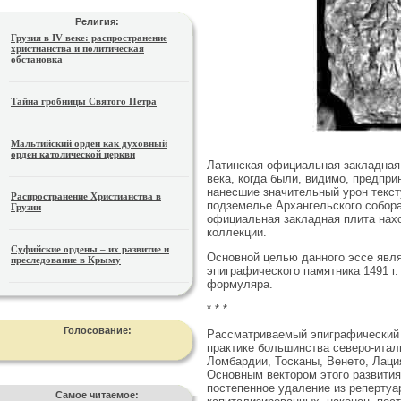
Религия:
Грузия в IV веке: распространение
христианства и политическая
обстановка
Тайна гробницы Святого Петра
Мальтийский орден как духовный
орден католической церкви
Латинская официальная закладная 
века, когда были, видимо, предпр
нанесшие значительный урон текст
Распространение Христианства в
подземелье Архангельского собора
Грузии
официальная закладная плита нах
коллекции.
Суфийские ордены – их развитие и
Основной целью данного эссе явля
преследование в Крыму
эпиграфического памятника 1491 г.
формуляра.
* * *
Голосование:
Рассматриваемый эпиграфический п
практике боль­шинства северо-итал
Ломбардии, Тосканы, Венето, Лаци
Основным вектором этого развития
постепенное удаление из репертуа
Самое читаемое: