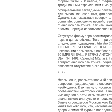
формы буквы G. В целом, с графич
традиционным стремлением к монум
официальными закладными плитами
для вы­павших назальных, для пос
Однако, как показывает северо­ит
comunale, совершенно несвойствен
фического памятника. Как нам каж
письма, нередко ис­пользовавшей
Структура формуляра рассматривае
черт, в целом обычна. Текст, при о
следующие подразделы: titulat
TIFERIE PLESCOVIAE VETICIAE ON
некоторыми элементами notificati
30 IMPERII SVI... PETRVS ANTONIV
D(omi)NI 1491 K(alendis) M(artiis
эпиграфического памятника (подче
относится отсутствие в его составе
* * *
Несомненно, рассматриваемый эпиг
вопросов, нуждаю­щихся в специал
необходима. К их числу относится
особенностей некоторых слов, в ча
имеющейся в латинском тексте гет
итальянского или русского происх
башне строящегося Московского К
князя московского, что, несом­нен
двора и римской курии в последней