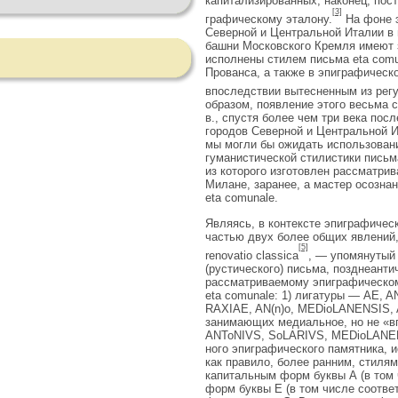
капитализированных, наконец, пос
[3]
графическому эталону.
На фоне э
Северной и Центральной Италии в 
башни Московского Кремля имеют з
исполнены стилем письма etа comu
Прованса, а также в эпиграфическо
впослед­ствии вытесненным из рег
образом, появление это­го весьма 
в., спустя более чем три века пос
городов Северной и Центральной И
мы могли бы ожидать использовани
гуманистической стилистики письм
из которого изготовлен рассматри
Милане, заранее, а мастер ос­озна
eta comunale.
Являясь, в контексте эпиграфичес
частью двух бо­лее общих явлений
[5]
renovatio classica
, — упомянутый 
(рустического) письма, позднеантич
рассматри­ваемому эпиграфическо
eta comunale: 1) лигатуры — AE,
RAXIAE, AN(n)o, MEDioLANENSIS, A
занимающих медиальное, но не «в
ANToNIVS, SoLARIVS, MEDioLANENSIS
ного эпиграфического памятника, 
как правило, более ранним, стилям
капитальным форм буквы А (в том
форм буквы Е (в том числе соотве