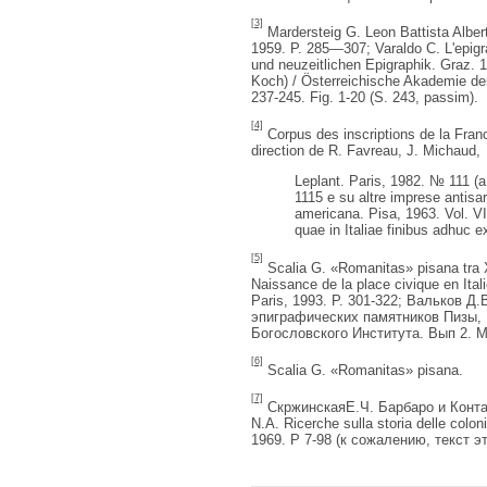
[3]
Mardersteig G. Leon Battista Alberti
1959. P. 285—307; Varaldo C. L'epigra
und neuzeitlichen Epigraphik. Graz.
Koch) / Österreichische Akademie de
237-245. Fig. 1-20 (S. 243, passim).
[4]
Corpus des inscriptions de la Fran
direction de R. Favreau, J. Michaud,
Leplant. Paris, 1982. № 111 (a.
1115 e su altre imprese antisar
americana. Pisa, 1963. Vol. VI
quae in Italiae finibus adhuc ex
[5]
Scalia G. «Romanitas» pisana tra XI
Naissance de la place civique en Itali
Paris, 1993. P. 301-322; Вальков Д
эпиграфических памятников Пизы, 
Богословского Института. Вып 2. М.
[6]
Scalia G. «Romanitas» pisana.
[7]
СкржинскаяЕ.Ч. Барбаро и Контар
N.A. Ricerche sulla storia delle colon
1969. P 7-98 (к сожалению, текст э