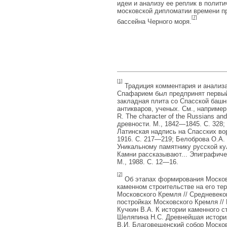
идеи и анализу ее реплик в полити
московской дипломатии времени пра
[7]
бассейна Черного моря.
[1]
Традиция комментария и анализа 
Спафарием был предпринят первый 
закладная плита со Спасской башн
антикваров, ученых. См., например: 
R. The character of the Russians an
древности. М., 1842—1845. С. 328; 
Латинская надпись на Спасских вор
1916. С. 217—219; Белоброва О.А.
Уникальному памятнику русской кул
Камни рассказывают... Эпиграфичес
М., 1988. С. 12—16.
[2]
Об этапах формирования Московс
каменном строительстве на его тер
Московского Кремля // Средневеко
постройках Московского Кремля //
Кучкин В.А. К истории каменного с
Шеляпина Н.С. Древнейшая история
В.И. Благовещенский собор Московс