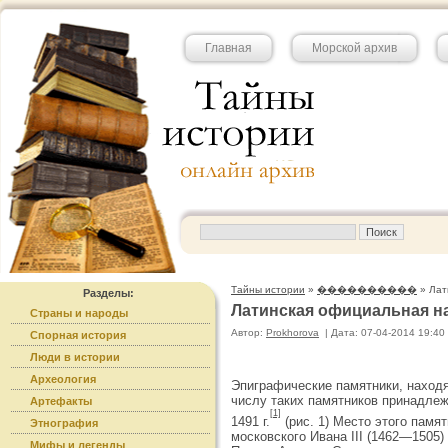
Главная
Морской архив
Тайны истории
»
����������
» Лат
Разделы:
Латинская официальная на
Страны и народы
Автор:
Prokhorova
|
Дата: 07-04-2014 19:40
Спорная история
Люди в истории
Археология
Эпиграфические памятники, находя
числу та­ких памятников принадле
Артефакты
[1]
1491 г.
(рис. 1) Место этого памя
Этнография
московского Ивана III (1462—1505
Мифы и легенды