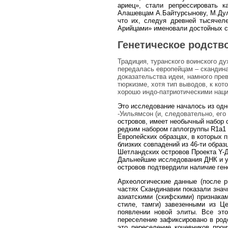
ариец», стали репрессировать 
Алашевцам А.Байтурсынову, М.Дул
что их, следуя древней тысячел
Арийцами» именовали достойных с
Генетическое родств
Традиция, туранского воинского ду
передалась европейцам – скандинав
доказательства идеи, намного пре
тюркизме, хотя тип выводов, к ко
хорошо индо-патриотическими наци
Это исследование началось из одн
-Уильямсон (и, следовательно, его
островов, имеет необычный набор
редким набором гаплогруппы R1a1
Европейских образцах, в которых 
близких совпадений из 46-ти обра
Шетландских островов Проекта Y-Д
Дальнейшие исследования ДНК и у
островов подтвердили наличие ген
Археологические данные (после 
частях Скандинавии показали знач
азиатскими (скифскими) признака
стиле, тамги) завезенными из Ц
появлении новой элиты. Все эт
переселение зафиксировано в ро
это переселение кочевников про