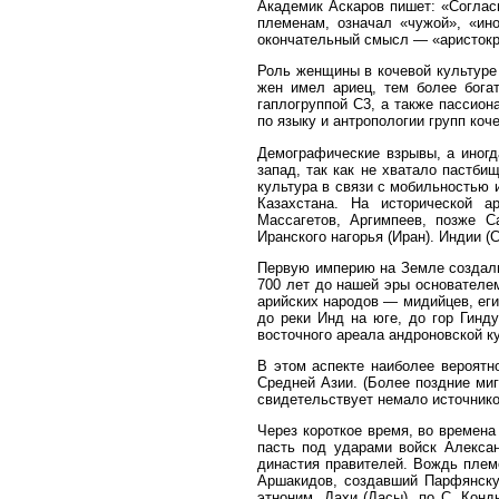
Академик Аскаров пишет: «Соглас
племенам, означал «чужой», «ино
окончательный смысл — «аристокр
Роль женщины в кочевой культуре
жен имел ариец, тем более бога
гаплогруппой С3, а также пассион
по языку и антропологии групп коч
Демографические взрывы, а иногд
запад, так как не хватало пастби
культура в связи с мобильностью 
Казахстана. На исторической а
Массагетов, Аргимпеев, позже С
Иранского нагорья (Иран). Индии (
Первую империю на Земле создали
700 лет до нашей эры основателе
арийских народов — мидийцев, еги
до реки Инд на юге, до гор Гинд
восточного ареала андроновской к
В этом аспекте наиболее вероятно
Средней Азии. (Более поздние ми
свидетельствует немало источников
Через короткое время, во времен
пасть под ударами войск Алекса
династия правителей. Вождь плем
Аршакидов, создавший Парфянскую
этноним. Дахи (Дасы), по С. Конд