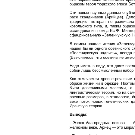
образом героя тюркского эпоса Бо
Эти новые научные данные опубли
расе скандинавов (Арийцев). Дел
традицию, которая не различал
креольского типа, и, таким обра
исследования
немца
Вс.Ф. Миллер
сфабрикованную «Зеленчукскую На
В самом начале чтения «Зеленчук
нашел бы ни одного осетинского с
«Зеленчукскую надпись», всегда 
(Выяснилось, что осетины не имею
Надо иметь в виду, что даже посл
собой лишь бессмысленный набор л
Как отмечается древнегреческим 
образе жизни ни в одежде. Поэтом
были доверчивыми массами, а п
лингвистическая теория, но на са
расовых размеров, в этнологию, б
веке поток новых генетических 
Иранскую теорию.
Выводы
:
- Эпоха благородных воинов — А
железном веке. Ариец — это морал