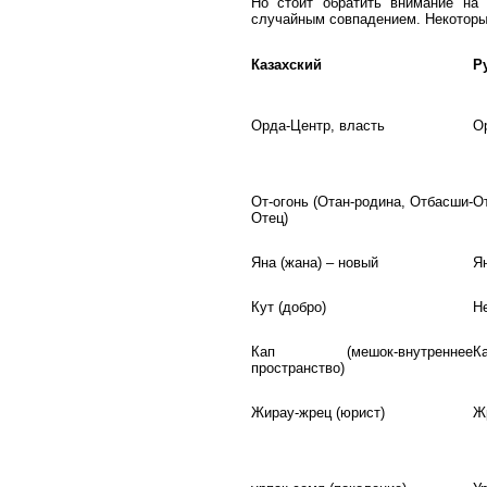
Но стоит обратить внимание на
случайным совпадением. Некоторы
Казахский
Р
Орда-Центр, власть
О
От-огонь (Отан-родина, Отбасши-
О
Отец)
Яна (жана) – новый
Я
Кут (добро)
Н
Кап (мешок-внутреннее
К
пространство)
Жирау-жрец (юрист)
Ж