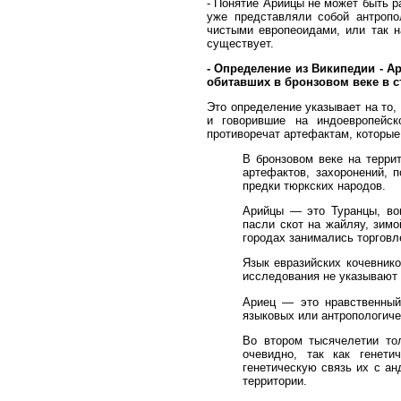
- Понятие Арийцы не может быть ра
уже представляли собой антропо
чистыми европеоидами, или так н
существует.
- Определение из Википедии - А
обитавших в бронзовом веке в ст
Это определение указывает на то,
и говорившие на индоевропейск
противоречат артефактам, которые
В бронзовом веке на терри
артефактов, захоронений, 
предки тюркских народов.
Арийцы — это Туранцы, вои
пасли скот на жайляу, зимо
городах занимались торговл
Язык евразийских кочевнико
исследования не указывают 
Ариец — это нравственный 
языковых или антропологиче
Во втором тысячелетии то
очевидно, так как генети
генетическую связь их с а
территории.