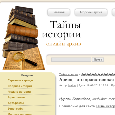
Главная
Морской архив
Тайны истории
»
������ � �����
Разделы:
Ариец – это нравственная
Страны и народы
Автор:
Malkin
|
Дата: 19-01-2019 13:29
|
Пр
Спорная история
Люди в истории
Археология
Нурлан Боранбаев
, кандидат тех
Артефакты
Специально для сайта
Тайны исто
Этнография
Мифы и легенды