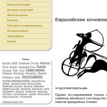
Военная история
История спецслужб
Морской архив
Евразийские кочевни
Религия
Классики и современники
Историография
Эпиграфика
Разное
Темы:
Древняя
Англия
,
ВОВ
,
Германия
,
Грузия
,
Крым
Русь
,
Египет
,
Киевская Русь
,
,
Севастополь
Польша
,
Рим
,
Русь
,
,
Украина
,
Франция
,
Херсонес
,
Япония
,
биографии
адвокаты
,
арии
,
,
вторая мировая война
,
диссиденты
,
евреи
,
зороастризм
,
катастрофы
,
крымские татары
,
масоны
,
мировое
оседлоземледельцам.
правительство
,
монархи
,
монголы
,
орда
,
пирамиды
,
пираты
,
разведка
,
раскопки
,
ритуалы
,
террористы
,
тюрки
,
философы
,
Однако исследованиями ученых и
христианство
,
художники
симбиозе яйляжного скотоводства 
набегов враждебных племен.
Показать все теги