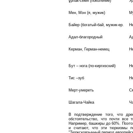
ұрпак
-семя (поколение)
У
Мен, Мэн (я, мужик)
М
Байер (богатый-бай, мужик-ер.
Н
Адал-благородный
А
Керман, Герман-немец
Н
Бут – нога (по-киргизский)
Н
Тис –зуб
Н
Мерт-умереть
С
Шагала-Чайка
Ч
В подтверждение того, что дре
обстоятельство, что почти все
Например, башкиры до 60%. Поэто
и считают, что эти тюркизмы 
"Тюркскоязычный период европейск