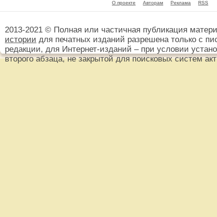
О проекте
Авторам
Реклама
RSS
2013-2021 © Полная или частичная публикация матер
истории
для печатных изданий разрешена только с пи
редакции, для Интернет-изданий – при условии установ
второго абзаца, не закрытой для поисковых систем ак