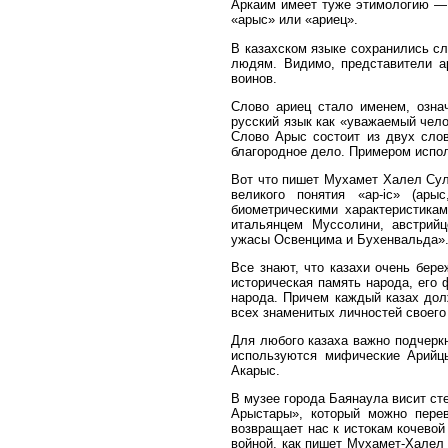
Аркаим имеет туже этимологию — 
«арыс» или «ариец».
В казахском языке сохранились сл
людям
. Видимо, представители 
воинов.
Слово ариец стало именем, озна
русский язык как «уважаемый чело
Слово Арыс состоит из двух слов
благородное дело. Примером испол
Вот что пишет Мухамет Халел Сул
великого понятия «ар-iс» (ары
биометрическими характеристика
итальянцем Муссолини, австрий
ужасы Освенцима и Бухенвальда»
Все знают, что казахи очень бер
историческая память народа, его
народа. Причем каждый казах до
всех знаменитых личностей своего
Для любого казаха важно подчеркн
используются мифические Арийц
Акарыс.
В музее города Баянаула висит ст
Арыстары», который можно перев
возвращает нас к истокам кочевой
войной, как пишет Мухамет-Халел