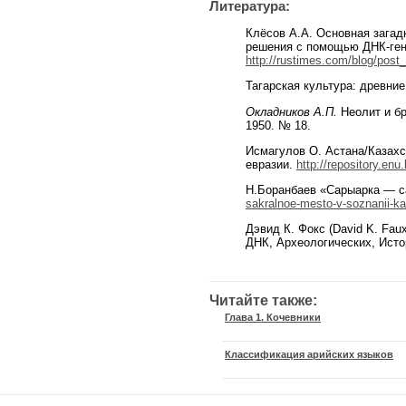
Литература:
Клёсов А.А. Основная загад
решения с помощью ДНК-гене
http://rustimes.com/blog/pos
Тагарская культура: древние
Окладников А.П
.
Неолит и бр
1950. № 18.
Исмагулов О. Астана/Казахс
евразии.
http://repository.en
Н.Боранбаев «Сарыарка — с
sakralnoe-mesto-v-soznanii-k
Дэвид К. Фокс (David K. Fau
ДНК, Археологических, Исто
Читайте также:
Глава 1. Кочевники
Классификация арийских языков