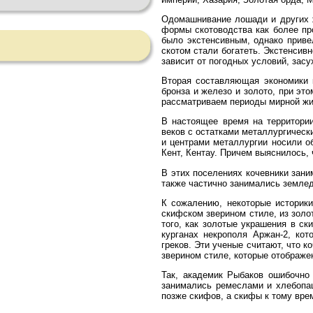
Одомашнивание лошади и других ж
формы скотоводства как более пр
было экстенсивным, однако приве
скотом стали богатеть. Экстенсив
зависит от погодных условий, засу
Вторая составляющая экономики к
бронза и железо и золото, при эт
рассматриваем периоды мирной жи
В настоящее время на территории
веков с остатками металлургическ
и центрами металлургии носили об
Кент, Кентау. Причем выяснилось,
В этих поселениях кочевники зан
также частично занимались земле
К сожалению, некоторые историки
скифском зверином стиле, из золо
того, как золотые украшения в с
курганах некрополя Аржан-2, ко
греков. Эти ученые считают, что 
зверином стиле, которые отображе
Так, академик Рыбаков ошибочно 
занимались ремеслами и хлебопаш
позже скифов, а скифы к тому вре