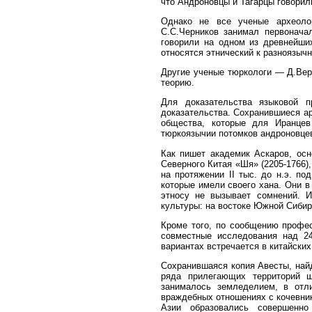
что Андроновцы и Тагарцы говорили
Однако не все ученые археоло
С.С.Черников занимал первоначал
говорили на одном из древнейших
относятся этнический к разноязыч
Другие ученые тюркологи — Д.Вер
теорию.
Для доказательства языковой п
доказательства. Сохранившиеся ар
общества, которые для Иранцев
тюркоязычии потомков андроновцев
Как пишет академик Аскаров
, ос
Северного Китая «Шя» (2205-1766), 
на протяжении II тыс. до н.э. п
которые имели своего хана. Они в
этносу не вызывает сомнений. 
культуры: на востоке Южной Сибири
Кроме того, по сообщению профес
совместные исследования над 24
вариантах встречается в китайских 
Сохранившаяся копия Авесты, найд
ряда прилегающих территорий ш
занималось земледелием, в отл
враждебных отношениях с кочевник
Азии образовались совершенн