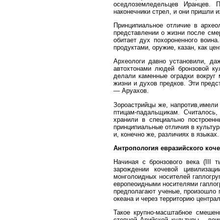
оседлоземледельцев Иранцев. 
наконечники стрел, и они пришли 
Принципиальное отличие в архео
представлении о жизни после смер
обитает дух похороненного воин
продуктами, оружие, казан, как це
Археологи давно установили, да
автохтонами людей бронзовой кул
делали каменные оградки вокруг 
жизни и духов предков. Эти предс
— Аруахов.
Зороастрийцы же, напротив,
имели 
птицам-падальщикам. Считалось,
хранили в специально построен
принципиальные отличия в культур
и, конечно же, различиях в языках.
Антропология евразийского коче
Начиная с бронзового века (
III
ты
зарождении кочевой цивилизац
монголоидных носителей гаплогру
европеоидными носителями гапло
предполагают ученые, произошло п
океана и через территорию центра
Такое крупно-масштабное смешен
степной Арийской культуры – вои