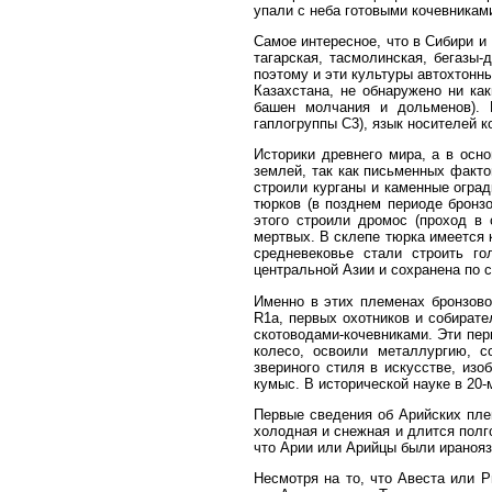
упали с неба готовыми кочевникам
Самое интересное, что в Сибири и
тагарская, тасмолинская, бегазы
поэтому и эти культуры автохтонны
Казахстана, не обнаружено ни ка
башен молчания и дольменов). 
гаплогруппы С3), язык носителей к
Историки древнего мира, а в осн
землей, так как письменных факт
строили курганы и каменные огра
тюрков (в позднем периоде бронзо
этого строили дромос (проход в
мертвых. В склепе тюрка имеется к
средневековье стали строить го
центральной Азии и сохранена по с
Именно в этих племенах бронзовог
R
1
a
, первых охотников и собират
скотоводами-кочевниками. Эти пер
колесо, освоили металлургию, с
звериного стиля в искусстве, из
кумыс. В исторической науке в 20-
Первые сведения об Арийских плем
холодная и снежная и длится полго
что Арии или Арийцы были иранояз
Несмотря на то, что Авеста или Р