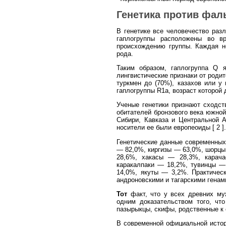
Генетика против фал
В генетике все человечество разл
гаплогруппы расположены во в
происхождению группы. Каждая но
рода.
Таким образом, гаплогруппа
Q
яв
лингвистические признаки от роди
туркмен до (70%), казахов или у
гаплогруппы
R
1
a
, возраст которой
Ученые генетики признают сходст
обитателей бронзового века южно
Сибири, Кавказа и Центральной А
носители ее были европеоиды [ 2 ].
Генетические данные современны
— 82,0%, киргизы — 63,0%, шорцы
28,6%, хакасы — 28,3%, карач
каракалпаки — 18,2%, тувинцы —
14,0%, якуты — 3,2%. Практическ
андроновскими и тагарскими генам
Тот
факт, что у всех древних му
одним доказательством того, чт
пазырыкцы, скифы, родственные к
В современной официальной истори