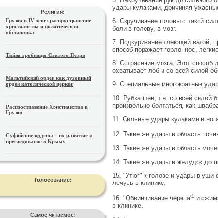
5. Выкручивание рук до сильного 
удары кулаками, дричиняя ужасны
Религия:
6. Скручивание головы с такой сил
Грузия в IV веке: распространение
христианства и политическая
боли в голову, в мозг.
обстановка
7. Подкуривание тлеющей ватой, п
способ поражает горло, нос, легки
Тайна гробницы Святого Петра
8. Сотрясение мозга. Этот способ 
охватывает лоб и со всей силой об
Мальтийский орден как духовный
9. Специальные многократные удар
орден католической церкви
10. Рубка шеи, т.е. со всей силой 
произвольно болтаться, как швабра
Распространение Христианства в
Грузии
11. Сильные удары кулаками и нога
12. Такие же удары в область поче
Суфийские ордены – их развитие и
преследование в Крыму
13. Такие же удары в область моче
14. Такие же удары в желудок до п
15. "Утюг" к голове и удары в уши
Голосование:
лечусь в клинике.
1
16. "Обвинчивание черепа'
и сжима
в клинике.
Самое читаемое: