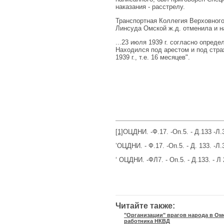
наказания - расстрелу.
Транспортная Коллегия Верховного
Линсуда Омской ж.д. отменила и н
...23 июля 1939 г. согласно опред
Находился под арестом и под стра
1939 г., т.е. 16 месяцев".
[1]
ОЦДНИ. -Ф.17. -Оп.5. - Д.133 -Л.
’ОЦДНИ. - Ф.17. -Оп.5. - Д. 133. -Л.
‘ ОЦДНИ. -ФЛ7. - Оп.5. - Д.133. - Л 
Читайте также:
"Организации" врагов народа в Ом
работника НКВД