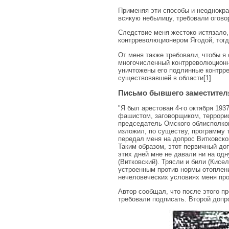
Применяя эти способы и неоднокра
всякую небылицу, требовали огово
Следствие меня жестоко истязало,
контрреволюционером Ягодой, тогда
От меня также требовали, чтобы я 
многочисленный контрреволюционны
уничтожены его подлинные контрре
существовавшей в области
[1]
Письмо бывшего заместителя
"Я был арестован 4-го октября 1937
фашистом, заговорщиком, террорис
председатель Омского облисполком
изложил, по существу, программу т
передал меня на допрос Витковском
Таким образом, этот первичный доп
этих дней мне не давали ни на одн
(Витковский). Трясли и били (Кисе
устроенным против нормы отоплени
нечеловеческих условиях меня пр
Автор сообщал, что после этого п
требовали подписать. Второй допр