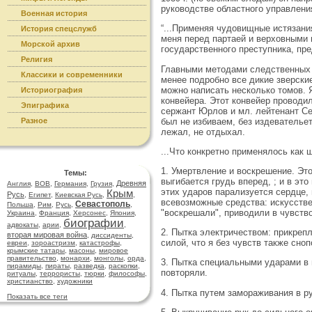
руководстве областного управлени
Военная история
“...Применяя чудовищные истязания
История спецслужб
меня перед партаей и верховными 
Морской архив
государственного преступника, пр
Религия
Главными методами следственных 
Классики и современники
менее подробно все дикие зверски
можно написать несколько томов. 
Историография
конвейера. Этот конвейер проводи
Эпиграфика
сержант Юрлов и мл. лейтенант Сем
был не избиваем, без издевательет
Разное
лежал, не отдыхал.
...Что конкретно применялось как 
1. Умертвление и воскрешение. Это
Темы:
выгибается грудь вперед, ; и в это
Древняя
Англия
,
ВОВ
,
Германия
,
Грузия
,
этих ударов парализуется сердце,
Крым
Русь
,
Египет
,
Киевская Русь
,
,
всевозможные средства: искусстве
Севастополь
Польша
,
Рим
,
Русь
,
,
"воскрешали", приводили в чувство
Украина
,
Франция
,
Херсонес
,
Япония
,
биографии
адвокаты
,
арии
,
,
2. Пытка электричеством: прикрепл
вторая мировая война
,
диссиденты
,
силой, что я без чувств также сно
евреи
,
зороастризм
,
катастрофы
,
крымские татары
,
масоны
,
мировое
правительство
,
монархи
,
монголы
,
орда
,
3. Пытка специальными ударами в 
пирамиды
,
пираты
,
разведка
,
раскопки
,
повторяли.
ритуалы
,
террористы
,
тюрки
,
философы
,
христианство
,
художники
4. Пытка путем замораживания в р
Показать все теги