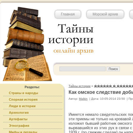
Главная
Морской архив
Тайны истории
»
������ � �����
Разделы:
Как омское следствие доб
Страны и народы
Автор:
Malkin
|
Дата: 10-05-2014 23:50
|
Пр
Спорная история
Люди в истории
Археология
Имеется немало свидетельских пок
эти приемы не только на кровавой
Артефакты
изложил бывший работник омского 
Этнография
вырвавшийся из этих рук в связи 
1939 г. (по свежим следам) он нап
Мифы и легенды