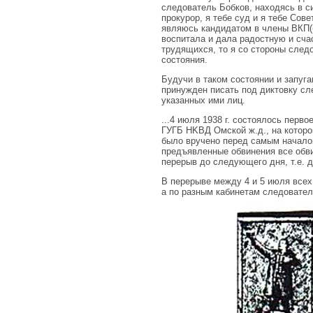
следователь Бобков, находясь в с
прокурор, я тебе суд и я тебе Сове
являюсь кандидатом в члены ВКП(б)
воспитала и дала радостную и сча
трудящихся, то я со стороны след
состояния.
Будучи в таком состоянии и запуг
принужден писать под диктовку сле
указанных ими лиц.
...4 июля 1938 г. состоялось перв
ГУГБ HKBД Омской ж.д., на которо
было вручено перед самым началом
предъявленные обвинения все обви
перерыв до следующего дня, т.е. д
В перерыве между 4 и 5 июля всех
а по разным кабинетам следователе