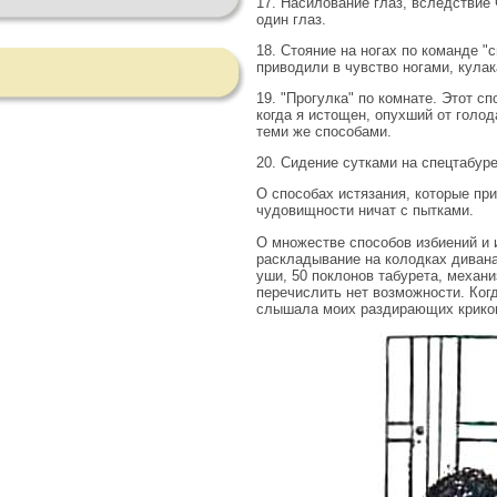
17. Насилование глаз, вследствие 
один глаз.
18. Стояние на ногах по команде "
приводили в чувство ногами, кула
19. "Прогулка" по комнате. Этот с
когда я истощен, опухший от голод
теми же способами.
20. Сидение сутками на спецтабуре
О способах истязания, которые при
чудовищности ничат с пытками.
О множестве способов избиений и и
раскладывание на колодках дивана 
уши, 50 поклонов табурета, механи
перечислить нет возможности. Когд
слышала моих раздирающих крико