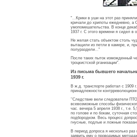
"...Крики в уши на этот раз приня
кричали до хрипоты ежедневно, а С
умопомешательства. В конце декаб
1937 г. С этого времени я сидел в
Не желая стать объектом столь чу
вытащили из петли в камере, и, п
полураздели..."
После таких пыток изможденный че
троцкистской рганизации".
Из письма бывшего начальни
1939 г.
В ж.д. транспорте работал с 1909 г
принадлежности контрреволюционн
’’Следствие вели следователи ПТО
всевозможные способы фи­зическог
час. вечера 5 апреля 1938 г., т.е.
по голове и по бокам, суточная ст
подбородком. Весь про­цесс допро
гнусные, подлые и ложные показани
В период допроса я несколько раз
заявить ему о проводимых методах