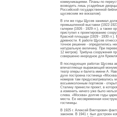
коммуникациями. Планы по переуст
возводить лишь усадебные дворцы
Российской государственной библи
щусевским же вокзалом).
В эти же годы Щусев занимал долж
промышленной выставки (1922-1923 
галереи (1926 - 1929 гг.), а также
приступил к проектированию соору
Красной площади (1929 - 1930 гг.)
древности. К работе Щусев отнесс
точное решение - определились н
натуральную величину. При переве
12 метров). Трибуна сооружения п
совершенно инородное для Кремля
В последующих работах Щусева ав
впечатляюще выражающей монумент
театр оперы и балета имени А. Наво
духе построена гостиница «Москва»
номеров там предусматривались м
восьмиколонным портиком - откры
Сталину принесли проект, в котор
а изменить ничего уже было нельз
слева. «Москва» долгие годы цари
места. Ее несовременная конструк
гостиницы.
В 1925 г. Алексей Викторович факт
законом. В 1941 г. был достроен к