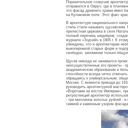
Поразительное созвучие архитектур
отправился в Овруч, где в плачев
что фасад древнего храма имел ба
на Куликовом поле. Этот факт кра
В архитектуре национального нап
стиль стали называть щусевским.
прелестная церковка в селе Натал
полный перечень шедевров, создан
журнале «Зодчий» в 1905 г. К это
убеждены, что и архитекторам нео
выкопировкой старых форм и подпр
свободно, запоминая только общую
Щусев никогда не занимался прое
неосуществленные его проекты - п
академическом образовании и боль
способности всегда четко отвечат
обращаясь к универсальным, общеч
Москве. С момента приезда до 191
руководить архитектурной мастерс
«Воротами на восток Империи», пр
ретроспекций архитектор использо
- три миллиона золотых рублей - 
гаммой и каменным узором фасада