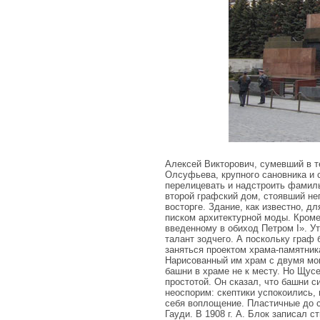
Алексей Викторович, сумевший в т
Олсуфьева, крупного сановника и с
перелицевать и надстроить фамил
второй графский дом, стоявший не
восторге. Здание, как известно, 
писком архитектурной моды. Кроме
введенному в обиход Петром I». У
талант зодчего. А поскольку граф
заняться проектом храма-памятник
Нарисованный им храм с двумя мо
башни в храме не к месту. Но Щус
простотой. Он сказал, что башни 
неоспорим: скептики успокоились,
себя воплощение. Пластичные до с
Гауди. В 1908 г. А. Блок записал