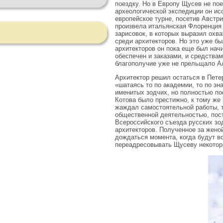
поездку. Но в Европу Щусев не пое
археологической экспедиции он ис
европейское турне, посетив Австр
произвела итальянская Флоренция 
зарисовок, в которых выразил охв
среди архитекторов. Но это уже б
архитекторов он пока еще был нач
обеспечен и заказами, и средства
благополучие уже не прельщало Ал
Архитектор решил остаться в Пете
«шатаясь то по академии, то по з
именитых зодчих, но полностью по
Котова было престижно, к тому же
жаждал самостоятельной работы, т
общественной деятельностью, пост
Всероссийского съезда русских зо
архитекторов. Полученное за жено
дождаться момента, когда будут в
переадресовывать Щусеву некоторы