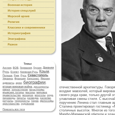
Военная история
История спецслужб
Морской архив
Религия
Классики и современники
Историография
Эпиграфика
Разное
Темы:
Древняя
Англия
,
ВОВ
,
Германия
,
Грузия
,
Крым
Русь
,
Египет
,
Киевская Русь
,
,
Севастополь
Польша
,
Рим
,
Русь
,
,
Украина
,
Франция
,
Херсонес
,
Япония
,
биографии
адвокаты
,
арии
,
,
вторая мировая война
отечественной архитектуры. Говоря
,
диссиденты
,
евреи
,
зороастризм
,
катастрофы
,
воздвиг мавзолей, который мирова
крымские татары
,
масоны
,
мировое
своего рода храм, только другой эп
правительство
,
монархи
,
монголы
,
орда
,
пирамиды
,
пираты
,
разведка
,
раскопки
,
улавливая смены стиля. С высочай
ритуалы
,
террористы
,
тюрки
,
философы
,
поручению Ленина стал главным а
христианство
,
художники
Сталина проектировал гостиницу «
Показать все теги
столичных высоток. Многое из того
Марфо-Мариинской обители и здани