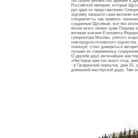
построено множество церквей в дре
Российской империи, которые Щусев 
рук царя по представлению Священ
зодчему заказала сама великая кн
специалисты, как правило, призна
созданные Щусевым, все без искл
более всего любил храм Покрова в
великая княгиня Елизавета Федоро
губернатора Москвы, убитого эсер
новгородско-псковского зодчества,
пожалуй, стоит довериться автори
лучшее из современных сооружени
О дружбе двух величайших мастеро
«Нестеров крестил моего отца, им
- в Гагаринский переулок, дом 25, 
домашней мастерской деда. Там он