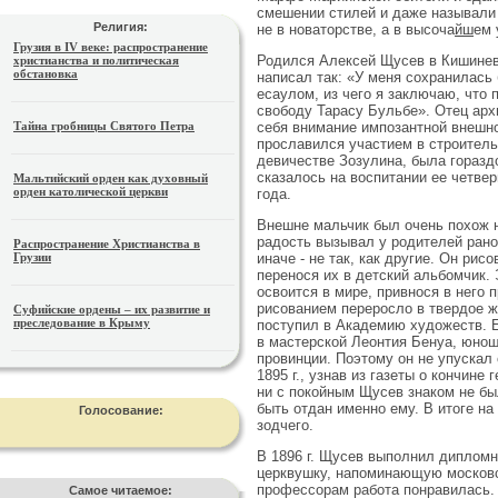
смешении стилей и даже называли 
Религия:
не в новаторстве, а в высоча
йш
ем 
Грузия в IV веке: распространение
Родился Алексей Щусев в Кишинев
христианства и политическая
обстановка
написал так: «У меня сохранилась 
есаулом, из чего я заключаю, что 
свободу Тарасу Бульбе». Отец арх
себя внимание импозантной внешно
Тайна гробницы Святого Петра
прославился участием в строитель
девичестве Зозулина, была горазд
сказалось на воспитании ее четве
Мальтийский орден как духовный
орден католической церкви
года.
Внешне мальчик был очень похож н
радость вызывал у родителей рано
Распространение Христианства в
иначе - не так, как другие. Он ри
Грузии
перенося их в детский альбомчик.
освоится в мире, привнося в него
рисованием переросло в твердое ж
Суфийские ордены – их развитие и
преследование в Крыму
поступил в Академию художеств. Е
в мастерской Леонтия Бенуа, юнош
провинции. Поэтому он не упускал 
1895 г., узнав из газеты о кончине
ни с покойным Щусев знаком не бы
быть отдан именно ему. В итоге н
Голосование:
зодчего.
В 1896 г. Щусев выполнил дипломн
церквушку, напоминающую московск
профессорам работа понравилась.
Самое читаемое: