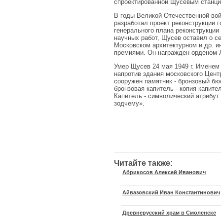
спроектированной Щусевым станции
В годы Великой Отечественной во
разработал проект реконструкции г
генерального плана реконструкции
научных работ, Щусев оставил о с
Московском архитектурном и др. и
премиями. Он награжден орденом 
Умер Щусев 24 мая 1949 г. Именем 
напротив здания московского Цент
сооружен памятник - бронзовый бю
бронзовая капитель - копия капит
Капитель - символический атрибут
зодчему».
Читайте также:
Абрикосов Алексей Иванович
Айвазовский Иван Константинович
Древнерусский храм в Смоленске