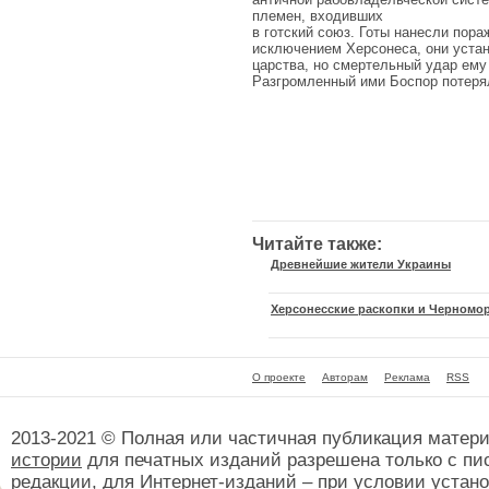
племен, входивших
в готский союз. Готы нанесли пора
исключением Херсонеса, они устан
царства, но смертельный удар ему 
Разгромленный ими Боспор потерял
Читайте также:
Древнейшие жители Украины
Херсонесские раскопки и Черномо
О проекте
Авторам
Реклама
RSS
2013-2021 © Полная или частичная публикация матер
истории
для печатных изданий разрешена только с пи
редакции, для Интернет-изданий – при условии установ