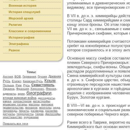
упоминаемых в древнегреческих и
Военная история
видимому, все причерноморские ст
История спецслужб
В VII в. до н. э. киммерийцы дейс
Морской архив
столицы Сард киммерийцами и ски
концу эпохи бронзы. Об этом гово
Религия
VII вв. до н. э., связываемые с к
Классики и современники
Причерноморья скифами, которые го
Историография
Потомками киммерийцев считаются 
Эпиграфика
хребет на южнобережье полуостров
которое сохранялось и в эпоху ант
Разное
Основную массу скифов составляли
племен Северного Причерноморья: 
земледельцы, скифы-вонны. Общест
распадом родоплеменных и появле
Темы:
Смена киммерийской культуры скифс
Древняя
Англия
,
ВОВ
,
Германия
,
Грузия
,
в. до н. э. Скифское царство, об
Крым
Русь
,
Египет
,
Киевская Русь
,
,
отразившую персидское нашествие
Севастополь
Польша
,
Рим
,
Русь
,
,
археологами в курганах и горЬдиш
Украина
,
Франция
,
Херсонес
,
Япония
,
биографии
изделия с изображением человечес
адвокаты
,
арии
,
,
Бурун, Золотом кургане.
вторая мировая война
,
диссиденты
,
евреи
,
зороастризм
,
катастрофы
,
крымские татары
,
масоны
,
мировое
В VIII—VI вв. до н. э. происходит
правительство
,
монархи
,
монголы
,
орда
,
экиномическим и социальным развит
пирамиды
,
пираты
,
разведка
,
раскопки
,
северное побережье Черного моря.
ритуалы
,
террористы
,
тюрки
,
философы
,
христианство
,
художники
Ранее всего в Таврике, вероятно е
Показать все теги
Киммерийского был основан милетц