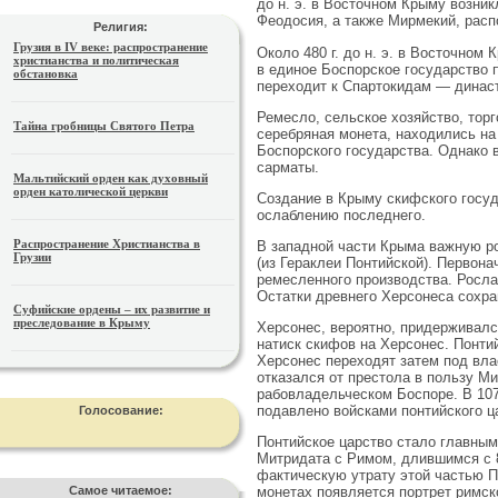
до н. э. в Восточном Крыму возник
Феодосия, а также Мирмекий, расп
Религия:
Грузия в IV веке: распространение
Около 480 г. до н. э. в Восточном
христианства и политическая
в единое Боспорское государство п
обстановка
переходит к Спартокидам — династ
Ремесло, сельское хозяйство, торг
Тайна гробницы Святого Петра
серебряная монета, находились на
Боспорского государства. Однако в 
сарматы.
Мальтийский орден как духовный
орден католической церкви
Создание в Крыму скифского госуд
ослаблению последнего.
Распространение Христианства в
В западной части Крыма важную ро
Грузии
(из Гераклеи Понтийской). Первона
ремесленного производства. Росла 
Остатки древнего Херсонеса сохра
Суфийские ордены – их развитие и
преследование в Крыму
Херсонес, вероятно, придерживался
натиск скифов на Херсонес. Понти
Херсонес переходят затем под вла
отказался от престола в пользу М
рабовладельческом Боспоре. В 107 
подавлено войсками понтийского ц
Голосование:
Понтийское царство стало главным
Митридата с Римом, длившимся с 89 
фактическую утрату этой частью Пр
Самое читаемое:
монетах появляется портрет римско