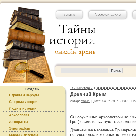
Главная
Морской архив
Тайны истории
»
������ � �����
Разделы:
Древний Крым
Страны и народы
Автор:
Malkin
|
Дата: 04-05-2015 21:07
|
Пр
Спорная история
Люди в истории
Археология
Обнаруженные археологами на Кры
Грот) свидетельствуют о заселении
Артефакты
Этнография
Древнейшее население Причерномор
полуоседлых и кочевых племен, и
Мифы и легенды