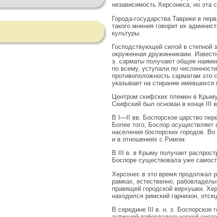
независимость Херсонеса, но эта 
Города-государства Таврики в пер
такого мнения говорит их админис
культуры.
Господствующей силой в степной з
окруженная дружинниками. Известн
э. сарматы получают общее наимен
по всему, уступали по численност
противоположность сарматам это с
указывает на стирание имевшихся
Центром скифских племен в Крыму
Скифский был основан в конце III в.
В I—II вв. Боспорское царство пер
Более того, Боспор осуществляет
населения боспорских городов. Во
и в отношениях с Римом.
В III в. в Крыму получает распрос
Боспоре существовала уже самост
Херсонес в это время продолжал р
рамках, естественно, рабовладель
правящей городской верхушки. Хе
находился римский гарнизон, отсю
В середине III в. н. э. Боспорско
античной рабовладельческой систем