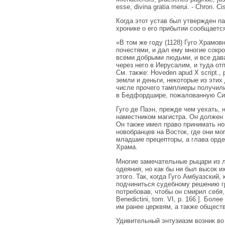
esse, divina gratia merui. - Chron. Cis
Когда этот устав был утвержден па
хронике о его прибытии сообщает
«В том же году (1128) Гуго Храмо
почестями, и дал ему многие сокро
всеми добрыми людьми, и все дава
через него в Иерусалим, и туда от
См. также: Hoveden apud X script., 
земли и деньги, некоторые из этих
числе прочего тамплиеры получил
в Бедфордшире, пожалованную Сим
Гуго де Паэн, прежде чем уехать,
наместником магистра. Он должен 
Он также имел право принимать но
новобранцев на Восток, где они мо
младшие прецепторы, а глава орде
Храма.
Многие замечательные рыцари из л
одеяния, но как бы ни был высок и
этого. Так, когда Гуго Амбуазски
подчиниться судебному решению гр
потребовав, чтобы он смирил себя, 
Benedictini, tom. VI, p. 166.]. Б
им ранее церквям, а также общест
Удивительный энтузиазм возник во 