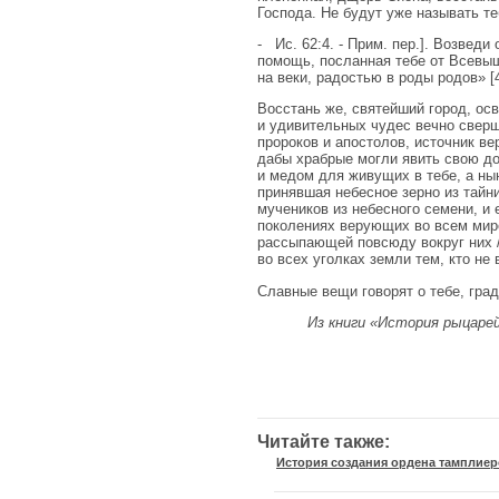
Господа. Не будут уже называть т
- Ис. 62:4. - Прим. пер.]. Возведи 
помощь, посланная тебе от Всевыш
на веки, радостью в роды родов» [43
Восстань же, святейший город, ос
и удивительных чудес вечно сверш
пророков и апостолов, источник ве
дабы храбрые могли явить свою до
и медом для живущих в тебе, а ны
принявшая небесное зерно из тайни
мучеников из небесного семени, и
поколениях верующих во всем мире
рассыпающей повсюду вокруг них /
во всех уголках земли тем, кто не
Славные вещи говорят о тебе, гра
Из книги «История рыцарей
Читайте также:
История создания ордена тамплие