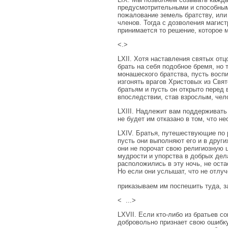
предусмотрительными и способными
пожалование земель братству, или
членов. Тогда с дозволения магист
принимается то решение, которое 
<.>
LXII. Хотя наставления святых от
брать на себя подобное бремя, но 
монашеского братства, пусть воспи
изгонять врагов Христовых из Свят
братьям и пусть он открыто перед 
впоследствии, став взрослым, чел
LXIII. Надлежит вам поддерживать 
не будет им отказано в том, что н
LXIV. Братья, путешествующие по 
пусть они выполняют его и в други
они не порочат свою религиозную ц
мудрости и упорства в добрых дел
расположились в эту ночь, не оста
Но если они услышат, что не отлуч
приказываем им поспешить туда, з
< ...>
LXVII. Если кто-либо из братьев с
добровольно признает свою ошибку