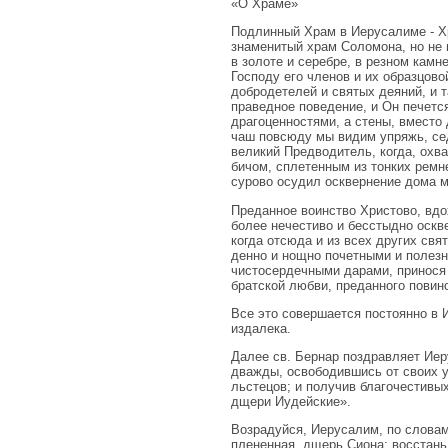
«О Храме»
Подлинный Храм в Иерусалиме - Хр
знаменитый храм Соломона, но не
в золоте и серебре, в резном камн
Господу его членов и их образцов
добродетелей и святых деяний, и т
праведное поведение, и Он печется
драгоценностями, а стены, вместо
чаш повсюду мы видим упряжь, сед
великий Предводитель, когда, охв
бичом, сплетенным из тонких ремне
сурово осудил осквернение дома м
Преданное воинство Христово, вдо
более нечестиво и бесстыдно оскв
когда отсюда и из всех других свя
денно и нощно почетными и полез
чистосердечными дарами, принося 
братской любви, преданного повин
Все это совершается постоянно в 
издалека.
Далее св. Бернар поздравляет Иер
дважды, освободившись от своих уг
льстецов; и получив благочестивы
дщери Иудейские».
Возрадуйся, Иерусалим, по словам 
плененная, дщерь Сиона; восстань,