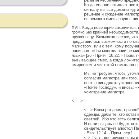
религия несомненно предпис
Когда солнце покидает вост
сигналу вы все должны идти
решение и суждение магистра
ее немного смешанную с вин
XVII. Когда повечерие закончится, 
громко без крайней необходимости
оруженосцу. Возможно все же, что 
представилось возможности погово
магистром, или с тем, кому поруче
написано: «При многословии не мино
языка» [26 - Притч. 18:22. - Прим.
вызывающее смех, а когда ложитес
смирением и чистотой помыслов по
Мы не требуем, чтобы утомл
согласия магистра или того,
спеть тринадцать установлен
«Пойте Господу», и вновь: «
усмотрение магистра.
< ...>
<. .> Всем рыцарям, принес
одежды, дабы те, кто остави
светлой. Ибо что есть бели
И если рыцарь не будет сохр
свидетельствует апостол Пав
- Евр. 12:14. - Прим. пер.].
<.> Пусть все оруженосцы и 