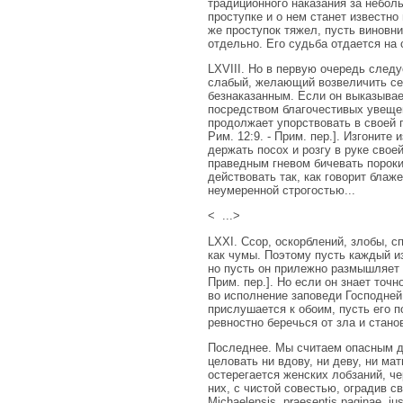
традиционного наказания за небол
проступке и о нем станет известно
же проступок тяжел, пусть виновни
отдельно. Его судьба отдается на 
LXVIII. Но в первую очередь следу
слабый, желающий возвеличить се
безнаказанным. Если он выказывае
посредством благочестивых увещев
продолжает упорствовать в своей г
Рим. 12:9. - Прим. пер.]. Изгонит
держать посох и розгу в руке свое
праведным гневом бичевать пороки
действовать так, как говорит блаж
неумеренной строгостью...
< ...>
LXXI. Ссор, оскорблений, злобы, с
как чумы. Поэтому пусть каждый из
но пусть он прилежно размышляет на
Прим. пер.]. Но если он знает точн
во исполнение заповеди Господней; 
прислушается к обоим, пусть его 
ревностно беречься от зла и стано
Последнее. Мы считаем опасным дл
целовать ни вдову, ни деву, ни ма
остерегается женских лобзаний, ч
них, с чистой совестью, оградив с
Michaelensis, praesentis paginae, juss