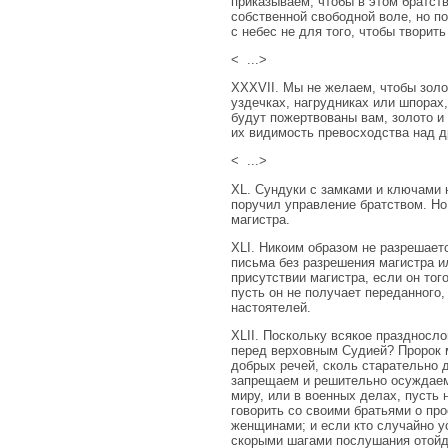
приказываем, чтобы в этом братст
собственной свободной воле, но п
с небес не для того, чтобы творить
< ...>
XXXVII. Мы не желаем, чтобы золот
уздечках, нагрудниках или шпорах,
будут пожертвованы вам, золото и
их видимость превосходства над д
< ...>
XL. Сундуки с замками и ключами н
поручил управление братством. Но 
магистра.
XLI. Никоим образом не разрешает
письма без разрешения магистра и
присутствии магистра, если он тог
пусть он не получает переданного,
настоятелей.
XLII. Поскольку всякое празднослов
перед верховным Судией? Пророк м
добрых речей, сколь старательно 
запрещаем и решительно осуждаем 
миру, или в военных делах, пусть 
говорить со своими братьями о пр
женщинами; и если кто случайно ус
скорыми шагами послушания отойде