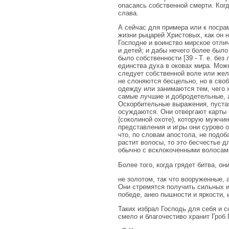
опасаясь собственной смерти. Когд
слава.
А сейчас для примера или к посра
жизни рыцарей Христовых, как он н
Господне и воинство мирское отлич
и детей; и дабы нечего более было
было собственности [39 - Т. е. без
единства духа в оковах мира. Можн
следует собственной воле или жел
не слоняются бесцельно, но в своб
одежду или занимаются тем, чего 
самые лучшие и добродетельные, а
Оскорбительные выражения, пуста
осуждаются. Они отвергают карты и
(соколиной охоте), которую мужчин
представления и игры они сурово о
что, по словам апостола, не подоб
растит волосы, то это бесчестье дл
обычно с всклокоченными волосами,
Более того, когда грядет битва, о
не золотом, так что вооруженные, 
Они стремятся получить сильных и
победе, анео пышности и яркости, 
Таких избрал Господь для себя и с
смело и благочестиво хранит Гроб