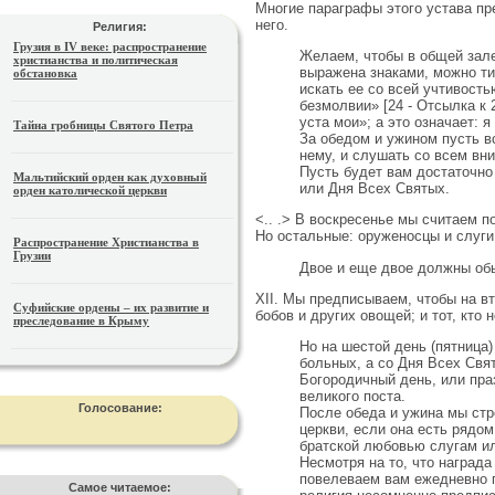
Многие параграфы этого устава пр
него.
Религия:
Грузия в IV веке: распространение
Желаем, чтобы в общей зале
христианства и политическая
выражена знаками, можно ти
обстановка
искать ее со всей учтивост
безмолвии» [24 - Отсылка к 
уста мои»; а это означает: 
Тайна гробницы Святого Петра
За обедом и ужином пусть в
нему, и слушать со всем вни
Пусть будет вам достаточно
Мальтийский орден как духовный
или Дня Всех Святых.
орден католической церкви
<.. .> В воскресенье мы считаем
Но остальные: оруженосцы и слуги
Распространение Христианства в
Грузии
Двое и еще двое должны обы
XII. Мы предписываем, чтобы на вт
Суфийские ордены – их развитие и
бобов и других овощей; и тот, кто 
преследование в Крыму
Но на шестой день (пятница
больных, а со Дня Всех Свя
Богородичный день, или пра
великого поста.
Голосование:
После обеда и ужина мы стр
церкви, если она есть рядом,
братской любовью слугам ил
Несмотря на то, что награда
повелеваем вам ежедневно п
Самое читаемое: