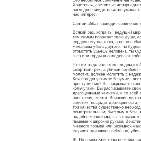
Это необычное сочинение написано
Христова», состоит из четырнадцат
наглядное свидетельство умонастр
нас интерес.
Святой аббат проводит сравнение 
Всякий раз, когда ты, ведущий мир
тем самым поражает твою душу, есл
сердечному настрою, а не по собы
желанием убить другого, ты будеш
отомстить убьешь человека, ты буд
гнев или гордыня овладевают тобо
Что же тогда является плодом этой 
смертный грех, а убитый погибает 
молотит, должен молотить с надеж
Какое недопустимое безумие - вест
преступление? Вы покрываете кон
кольчугами. Вы расписываете свои
драгоценными камнями, и со всей
навстречу смерти. Воинские ли то
золотом, пощадит драгоценности, 
три качества существенно необход
осмотрительным; быстрым в беге, 
подобно женщинам, вы закрываете
пышные и широкие рукава. Воистину
гневного порыва или безумной жаж
случаях одинаково гибельно, убив
III. Но воины Христовы спокойно с