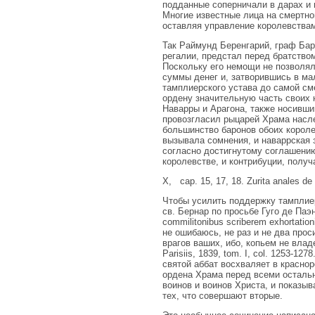
подданные соперничали в дарах и 
Многие известные лица на смертно
оставляя управление королевствам
Так Раймунд Беренгарий, граф Бар
регалии, предстал перед братством
Поскольку его немощи не позволял
суммы денег и, затворившись в ма
тамплиерского устава до самой смер
ордену значительную часть своих 
Наварры и Арагона, также носивши
провозгласил рыцарей Храма насле
большинство баронов обоих короле
вызывала сомнения, и наваррская з
согласно достигнутому соглашению
королевстве, и контрибуции, получае
X, cap. 15, 17, 18. Zurita anales de la
Чтобы усилить поддержку тамплие
св. Бернар по просьбе Гуго де Паэна [3
commilitonibus scriberem exhortation
не ошибаюсь, не раз и не два прос
врагов ваших, ибо, копьем не владея
Parisiis, 1839, tom. I, col. 1253-
святой аббат восхваляет в красн
ордена Храма перед всеми осталь
воинов и воинов Христа, и показыв
тех, что совершают вторые.