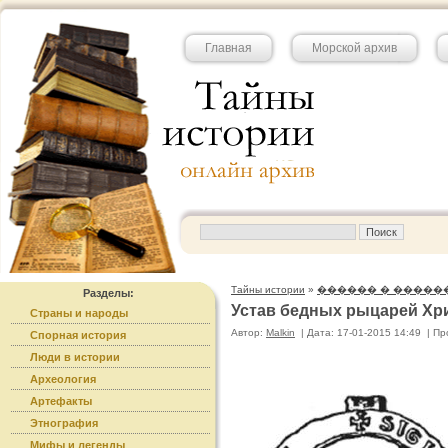
Главная
Морской архив
Тайны истории
»
������ � �����
Разделы:
Устав бедных рыцарей Хр
Страны и народы
Автор:
Malkin
|
Дата: 17-01-2015 14:49
|
Пр
Спорная история
Люди в истории
Археология
Артефакты
Этнография
Мифы и легенды