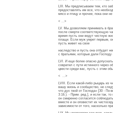
LIII. Мы предписываем тем, кто за
предоставлять им все, что необход
мясо и птицу и прочее, пока они не
< ...>
LV. Мы дозволяем принимать в бра
после смерти соответствующую част
время пусть они ведут честную жи
плащи. Если муж умрет первым, он
пусть живет на свое
наследство и пусть она отбудет 
с братьями, которые дали Господу
LVI. И еще более опасно допускать
совратил с пути истинного через о
цвести среди вас, пусть с этим об
< ...>
LVIII. Если какой-либо рыцарь из 
вашу жизнь и сообщество, не след
что дух твой от Господа» [30 - По
3:16.). - Прим. ред.], и если так, 
он смиренно согласится соблюдать 
вместе и он оповестит их чистосе
зависимости от того, насколько п
LIX. Мы позволяем созывать каждый