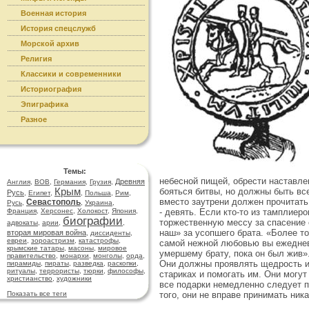
Военная история
История спецслужб
Морской архив
Религия
Классики и современники
Историография
Эпиграфика
Разное
Темы:
небесной пищей, обрести наставл
Древняя
Англия
,
ВОВ
,
Германия
,
Грузия
,
Крым
бояться битвы, но должны быть все
Русь
,
Египет
,
,
Польша
,
Рим
,
вместо заутрени должен прочитать
Севастополь
Русь
,
,
Украина
,
- девять. Если кто-то из тамплие
Франция
,
Херсонес
,
Холокост
,
Япония
,
биографии
торжественную мессу за спасение 
адвокаты
,
арии
,
,
наш» за усопшего брата. «Более то
вторая мировая война
,
диссиденты
,
евреи
,
зороастризм
,
катастрофы
,
самой нежной любовью вы ежедневн
крымские татары
,
масоны
,
мировое
умершему брату, пока он был жив»
правительство
,
монархи
,
монголы
,
орда
,
Они должны проявлять щедрость и 
пирамиды
,
пираты
,
разведка
,
раскопки
,
ритуалы
,
террористы
,
тюрки
,
философы
,
стариках и помогать им. Они могут
христианство
,
художники
все подарки немедленно следует п
того, они не вправе принимать ник
Показать все теги