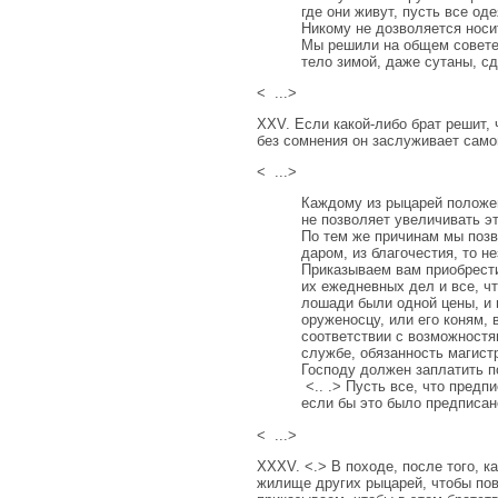
где они живут, пусть все од
Никому не дозволяется нос
Мы решили на общем совете,
тело зимой, даже сутаны, с
< ...>
XXV. Если какой-либо брат решит,
без сомнения он заслуживает само
< ...>
Каждому из рыцарей положе
не позволяет увеличивать эт
По тем же причинам мы поз
даром, из благочестия, то н
Приказываем вам приобрест
их ежедневных дел и все, ч
лошади были одной цены, и п
оруженосцу, или его коням,
соответствии с возможностям
службе, обязанность магистр
Господу должен заплатить п
<.. .> Пусть все, что предп
если бы это было предписан
< ...>
XXXV. <.> В походе, после того, к
жилище других рыцарей, чтобы пови