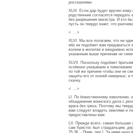
россказнями.
XLIII. Если дар будет вручен кому
родственник согласится передать 
без разрешения магистра. И кто бы
пусть он твердо знает, что разгнев
< ...>
XLVI. Мы все полагаем, что ни оди
ибо не подобает вам предаваться 
колени в молитве и ежедневно исп
указанным выше причинам не смеет
XLVII. Поскольку подобает братьям
особенно указываем и повелеваем 
по той же причине чтобы они не см
защиты его от козней неверных; и 
скачку.
< ...>
LI. По божественному изволению, 
объединение воинского дела с рели
врага без греха. Поэтому мы тверд
вам следует владеть землями и л
предоставлены вам.
LII. Прежде всего, самая большая 
сам Христос был страдальцем, дер
25:36. - Прим. пер.]. За ними над