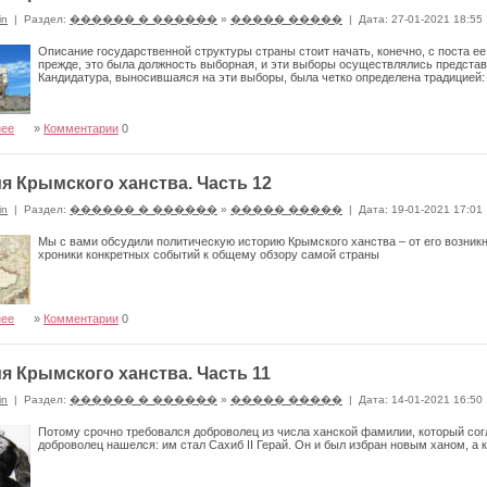
in
|
Раздел:
������ � ������
»
����� �����
|
Дата: 27-01-2021 18:55
Описание государственной структуры страны стоит начать, конечно, с поста ее
прежде, это была должность выборная, и эти выборы осуществлялись предста
Кандидатура, выносившаяся на эти выборы, была четко определена традицией:
нее
»
Комментарии
0
я Крымского ханства. Часть 12
in
|
Раздел:
������ � ������
»
����� �����
|
Дата: 19-01-2021 17:01
Мы с вами обсудили политическую историю Крымского ханства – от его возникн
хроники конкретных событий к общему обзору самой страны
нее
»
Комментарии
0
я Крымского ханства. Часть 11
in
|
Раздел:
������ � ������
»
����� �����
|
Дата: 14-01-2021 16:50
Потому срочно требовался доброволец из числа ханской фамилии, который сог
доброволец нашелся: им стал Сахиб II Герай. Он и был избран новым ханом, а 