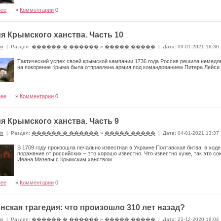
нее
»
Комментарии
0
я Крымского ханства. Часть 10
in
|
Раздел:
������ � ������
»
����� �����
|
Дата: 09-01-2021 16:36
Тактический успех своей крымской кампании 1736 года Россия решила немедле
на покорение Крыма была отправлена армия под командованием Питера Лейси – 
нее
»
Комментарии
0
я Крымского ханства. Часть 9
in
|
Раздел:
������ � ������
»
����� �����
|
Дата: 04-01-2021 13:37
В 1709 году произошла печально известная в Украине Полтавская битва, в ход
поражение от российских – это хорошо известно. Что известно хуже, так это со
Ивана Мазепы с Крымским ханством
нее
»
Комментарии
0
нская трагедия: что произошло 310 лет назад?
in
|
Раздел:
������ � ������
»
����� �����
|
Дата: 22-12-2020 19:04