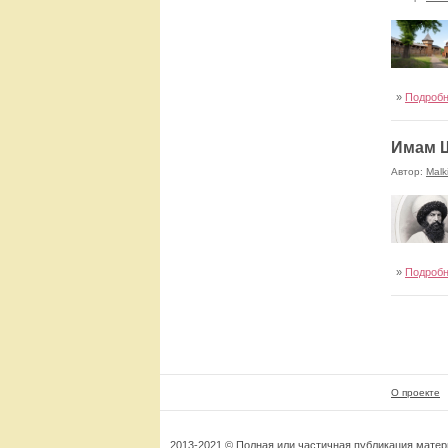
»
Подроб
Имам Ш
Автор:
Malk
»
Подроб
О проекте
2013-2021 © Полная или частичная публикация мате