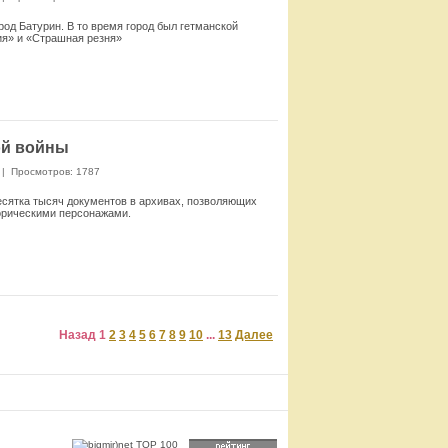
род Батурин. В то время город был гетманской
ия» и «Страшная резня»
Смотреть
ой войны
|
Просмотров: 1787
есятка тысяч документов в архивах, позволяющих
торическими персонажами.
Смотреть
Назад
1
2
3
4
5
6
7
8
9
10
...
13
Далее