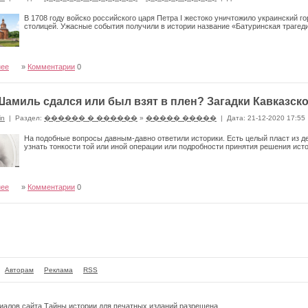
В 1708 году войско российского царя Петра I жестоко уничтожило украинский го
столицей. Ужасные события получили в истории название «Батуринская трагед
нее
»
Комментарии
0
амиль сдался или был взят в плен? Загадки Кавказск
in
|
Раздел:
������ � ������
»
����� �����
|
Дата: 21-12-2020 17:55
На подобные вопросы давным-давно ответили историки. Есть целый пласт из д
узнать тонкости той или иной операции или подробности принятия решения ис
нее
»
Комментарии
0
Авторам
Реклама
RSS
риалов сайта
Тайны истории
для печатных изданий разрешена