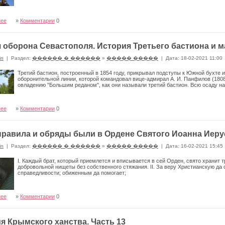
нее
»
Комментарии
0
 оборона Севастополя. История Третьего бастиона и 
in
|
Раздел:
������ � ������
»
����� �����
|
Дата: 18-02-2021 11:00
Третий бастион, построенный в 1854 году, прикрывал подступы к Южной бухте и
оборонительной линии, которой командовал вице-адмирал А. И. Панфилов (180
овладению "Большим реданом", как они называли третий бастион. Всю осаду на
нее
»
Комментарии
0
правила и обряды были в Ордене Святого Иоанна Иер
in
|
Раздел:
������ � ������
»
����� �����
|
Дата: 16-02-2021 15:45
I. Каждый брат, который приемлется и вписывается в сей Орден, свято хранит 
добровольной нищеты без собственного стяжания. II. За веру Христианскую да 
справедливости; обиженным да помогает;
нее
»
Комментарии
0
я Крымского ханства. Часть 13