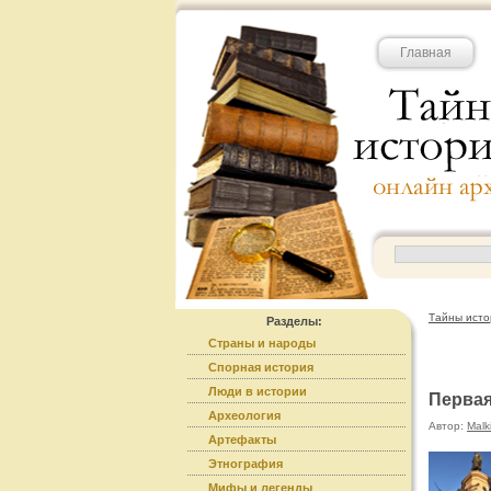
Главная
Тайны исто
Разделы:
Страны и народы
Спорная история
Люди в истории
Первая
Археология
Автор:
Malk
Артефакты
Этнография
Мифы и легенды