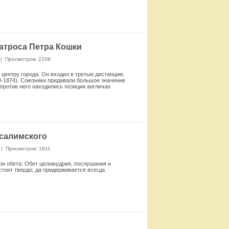
Смотреть
матроса Петра Кошки
|
Просмотров: 2108
 центру города. Он входил в третью дистанцию
8-1874). Союзники придавали большое значение
против него находились позиции англичан
Смотреть
усалимского
|
Просмотров: 1911
три обета: Обет целомудрия, послушания и
стоит твердо; да придерживается всегда
Смотреть