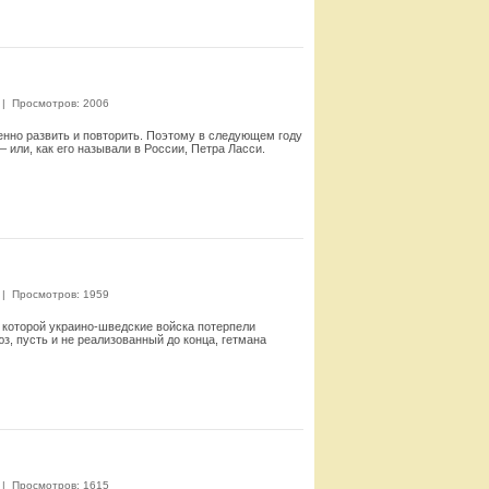
|
Просмотров: 2006
нно развить и повторить. Поэтому в следующем году
или, как его называли в России, Петра Ласси.
Смотреть
|
Просмотров: 1959
е которой украино-шведские войска потерпели
юз, пусть и не реализованный до конца, гетмана
Смотреть
|
Просмотров: 1615