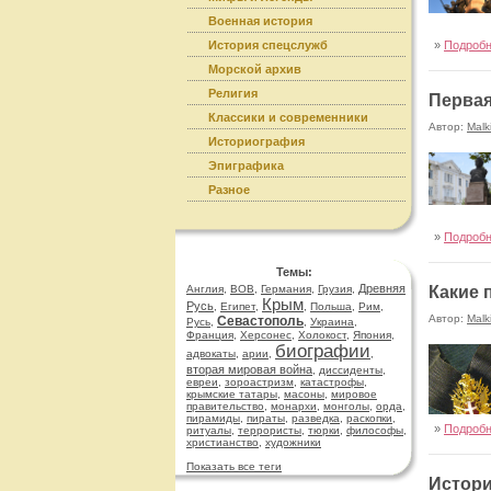
Военная история
История спецслужб
»
Подроб
Морской архив
Религия
Первая
Классики и современники
Автор:
Malk
Историография
Эпиграфика
Разное
»
Подроб
Темы:
Древняя
Англия
,
ВОВ
,
Германия
,
Грузия
,
Какие 
Крым
Русь
,
Египет
,
,
Польша
,
Рим
,
Автор:
Malk
Севастополь
Русь
,
,
Украина
,
Франция
,
Херсонес
,
Холокост
,
Япония
,
биографии
адвокаты
,
арии
,
,
вторая мировая война
,
диссиденты
,
евреи
,
зороастризм
,
катастрофы
,
крымские татары
,
масоны
,
мировое
правительство
,
монархи
,
монголы
,
орда
,
пирамиды
,
пираты
,
разведка
,
раскопки
,
»
Подроб
ритуалы
,
террористы
,
тюрки
,
философы
,
христианство
,
художники
Показать все теги
Истори