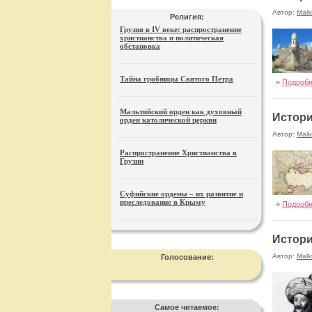
Автор:
Malk
Религия:
Грузия в IV веке: распространение
христианства и политическая
обстановка
Тайна гробницы Святого Петра
»
Подроб
Мальтийский орден как духовный
Истори
орден католической церкви
Автор:
Malk
Распространение Христианства в
Грузии
Суфийские ордены – их развитие и
преследование в Крыму
»
Подроб
Истори
Автор:
Malk
Голосование:
Самое читаемое: