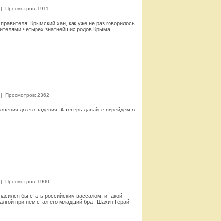
|
Просмотров: 1911
 правителя. Крымский хан, как уже не раз говорилось
вителями четырех знатнейших родов Крыма.
Смотреть
|
Просмотров: 2362
овения до его падения. А теперь давайте перейдем от
Смотреть
|
Просмотров: 1900
ласился бы стать российским вассалом, и такой
калгой при нем стал его младший брат Шахин Герай
Смотреть