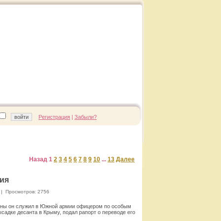
Регистрация
|
Забыли?
Назад
1
2
3
4
5
6
7
8
9
10
...
13
Далее
рия
|
Просмотров: 2756
ойны он служил в Южной армии офицером по особым
ысадке десанта в Крыму, подал рапорт о переводе его