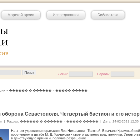
Морской архив
Исследования
Библиотека
Логин:
Пароль:
рии
»
������ � ������
»
����� �����
 оборона Севастополя. Четвертый бастион и его исто
in
|
Раздел:
������ � ������
»
����� �����
|
Дата: 24-02-2021 12:30
На этом укреплении сражался Лев Николаевич Толстой. В начале Крымской в
поручениям в штабе М. Д. Горчакова - своего дальнего родственника. Узнав о в
в действующую армию и, получив разрешение