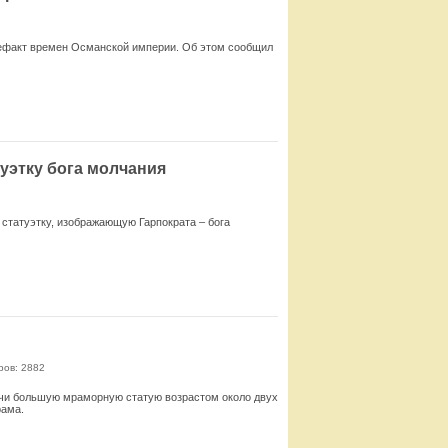
тефакт времен Османской империи. Об этом сообщил
Смотреть
уэтку бога молчания
 статуэтку, изображающую Гарпократа – бога
Смотреть
ров: 2882
рчи большую мраморную статую возрастом около двух
рама.
Смотреть