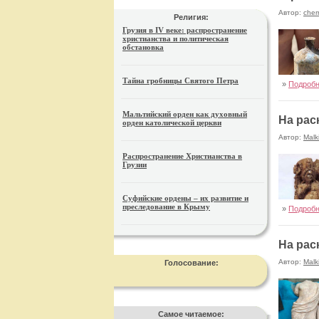
Автор:
cher
Религия:
Грузия в IV веке: распространение
христианства и политическая
обстановка
Тайна гробницы Святого Петра
»
Подроб
Мальтийский орден как духовный
На рас
орден католической церкви
Автор:
Malk
Распространение Христианства в
Грузии
Суфийские ордены – их развитие и
преследование в Крыму
»
Подроб
На рас
Автор:
Malk
Голосование:
Самое читаемое: