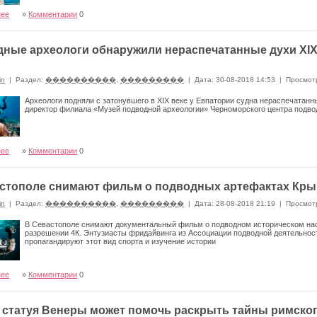
нее
»
Комментарии
0
ные археологи обнаружили нераспечатанные духи XIX
in
|
Раздел:
����������
,
���������
|
Дата: 30-08-2018 14:53
|
Просмот
Археологи подняли с затонувшего в XIX веке у Евпатории судна нераспечатан
директор филиала «Музей подводной археологии» Черноморского центра подво
нее
»
Комментарии
0
стополе снимают фильм о подводных артефактах Кры
in
|
Раздел:
����������
,
���������
|
Дата: 28-08-2018 21:19
|
Просмот
В Севастополе снимают документальный фильм о подводном историческом на
разрешении 4К. Энтузиасты фридайвинга из Ассоциации подводной деятельнос
пропагандируют этот вид спорта и изучение истории
нее
»
Комментарии
0
 статуя Венеры может помочь раскрыть тайны римско