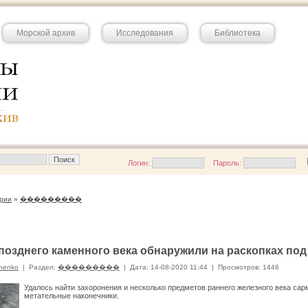
Морской архив
Исследования
Библиотека
Логин:
Пароль:
рии
»
���������
позднего каменного века обнаружили на раскопках по
nenko
|
Раздел:
���������
|
Дата: 14-08-2020 11:44
|
Просмотров: 1446
Удалось найти захоронения и несколько предметов раннего железного века сар
метательные наконечники.