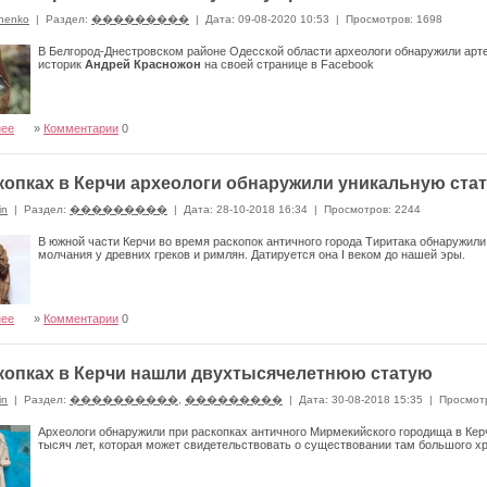
nenko
|
Раздел:
���������
|
Дата: 09-08-2020 10:53
|
Просмотров: 1698
В Белгород-Днестровском районе Одесской области археологи обнаружили ар
историк
Андрей Красножон
на своей странице в Facebook
нее
»
Комментарии
0
копках в Керчи археологи обнаружили уникальную стат
in
|
Раздел:
���������
|
Дата: 28-10-2018 16:34
|
Просмотров: 2244
В южной части Керчи во время раскопок античного города Тиритака обнаружили
молчания у древних греков и римлян. Датируется она I веком до нашей эры.
нее
»
Комментарии
0
копках в Керчи нашли двухтысячелетнюю статую
in
|
Раздел:
����������
,
���������
|
Дата: 30-08-2018 15:35
|
Просмот
Археологи обнаружили при раскопках античного Мирмекийского городища в Ке
тысяч лет, которая может свидетельствовать о существовании там большого х