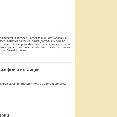
Смотреть
наконечники стрел, которым 8000 лет. Срезание
есс, который ранее считался доступным только
т назад. В Северной Америке такие канавки обычно
ревку стрелы или копья с помощью струны. В отличие
ных в Южной Аравии.
Смотреть
 скифов и ногайцев
ифов, древних греков и культур бронзового века
Смотреть
ерии