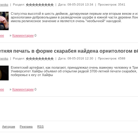
nenko
|
Раздел:
���������
|
Дата: 08-05-2016 13:34
|
Просмотров: 3541
Статуэтка высотой в шесть дюймов, датируемая первым или вторым веком и из
археологами-добровольцами в разведочном шурфе в южной части деревни Лонг
имела религиозное значение и является очень "необычной" находкой.
нее
»
Комментарии
0
етняя печать в форме скарабея найдена орнитологом 
nenko
|
Раздел:
���������
|
Дата: 08-05-2016 12:30
|
Просмотров: 4588
Египетский артефакт, как полагают, принадлежал очень важному человеку в Тр
Университет Хайфы объявил об открытии редкой 3700-летней печати скарабея,
побережье к югу от Хайфы
нее
»
Комментарии
0
Авторам
Реклама
RSS