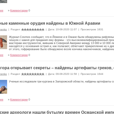
нее
»
Комментарии
0
ные каменные орудия найдены в Южной Аравии
nenko
|
Раздел:
���������
|
Дата: 10-08-2020 11:07
|
Просмотров: 1631
Журнал Cosmos сообщает, что в Йемене и в Омане были обнаружены рифленые 
чешуек с камня для придания ему формы - это высококвалифицированный проц
мастерам инструментов, жившим в Северной Америке между 13 000 и 10 000 ле
находятся у основания острия и, как полагают, облегчают прикрепление их к д
от этого, гофрирование было обнаружено возле кончика наконечников, найден
нее
»
Комментарии
0
гора открывает секреты – найдены артефакты греков,
nenko
|
Раздел:
���������
|
Дата: 09-08-2020 11:58
|
Просмотров: 1644
Ученые исследовали три кургана в Запорожской области, найдены артефакты ск
нее
»
Комментарии
0
ские археологи нашли бутылку времен Османской имп