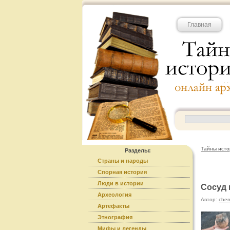
Главная
Тайны исто
Разделы:
Страны и народы
Спорная история
Люди в истории
Сосуд 
Археология
Автор:
cher
Артефакты
Этнография
Мифы и легенды