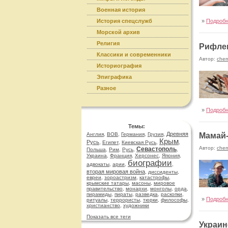
Военная история
История спецслужб
»
Подроб
Морской архив
Религия
Рифле
Классики и современники
Автор:
cher
Историография
Эпиграфика
Разное
»
Подроб
Темы:
Древняя
Англия
,
ВОВ
,
Германия
,
Грузия
,
Мамай-
Крым
Русь
,
Египет
,
Киевская Русь
,
,
Автор:
cher
Севастополь
Польша
,
Рим
,
Русь
,
,
Украина
,
Франция
,
Херсонес
,
Япония
,
биографии
адвокаты
,
арии
,
,
вторая мировая война
,
диссиденты
,
евреи
,
зороастризм
,
катастрофы
,
крымские татары
,
масоны
,
мировое
правительство
,
монархи
,
монголы
,
орда
,
пирамиды
,
пираты
,
разведка
,
раскопки
,
»
Подроб
ритуалы
,
террористы
,
тюрки
,
философы
,
христианство
,
художники
Показать все теги
Украин