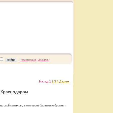
Регистрация
|
Забыли?
Назад
1
2
3
4
Далее
д Краснодаром
матской культуры, в том числе бронзовые бусины и