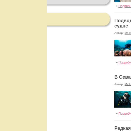
»
Подроб
Подвод
судне
Автор:
Malk
»
Подроб
В Сева
Автор:
Malk
»
Подроб
Редкая