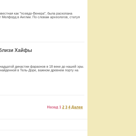
вестная как "псевдо-Венера", была раскопана
 Мелфорд в Англии. По словам археологов, статуя
Смотреть
вблизи Хайфы
инадцатой династии фараонов в 18 веке до нашей эры.
 найденной в Тель-Доре, важном древнем порту на
Смотреть
Назад
1
2
3
4
Далее