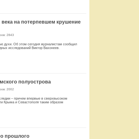
 века на потерпевшем крушение
ров: 2843
ные духи. Об этом сегодня журналистам сообщил
дных исследований Виктор Вахонеев.
Смотреть
мского полуострова
ров: 2002
следии – причем впервые в сверхвысоком
ти Крыма и Севастополя таким образом
Смотреть
го прошлого