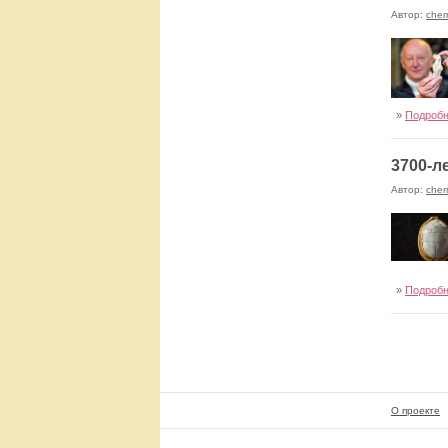
Автор:
cher
»
Подроб
3700-л
Автор:
cher
»
Подроб
О проекте