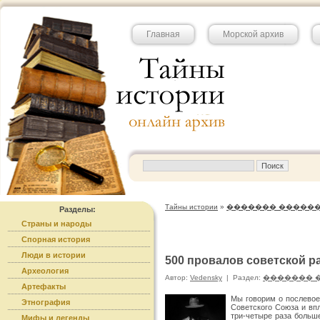
Главная
Морской архив
Тайны истории
»
������� �����
Разделы:
Страны и народы
Спорная история
Люди в истории
500 провалов советской ра
Археология
Автор:
Vedensky
|
Раздел:
������� 
Артефакты
Мы говорим о послевое
Этнография
Советского Союза и вп
три-четыре раза больше
Мифы и легенды