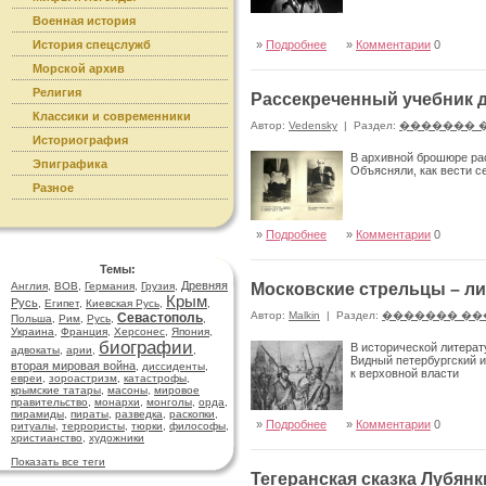
Военная история
История спецслужб
»
Подробнее
»
Комментарии
0
Морской архив
Религия
Рассекреченный учебник 
Классики и современники
Автор:
Vedensky
|
Раздел:
������� 
Историография
В архивной брошюре ра
Эпиграфика
Объясняли, как вести с
Разное
»
Подробнее
»
Комментарии
0
Темы:
Древняя
Англия
,
ВОВ
,
Германия
,
Грузия
,
Московские стрельцы – ли
Крым
Русь
,
Египет
,
Киевская Русь
,
,
Автор:
Malkin
|
Раздел:
������� ��
Севастополь
Польша
,
Рим
,
Русь
,
,
Украина
,
Франция
,
Херсонес
,
Япония
,
биографии
В исторической литерат
адвокаты
,
арии
,
,
Видный петербургский и
вторая мировая война
,
диссиденты
,
к верховной власти
евреи
,
зороастризм
,
катастрофы
,
крымские татары
,
масоны
,
мировое
правительство
,
монархи
,
монголы
,
орда
,
пирамиды
,
пираты
,
разведка
,
раскопки
,
»
Подробнее
»
Комментарии
0
ритуалы
,
террористы
,
тюрки
,
философы
,
христианство
,
художники
Показать все теги
Тегеранская сказка Лубян