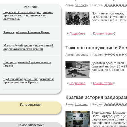
Автор:
Vedensky
|
Раздел:
������� 
Религия:
Грузия в IV веке: распространение
Почти не вспоминают, ч
христианства и политическая
на Балканы. И уж вовсе
обстановка
союзникам» и т. п. Зато
Тайна гробницы Святого Петра
»
Подробнее
»
Комментарии
0
Мальтийский орден как духовный
Тяжелое вооружение и бо
орден католической церкви
Автор:
Vedensky
|
Раздел:
������� 
Распространение Христианства в
Доставка десантников к
Грузии
бравший на борт 25 – 29
данным, до 3,4 тонны)
Суфийские ордены – их развитие и
преследование в Крыму
»
Подробнее
»
Комментарии
0
Краткая история радиора
Автор:
kolontaev
|
Раздел:
������� 
Голосование:
Вице-адмирал Макаров, 
Порт – Артуре, уже 7 (
радиостанциям флота п
дешифровки в разведыва
Самое читаемое:
флоте, а затем и в арми