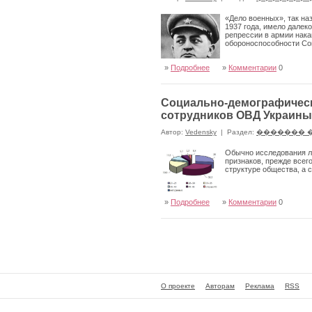
«Дело военных», так н
1937 года, имело дале
репрессии в армии нака
обороноспособности Сов
»
Подробнее
»
Комментарии
0
Социально-демографическ
сотрудников ОВД Украины
Автор:
Vedensky
|
Раздел:
������� 
Обычно исследования ли
признаков, прежде всего
структуре общества, а 
»
Подробнее
»
Комментарии
0
О проекте
Авторам
Реклама
RSS