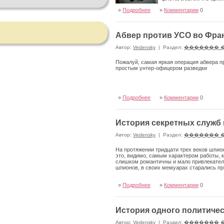
»
Подробнее
»
Комментарии
0
Абвер против УСО во Фра
Автор:
Vedensky
|
Раздел:
������� 
Пожалуй, самая яркая операция абвера п
простым унтер-офицером разведки
»
Подробнее
»
Комментарии
0
История секретных служб 
Автор:
Vedensky
|
Раздел:
������� 
На протяжении тридцати трех веков шпио
это, видимо, самым характером работы, 
слишком романтичны и мало привлекатель
шпионов, в своих мемуарах старались пр
»
Подробнее
»
Комментарии
0
История одного политичес
Автор:
Vedensky
|
Раздел:
������� 