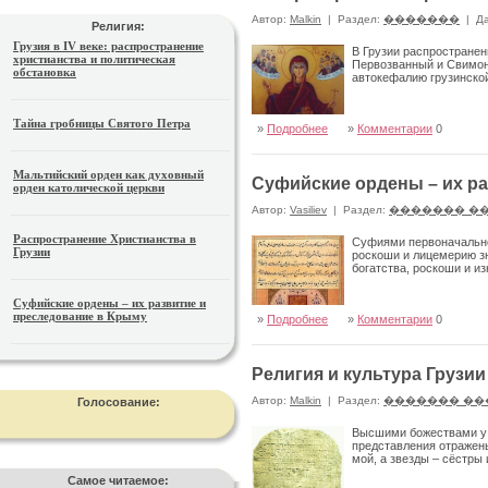
Автор:
Malkin
|
Раздел:
�������
|
Да
Религия:
Грузия в IV веке: распространение
В Грузии распространен
христианства и политическая
Первозванный и Свимон 
обстановка
автокефалию грузинской
Тайна гробницы Святого Петра
»
Подробнее
»
Комментарии
0
Мальтийский орден как духовный
Суфийские ордены – их ра
орден католической церкви
Автор:
Vasiliev
|
Раздел:
������� �
Распространение Христианства в
Суфиями первоначально
Грузии
роскоши и лицемерию зн
богатства, роскоши и и
Суфийские ордены – их развитие и
преследование в Крыму
»
Подробнее
»
Комментарии
0
Религия и культура Грузии 
Автор:
Malkin
|
Раздел:
������� ��
Голосование:
Высшими божествами у г
представления отражены
мой, а звезды – сёстр
Самое читаемое: