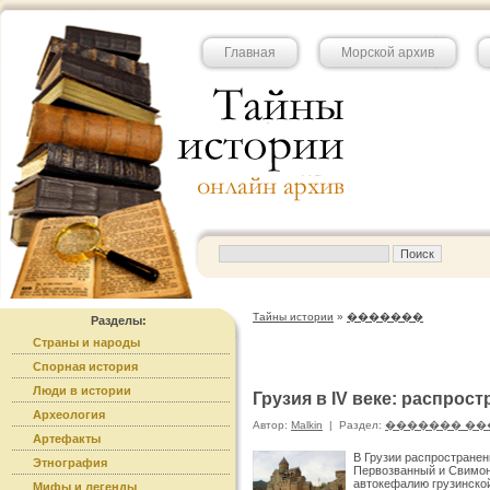
Главная
Морской архив
Тайны истории
»
�������
Разделы:
Страны и народы
Спорная история
Люди в истории
Грузия в IV веке: распрос
Археология
Автор:
Malkin
|
Раздел:
������� ��
Артефакты
В Грузии распространен
Этнография
Первозванный и Свимон 
автокефалию грузинской
Мифы и легенды