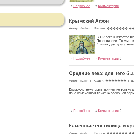
»
Подробнее
»
Комментарии
0
Крымский Афон
Автор:
Vasiliev
|
Раздел:
������� �
В XIV веке княжество Ф
Православии. По мысли
близких друг другу явле
»
Подробнее
»
Комментарии
0
Средние века: для чего б
Автор:
Malkin
|
Раздел:
�������
|
Да
Возможно, некоторые, причем не только 
явно отмеченном печатью всеобщей вер
»
Подробнее
»
Комментарии
0
Каменные святилища и к
Автор:
Vasiliev
|
Раздел:
������� �