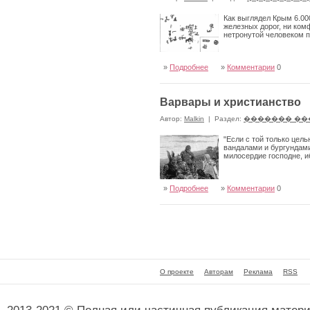
Как выглядел Крым 6.00
железных дорог, ни ком
нетронутой человеком п
»
Подробнее
»
Комментарии
0
Варвары и христианство
Автор:
Malkin
|
Раздел:
������� ��
"Если с той только цел
вандалами и бургундами
милосердие господне, и
»
Подробнее
»
Комментарии
0
О проекте
Авторам
Реклама
RSS