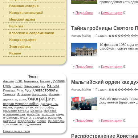
проповедовал хоть один
Военная история
История спецслужб
»
Подробнее
»
Комментарии
0
Морской архив
Религия
Тайна гробницы Святого 
Классики и современники
Автор:
Malkin
|
Раздел:
������� ��
Историография
10 февраля 1939 года с
Эпиграфика
скорбном порыве они м
Разное
»
Подробнее
»
Комментарии
0
Темы:
Древняя
Англия
,
ВОВ
,
Германия
,
Грузия
,
Мальтийский орден как ду
Крым
Русь
,
Египет
,
Киевская Русь
,
,
Автор:
Malkin
|
Раздел:
�������� �
Севастополь
Польша
,
Рим
,
Русь
,
,
Украина
,
Франция
,
Херсонес
,
Япония
,
биографии
Кого же принимают в ры
адвокаты
,
арии
,
,
документов (правовых 
вторая мировая война
,
диссиденты
,
евреи
,
зороастризм
,
катастрофы
,
крымские татары
,
масоны
,
мировое
правительство
,
монархи
,
монголы
,
орда
,
пирамиды
,
пираты
,
разведка
,
раскопки
,
»
Подробнее
»
Комментарии
0
ритуалы
,
террористы
,
тюрки
,
философы
,
христианство
,
художники
Показать все теги
Распространение Христиан