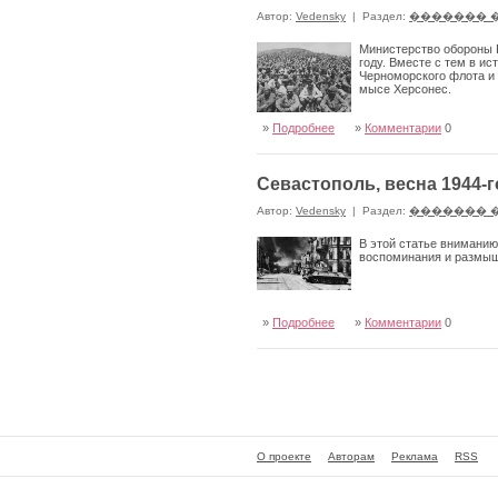
Автор:
Vedensky
|
Раздел:
������� 
Министерство обороны Р
году. Вместе с тем в и
Черноморского флота и 
мысе Херсонес.
»
Подробнее
»
Комментарии
0
Севастополь, весна 1944-г
Автор:
Vedensky
|
Раздел:
������� 
В этой статье вниманию
воспоминания и размыш
»
Подробнее
»
Комментарии
0
О проекте
Авторам
Реклама
RSS