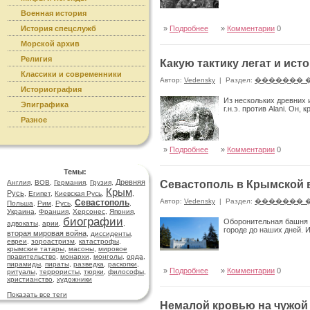
Военная история
История спецслужб
»
Подробнее
»
Комментарии
0
Морской архив
Религия
Какую тактику легат и ист
Классики и современники
Автор:
Vedensky
|
Раздел:
������� 
Историография
Из нескольких древних 
Эпиграфика
г.н.э. против Alani. Он,
Разное
»
Подробнее
»
Комментарии
0
Темы:
Древняя
Англия
,
ВОВ
,
Германия
,
Грузия
,
Севастополь в Крымской 
Крым
Русь
,
Египет
,
Киевская Русь
,
,
Автор:
Vedensky
|
Раздел:
������� 
Севастополь
Польша
,
Рим
,
Русь
,
,
Украина
,
Франция
,
Херсонес
,
Япония
,
биографии
Оборонительная башня 
адвокаты
,
арии
,
,
городе до наших дней. 
вторая мировая война
,
диссиденты
,
евреи
,
зороастризм
,
катастрофы
,
крымские татары
,
масоны
,
мировое
правительство
,
монархи
,
монголы
,
орда
,
пирамиды
,
пираты
,
разведка
,
раскопки
,
»
Подробнее
»
Комментарии
0
ритуалы
,
террористы
,
тюрки
,
философы
,
христианство
,
художники
Показать все теги
Немалой кровью на чужой