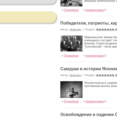
внешнее политическое
»
Подробнее
»
Комментарии
0
Победители, патриоты, к
Автор:
Vedensky
|
Раздел:
������� 
Маршальское звание бы
командного состава" с
Блюхер, Семен Буденный
Тухачевский – были аре
»
Подробнее
»
Комментарии
0
Самураи в истории Япони
Автор:
Vedensky
|
Раздел:
������� 
Япония вошла в совреме
протяжении многих веко
»
Подробнее
»
Комментарии
0
Освобождение и падение 