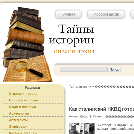
Главная
Морской архив
Тайны истории
»
������� �����
Разделы:
Страны и народы
Спорная история
Люди в истории
Как сталинский НКВД гото
Археология
Автор:
Malkin
|
Раздел:
������� ��
Артефакты
В четверг 13 марта 194
Этнография
журнал посещений вожд
Мифы и легенды