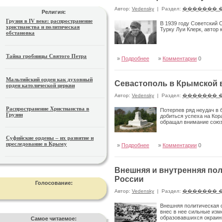
Автор:
Vedensky
|
Раздел:
������� 
Религия:
Грузия в IV веке: распространение
В 1939 году Советский 
христианства и политическая
Турку Луи Клерк, автор 
обстановка
Тайна гробницы Святого Петра
»
Подробнее
»
Комментарии
0
Мальтийский орден как духовный
Севастополь в Крымской в
орден католической церкви
Автор:
Vedensky
|
Раздел:
������� 
Распространение Христианства в
Потерпев ряд неудач в 
Грузии
добиться успеха на Кор
обращал внимание союз
Суфийские ордены – их развитие и
преследование в Крыму
»
Подробнее
»
Комментарии
0
Внешняя и внутренняя пол
России
Голосование:
Автор:
Vedensky
|
Раздел:
������� 
Внешняя политическая о
внес в нее сильные изм
образовавшихся окраинн
Самое читаемое: