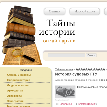
Главная
Морской архив
Тайны истории
»
������� �����
Разделы:
История судовых ГТУ
Страны и народы
Спорная история
Автор:
Удоденко Николай
|
Раздел:
���
Люди в истории
Первые судовые газотур
Археология
Артефакты
Этнография
»
Подробнее
»
Комментарии
0
Мифы и легенды