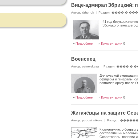
Вице-адмирал Збрицкий: п
Автор:
rizhonok
|
Раздел:
���� � ��
41 год безукоризненн
Збрицкого, внесшего 
»
Подробнее
»
Комментарии
0
Военспец
Автор:
ostrovskaya
|
Раздел:
���� � 
Для русской эмиграции 
офицеры и генералы, с
появился сразу после 
»
Подробнее
»
Комментарии
0
Жигачёвцы на защите Сев
Автор:
podosinnikova
|
Раздел:
������
К сожалению, о боевых 
составлявший маленькие
Севастополь, проявил и