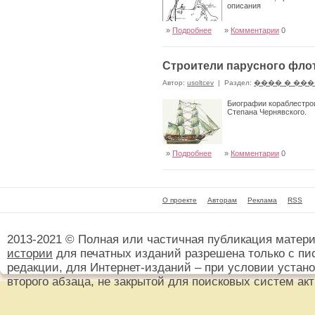
описания
»
Подробнее
»
Комментарии
0
Строители парусного фло
Автор:
usoltcev
|
Раздел:
���� � ��
Биографии кораблестро
Степана Чернявского.
»
Подробнее
»
Комментарии
0
О проекте
Авторам
Реклама
RSS
2013-2021 © Полная или частичная публикация матер
истории
для печатных изданий разрешена только с пи
редакции, для Интернет-изданий – при условии установ
второго абзаца, не закрытой для поисковых систем ак