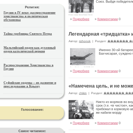
Союз. Выйдя победител
Религия:
Грузия в IV веке: распространение
христианства и политическая
»
Подробнее
»
Комментарии
0
обстановка
Легендарная «тридцатка» 
Тайна гробницы Святого Петра
Автор:
rizhonok
|
Раздел:
������� �
Мальтийский орден как духовный
Именно 30-ой батарее
орден католической церкви
Бахчисарая, суждено 
Распространение Христианства в
Грузии
»
Подробнее
»
Комментарии
0
Суфийские ордены – их развитие и
«Намечена цель, и не мож
преследование в Крыму
Автор:
chikin
|
Раздел:
������� ��
Никто из моряков во в
срок (т.е. «в чистое», 
прибежал в кормовую ав
Голосование:
же набили морду
»
Подробнее
»
Комментарии
0
Самое читаемое: