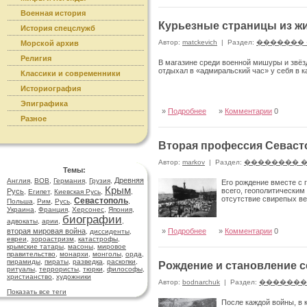
Военная история
Курьезные страницы из ж
История спецслужб
Автор:
matckevich
|
Раздел:
�������
Морской архив
Религия
В магазине среди военной мишуры и звёзд
отдыхал в «адмиральский час» у себя в к
Классики и современники
Историография
Эпиграфика
»
Подробнее
»
Комментарии
0
Разное
Вторая профессия Севаст
Автор:
markov
|
Раздел:
�������� 
Темы:
Древняя
Англия
,
ВОВ
,
Германия
,
Грузия
,
Его рождение вместе с 
Крым
всего, геополитическим
Русь
,
Египет
,
Киевская Русь
,
,
отсутствие свирепых в
Севастополь
Польша
,
Рим
,
Русь
,
,
Украина
,
Франция
,
Херсонес
,
Япония
,
биографии
адвокаты
,
арии
,
,
вторая мировая война
»
Подробнее
»
Комментарии
0
,
диссиденты
,
евреи
,
зороастризм
,
катастрофы
,
крымские татары
,
масоны
,
мировое
правительство
,
монархи
,
монголы
,
орда
,
пирамиды
,
пираты
,
разведка
,
раскопки
,
Рождение и становление 
ритуалы
,
террористы
,
тюрки
,
философы
,
христианство
,
художники
Автор:
bodnarchuk
|
Раздел:
�������
Показать все теги
После каждой войны, в 