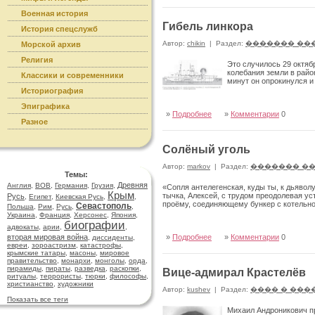
Военная история
Гибель линкора
История спецслужб
Автор:
chikin
|
Раздел:
������� ��
Морской архив
Религия
Это случилось 29 октяб
колебания земли в райо
Классики и современники
минут он опрокинулся и
Историография
Эпиграфика
»
Подробнее
»
Комментарии
0
Разное
Солёный уголь
Автор:
markov
|
Раздел:
������� �
Темы:
Древняя
Англия
,
ВОВ
,
Германия
,
Грузия
,
«Сопля антелегенская, куды ты, к дьявол
Крым
тычка, Алексей, с трудом преодолевая ус
Русь
,
Египет
,
Киевская Русь
,
,
проёму, соединяющему бункер с котельн
Севастополь
Польша
,
Рим
,
Русь
,
,
Украина
,
Франция
,
Херсонес
,
Япония
,
биографии
адвокаты
,
арии
,
,
вторая мировая война
»
Подробнее
»
Комментарии
0
,
диссиденты
,
евреи
,
зороастризм
,
катастрофы
,
крымские татары
,
масоны
,
мировое
правительство
,
монархи
,
монголы
,
орда
,
пирамиды
,
пираты
,
разведка
,
раскопки
,
Вице-адмирал Крастелёв
ритуалы
,
террористы
,
тюрки
,
философы
,
христианство
,
художники
Автор:
kushev
|
Раздел:
���� � ���
Показать все теги
Михаил Андроникович пр