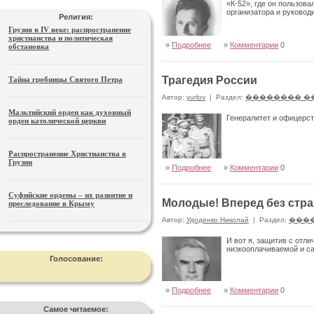
«К-52», где он пользов
организатора и руковод
Религия:
Грузия в IV веке: распространение
христианства и политическая
»
Подробнее
»
Комментарии
0
обстановка
Трагедия России
Тайна гробницы Святого Петра
Автор:
yurlov
|
Раздел:
�������� �
Мальтийский орден как духовный
Генералитет и офицерс
орден католической церкви
Распространение Христианства в
Грузии
»
Подробнее
»
Комментарии
0
Суфийские ордены – их развитие и
Молодые! Вперед без стра
преследование в Крыму
Автор:
Удоденко Николай
|
Раздел:
���
И вот я, защитив с отл
низкооплачиваемой и с
Голосование:
»
Подробнее
»
Комментарии
0
Самое читаемое: