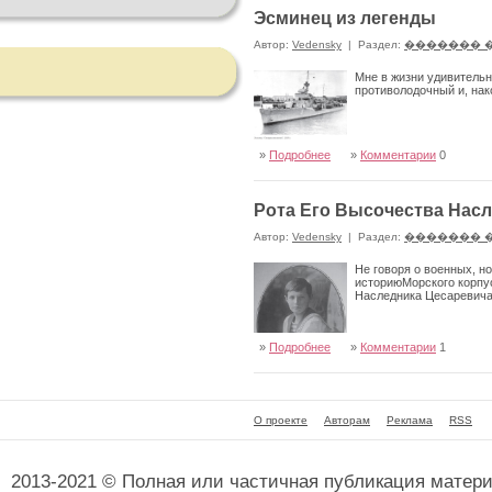
Эсминец из легенды
Автор:
Vedensky
|
Раздел:
������� 
Мне в жизни удивительн
противолодочный и, нак
»
Подробнее
»
Комментарии
0
Рота Его Высочества Насл
Автор:
Vedensky
|
Раздел:
������� 
Не говоря о военных, но
историюМорского корпу
Наследника Цесаревича
»
Подробнее
»
Комментарии
1
О проекте
Авторам
Реклама
RSS
2013-2021 © Полная или частичная публикация матер