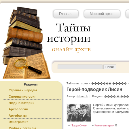
Главная
Морской архив
Тайны истории
»
������� �����
Разделы:
Герой-подводник Лисин
Страны и народы
Спорная история
Автор:
rizhonok
|
Раздел:
���� � ��
Люди в истории
Сергей Лисин добровол
Отечественную войну, к
Археология
транспортов и заслужив
Артефакты
Этнография
»
Подробнее
»
Комментарии
0
Мифы и легенды