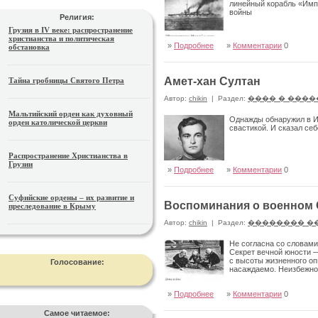
линейный корабль «Имп
войны
Религия:
Грузия в IV веке: распространение
христианства и политическая
»
Подробнее
»
Комментарии
0
обстановка
Амет-хан Султан
Тайна гробницы Святого Петра
Автор:
chikin
|
Раздел:
���� � ����
Мальтийский орден как духовный
Однажды обнаружил в Ин
орден католической церкви
свастикой. И сказал себ
Распространение Христианства в
Грузии
»
Подробнее
»
Комментарии
0
Суфийские ордены – их развитие и
Воспоминания о военном С
преследование в Крыму
Автор:
chikin
|
Раздел:
�������� �
Не согласна со словами
Секрет вечной юности 
с высоты жизненного оп
Голосование:
насаждаемо. Неизбежно
»
Подробнее
»
Комментарии
0
Самое читаемое: