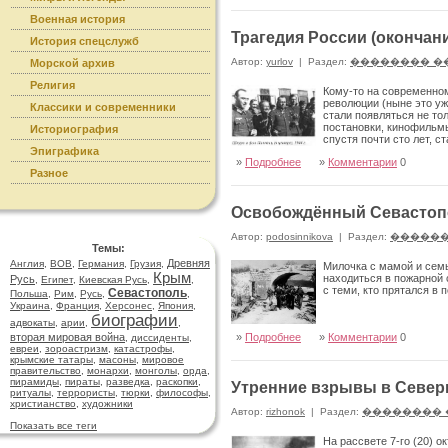
Военная история
Трагедия России (окончан
История спецслужб
Автор:
yurlov
|
Раздел:
�������� �
Морской архив
Религия
Кому-то на современном
революции (ныне это уж
Классики и современники
стали появляться не то
постановки, кинофильмы
Историография
спустя почти сто лет, 
Эпиграфика
»
Подробнее
»
Комментарии
0
Разное
Освобождённый Севастоп
Автор:
podosinnikova
|
Раздел:
������
Темы:
Древняя
Англия
,
ВОВ
,
Германия
,
Грузия
,
Милочка с мамой и семь
Крым
находиться в пожарной 
Русь
,
Египет
,
Киевская Русь
,
,
с теми, кто прятался в
Севастополь
Польша
,
Рим
,
Русь
,
,
Украина
,
Франция
,
Херсонес
,
Япония
,
биографии
адвокаты
,
арии
,
,
вторая мировая война
»
Подробнее
»
Комментарии
0
,
диссиденты
,
евреи
,
зороастризм
,
катастрофы
,
крымские татары
,
масоны
,
мировое
правительство
,
монархи
,
монголы
,
орда
,
пирамиды
,
пираты
,
разведка
,
раскопки
,
Утренние взрывы в Север
ритуалы
,
террористы
,
тюрки
,
философы
,
христианство
,
художники
Автор:
rizhonok
|
Раздел:
�������� 
Показать все теги
На рассвете 7-го (20) 