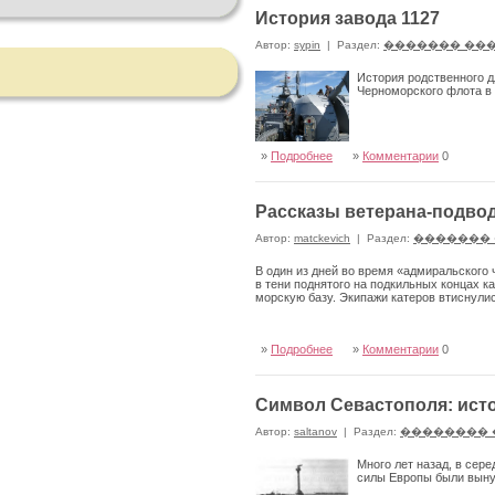
История завода 1127
Автор:
sypin
|
Раздел:
������� ��
История родственного д
Черноморского флота в
»
Подробнее
»
Комментарии
0
Рассказы ветерана-подво
Автор:
matckevich
|
Раздел:
�������
В один из дней во время «адмиральского
в тени поднятого на подкильных кон­цах к
морскую базу. Экипажи катеров втиснули
»
Подробнее
»
Комментарии
0
Символ Севастополя: ист
Автор:
saltanov
|
Раздел:
�������� 
Много лет назад, в сер
силы Европы были выну