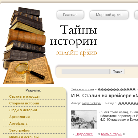
Главная
Морской архив
Тайны истории
»
������� �����
Разделы:
И.В. Сталин на крейсере «М
Страны и народы
Спорная история
Автор:
oktyabrckaya
|
Раздел:
������
Люди в истории
65 лет тому назад, 19 а
«Молотов» переход из 
Археология
И.С. Юмашевым и Кома
Артефакты
Этнография
»
Подробнее
»
Комментарии
0
Мифы и легенды