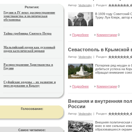
Автор:
Vedensky
|
Раздел:
������� 
Религия:
Грузия в IV веке: распространение
В 1939 году Советский 
христианства и политическая
Турку Луи Клерк, автор 
обстановка
Тайна гробницы Святого Петра
»
Подробнее
»
Комментарии
0
Мальтийский орден как духовный
Севастополь в Крымской в
орден католической церкви
Автор:
Vedensky
|
Раздел:
������� 
Распространение Христианства в
Потерпев ряд неудач в 
Грузии
добиться успеха на Кор
обращал внимание союз
Суфийские ордены – их развитие и
преследование в Крыму
»
Подробнее
»
Комментарии
0
Внешняя и внутренняя пол
России
Голосование:
Автор:
Vedensky
|
Раздел:
������� 
Внешняя политическая о
внес в нее сильные изм
образовавшихся окраинн
Самое читаемое: