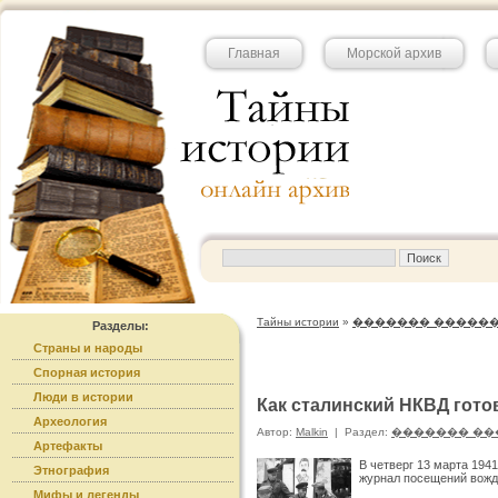
Главная
Морской архив
Тайны истории
»
������� �����
Разделы:
Страны и народы
Спорная история
Люди в истории
Как сталинский НКВД гото
Археология
Автор:
Malkin
|
Раздел:
������� ��
Артефакты
В четверг 13 марта 194
Этнография
журнал посещений вожд
Мифы и легенды