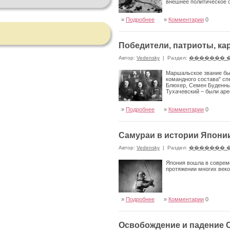
внешнее политическое
»
Подробнее
»
Комментарии
0
Победители, патриоты, к
Автор:
Vedensky
|
Раздел:
������� 
Маршальское звание бы
командного состава" с
Блюхер, Семен Буденный
Тухачевский – были аре
»
Подробнее
»
Комментарии
0
Самураи в истории Япони
Автор:
Vedensky
|
Раздел:
������� 
Япония вошла в совреме
протяжении многих веко
»
Подробнее
»
Комментарии
0
Освобождение и падение 