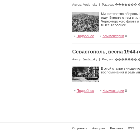
Автор:
Vedensky
|
Раздел:
������� 
Министерство обороны Р
году. Вместе с тем в и
Черноморского флота и 
мысе Херсонес.
»
Подробнее
»
Комментарии
0
Севастополь, весна 1944-г
Автор:
Vedensky
|
Раздел:
������� 
В этой статье вниманию
воспоминания и размыш
»
Подробнее
»
Комментарии
0
О проекте
Авторам
Реклама
RSS