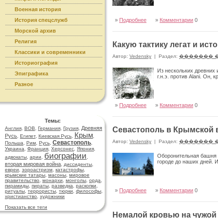
Военная история
История спецслужб
»
Подробнее
»
Комментарии
0
Морской архив
Религия
Какую тактику легат и ист
Классики и современники
Автор:
Vedensky
|
Раздел:
������� 
Историография
Из нескольких древних 
Эпиграфика
г.н.э. против Alani. Он,
Разное
»
Подробнее
»
Комментарии
0
Темы:
Древняя
Англия
,
ВОВ
,
Германия
,
Грузия
,
Севастополь в Крымской 
Крым
Русь
,
Египет
,
Киевская Русь
,
,
Автор:
Vedensky
|
Раздел:
������� 
Севастополь
Польша
,
Рим
,
Русь
,
,
Украина
,
Франция
,
Херсонес
,
Япония
,
биографии
Оборонительная башня 
адвокаты
,
арии
,
,
городе до наших дней. 
вторая мировая война
,
диссиденты
,
евреи
,
зороастризм
,
катастрофы
,
крымские татары
,
масоны
,
мировое
правительство
,
монархи
,
монголы
,
орда
,
пирамиды
,
пираты
,
разведка
,
раскопки
,
»
Подробнее
»
Комментарии
0
ритуалы
,
террористы
,
тюрки
,
философы
,
христианство
,
художники
Показать все теги
Немалой кровью на чужой