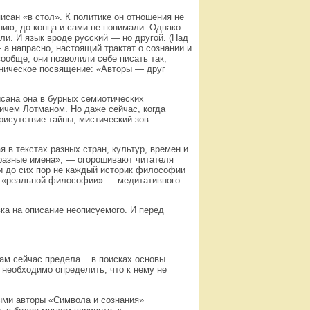
исан «в стол». К политике он отношения не
нию, до конца и сами не понимали. Однако
ли. И язык вроде русский — но другой. (Над
 а напрасно, настоящий трактат о сознании и
ообще, они позволили себе писать так,
оническое посвящение: «Авторы — друг
исана она в бурных семиотических
ичем Лотманом. Но даже сейчас, когда
исутствие тайны, мистический зов
в текстах разных стран, культур, времен и
 разные имена», — огорошивают читателя
 и до сих пор не каждый историк философии
ие «реальной философии» — медитативного
ка на описание неописуемого. И перед
ам сейчас предела... в поисках основы
 необходимо определить, что к нему не
ыми авторы «Символа и сознания»