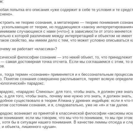
м;
юбая попытка его описания «уже содержит в себе те условия и те средс
снено».
строить не теорию сознания, а метатеорию — теорию понимания сознан
, ускользающие от теории, но поддающиеся «закону интерпретирования»
инимаем случающееся с нами («что»); в зависимости от этого меняется 
ельно к которой различение между интерпретацией и объектом не имеет 
 такое свойство, мы имеем дело с тем, что может условно описываться к
очему не работает «классика»?
сической философии сознание — это некий объект, то, что принадлежит 
 — самая достоверная точка отсчета. Если мы соглашаемся с этим, то
ов.
х, тогда термин «сознание» применяется и к бессознательным процесса
о. Понятие сознания совершенно расплывается, теряет всякую определен
ологический» парадокс.
арадокс, «парадокс Спинозы»: для того, чтобы знать, я должен уже знать
ь; а для того, чтобы знать, почему мне нужно это знать, я должен знать,
одобное существовало в теории Атмана у древних индийцев: если я что-т
 этом состоянии сознания, и я, следовательно, уже не «я» и так далее.
арадокс возникает из принятой в классической философии «аксиомы ис
и понимания: если мы говорим, что мы что-то понимаем, то мы при этом 
, хотя бы в ситуации нашего понимания. В качестве леммы отсюда и сле
, и объекта, лишенного «души».