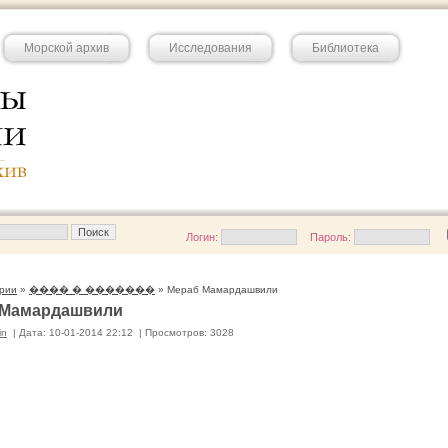
Морской архив
Исследования
Библиотека
Логин:
Пароль:
рии
»
���� � �������
» Мераб Мамардашвили
 Мамардашвили
in
|
Дата: 10-01-2014 22:12
|
Просмотров: 3028