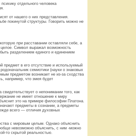
ь психику отдельного человека
я.
исят от нашего о них представления.
дьбе покинутой структуры. Говорить можно не
которую при расставании оставляли себе, а
и целое. Символ выражал возможность
— быть разделением единого и единением
й предмет в его отсутствие и используемый
родоначальник семиотики (науки о знаковых
аемым предметом возникает не из-за сходства
сь, например, что змея будет
 свидетельствует о непонимании того, как
держание не имеет отношение к миру
бъяснит это на примере философии Платона.
означают предметы в сознании, а предметы
режде всего — отличия духовных
ества с мировым целым. Однако объяснить
ообще невозможно объяснить, с ним -можно
кой-то скрытой реальностью.