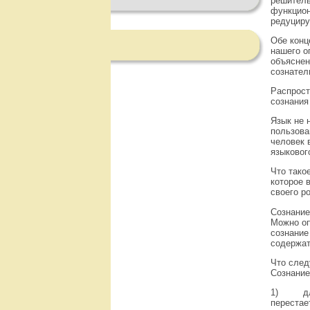
решитель
функцион
редуциру
Обе конц
нашего о
объяснен
сознател
Распрост
сознания
Язык не 
пользова
человек 
языковог
Что тако
которое 
своего р
Сознание
Можно оп
сознание
содержат
Что след
Сознание
1)
д
перестае