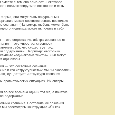
 вместе с тем она сама есть некоторое
кое необъективируемое состояние и есть
 форма, они могут быть приурочены к
держанию может соответствовать несколько
ие сознания. (Например, любовь может быть
 одного индивида может включать в себя
я — это содержание, абстрагированное от
знания — это «пространственное»
тавляем себе, что существует ряд
ии содержания». Например: несколько
какие-то «одинаковые тексты». Они могут
ия одинаковы.
ия — это состояние сознания,
ия и его «структурность»: мы бы оказались
факт, существует и структура сознания.
ых прагматических ситуациях. Их авторы
я во все времена один и тот же, а понятие
вое содержание.
тоянию сознания. Состояние же сознания
ли мы рассмотрим конструкцию «Я» как