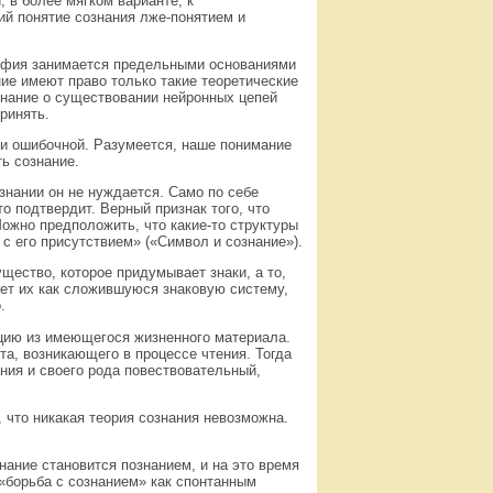
 в более мягком варианте, к
й понятие сознания лже-понятием и
софия занимается предельными основаниями
ие имеют право только такие теоретические
знание о существовании нейронных цепей
ринять.
и ошибочной. Разумеется, наше понимание
ть сознание.
знании он не нуждается. Само по себе
о подтвердит. Верный признак того, что
ожно предположить, что какие-то структуры
с его присутствием» («Символ и сознание»).
щество, которое придумывает знаки, а то,
ует их как сложившуюся знаковую систему,
.
ацию из имеющегося жизненного материала.
та, возникающего в процессе чтения. Тогда
ния и своего рода повествовательный,
 что никакая теория сознания невозможна.
знание становится познанием, и на это время
 «борьба с сознанием» как спонтанным