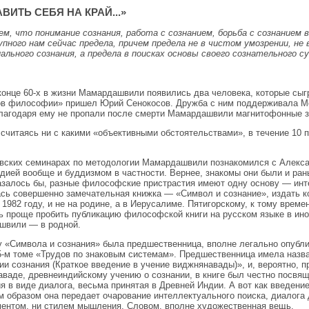
ВИТЬ СЕБЯ НА КРАЙ...»
м, что понимание сознания, работа с сознанием, борьба с сознанием 
пного нам сейчас предела, причем предела не в чистом умозрении, не 
ального сознания, а предела в поисках основы своего сознательного 
 конце 60-х в жизни Мамардашвили появились два человека, которые сыг
в философии» пришел Юрий Сенокосов. Дружба с ним поддерживала М
лагодаря ему не пропали после смерти Мамардашвили магнитофонные з
е считаясь ни с какими «объективными обстоятельствами», в течение 10
вских семинарах по методологии Мамардашвили познакомился с Алекса
дией вообще и буддизмом в частности. Вернее, знакомы они были и рань
казалось бы, разные философские пристрастия имеют одну основу — инт
сь совершенно замечательная книжка — «Символ и сознание», издать ко
в 1982 году, и не на родине, а в Иерусалиме. Пятигорскому, к тому вре
ь проще пробить публикацию философской книги на русском языке в ин
швили — в родной.
у «Символа и сознания» была предшественница, вполне легально опубли
 5-м томе «Трудов по знаковым системам». Предшественница имела назв
ии сознания (Краткое введение в учение виджнянавады)», и, вероятно,
ваде, древнеиндийскому учению о сознании, в книге был честно посвя
я в виде диалога, весьма принятая в Древней Индии. А вот как введени
 образом она передает очарование интеллектуального поиска, диалога
ентом, ни стилем мышления. Словом, вполне художественная вещь.