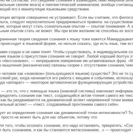
но не согласны: это сведение сознания к взаимодействию нейронов (или,
альным связям мозга) и лингвистический номинализм, вообще считающи
ющий его к манипуляции языковыми средствами.
епции авторов совершенно не устраивают. Если мы считаем, что фило
пыта, следует неукоснительно придерживаться правила: на существован
ия, которые могут стать сознательным опытом — опытом понимания. А 
ьным опытом стать не может. Мы при всем желании не способны их восп
раненная теория сведения сознания к языку тоже кажется Мамардашвил
 происходит в языковой форме, но нельзя сказать; где есть язык, там ес
нами создан и не нами понят. Чтобы существовать, в индивидуальном со
ние языком о присутствии сознания не говорит. Любой хороший болтун эт
в «бессознанке», — непрерывное извержение им штампованных фраз. «М
о мышления (механические) связаны скорее с отсутствием сознания,'чем 
е человек как «знаковое» (пользующееся языком) существо? Это не то су
всякий раз, когда начинается его работа с вещами и событиями, использ
ода «аппарат» — некоторое автоматически функционирующее устройство
 — это то, что с помощью языка (знаковой системы) извлекает информ
ределить сознание как текст, создающийся актом чтения самого же текс
 как бы раздваивается на динамический аспект напряженной точки внима
ельный аспект — «текст, создаваемый прочтением самого себя».
ует из определения сознания как динамической точки интенсивности? То,
 просто не может быть для нас объектом, потому что:
ля того, чтобы осознать сознание, его надо остановить, прекратить: «Со
т быть сознанием, и как бы становится метасознанием...» — происходит