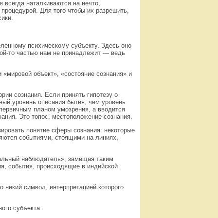
я всегда наталкиваются на нечто,
процедурой. Для того чтобы их разрешить,
сики.
еленному психическому субъекту. Здесь оно
акой-то частью нам не принадлежит — ведь
 «мировой объект», «состояние сознания» и
рии сознания. Если принять гипотезу о
ный уровень описания бытия, чем уровень
 первичным планом умозрения, а вводится
ания. Это топос, местоположение сознания.
зировать понятие сферы сознания: некоторые
ляются событиями, стоящими на линиях,
сальный наблюдатель», замещая таким
ия, события, происходящие в индийской
о некий символ, интерпретацией которого
ого субъекта.