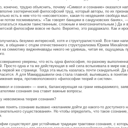
о, конечно, трудно объяснить, почему «Символ и сознание» оказался нап
вполне эзотерический философский труд, который авторы, по их призна
ельно есть в нем что-то «несоветское», какая-то нездешняя свобода мыс
ни потом посмеивались: «Так говорят банщики в сандуновских банях», —
злагаться языком таинственным, сложным и многозначительным.) Да и в
ветской философии вовсе не было. Вероятно, это раздражало. Как и ир
получилась безумно интересной, хотя и структуралистской. Все-таки нап
ях, в общении с отцом отечественного структурализма Юрием Михайлов
 на семиотику виджнянавады никого не удивишь, читая ее, ощущаешь пр
го.
совершенно уверены, что есть одна философия, по-разному выполненная 
й. Просто одна и та же действующая в ней сила вспыхивала в мире как
а первой же странице. Тогда эта мысль казалась почти скандальной. Да
гласится. А для Мамардашвили она стала главной, вылившись в понят
тижения мира, противоположного «философии теорий и систем».
имвол и сознание» — книга, балансирующая на грани невыразимого, заяв
ателями сознания она ставит важные вопросы.
му невозможна теория сознания?
ие понять сознание вызвано «желанием дойти до какого-то доступного н
ознательного существования». Но чтобы определить, что такое сознание,
я.
фии существуют две устойчивые традиции трактовки сознания, с котор