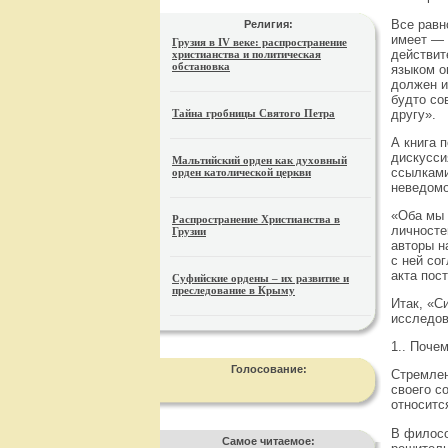
Все равн
Религия:
имеет — 
Грузия в IV веке: распространение
действит
христианства и политическая
обстановка
языком о
должен и
будто со
другу».
Тайна гробницы Святого Петра
А книга 
дискусси
Мальтийский орден как духовный
ссылками
орден католической церкви
неведомо
«Оба мы 
Распространение Христианства в
личносте
Грузии
авторы н
с ней со
акта пос
Суфийские ордены – их развитие и
преследование в Крыму
Итак, «С
исследов
1.. Поче
Голосование:
Стремлен
своего с
относитс
В филосо
Самое читаемое: