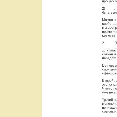
процессо
2)
л
быть выя
Можно по
свойства
мы воспр
применит
где есть
2.
П
Для клас
сознания
парадокс
Во-первы
спонтанн
«феномен
Второй п
это узнат
Что-то п
уже не в
Третий п
монополи
понимает
сознания