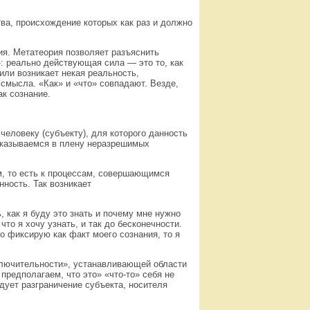
тва, происхождение которых как раз и должно
ия. Метатеория позволяет разъяснить
: реально действующая сила — это то, как
или возникает некая реальность,
смысла. «Как» и «что» совпадают. Везде,
ак сознание.
человеку (субъекту), для которого данность
 оказываемся в плену неразрешимых
м, то есть к процессам, совершающимся
ность. Так возникает
, как я буду это знать и почему мне нужно
 что я хочу узнать, и так до бесконечности.
о фиксирую как факт моего сознания, то я
ключительности», устанавливающей области
предполагаем, что это» «что-то» себя не
дует разграничение субъекта, носителя