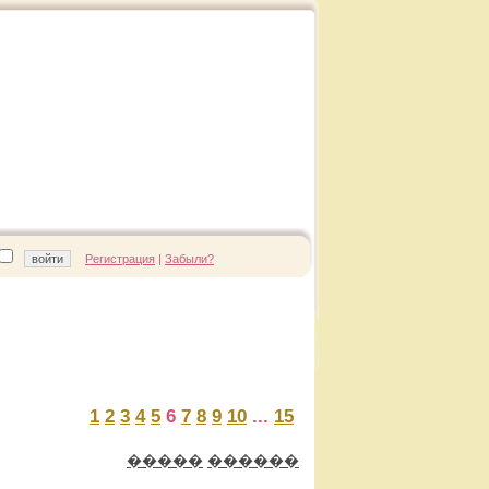
Регистрация
|
Забыли?
1
2
3
4
5
6
7
8
9
10
...
15
�����
������