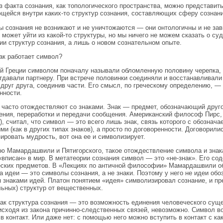
з факта сознания, как топологического пространства, можно представит
щейся внутри каких-то структур сознания, составляющих сферу сознани
ы сознания не возникают и не уничтожаются — они онтологичны и не зав
 может уйти из какой-то структуры, но мы ничего не можем сказать о су
ии структур сознания, а лишь о новом сознательном опыте.
ак работает символ?
й Греции символом поначалу называли обломленную половину черепка, 
тдавали партнеру. При встрече половинки соединяли и восстанавливал
 друг друга, соединив части. Его смысл, по греческому определению, 
нности.
часто отождествляют со знаками. Знак — предмет, обозначающий друго
ения, переработки и передачи сообщения. Американский философ Пирс, 
), считал, что символ — это всего лишь знак, связь которого с обознач
ми (как в других типах знаков), а просто по договоренности. Договорили
ировать мудрость, вот она ее и символизирует.
ю Мамардашвили и Пятигорского, такое отождествление символа и знака
«вписан» в мир. В метатеории сознания символ — это «не-знак». Его со
ских предметов. В «Лекциях по античной философии» Мамардашвили о
а идеи — это символы сознания, а не знаки. Поэтому у него не идеи об
 знаками идей. Платон понятием «идея» символизировал сознание, и п
льных) структур от вещественных.
ак структура сознания — это возможность единения человеческого сущ
исходя из закона причинно-следственных связей, невозможно. Символ в
 в контакт. Или даже нет: с помощью него можно вступить в контакт с ка