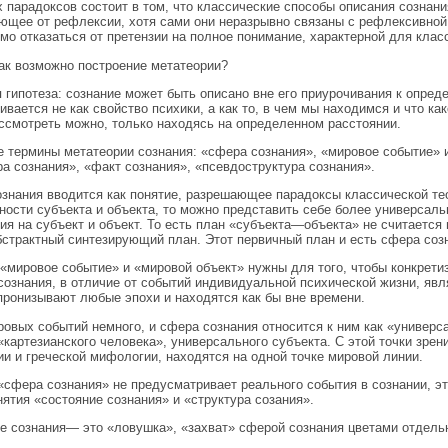
х парадоксов состоит в том, что классические способы описания сознани
ющее от рефлексии, хотя сами они неразрывно связаны с рефлексивной 
мо отказаться от претензии на полное понимание, характерной для клас
ак возможно построение метатеории?
 гипотеза: сознание может быть описано вне его приурочивания к опред
ивается не как свойство психики, а как то, в чем мы находимся и что к
ассмотреть можно, только находясь на определенном расстоянии.
 термины метатеории сознания: «сфера сознания», «мировое событие» и
ра сознания», «факт сознания», «псевдоструктура сознания».
знания вводится как понятие, разрешающее парадоксы классической тео
ности субъекта и объекта, то можно представить себе более универсаль
ия на субъект и объект. То есть план «субъекта—объекта» не считается
бстрактный синтезирующий план. Этот первичный план и есть сфера созн
«мировое событие» и «мировой объект» нужны для того, чтобы конкрети
сознания, в отличие от событий индивидуальной психической жизни, яв
пронизывают любые эпохи и находятся как бы вне времени.
ровых событий немного, и сфера сознания относится к ним как «универ
«картезианского человека», универсального субъекта. С этой точки зрен
и и греческой мифологии, находятся на одной точке мировой линии.
«сфера сознания» не предусматривает реального события в сознании, эт
нятия «состояние сознания» и «структура созания».
е сознания— это «ловушка», «захват» сферой сознания цветами отдельн