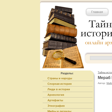
Главная
Тайны исто
Разделы:
Мераб
Страны и народы
Автор:
Malk
Спорная история
Люди в истории
Археология
Артефакты
Этнография
Мифы и легенды