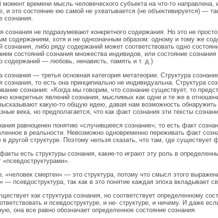
 момент времени мысль человеческого субъекта на что-то направлена, и
е, и это состояние ею самой не ухватывается (не объективируется) — та
е сознания.
я сознания не подразумевают конкретного содержания. Но это не просто
ым содержаниям, хотя и не однозначным образом: одному и тому же со
й сознания, либо ряду содержаний может соответствовать одно состоян
ием состояний сознания множества индивидов, или состояние сознания
о содержаний — любовь, ненависть, память и т. д.)
а сознания — третья основная категория метатеории. Структура сознани
я сознания, то есть она принципиально не индивидуальна. Структура со
вание сознания: «Когда мы говорим, что сознание существует, то предс
но конкретных явлений сознания, мыслимых как одни и те же в отношен
высказывают какую-то общую идею, давая нам возможность обнаружить 
азные века, но предполагается, что как факт сознания эти тексты сознан
нания равноценен понятию «случившееся сознание»; то есть факт сознан
ленное в реальности. Невозможно одновременно переживать факт сознан
е в другой структуре. Поэтому нельзя сказать, что там, где существует 
 факты есть структуры сознания, какие-то играют эту роль в определенн
 «псевдоструктурами».
, «человек смертен» — это структура, потому что смысл этого выражени
» — псевдоструктура, так как в это понятие каждая эпоха вкладывает с
уществует как структура сознания, но соответствует определенному сос
ответствовать и псевдоструктуре, и не- структуре, и ничему. И даже ес
ую, она все равно обозначает определенное состояние сознания.