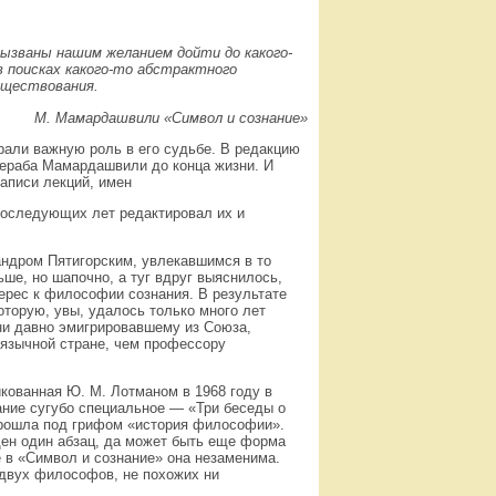
вызваны нашим желанием дойти до какого-
в поисках какого-то абстрактного
существования.
М. Мамардашвили «Символ и сознание»
рали важную роль в его судьбе. В редакцию
ераба Мамардашвили до конца жизни. И
аписи лекций, имен
 последующих лет редактировал их и
ндром Пятигорским, увлекавшимся в то
ше, но шапочно, а туг вдруг выяснилось,
ерес к философии сознания. В результате
торую, увы, удалось только много лет
мени давно эмигрировавшему из Союза,
оязычной стране, чем профессору
кованная Ю. М. Лотманом в 1968 году в
ание сугубо специальное — «Три беседы о
 прошла под грифом «история философии».
щен один абзац, да может быть еще форма
е в «Символ и сознание» она незаменима.
 двух философов, не похожих ни