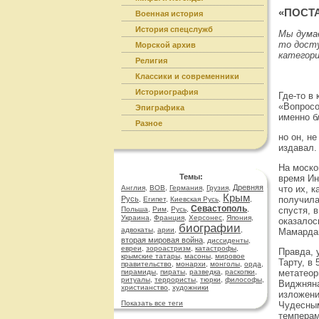
«ПОСТА
Военная история
История спецслужб
Мы думае
то досту
Морской архив
категори
Религия
Классики и современники
Историография
Где-то в
«Вопросо
Эпиграфика
именно б
Разное
но он, н
издавал.
На моско
Темы:
время Ин
Древняя
Англия
,
ВОВ
,
Германия
,
Грузия
,
что их, 
Крым
Русь
получила
,
Египет
,
Киевская Русь
,
,
Севастополь
Польша
,
Рим
,
Русь
,
,
спустя, 
Украина
,
Франция
,
Херсонес
,
Япония
,
оказалос
биографии
адвокаты
,
арии
,
,
Мамарда
вторая мировая война
,
диссиденты
,
евреи
,
зороастризм
,
катастрофы
,
Правда, 
крымские татары
,
масоны
,
мировое
Тарту, в
правительство
,
монархи
,
монголы
,
орда
,
пирамиды
,
пираты
,
разведка
,
раскопки
,
метатеор
ритуалы
,
террористы
,
тюрки
,
философы
,
Виджняна
христианство
,
художники
изложени
Показать все теги
Чудесным
темперам