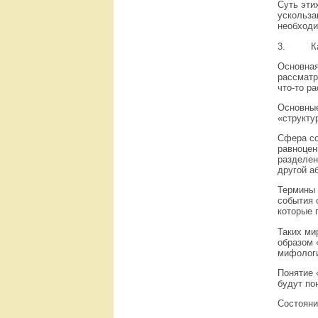
Суть эти
ускольза
необходи
3.
К
Основная
рассматр
что-то р
Основные
«структу
Сфера со
равноцен
разделен
другой а
Термины 
события 
которые 
Таких ми
образом 
мифологи
Понятие 
будут по
Состояни