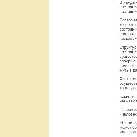
В каждый
состояни
состояни
Состояни
конкретн
состояни
содержан
нескольк
Структур
состояни
существо
совершен
человек 
жить в р
Факт соз
осуществ
тогда уж
Какие-то
называют
Например
«человек
«Я» не с
может со
иллюзорн