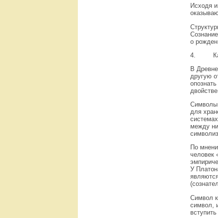
Исходя и
оказываю
Структур
Сознание
о рожден
4.
К
В Древне
другую о
опознать
двойстве
Символы 
для хран
системах
между ни
символиз
По мнени
человек 
эмпириче
У Платон
являются
(сознате
Символ к
символ, 
вступить