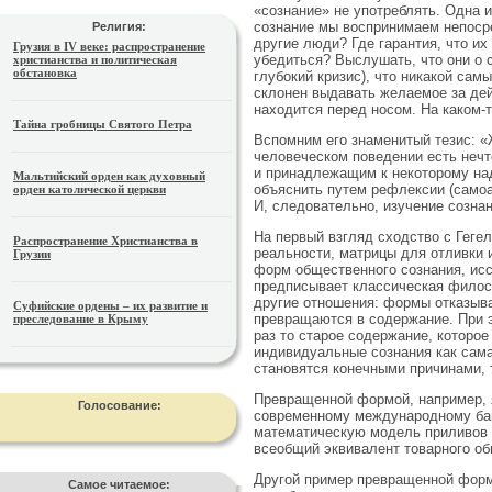
«сознание» не употреблять. Одна 
сознание мы воспринимаем непосре
Религия:
другие люди? Где гарантия, что и
Грузия в IV веке: распространение
убедиться? Выслушать, что они о с
христианства и политическая
обстановка
глубокий кризис), что никакой сам
склонен выдавать желаемое за дей
находится перед носом. На каком-
Тайна гробницы Святого Петра
Вспомним его знаменитый тезис: «
человеческом поведении есть неч
и принадлежащим к некоторому над
Мальтийский орден как духовный
объяснить путем рефлексии (самоа
орден католической церкви
И, следовательно, изучение созна
На первый взгляд сходство с Геге
Распространение Христианства в
реальности, матрицы для отливки 
Грузии
форм общественного сознания, исс
предписывает классическая филос
другие отношения: формы отказыва
Суфийские ордены – их развитие и
превращаются в содержание. При э
преследование в Крыму
раз то старое содержание, которо
индивидуальные сознания как сама
становятся конечными причинами, 
Превращенной формой, например, 
Голосование:
современному международному банк
математическую модель приливов и
всеобщий эквивалент товарного об
Другой пример превращенной форм
Самое читаемое: