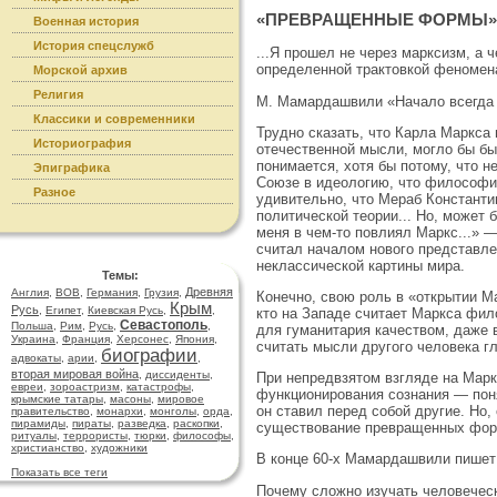
«ПРЕВРАЩЕННЫЕ ФОРМЫ»
Военная история
История спецслужб
...Я прошел не через марксизм, а
определенной трактовкой феномен
Морской архив
Религия
М. Мамардашвили «Начало всегда 
Классики и современники
Трудно сказать, что Карла Маркса
Историография
отечественной мысли, могло бы быт
понимается, хотя бы потому, что 
Эпиграфика
Союзе в идеологию, что философие
Разное
удивительно, что Мераб Константин
политической теории... Но, может 
меня в чем-то повлиял Маркс...» 
считал началом нового представле
неклассической картины мира.
Темы:
Древняя
Англия
,
ВОВ
,
Германия
,
Грузия
,
Конечно, свою роль в «открытии Ма
Крым
Русь
,
Египет
,
Киевская Русь
,
,
кто на Западе считает Маркса фи
Севастополь
Польша
,
Рим
,
Русь
,
,
для гуманитария качеством, даже
Украина
,
Франция
,
Херсонес
,
Япония
,
считать мысли другого человека г
биографии
адвокаты
,
арии
,
,
вторая мировая война
,
диссиденты
,
При непредвзятом взгляде на Марк
евреи
,
зороастризм
,
катастрофы
,
функционирования сознания — пон
крымские татары
,
масоны
,
мировое
он ставил перед собой другие. Но,
правительство
,
монархи
,
монголы
,
орда
,
пирамиды
,
пираты
,
разведка
,
раскопки
,
существование превращенных форм
ритуалы
,
террористы
,
тюрки
,
философы
,
христианство
,
художники
В конце 60-х Мамардашвили пишет 
Показать все теги
Почему сложно изучать человечес