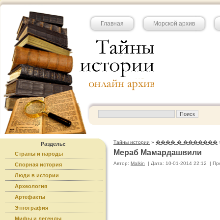
Главная
Морской архив
Тайны истории
»
���� � �������
Разделы:
Мераб Мамардашвили
Страны и народы
Автор:
Malkin
|
Дата: 10-01-2014 22:12
|
Пр
Спорная история
Люди в истории
Археология
Артефакты
Этнография
Мифы и легенды