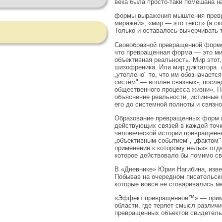
века была просто-таки помешана на
формы выражения мышления превра
миражей», «мир — это текст» (а с
Только и оставалось вычерчивать т
Своеобразной превращенной формой
что превращенная форма — это мис
объективная реальность. Мир этот,
шизофреника. Или мир диктатора. 
„утоплено" то, что им обозначаетс
систем" — вполне связных-, послед
общественного процесса жизни». 
объяснение реальности, истинные 
его до системной полноты и связн
Образование превращенных форм не
действующих связей в каждой точ
человеческой истории превращенны
„объективным событием", „фактом"
применении к которому нельзя отд
которое действовало бы помимо с
В «Дневнике» Юрия Нагибина, изве
Побывав на очередном писательско
которые вовсе не сговаривались м
«Эффект превращенное™» — пример
области, где теряет смысл различ
превращенных объектов свидетельс