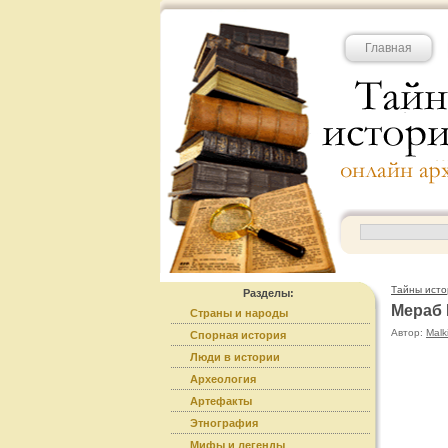
Главная
Тайны исто
Разделы:
Мераб
Страны и народы
Автор:
Malk
Спорная история
Люди в истории
Археология
Артефакты
Этнография
Мифы и легенды