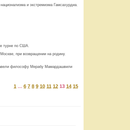
в национализма и экстремизма Гамсахурдиа.
е турне по США.
 Москве, при возвращении на родину.
уставели философу Мерабу Мамардашвили
1
...
6
7
8
9
10
11
12
13
14
15