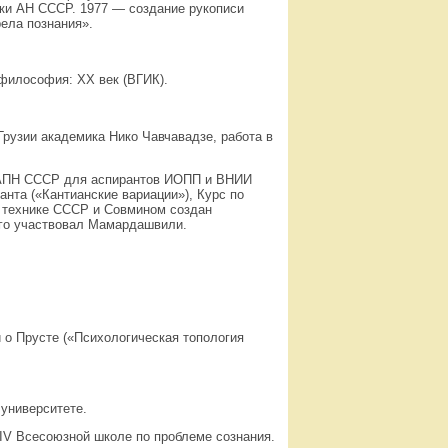
ники АН СССР. 1977 — создание рукописи
ела познания».
 философия:
XX
век (ВГИК).
рузии академика Нико Чавчавадзе, работа в
и АПН СССР для аспирантов ИОПП и ВНИИ
нта («Кантианские вариации»), Курс по
и технике СССР и Совмином создан
ого участвовал Мамардашвили.
 о Прусте («Психологическая топология
университете.
IV
Всесоюзной школе по проблеме сознания.