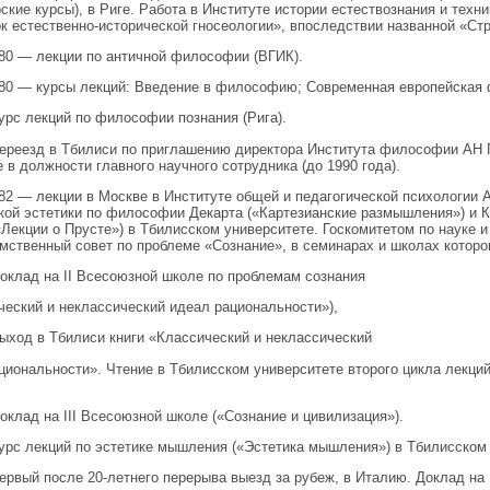
ские курсы), в Риге. Работа в Институте истории естествознания и тех
к естественно-исторической гносеологии», впоследствии названной «Стр
0 — лекции по античной философии (ВГИК).
0 — курсы лекций: Введение в философию; Современная европейская
урс лекций по философии познания (Рига).
ереезд в Тбилиси по приглашению директора Института философии АН Г
е в должности главного научного сотрудника (до 1990 года).
2 — лекции в Москве в Институте общей и педагогической психологи
кой эстетики по философии Декарта («Картезианские размышления») и Ка
«Лекции о Прусте») в Тбилисском университете. Госкомитетом по науке 
ственный совет по проблеме «Сознание», в семинарах и школах котор
доклад на
II
Всесоюзной школе по проблемам сознания
ческий и неклассический идеал рациональности»),
ыход в Тбилиси книги «Классический и неклассический
циональности». Чтение в Тбилисском университете второго цикла лекций
доклад на
III
Всесоюзной школе («Сознание и цивилизация»).
урс лекций по эстетике мышления («Эстетика мышления») в Тбилисском 
ервый после 20-летнего перерыва выезд за рубеж, в Италию. Доклад на