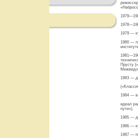
режиссер
«Набросо
1979—198
1978—198
1979 — к
1980 — п
институт
1981—198
техничес
Прусту {
Межведом
1983 — 
(«Класси
1984 — в
идеал ра
пути»),
1985 — 
1986 — к
1987 — п