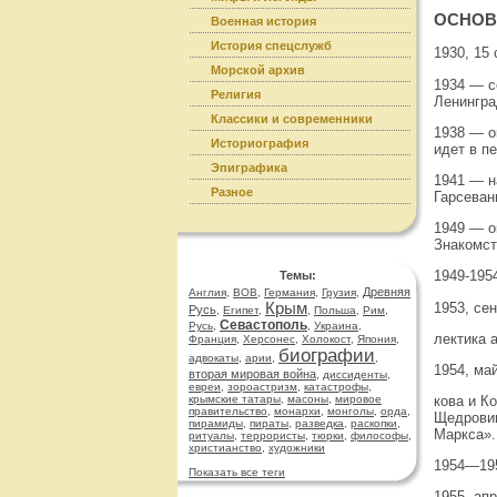
ОСНОВ
Военная история
История спецслужб
1930, 15
Морской архив
1934 — с
Религия
Ленингра
Классики и современники
1938 — о
Историография
идет в п
Эпиграфика
1941 — н
Разное
Гарсеван
1949 — о
Знакомст
1949-1954
Темы:
Древняя
Англия
,
ВОВ
,
Германия
,
Грузия
,
Крым
1953, се
Русь
,
Египет
,
,
Польша
,
Рим
,
Севастополь
Русь
,
,
Украина
,
лектика а
Франция
,
Херсонес
,
Холокост
,
Япония
,
биографии
адвокаты
,
арии
,
,
1954, ма
вторая мировая война
,
диссиденты
,
евреи
,
зороастризм
,
катастрофы
,
крымские татары
,
масоны
,
мировое
кова и К
правительство
,
монархи
,
монголы
,
орда
,
Щедровиц
пирамиды
,
пираты
,
разведка
,
раскопки
,
Маркса».
ритуалы
,
террористы
,
тюрки
,
философы
,
христианство
,
художники
1954—195
Показать все теги
1955, ап