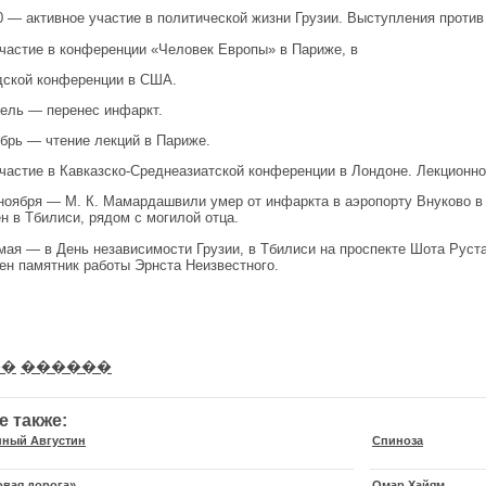
0 — активное участие в политической жизни Грузии. Выступления проти
частие в конференции «Человек Европы» в Париже, в
ской конференции в США.
рель — перенес инфаркт.
ябрь — чтение лекций в Париже.
частие в Кавказско-Среднеазиатской конференции в Лондоне. Лекционно
 ноября — М. К. Мамардашвили умер от инфаркта в аэропорту Внуково в
н в Тбилиси, рядом с могилой отца.
 мая — в День независимости Грузии, в Тбилиси на проспекте Шота Р
ен памятник работы Эрнста Неизвестного.
��
������
е также:
ный Августин
Спиноза
вая дорога»
Омар Хайям