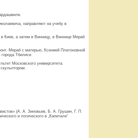
мардашвили.
колаевича, направляют на учебу в
 Киев, а затем в Винницу, в Виннице Мераб
онт. Мераб с матерью, Ксенией Платоновной
 города Тбилиси.
льтет Московского университета.
 скульптором.
стов» (А. А. Зиновьев, Б. А. Грушин, Г. П.
еского и логического в „Капитале“