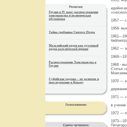
Религия:
идейно-в
«гносеол
Грузия в IV веке: распространение
христианства и политическая
обстановка
1957 — с
1958- вы
Тайна гробницы Святого Петра
1961—196
библиогр
Мальтийский орден как духовный
1962 — з
орден католической церкви
1968—197
Распространение Христианства в
1968 - в
Грузии
Статья «
Моисееви
Суфийские ордены – их развитие и
1970 — з
преследование в Крыму
держание
1971 — «
в учение
Голосование:
1972 — п
1973—197
Пятигорс
Самое читаемое: