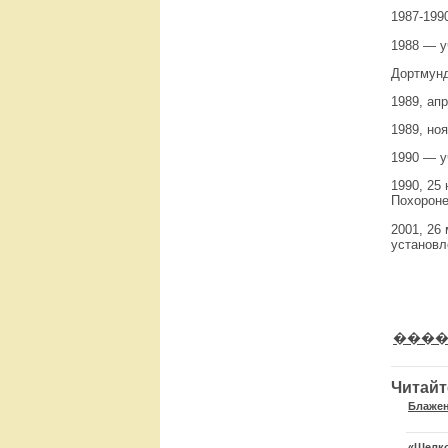
1987-199
1988 — у
Дортмунд
1989, ап
1989, но
1990 — у
1990, 25
Похороне
2001, 26
установл
���
Читайт
Блажен
«Шелко