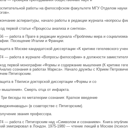
оспитательной работы на философском факультете МГУ Отделом науки
огов».
кончание аспирантуры, начало работы в редакции журнала «вопросы ф
ход первой статьи «Процессы анализа и синтеза».
6 — работа в Праге в редакции журнала «Проблемы мира и социализма
афии. Посещение Италии и Франции.
ащита в Москве кандидатской диссертации «К критике гегелевского учен
4 — работа в журнале «Вопросы философии» в должности заместителя г
ыход первой монографии «Формы и содержание мышления (К критике гег
Анализ сознания в работах Маркса». Начало дружбы с Юрием Петрович
чем Пятигорским.
ащита в Тбилиси докторской диссертации «Формы и со
 мышления». Смерть отца от инфаркта.
 Три беседы по метатеории сознания: Краткое введение
 виджнянавады» (в соавторстве с Пятигорским).
олучение звания профессора.
4 — работа с Пятигорским над «Символом и сознанием». Книга опублико
кий эмигрировал в Лондон. 1975-1980 — чтение лекций в Москве (психо