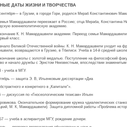
НЫЕ ДАТЫ ЖИЗНИ И ТВОРЧЕСТВА
 сентября— в Грузии, в городе Гори, родился Мераб Константинович Ма
емья Мамардашвили переезжает в Россию; отца Мераба, Константина Ни
дскую военнеполитическую академию.
кончание К. Н. Мамардашвили академии. Переезд семьи Мамардашвили в
ервый класс.
ачало Великой Отечественной войны. К. Н. Мамардашвили уходит на фр
ишвили, возвращаются в Грузию, в Тбилиси. Учеба в 14-й средней школе
кончание школы с золотой медалью. Поступление на философский факу
во и начало дружбы с Эрнстом Неизвестным, впоследствии знаменитым
 - учеба в МГУ.
нтябрь — защита Э. В, Ильенковым диссертации «Диа
бстрактного и конкретного в „Капитале"».
й — дискуссия по «Гносеологическим тезисам» Ильен
оровикова. Окончательное формирование кружка чдиалектических станкови
кий, М. К, Мамардашвили). Защита дипломной работы «Проблема историч
7 — учеба в аспирантуре МГУ, рождение дочери.
рель — проверка преподавания общественных наук и