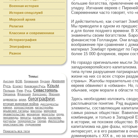
большие богатства, привлечение е
Военная история
упадку. Изгнание евреев с Пирене
Современники часто говорят, что «
История спецслужб
Морской архив
И действительно, как считает Зом
Мы приводили в одном из предшес
Религия
и для более позднего времени. В X
Классики и современники
знамениты своим богатством. Баро
финансистов Голландии. Они влад
Историография
воображение при сравнении с дома
Эпиграфика
материал Зомбарт приводит по Ге
более 15 000 флоринов, евреи состав
Разное
Но гораздо оригинальнее мысли Зо
западноевропейского капитализма.
типа путем разрушения патриархал
жизни на них со всех сторон разд
Темы:
страны». Жалобы поразительно ст
Древняя
Англия
,
ВОВ
,
Германия
,
Грузия
,
Крым
евреев обвиняют в «обмане». Но,
Русь
,
Египет
,
Киевская Русь
,
,
обычаев, норм морали в области т
Севастополь
Польша
,
Рим
,
Русь
,
,
Украина
,
Франция
,
Херсонес
,
Япония
,
биографии
Здесь необходимо изложить сводку
адвокаты
,
арии
,
,
расплывчатое понятие. Ряд выдающ
вторая мировая война
,
диссиденты
,
элементы, составляющие капитализ
евреи
,
зороастризм
,
катастрофы
,
крымские татары
,
масоны
,
мировое
самых разных обществах: Вавилоне,
правительство
,
монархи
,
монголы
,
орда
,
комбинации, и только в Западной 
пирамиды
,
пираты
,
разведка
,
раскопки
,
ритуалы
,
террористы
,
тюрки
,
философы
,
в истории, не похожее общество. 
христианство
,
художники
капитализма на две фазы, которые
интересует, и в его развитии в оч
Показать все теги
доминировать с XIX в., но за неск