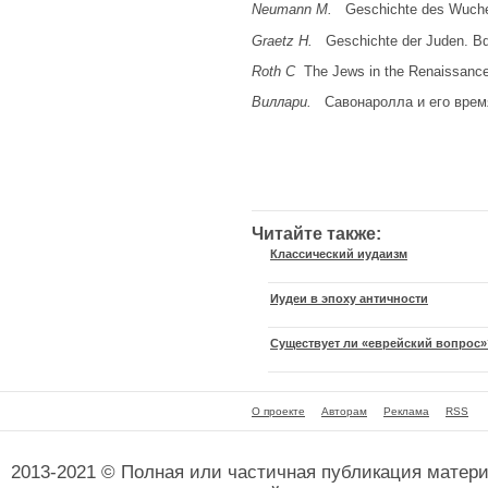
Neumann
М
.
Geschichte des Wuchers
Graetz H.
Geschichte der Juden. Bd
Roth
С
The Jews in the Renaissance.
Виллари.
Савонаролла и его время
Читайте также:
Классический иудаизм
Иудеи в эпоху античности
Существует ли «еврейский вопрос»
О проекте
Авторам
Реклама
RSS
2013-2021 © Полная или частичная публикация матер