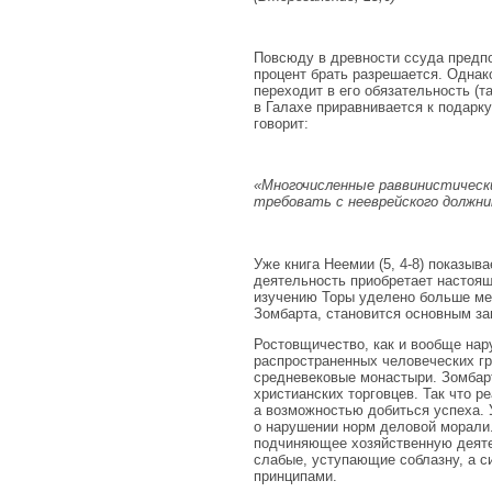
Повсюду в древности ссуда предпо
процент брать разрешается. Однак
переходит в его обязательность (т
в Галахе приравнивается к подарк
говорит:
«Многочисленные раввинистическ
требовать с нееврейского должни
Уже книга Неемии (5, 4-8) показыв
деятельность приобретает настоящ
изучению Торы уделено больше мес
Зомбарта, становится основным за
Ростовщичество, как и вообще на
распространенных человеческих гр
средневековые монастыри. Зомбар
христианских торговцев. Так что р
а возможностью добиться успеха. 
о нарушении норм деловой морали.
подчиняющее хозяйственную деятел
слабые, уступающие соблазну, а 
принципами.