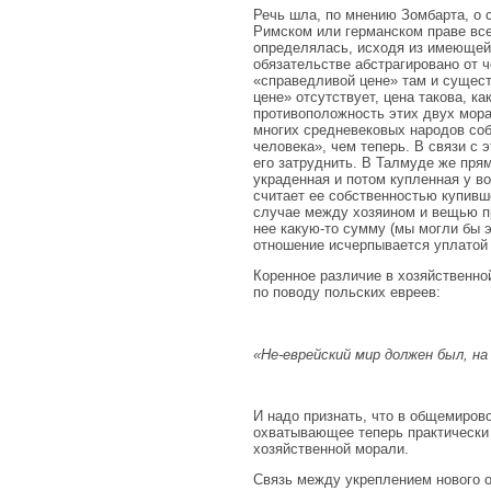
Речь шла, по мнению Зомбарта, о
Римском или германском праве вс
определялась, исходя из имеющей
обязательстве абстрагировано от 
«справедливой цене» там и сущест
цене» отсутствует, цена такова, 
противоположность этих двух мора
многих средневековых народов соб
человека», чем теперь. В связи с 
его затруднить. В Талмуде же пря
украденная и потом купленная у 
считает ее собственностью купивш
случае между хозяином и вещью пре
нее какую-то сумму (мы могли бы 
отношение исчерпывается уплатой
Коренное различие в хозяйственно
по поводу польских евреев:
«He-еврейский мир должен был, н
И надо признать, что в общемиров
охватывающее теперь практически 
хозяйственной морали.
Связь между укреплением нового 