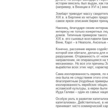
истории вексель был выдан, как го
(например, в Венеции в XVI в.) ве
Зомбарт приводит массу свидетель
XIX в. в Берлине из четырех предс
самое яркое описание биржи принад
Наконец, благодаря своим интерна
интересы не только конкретных лю
домов. Типичным примером такого
XIX в. его сыновья возглавили бан
Вене, Карл – в Неаполе, Ансельм 
Конечно, рассеяние евреев содейс
которой они обитали, делала для 
разрушение. Оторванность от «конк
направлении, не опирающемся на т
механизма». Но все эти причины З
выработке всех этих черт, характе
Сама изолированность евреев, по 
она была не следствием этого отн
благоприятным (подобные примеры
изолированность еврейских общин.
исламской культуры, а евреи были
Иуда Галеви – один из самых наци
Особую роль в развитии капитализ
капитализма». Действительно, в н
принимает чисто коммерческий хар