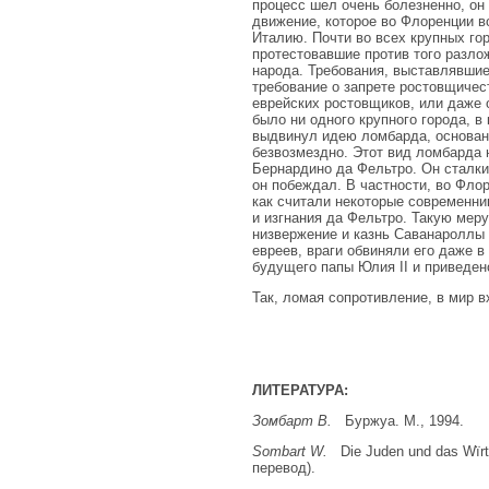
процесс шел очень болезненно, о
движение, которое во Флоренции в
Италию. Почти во всех крупных го
протестовавшие против того разло
народа. Требования, выставлявшие
требование о запрете ростовщичес
еврейских ростовщиков, или даже о
было ни одного крупного города, 
выдвинул идею ломбарда, основан
безвозмездно. Этот вид ломбарда 
Бернардино да Фельтро. Он сталки
он побеждал. В частности, во Флор
как считали некоторые современни
и изгнания да Фельтро. Такую меру
низвержение и казнь Саванароллы
евреев, враги обвиняли его даже в
будущего папы Юлия II и приведено
Так, ломая сопротивление, в мир в
ЛИТЕРАТУРА:
Зомбарт В.
Буржуа. М., 1994.
Sombart W.
Die Juden und das Wïrt
перевод).