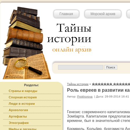
Главная
Морской архив
Тайны истории
»
������� �����
Разделы:
Роль евреев в развитии к
Страны и народы
Автор:
Prokhorova
|
Дата: 28-06-2014 16:41
Спорная история
Люди в истории
Археология
Генезис современного капитализма
Зомбарта. Капитализм предполагае
Артефакты
времени, был в значительной степ
Этнография
Кромвель, Кольбер, бургомистр Ант
Мифы и легенды