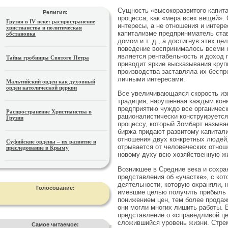
Сущность «высокоразвитого капита
Религия:
процесса, как «мера всех вещей».
Грузия в IV веке: распространение
интересы, а не отношения и интер
христианства и политическая
капитализме предприниматель став
обстановка
домом и т. д., а достигнув этих ц
поведение воспринималось всеми 
является рентабельность и доход 
Тайна гробницы Святого Петра
приводит яркие высказывания круп
производства заставляла их беспр
личными интересами.
Мальтийский орден как духовный
орден католической церкви
Все увеличивающаяся скорость изм
традиция, нарушенная каждым конк
предприятию чуждо все органическ
Распространение Христианства в
рационалистически конструируется
Грузии
процессу, который Зомбарт называ
биржа придают развитому капитали
отношения двух конкретных людей,
Суфийские ордены – их развитие и
отрывается от человеческих отнош
преследование в Крыму
новому духу всю хозяйственную ж
Возникшее в Средние века и сохра
представления об «участке», с ко
деятельности, которую охраняли, 
Голосование:
имевшие целью получить прибыль з
понижением цен, тем более продаж
они могли многих лишить работы. В
представление о «справедливой ц
сложившийся уровень жизни. Стрем
Самое читаемое: