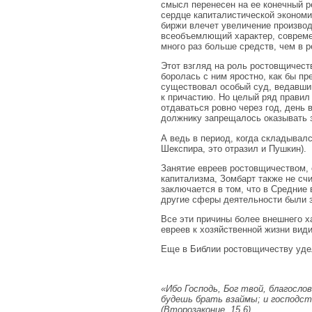
смысл перенесен на ее конечный р
сердце капиталистической экономи
биржи влечет увеличение производс
всеобъемлющий характер, совреме
много раз больше средств, чем в 
Этот взгляд на роль ростовщичес
боролась с ним яростно, как бы пр
существовал особый суд, ведавши
к причастию. Но целый ряд прави
отдаваться ровно через год, день 
должнику запрещалось оказывать з
А ведь в период, когда складывал
Шекспира, это отразил и Пушкин).
Занятие евреев ростовщичеством, 
капитализма, Зомбарт также не сч
заключается в том, что в Средние
другие сферы деятельности были з
Все эти причины более внешнего х
евреев к хозяйственной жизни види
Еще в Библии ростовщичеству удел
«Ибо Господь, Бог твой, благосло
будешь брать взаймы; и господст
(Второзаконие, 15,6)