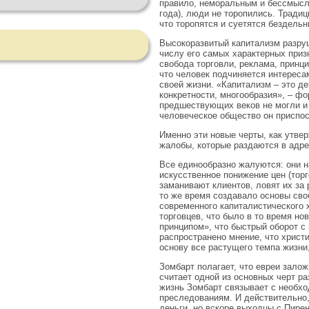
правило, неморальным и бессмысле
года), люди не торопились. Тради
что торопятся и суетятся бездельн
Высокоразвитый капитализм разруш
числу его самых характерных приз
свобода торговли, реклама, принц
что человек подчиняется интересам
своей жизни. «Капитализм – это де
конкретности, многообразия», – ф
предшествующих веков не могли и 
человеческое общество он приспос
Именно эти новые черты, как утве
жалобы, которые раздаются в адре
Все единообразно жалуются: они н
искусственное понижение цен (торг
заманивают клиентов, ловят их за 
то же время создавало основы сво
современного капиталистического 
торговцев, что было в то время н
принципом», что быстрый оборот 
распространено мнение, что христи
основу все растущего темпа жизни
Зомбарт полагает, что евреи зало
считает одной из основных черт р
жизнь Зомбарт связывает с необхо
преследованиям. И действительно,
деньги, но вскоре выходцы с Пире