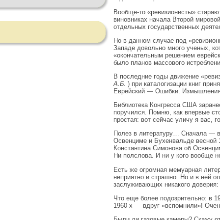
Вообще-то «ревизионисты» старают
виновниках начала Второй мировой
отдельных государственных деятел
Но в данном случае под «ревизио
Западе довольно много ученых, ко
«окончательным решением еврейско
было планов массового истреблени
В последние годы движение «ревиз
А.Б.
) при каталогизации книг прин
Еврейский — Ошибки. Измышления
Библиотека Конгресса США заранее
поручился. Помню, как впервые ст
простая: вот сейчас уличу я вас, 
Полез в литературу… Сначала — в 
Освенциме и Бухенвальде весной 19
Константина Симонова об Освенцим
Ни полслова. И ни у кого вообще н
Есть же огромная мемуарная литер
неприятно и страшно. Но и в ней о
заслуживающих никакого доверия: е
Что еще более подозрительно: в 19
1960-х — вдруг «вспомнили»! Очен
Были ли газовые камеры? Скажу от