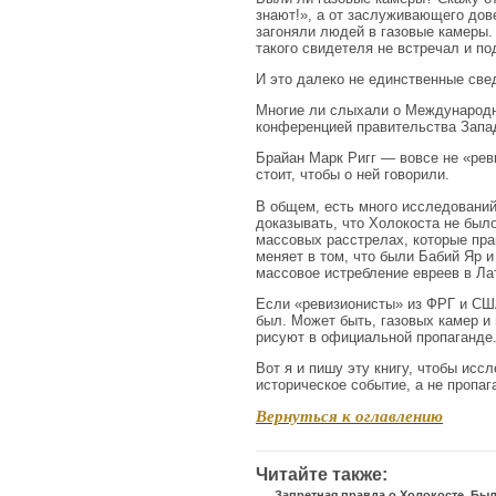
знают!», а от заслуживающего дове
загоняли людей в газовые камеры. 
такого свидетеля не встречал и по
И это далеко не единственные свед
Многие ли слыхали о Международно
конференцией правительства Запа
Брайан Марк Ригг — вовсе не «реви
стоит, чтобы о ней говорили.
В общем, есть много исследовани
доказывать, что Холокоста не бы
массовых расстрелах, которые прак
меняет в том, что были Бабий Яр и
массовое истребление евреев в Ла
Если «ревизионисты» из ФРГ и США
был. Может быть, газовых камер и
рисуют в официальной пропаганде
Вот я и пишу эту книгу, чтобы исс
историческое событие, а не пропаг
Вернуться к оглавлению
Читайте также:
Запретная правда о Холокосте. Бы