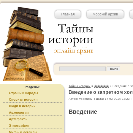
Главная
Морской архив
Тайны истории
»
�����
» Введение о з
Разделы:
Введение о запретном хол
Страны и народы
Автор:
Vedensky
|
Дата: 17-03-2014 22:23
|
Спорная история
Люди в истории
Введение
Археология
Артефакты
Этнография
Мифы и легенды