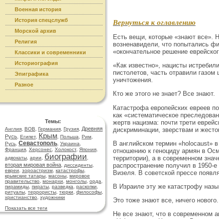
Военная история
История спецслужб
Вернуться к оглавлению
Морской архив
Есть вещи, которые «знают все». Н
Религия
возненавидели, что попытались фи
«окончательное решение еврейског
Классики и современники
Историография
«Как известно», нацисты истребил
пистолетов, часть отравили газом
Эпиграфика
уничтожения.
Разное
Кто же этого не знает? Все знают.
Катастрофа европейских евреев по
как «систематическое преследован
Темы:
жертв нацизма: почти трети еврей
Древняя
дискриминации, зверствам и жесто
Англия
,
ВОВ
,
Германия
,
Грузия
,
Крым
Русь
,
Египет
,
,
Польша
,
Рим
,
В английском термин «holocaust» в
Севастополь
Русь
,
,
Украина
,
Франция
,
Херсонес
,
Холокост
,
Япония
,
отношению к геноциду армян в Осм
биографии
территории), а в современном знач
адвокаты
,
арии
,
,
распространение получил в 1950-е
вторая мировая война
,
диссиденты
,
евреи
,
зороастризм
,
катастрофы
,
Визеля. В советской прессе появл
крымские татары
,
масоны
,
мировое
правительство
,
монархи
,
монголы
,
орда
,
В Израиле эту же катастрофу назы
пирамиды
,
пираты
,
разведка
,
раскопки
,
ритуалы
,
террористы
,
тюрки
,
философы
,
христианство
,
художники
Это тоже знают все, ничего нового.
Показать все теги
Не все знают, что в современном а