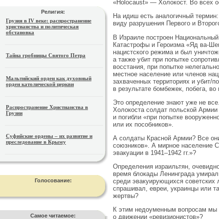
«Holocaust» — Холокост. Во всех о
Религия:
На идиш есть аналогичный термин:
Грузия в IV веке: распространение
виду разрушения Первого и Второг
христианства и политическая
обстановка
В Израиле построен Национальный
Катастрофы и Героизма «Яд ва-Шем
нацистского режима и был уничтоже
Тайна гробницы Святого Петра
а также убит при попытке сопротив
восстания, при попытке нелегально
местное население или членов наци
Мальтийский орден как духовный
захваченных территориях и убит/п
орден католической церкви
в результате бомбежек, побега, во 
Это определение знают уже не все
Распространение Христианства в
Холокоста солдат польской Армии 
Грузии
и погибли «при попытке вооруженно
или их пособников».
Суфийские ордены – их развитие и
А солдаты Красной Армии? Все они
преследование в Крыму
союзников». А мирное население С
эвакуации в 1941–1942 гг.»?
Определения израильтян, очевидно
время блокады Ленинграда умирали
Голосование:
среди эвакуирующихся советских л
спрашивал, евреи, украинцы или т
жертвы?
К этим недоуменным вопросам мы е
Самое читаемое:
о движении «ревизионистов»?