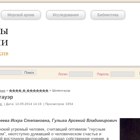
Морской архив
Исследования
Библиотека
Логин:
Пароль:
рии
»
���� � �������
» Шопенгауэр
гауэр
in
|
Дата: 12-05-2014 14:19
|
Просмотров: 3354
еева Искра Степановна, Гулыга Арсений Владимирович
нокий угрюмый человек, считавший оптимизм "гнусным
ем", неотступно думавший о человеческом счастье и
й восточную философию, создал собственное учение, в