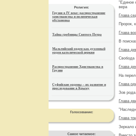
"Единое 
вера
Религия:
Грузия в IV веке: распространение
Глава се
христианства и политическая
обстановка
Пророк, 
Глава во
Тайна гробницы Святого Петра
В поиска
Мальтийский орден как духовный
Глава де
орден католической церкви
Свобода 
Глава де
Распространение Христианства в
Грузии
На перел
Глава од
Суфийские ордены – их развитие и
преследование в Крыму
Зов рода
Глава дв
"Наследн
Голосование:
Глава тр
Зеркало 
Самое читаемое:
Вместо з