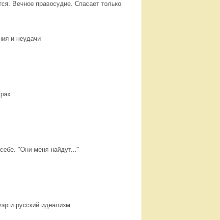
атся. Вечное правосудие. Спасает только
ния и неудачи
трах
ебе. "Они меня найдут..."
уэр и русский идеализм