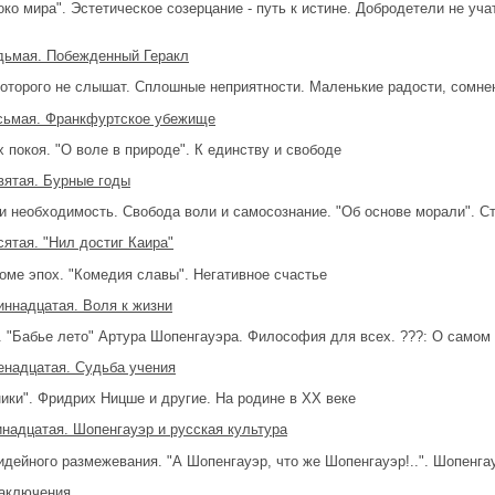
око мира". Эстетическое созерцание - путь к истине. Добродетели не уч
дьмая. Побежденный Геракл
которого не слышат. Сплошные неприятности. Маленькие радости, сомне
сьмая. Франкфуртское убежище
х покоя. "О воле в природе". К единству и свободе
вятая. Бурные годы
и необходимость. Свобода воли и самосознание. "Об основе морали". С
сятая. "Нил достиг Каира"
оме эпох. "Комедия славы". Негативное счастье
иннадцатая. Воля к жизни
. "Бабье лето" Артура Шопенгауэра. Философия для всех. ???: О самом с
енадцатая. Судьба учения
ики". Фридрих Ницше и другие. На родине в XX веке
инадцатая. Шопенгауэр и русская культура
идейного размежевания. "А Шопенгауэр, что же Шопенгауэр!..". Шопенга
аключения