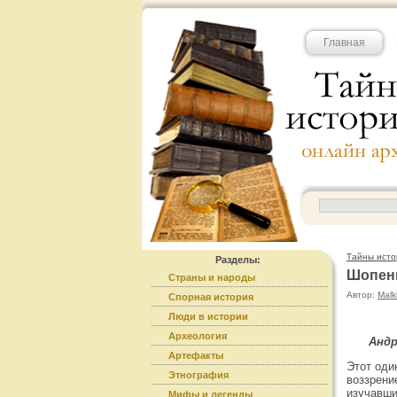
Главная
Тайны исто
Разделы:
Шопен
Страны и народы
Автор:
Malk
Спорная история
Люди в истории
Археология
Андр
Артефакты
Этот оди
Этнография
воззрени
изучавши
Мифы и легенды