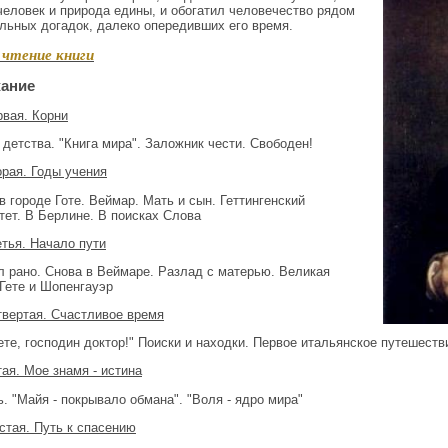
человек и природа едины, и обогатил человечество рядом
льных догадок, далеко опередивших его время.
чтение книги
ание
рвая. Корни
 детства. "Книга мира". Заложник чести. Свободен!
орая. Годы учения
в городе Готе. Веймар. Мать и сын. Геттингенский
тет. В Берлине. В поисках Слова
етья. Начало пути
 рано. Снова в Веймаре. Разлад с матерью. Великая
 Гете и Шопенгауэр
твертая. Счастливое время
ете, господин доктор!" Поиски и находки. Первое итальянское путешеств
тая. Мое знамя - истина
ь. "Майя - покрывало обмана". "Воля - ядро мира"
стая. Путь к спасению