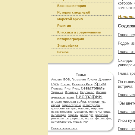
котором 
Военная история
замечате
История спецслужб
Начать 
Морской архив
Содерж
Религия
Классики и современники
Глава пе
Историография
Родом из
Эпиграфика
Глава вт
Разное
Скандал 
универси
Глава тр
Темы:
Древняя
Англия
,
ВОВ
,
Германия
,
Грузия
,
Он вышел
Крым
Русь
,
Египет
,
Киевская Русь
,
,
встреча:
Севастополь
Польша
,
Рим
,
Русь
,
,
Украина
,
Франция
,
Херсонес
,
Япония
,
Глава че
биографии
адвокаты
,
арии
,
,
вторая мировая война
,
диссиденты
,
"Вы цвет
евреи
,
зороастризм
,
катастрофы
,
крымские татары
,
масоны
,
мировое
Глава пя
правительство
,
монархи
,
монголы
,
орда
,
пирамиды
,
пираты
,
разведка
,
раскопки
,
ритуалы
,
террористы
,
тюрки
,
философы
,
Иной пут
христианство
,
художники
Глава ше
Показать все теги