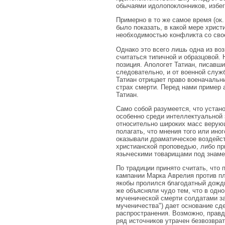
обычаями идолопоклонников, избег
Примерно в то же самое время (ок
было показать, в какой мере христ
необходимостью конфликта со сво
Однако это всего лишь одна из во
считаться типичной и образцовой.
позиция. Апологет Татиан, писавши
следовательно, и от военной служб
Татиан отрицает право военачальн
страх смерти. Перед нами пример 
Татиан.
Само собой разумеется, что устан
особенно среди интеллектуальной 
относительно широких масс верующ
полагать, что мнения того или ино
оказывали драматическое воздейст
христианской проповедью, либо пр
языческими товарищами под знамен
По традиции принято считать, что 
кампании Марка Аврелия против пл
якобы пролился благодатный дождь
же объясняли чудо тем, что в одн
мученической смерти солдатами за
мученичества") дает основание сде
распространения. Возможно, правд
ряд источников утрачен безвозвра