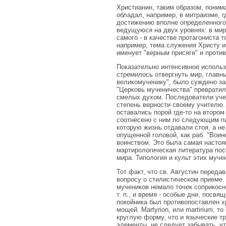
Христианин, таким образом, понима
обладал, например, в митраизме, 
достижению вполне определенного 
ведущуюся на двух уровнях: в мире
самого - в качестве протагониста т
например, тема служения Христу и
именует "верным присяге" и против
Показательно интенсивное использ
стремилось отвергнуть мир, главны
великомученику", было суждено за
"Церковь мученичества" превратила
смелых духом. Последователи уче
степень верности своему учителю
оставались порой где-то на втором
соотнесено с ним по следующим па
которую жизнь отдавали стоя, а не
опущенной головой, как раб. "Вои
воинством. Это была самая настоя
мартирологическая литература пос
мира. Типология и культ этих муче
Тот факт, что св. Августин переда
вопросу о стилистическом приеме.
мучеников немало точек соприкосно
т. п., и время - особые дни, посв
покойника был противопоставлен х
мощей. Martyrion, или martirium, т
круглую форму, что и языческие т
элементы, не следует забывать, ч