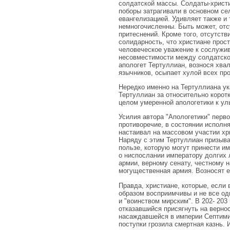
солдатской массы. Солдаты-христиа
поборы затрагивали в основном се
евангелизацией. Удивляет также и
немногочисленны. Быть может, отс
притеснений. Кроме того, отсутст
солидарность, что христиане прос
человеческое уважение к сослужив
несовместимости между солдатско
апологет Тертуллиан, вознося хв
язычников, осыпает хулой всех пр
Нередко именно на Тертуллиана ук
Тертуллиан за относительно коротк
целом умеренной апологетики к ул
Усилия автора "Апологетики" перво
противоречие, в состоянии исполн
настаивал на массовом участии хр
Наряду с этим Тертуллиан призыва
пользе, которую могут принести и
о ниспослании императору долгих 
армии, верному сенату, честному н
могущественная армия. Возносят е
Правда, христиане, которые, если
образом восприимчивы и не все од
и "воинством мирским". В 202- 203
отказавшийся присягнуть на вернос
насаждавшейся в империи Септими
поступки грозила смертная казнь.