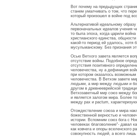
Вот почему на предыдущих страниц
станем умалчивать о том, что пер
который произошел в войне под во
Альтернативой идеальному образу 
первоначальных идеалов учения че
то была эпоха, когда царили война
христианского единства, общности 
какой-то период ей удалось, хотя 
мусульманскому. Без признания это
Осью Ветхого завета является вопр
отсутствие войны. Подобное опред
отсутствия позитивного определени
человечества, ну а дефиниция войн
при котором оказалось возможным 
человечества. В Ветхом завете ми
людьми, а мир между людьми и бого
другом в древнееврейской традици
Ветхозаветный мир союз между бо
и является залогом мира. Более то
между pax и pactum, характеризую
Отождествление союза и мира накл
божественной верностью и челове
истории. Вспомним союз бога с Но
человеках благоволение"- давал ка
как ковчега и опоры вселенского р
совокупность людей, а всего лишь 