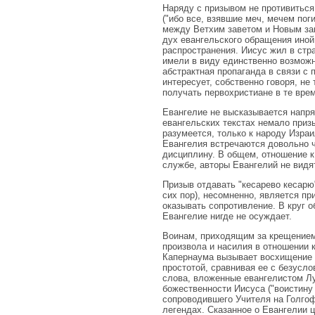
Наряду с призывом не противиться 
("ибо все, взявшие меч, мечем поги
между Ветхим заветом и Новым заве
дух евангельского обращения иной
распространения. Иисус жил в стра
имели в виду единственно возможн
абстрактная пропаганда в связи с 
интересует, собственно говоря, не 
получать первохристиане в те вре
Евангелие не высказывается напря
евангельских текстах немало приз
разумеется, только к народу Изра
Евангелия встречаются довольно ч
дисциплину. В общем, отношение к 
службе, авторы Евангелий не видя
Призыв отдавать "кесарево кесарю"
сих пор), несомненно, является пр
оказывать сопротивление. В круг 
Евангелие нигде не осуждает.
Воинам, приходящим за крещением
произвола и насилия в отношении 
Капернаума вызывает восхищение И
простотой, сравнивая ее с безусл
слова, вложенные евангелистом Лук
божественности Иисуса ("воистину
сопроводившего Учителя на Голгоф
легендах. Сказанное о Евангелии ц