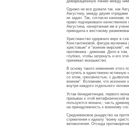
демаркационную линию между ними,
Однако не все думали так, как Авг
Августину, между двумя отрядами 
их задач. Так, согласно канонам, 
право подчеркивало качественное
Августина, начертанная им в учени
приводила к жестокому размежеван
Христианство одержало верх в схв
Константиновой, фигура мученика 
христовым" и "воином мирским", н
противника - демонам. Дело в том
глубоко, чтобы затронуть и его эт
принимал монашество.
В основу такого изменения этого п
вступить в единственно истинную 
со злом, греховностью, с дьяволо
воином". Вспомним, что исконное з
внутри каждого отдельного челове
Устав бенедиктинцев, первого мон
призывах к этой метафизической во
пользуются монахи,- часть древнер
на принадлежность к военному со
Средневековое рыцарство на протяж
стремления к идеалу "воину христ
великолепия. Отсюда противоречив