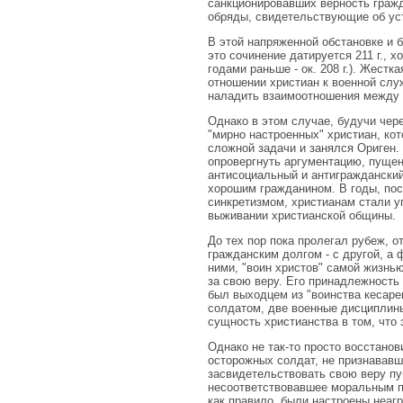
санкционировавших верность гражд
обряды, свидетельствующие об ус
В этой напряженной обстановке и 
это сочинение датируется 211 г., 
годами раньше - ок. 208 г.). Жестк
отношении христиан к военной слу
наладить взаимоотношения между 
Однако в этом случае, будучи чер
"мирно настроенных" христиан, ко
сложной задачи и занялся Ориген. 
опровергнуть аргументацию, пущен
антисоциальный и антигражданский
хорошим гражданином. В годы, по
синкретизмом, христианам стали у
выживании христианской общины.
До тех пор пока пролегал рубеж, 
гражданским долгом - с другой, а
ними, "воин христов" самой жизнь
за свою веру. Его принадлежность
был выходцем из "воинства кесаре
солдатом, две военные дисциплины,
сущность христианства в том, что
Однако не так-то просто восстано
осторожных солдат, не признававш
засвидетельствовать свою веру пу
несоответствовавшее моральным пр
как правило, были настроены неаг