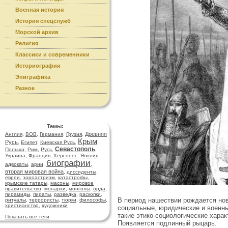
Военная история
История спецслужб
Морской архив
Религия
Классики и современники
Историография
Эпиграфика
Разное
Темы:
Древняя
Англия
,
ВОВ
,
Германия
,
Грузия
,
Крым
Русь
,
Египет
,
Киевская Русь
,
,
Севастополь
Польша
,
Рим
,
Русь
,
,
Украина
,
Франция
,
Херсонес
,
Япония
,
биографии
адвокаты
,
арии
,
,
вторая мировая война
,
диссиденты
,
евреи
,
зороастризм
,
катастрофы
,
крымские татары
,
масоны
,
мировое
правительство
,
монархи
,
монголы
,
орда
,
пирамиды
,
пираты
,
разведка
,
раскопки
,
В период нашествии рождается нов
ритуалы
,
террористы
,
тюрки
,
философы
,
христианство
,
художники
социальные, юридические и военны
такие этико-социологические хара
Показать все теги
Появляется подлинный рыцарь.