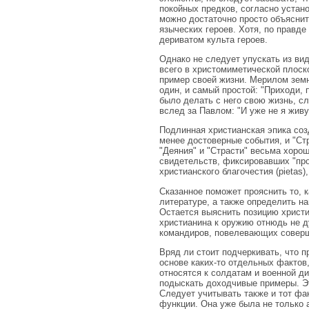
покойных предков, согласно устан
можно достаточно просто объяснит
языческих героев. Хотя, по правд
дериватом культа героев.
Однако не следует упускать из ви
всего в христомиметической плоск
пример своей жизни. Мерилом земн
один, и самый простой: "Приходи,
было делать с него свою жизнь, сл
вслед за Павлом: "И уже не я живу,
Подлинная христианская эпика соз
менее достоверные события, и "Стр
"Деяния" и "Страсти" весьма хорош
свидетельств, фиксировавших "про
христианского благочестия (pietas)
Сказанное поможет прояснить то, 
литературе, а также определить н
Остается выяснить позицию христи
христианина к оружию отнюдь не д
командиров, повелевающих соверш
Вряд ли стоит подчеркивать, что 
основе каких-то отдельных фактов,
относятся к солдатам и военной 
подыскать доходчивые примеры. Эт
Следует учитывать также и тот фа
функции. Она уже была не только 