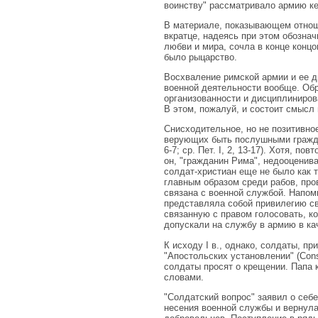
воинству" рассматривало армию ке
В материале, показывающем отноше
вкратце, надеясь при этом обознач
любви и мира, сочла в конце концо
было рыцарство.
Восхваление римской армии и ее ди
военной деятельности вообще. Обр
организованности и дисциплиниров
В этом, пожалуй, и состоит смысл 
Снисходительное, но не позитивно
верующих быть послушными гражданам
6-7; ср. Пет. I, 2, 13-17). Хотя, 
он, "гражданин Рима", недооценива
солдат-христиан еще не было как 
главным образом среди рабов, пров
связана с военной службой. Напом
представляла собой привилегию с
связанную с правом голосовать, ко
допускали на службу в армию в ка
К исходу I в., однако, солдаты, 
"Апостольских установлении" (Cons
солдаты просят о крещении. Папа 
словами.
"Солдатский вопрос" заявил о себе
несения военной службы и вернула