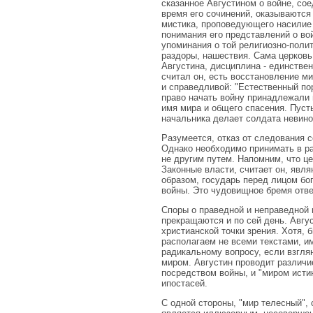
сказанное Августином о войне, со
время его сочинений, оказываются
мистика, проповедующего насилие 
понимания его представлений о во
упоминания о той религиозно-поли
раздоры, нашествия. Сама церковь
Августина, дисциплина - единствен
считал он, есть восстановление м
и справедливой: "Естественный по
право начать войну принадлежали
имя мира и общего спасения. Пуст
начальника делает солдата невин
Разумеется, отказ от следования 
Однако необходимо принимать в ра
не другим путем. Напомним, что це
Законные власти, считает он, явл
образом, государь перед лицом бо
войны. Это чудовищное бремя отве
Споры о праведной и неправедной 
прекращаются и по сей день. Авгу
христианской точки зрения. Хотя,
располагаем не всеми текстами, и
радикальному вопросу, если взгл
миром. Августин проводит различи
посредством войны, и "миром исти
ипостасей.
С одной стороны, "мир телесный", 