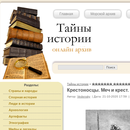
Главная
Морской архив
Тайны истории
»
������� �����
Разделы:
Крестоносцы. Меч и крест
Страны и народы
Автор:
Vedensky
|
Дата: 21-10-2020 17:59
|
Спорная история
Люди в истории
Археология
Артефакты
Этнография
Мифы и легенды