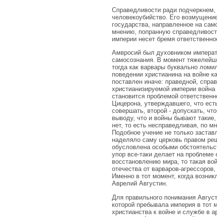
Справедливости ради подчеркнем, 
человекоубийство. Его возмущение
государства, направленное на сам
мнению, попранную справедливость
империи несет бремя ответственно
Амвросий был духовником императо
самосознания. В момент тяжелейше
тогда как варвары буквально ломи
поведении христианина на войне к
поставлен иначе: праведной, спра
христианизируемой империи война 
становится проблемой ответственн
Цицерона, утверждавшего, что ест
совершать, второй - допускать, ч
выводу, что и войны бывают такие,
нет, то есть несправедливая, по 
Подобное учение не только застав
наделяло саму церковь правом реш
обусловлена особыми обстоятельст
упор все-таки делает на проблеме 
восстановлению мира, то такая во
отечества от варваров-агрессоров,
Именно в тот момент, когда возни
Аврелий Августин.
Для правильного понимания Августи
которой пребывала империя в тот м
христианства к войне и службе в а