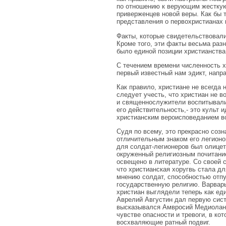
по отношению к верующим жесткую
приверженцев новой веры. Как бы 
представления о первохристианах к
Факты, которые свидетельствовали
Кроме того, эти факты весьма разн
было единой позиции христианства
С течением времени численность хр
первый известный нам эдикт, напр
Как правило, христиане не всегда
следует учесть, что христиан не 
и священнослужители воспитывали 
его действительность,- это культ 
христианским вероисповеданием во
Судя по всему, это прекрасно созн
отличительным знаком его легионо
для солдат-легионеров был олицет
окруженный религиозным почитани
освещено в литературе. Со своей 
что христианская хоругвь стала д
мнению солдат, способностью отпу
государственную религию. Варвары
христиан выглядели теперь как еди
Аврелий Августин дал первую сист
высказывался Амвросий Медиоланск
чувстве опасности и тревоги, в ко
восхваляющие ратный подвиг.