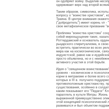
он одобряет войну. Выделив несоп
одерживает верх над второй всякий
Таким образом, символика, исполь
вопросу о "воинстве христовом", к
Траяна. В центре внимания окажетс
("добродетель") имеет корень vir 
свое метафизическое призвание "в
Проблема "воинства христова" сох
собой мироощущение таких, казало
Роттердамский и основатель орде
рыцарского спиритуализма, в свою
встретить практически во всех рел
мира как на космогоническом, связ
индуистской, равно как и иудейск
просто объявлена, но и с неизбеж
активного участия в этой борьбе.
Идея о "священном воинствовании"
уровнях - космическом и психолог
корни в митраизме и более всего с
которых в III в. получило поддер
противоположным христианству, пр
существования, особенно в солдат
каким показывают его "Педагог" К
параллель в культе Митры. Жизнь 
выраженной преимущественно эпико
этой концепцией психологический 
развивался и был объектом подраж