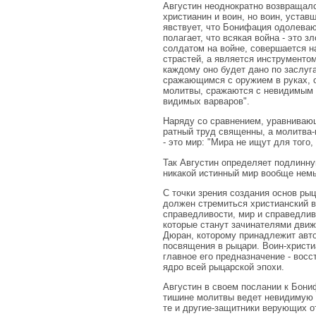
Августин неоднократно возвращалс
христианин и воин, но воин, устав
явствует, что Бонифация одолеваю
полагает, что всякая война - это 
солдатом на войне, совершается на
страстей, а является инструменто
каждому оно будет дано по заслу
сражающимся с оружием в руках, от
молитвы, сражаются с невидимым п
видимых варваров".
Наряду со сравнением, уравнивающ
ратный труд священны, а молитва-в
- это мир: "Мира не ищут для того,
Так Августин определяет подлинну
никакой истинный мир вообще нем
С точки зрения создания основ рыц
должен стремиться христианский в
справедливости, мир и справедлив
которые станут зачинателями движе
Дюран, которому принадлежит авто
посвящения в рыцари. Воин-христиа
главное его предназначение - вос
ядро всей рыцарской эпохи.
Августин в своем послании к Бони
тишине молитвы ведет невидимую в
те и другие-защитники верующих от