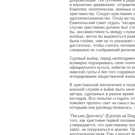
добровольцев. Поступление в ряды
в языческих церемониях: отправле
Комплекс политических, военных и
христианству. Солдат-христианин н
идолопоклонничество. Отказ же п
Евангельский совет отдать "кесарю 
случае христианин должен был сле
бы, несовместимость между служен
вообще, могла бы выражаться разв
была глубже, чем на то указывает 
достаточно, чтобы считать челове
совершено из соображений религии
Суровый выбор, перед необходимос
всемерно подчеркивать свою лояль
официального культа, избегая по 
мирской суеты и без того содержал
игнорировании общественной жизни
В христианской апологетике и пат
военной службе и войне было нече
автора, сделанных в разное время
взглядов. Все попытки сгладить э
поможет пролить свет на смысл вы
которыми она руководствовалась, 
"Письмо Диогнету" (Epistola ad Di
того, как христиане первой полов
утверждается, что христианину поз
забот, не погружаться в апатию. П
идолопоклонством. Ему следует во