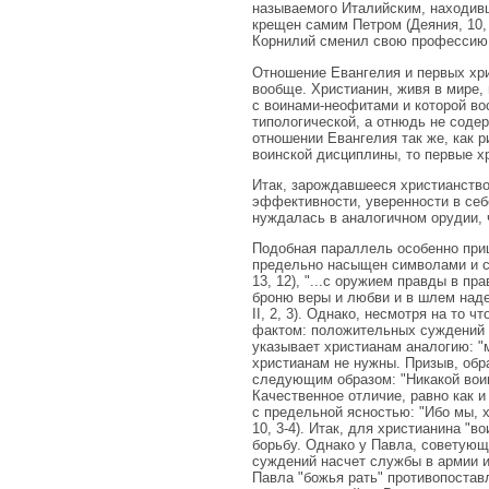
называемого Италийским, находивш
крещен самим Петром (Деяния, 10, 
Корнилий сменил свою профессию,
Отношение Евангелия и первых хри
вообще. Христианин, живя в мире, 
с воинами-неофитами и которой во
типологической, а отнюдь не содер
отношении Евангелия так же, как 
воинской дисциплины, то первые х
Итак, зарождавшееся христианство
эффективности, уверенности в себ
нуждалась в аналогичном орудии, 
Подобная параллель особенно приш
предельно насыщен символами и ср
13, 12), "...с оружием правды в пра
броню веры и любви и в шлем надеж
II, 2, 3). Однако, несмотря на то 
фактом: положительных суждений н
указывает христианам аналогию: "м
христианам не нужны. Призыв, обр
следующим образом: "Никакой воин 
Качественное отличие, равно как 
с предельной ясностью: "Ибо мы, х
10, 3-4). Итак, для христианина "в
борьбу. Однако у Павла, советующ
суждений насчет службы в армии и 
Павла "божья рать" противопостав