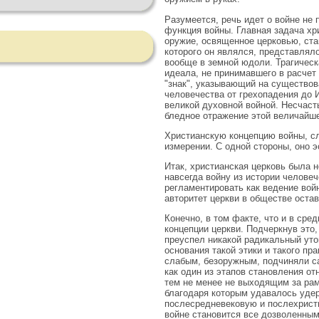
Разумеется, речь идет о войне не 
функция войны. Главная задача хри
оружие, освященное церковью, стан
которого он являлся, представляло
вообще в земной юдоли. Трагическ
идеала, не принимавшего в расчет
"знак", указывающий на существова
человечества от грехопадения до И
великой духовной войной. Несчаст
бледное отражение этой величайше
Христианскую концепцию войны, сл
измерении. С одной стороны, оно э
Итак, христианская церковь была н
навсегда войну из истории челове
регламентировать как ведение войн
авторитет церкви в обществе оста
Конечно, в том факте, что и в ср
концепции церкви. Подчеркнув это,
преуспел никакой радикальный ут
основания такой этики и такого пр
слабым, безоружным, подчиняли са
как один из этапов становления 
тем не менее не выходящим за рам
благодаря которым удавалось удер
послесредневековую и послехристи
войне становится все дозволенным