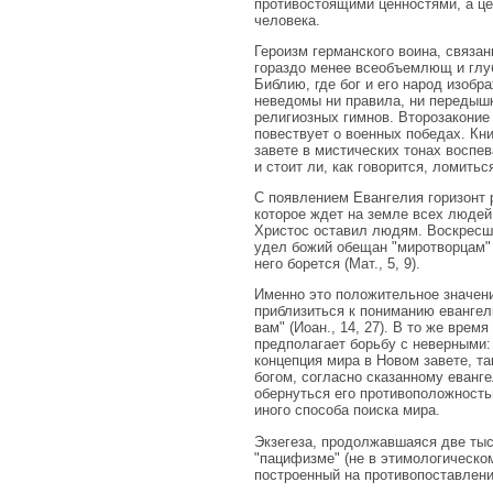
противостоящими ценностями, а ц
человека.
Героизм германского воина, связа
гораздо менее всеобъемлющ и глу
Библию, где бог и его народ изобр
неведомы ни правила, ни передышки
религиозных гимнов. Второзаконие
повествует о военных победах. Кн
завете в мистических тонах воспе
и стоит ли, как говорится, ломитьс
С появлением Евангелия горизонт 
которое ждет на земле всех людей 
Христос оставил людям. Воскресши
удел божий обещан "миротворцам" в 
него борется (Мат., 5, 9).
Именно это положительное значени
приблизиться к пониманию евангель
вам" (Иоан., 14, 27). В то же вре
предполагает борьбу с неверными: 
концепция мира в Новом завете, та
богом, согласно сказанному еванге
обернуться его противоположность
иного способа поиска мира.
Экзегеза, продолжавшаяся две тыс
"пацифизме" (не в этимологическом
построенный на противопоставлени