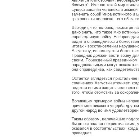
является иллюзорным, несовершенн
божьего". Именно такой мир и явл
существования человека в земной 
заменить собой мира истинного и ц
греховности человека - его обычно
Выходит, что человек, несмотря н
дано знать, что такое мир истинны
справедливую войну. Несправедливы
видит в справедливости божествен
итогах - восстановлении нарушенн
Августину, используется божестве
Праведник должен вести войну для
своим. Побежденный праведником 
парадоксальными могут показаться
она справедлива, как свидетельст
Остается вглядеться пристальнее 
сочинениях Августин уточняет, ког
ведется во имя защиты человека о
того, чтобы отомстить за оскорбле
Вопиющим примером войны неправед
причинили никакого ущерба другом
другой народ во имя удовлетворен
Таким образом, величайшие подлос
бы он оставался нехристианским, 
оказался в обстоятельствах, когд
праведная.