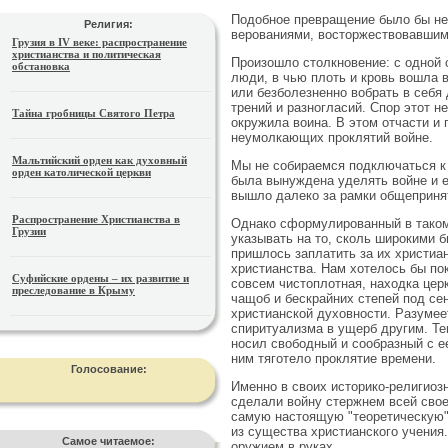
Подобное превращение было бы не
Религия:
верованиями, восторжествовавшими
Грузия в IV веке: распространение
христианства и политическая
Произошло столкновение: с одной 
обстановка
люди, в чью плоть и кровь вошла в
или безболезненно вобрать в себя
трений и разногласий. Спор этот 
Тайна гробницы Святого Петра
окружила воина. В этом отчасти и 
неумолкающих проклятий войне.
Мальтийский орден как духовный
Мы не собираемся подключаться к 
орден католической церкви
была вынуждена уделять войне и е
вышло далеко за рамки общеприня
Распространение Христианства в
Однако сформулированный в таком 
Грузии
указывать на то, сколь широкими 
пришлось заплатить за их христиа
христианства. Нам хотелось бы пок
Суфийские ордены – их развитие и
совсем чистоплотная, находка цер
преследование в Крыму
чащоб и бескрайних степей под се
христианской духовности. Разумее
спиритуализма в ущерб другим. Те
носил свободный и сообразный с ее
ним тяготело проклятие времени.
Голосование:
Именно в своих историко-религиоз
сделали войну стержнем всей свое
самую настоящую "теоретическую"
из существа христианского учения
Самое читаемое:
оружием в руках.