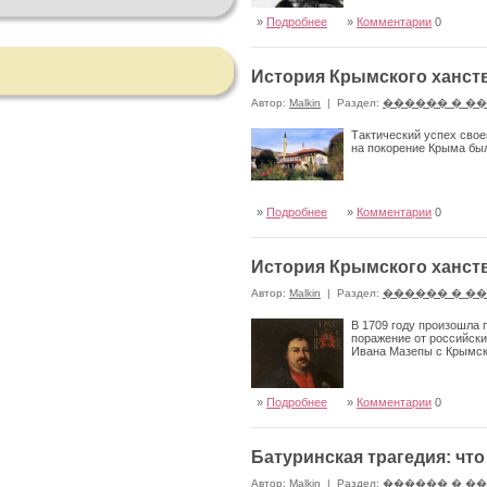
»
Подробнее
»
Комментарии
0
История Крымского ханств
Автор:
Malkin
|
Раздел:
������ � �
Тактический успех свое
на покорение Крыма был
»
Подробнее
»
Комментарии
0
История Крымского ханств
Автор:
Malkin
|
Раздел:
������ � �
В 1709 году произошла 
поражение от российских
Ивана Мазепы с Крымс
»
Подробнее
»
Комментарии
0
Батуринская трагедия: что
Автор:
Malkin
|
Раздел:
������ � �