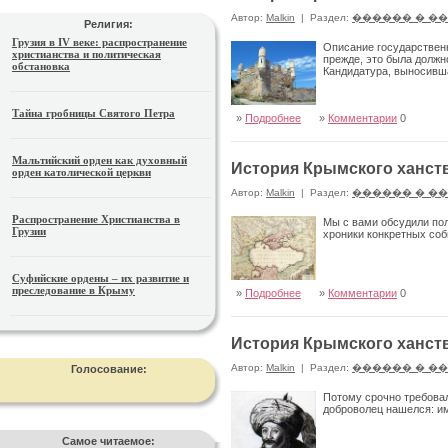
Автор:
Malkin
|
Раздел:
������ � �
Религия:
Грузия в IV веке: распространение
Описание государственн
христианства и политическая
прежде, это была долж
обстановка
Кандидатура, выносивша
Тайна гробницы Святого Петра
»
Подробнее
»
Комментарии
0
Мальтийский орден как духовный
История Крымского ханств
орден католической церкви
Автор:
Malkin
|
Раздел:
������ � �
Распространение Христианства в
Мы с вами обсудили пол
Грузии
хроники конкретных со
Суфийские ордены – их развитие и
преследование в Крыму
»
Подробнее
»
Комментарии
0
История Крымского ханств
Автор:
Malkin
|
Раздел:
������ � �
Голосование:
Потому срочно требовал
доброволец нашелся: им
Самое читаемое: