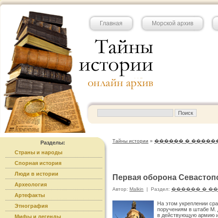
Главная
Морской архив
Тайны истории
»
������ � �����
Разделы:
Страны и народы
Спорная история
Люди в истории
Первая оборона Севастопо
Археология
Автор:
Malkin
|
Раздел:
������ � �
Артефакты
На этом укреплении ср
Этнография
поручениям в штабе М. Д
в действующую армию и
Мифы и легенды