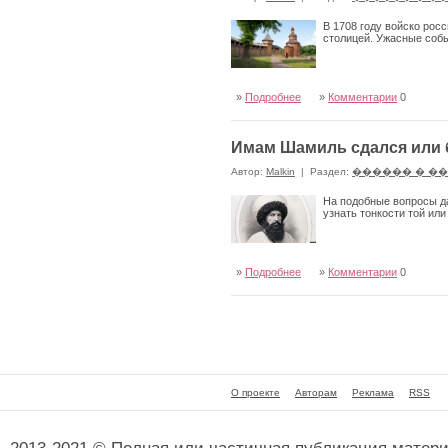
В 1708 году войско росс
столицей. Ужасные собы
»
Подробнее
»
Комментарии
0
Имам Шамиль сдался или б
Автор:
Malkin
|
Раздел:
������ � �
На подобные вопросы да
узнать тонкости той ил
»
Подробнее
»
Комментарии
0
О проекте
Авторам
Реклама
RSS