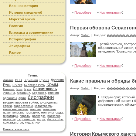
Военная история
История спецслужб
»
Подробнее
»
Комментарии
0
Морской архив
Религия
Первая оборона Севастопо
Классики и современники
Автор:
Malkin
|
Раздел:
������ � �
Историография
Третий бастион, постро
Эпиграфика
оборонительной линии, 
овладению "Большим ред
Разное
»
Подробнее
»
Комментарии
0
Темы:
Древняя
Англия
,
ВОВ
,
Германия
,
Грузия
,
Какие правила и обряды 
Крым
Русь
,
Египет
,
Киевская Русь
,
,
Автор:
Malkin
|
Раздел:
������ � �
Севастополь
Польша
,
Рим
,
Русь
,
,
Украина
,
Франция
,
Херсонес
,
Япония
,
биографии
I. Каждый брат, которы
адвокаты
,
арии
,
,
добровольной нищеты бе
вторая мировая война
,
диссиденты
,
справедливости; обиже
евреи
,
зороастризм
,
катастрофы
,
крымские татары
,
масоны
,
мировое
правительство
,
монархи
,
монголы
,
орда
,
пирамиды
,
пираты
,
разведка
,
раскопки
,
»
Подробнее
»
Комментарии
0
ритуалы
,
террористы
,
тюрки
,
философы
,
христианство
,
художники
Показать все теги
История Крымского ханств