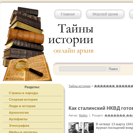
Главная
Морской архив
Тайны истории
»
������� �����
Разделы:
Страны и народы
Спорная история
Люди в истории
Как сталинский НКВД гото
Археология
Автор:
Malkin
|
Раздел:
������� ��
Артефакты
В четверг 13 марта 194
Этнография
журнал посещений вожд
Мифы и легенды