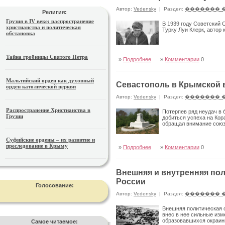
Автор:
Vedensky
|
Раздел:
������� 
Религия:
Грузия в IV веке: распространение
В 1939 году Советский 
христианства и политическая
Турку Луи Клерк, автор 
обстановка
Тайна гробницы Святого Петра
»
Подробнее
»
Комментарии
0
Мальтийский орден как духовный
Севастополь в Крымской в
орден католической церкви
Автор:
Vedensky
|
Раздел:
������� 
Распространение Христианства в
Потерпев ряд неудач в 
Грузии
добиться успеха на Кор
обращал внимание союз
Суфийские ордены – их развитие и
преследование в Крыму
»
Подробнее
»
Комментарии
0
Внешняя и внутренняя пол
России
Голосование:
Автор:
Vedensky
|
Раздел:
������� 
Внешняя политическая о
внес в нее сильные изм
образовавшихся окраинн
Самое читаемое: