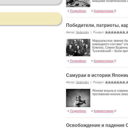
внешнее политическое
»
Подробнее
»
Комментарии
0
Победители, патриоты, к
Автор:
Vedensky
|
Раздел:
������� 
Маршальское звание бы
командного состава" с
Блюхер, Семен Буденный
Тухачевский – были аре
»
Подробнее
»
Комментарии
0
Самураи в истории Япони
Автор:
Vedensky
|
Раздел:
������� 
Япония вошла в совреме
протяжении многих веко
»
Подробнее
»
Комментарии
0
Освобождение и падение 