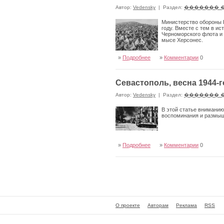
Автор:
Vedensky
|
Раздел:
������� 
Министерство обороны Р
году. Вместе с тем в и
Черноморского флота и 
мысе Херсонес.
»
Подробнее
»
Комментарии
0
Севастополь, весна 1944-г
Автор:
Vedensky
|
Раздел:
������� 
В этой статье вниманию
воспоминания и размыш
»
Подробнее
»
Комментарии
0
О проекте
Авторам
Реклама
RSS