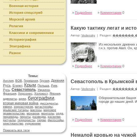
Военная история
История спецслужб
»
Подробнее
»
Комментарии
0
Морской архив
Религия
Какую тактику легат и ист
Классики и современники
Автор:
Vedensky
|
Раздел:
������� 
Историография
Из нескольких древних 
Эпиграфика
г.н.э. против Alani. Он,
Разное
»
Подробнее
»
Комментарии
0
Темы:
Древняя
Англия
,
ВОВ
,
Германия
,
Грузия
,
Севастополь в Крымской 
Крым
Русь
,
Египет
,
,
Польша
,
Рим
,
Автор:
Vedensky
|
Раздел:
������� 
Севастополь
Русь
,
,
Украина
,
Франция
,
Херсонес
,
Холокост
,
Япония
,
биографии
Оборонительная башня 
адвокаты
,
арии
,
,
городе до наших дней. 
вторая мировая война
,
диссиденты
,
евреи
,
зороастризм
,
катастрофы
,
крымские татары
,
масоны
,
мировое
правительство
,
монархи
,
монголы
,
орда
,
пирамиды
,
пираты
,
разведка
,
раскопки
,
»
Подробнее
»
Комментарии
0
ритуалы
,
террористы
,
тюрки
,
философы
,
христианство
,
художники
Показать все теги
Немалой кровью на чужой