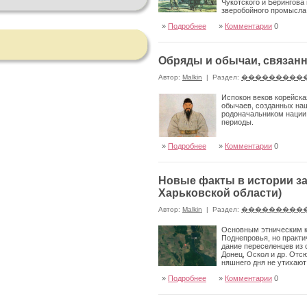
Чукотского и Берингова
зверобойного промысла
»
Подробнее
»
Комментарии
0
Обряды и обычаи, связанн
Автор:
Malkin
|
Раздел:
���������
Испокон веков корейска
обычаев, созданных на
родоначальником нации 
периоды.
»
Подробнее
»
Комментарии
0
Новые факты в истории з
Харьковской области)
Автор:
Malkin
|
Раздел:
���������
Основным этническим ко
Поднепровья, но практи
дание переселенцев из 
Донец, Оскол и др. Отс
няшнего дня не утихают
колонизации данного региона.
»
Подробнее
»
Комментарии
0