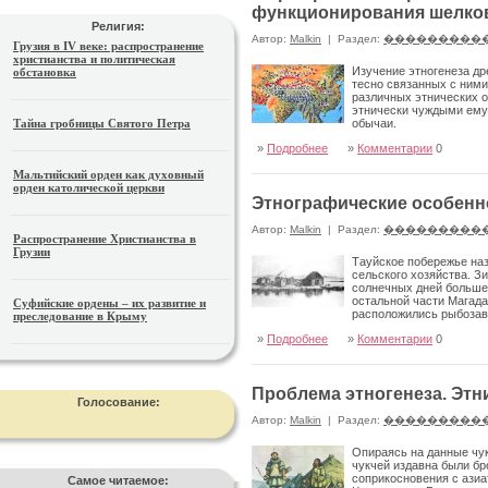
функционирования шелков
Религия:
Автор:
Malkin
|
Раздел:
���������
Грузия в IV веке: распространение
христианства и политическая
Изучение этногенеза др
обстановка
тесно связанных с ними
различных этни­ческих 
этнически чуждыми ему 
Тайна гробницы Святого Петра
обычаи.
»
Подробнее
»
Комментарии
0
Мальтийский орден как духовный
орден католической церкви
Этнографические особенн
Автор:
Malkin
|
Раздел:
���������
Распространение Христианства в
Грузии
Тауйское побережье на
сель­ского хозяйства. З
солнечных дней больше, 
остальной части Магада
Суфийские ордены – их развитие и
расположились рыбозаво
преследование в Крыму
делениями является основным поставщик
»
Подробнее
»
Комментарии
0
Проблема этногенеза. Этн
Голосование:
Автор:
Malkin
|
Раздел:
���������
Опираясь на данные чук
чукчей издавна были бр
соприкосновения с азиа
Самое читаемое: