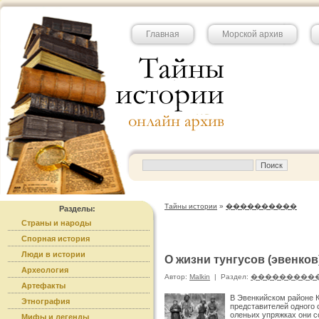
Главная
Морской архив
Тайны истории
»
����������
Разделы:
Страны и народы
Спорная история
Люди в истории
О жизни тунгусов (эвенков
Археология
Автор:
Malkin
|
Раздел:
���������
Артефакты
В Эвенкийском районе К
Этнография
представителей одного 
оленьих упряжках они с
Мифы и легенды