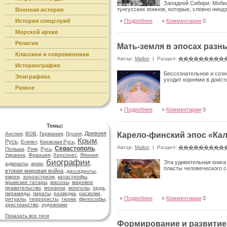
Западной Сибири. Мобил
тунгусских воинов, которые, словно нинд
Военная история
История спецслужб
»
Подробнее
»
Комментарии
0
Морской архив
Религия
Мать-земля в эпосах разн
Классики и современники
Автор:
Malkin
|
Раздел:
���������
Историография
Бессознательное и созн
Эпиграфика
уходит корнями в доист
Разное
»
Подробнее
»
Комментарии
0
Темы:
Древняя
Англия
,
ВОВ
,
Германия
,
Грузия
,
Карело-финский эпос «Ка
Крым
Русь
,
Египет
,
Киевская Русь
,
,
Автор:
Malkin
|
Раздел:
���������
Севастополь
Польша
,
Рим
,
Русь
,
,
Украина
,
Франция
,
Херсонес
,
Япония
,
биографии
Эта удивительная книга
адвокаты
,
арии
,
,
пласты человеческого 
вторая мировая война
,
диссиденты
,
евреи
,
зороастризм
,
катастрофы
,
крымские татары
,
масоны
,
мировое
правительство
,
монархи
,
монголы
,
орда
,
пирамиды
,
пираты
,
разведка
,
раскопки
,
»
Подробнее
»
Комментарии
0
ритуалы
,
террористы
,
тюрки
,
философы
,
христианство
,
художники
Показать все теги
Формирование и развитие