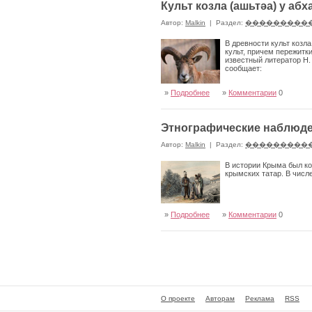
Культ козла (ашьтǝа) у абх
Автор:
Malkin
|
Раздел:
���������
В древности культ козл
культ, причем пережитк
известный лите­ратор Н.
сообщает:
»
Подробнее
»
Комментарии
0
Этнографические наблюде
Автор:
Malkin
|
Раздел:
���������
В истории Крыма был ко
крымских татар. В числ
»
Подробнее
»
Комментарии
0
О проекте
Авторам
Реклама
RSS