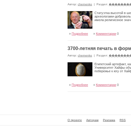
Автор:
chernenko
|
Раздел:
�������
Статуэтка высотой в ше
археологами-добровольц
имела религиозное знач
»
Подробнее
»
Комментарии
0
3700-летняя печать в фор
Автор:
chernenko
|
Раздел:
�������
Египетский артефакт, к
Университет Хайфы объя
побережье к югу от Ха
»
Подробнее
»
Комментарии
0
О проекте
Авторам
Реклама
RSS