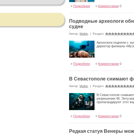
»
Подробнее
»
Комментарии
0
Подводные археологи обн
судне
Автор:
Malkin
|
Раздел:
���������
Археологи подняли с за
директор филиала «Муз
»
Подробнее
»
Комментарии
0
В Севастополе снимают ф
Автор:
Malkin
|
Раздел:
���������
В Севастополе снимают
разрешении 4К. Энтузи
пропагандируют этот ви
»
Подробнее
»
Комментарии
0
Редкая статуя Венеры мо