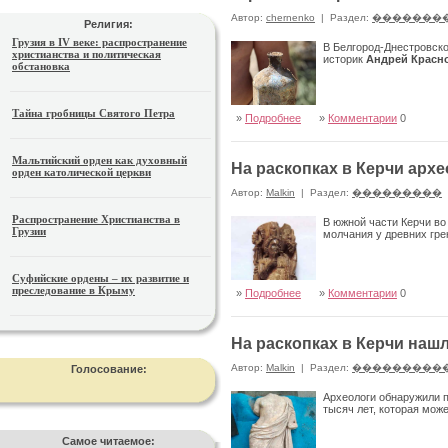
Автор:
chernenko
|
Раздел:
�������
Религия:
Грузия в IV веке: распространение
В Белгород-Днестровск
христианства и политическая
историк
Андрей Красн
обстановка
Тайна гробницы Святого Петра
»
Подробнее
»
Комментарии
0
Мальтийский орден как духовный
На раскопках в Керчи арх
орден католической церкви
Автор:
Malkin
|
Раздел:
���������
Распространение Христианства в
В южной части Керчи во
Грузии
молчания у древних гре
Суфийские ордены – их развитие и
преследование в Крыму
»
Подробнее
»
Комментарии
0
На раскопках в Керчи на
Автор:
Malkin
|
Раздел:
���������
Голосование:
Археологи обнаружили 
тысяч лет, которая мож
Самое читаемое: