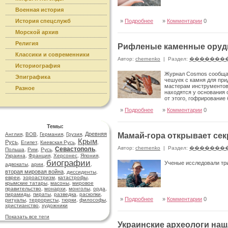
Военная история
История спецслужб
»
Подробнее
»
Комментарии
0
Морской архив
Религия
Рифленые каменные оруд
Классики и современники
Автор:
chernenko
|
Раздел:
�������
Историография
Журнал Cosmos сообщае
Эпиграфика
чешуек с камня для пр
мастерам инструментов,
Разное
находятся у основания 
от этого, гофрирование
»
Подробнее
»
Комментарии
0
Темы:
Древняя
Англия
,
ВОВ
,
Германия
,
Грузия
,
Мамай-гора открывает сек
Крым
Русь
,
Египет
,
Киевская Русь
,
,
Автор:
chernenko
|
Раздел:
�������
Севастополь
Польша
,
Рим
,
Русь
,
,
Украина
,
Франция
,
Херсонес
,
Япония
,
биографии
Ученые исследовали три
адвокаты
,
арии
,
,
вторая мировая война
,
диссиденты
,
евреи
,
зороастризм
,
катастрофы
,
крымские татары
,
масоны
,
мировое
правительство
,
монархи
,
монголы
,
орда
,
пирамиды
,
пираты
,
разведка
,
раскопки
,
»
Подробнее
»
Комментарии
0
ритуалы
,
террористы
,
тюрки
,
философы
,
христианство
,
художники
Показать все теги
Украинские археологи на