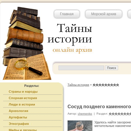
Главная
Морской архив
Тайны истории
»
���������
Разделы:
Страны и народы
Спорная история
Люди в истории
Сосуд позднего каменного
Археология
Автор:
chernenko
|
Раздел:
�������
Артефакты
Удалось найти захороне
Этнография
метательные наконечни
Мифы и легенды