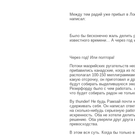
Между тем радий уже прибыл в Лон
написал:
Было бы бесконечно жаль делить р
известного времени… А через год 
Через год! Или полтора!
Потоки маорийских ругательств не
прибавились канадские, когда из 
располагал 100-150 миллиграммами
какую отсрочку, он приготовил и д
будут собирать выделившуюся эман
Резерфорду было с чем работать.
что будет собирать радон не тольк
By thunder! He будь Рамзай почти 
сдерживать себя. Он написал отве
на сколько-нибудь серьезную рабо
искренность. Оба не хотели делит
решению. Оба уверяли друг друга 
превосходства.
В этом вся суть. Когда бы только 