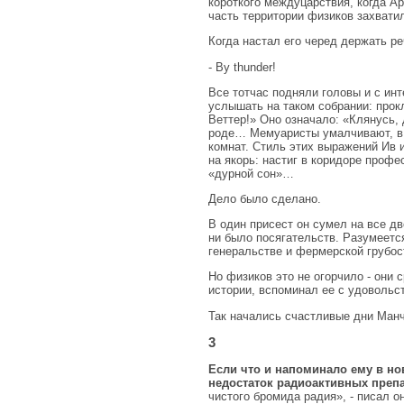
короткого междуцарствия, когда А
часть территории физиков захвати
Когда настал его черед держать ре
- By thunder!
Все тотчас подняли головы и с инт
услышать на таком собрании: прок
Веттер!» Оно означало: «Клянусь, д
роде… Мемуаристы умалчивают, в 
комнат. Стиль этих выражений Ив и
на якорь: настиг в коридоре профе
«дурной сон»…
Дело было сделано.
В один присест он сумел на все д
ни было посягательств. Разумеетс
генеральстве и фермерской грубо
Но физиков это не огорчило - они 
истории, вспоминал ее с удовольс
Так начались счастливые дни Манч
3
Если что и напоминало ему в но
недостаток радиоактивных препа
чистого бромида радия», - писал о