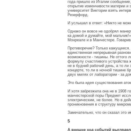
года пришло из Италии сообщение,
открытие изменчивости материи и 
университет Виктории взять интер
Резерфорд.
И услышал в ответ: «Никто не може
Однако он вовсе не одобрял манер
ка домой и думайте, мой мальчик!» 
Монреале и в Манчестере. Говарив
Противоречие? Только кажущееся. 
единственная непрерывная разнови
возможности - тишины. Не оттого 
формулу счастливого устройства ж
не в будний рабочий день, а то ли
концерте, то ли в ночной тишине б
двух милях от лаборатории - за д
Это была идея существования атом
И хотя забрезжила она не в 1908 го
манчестерской поры Предмет иссле
электрическим, не более. Но в де
проникновения в структуру микром
Замечательно, что он сказал это 
5
А внешне ход событий выглядел 