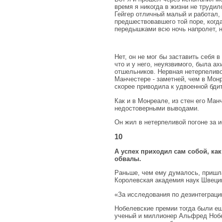
время я никогда в жизни не трудил
Гейгер отличный малый и работал,
предшествовавшего той поре, когда
передышками всю ночь напролет, н
Нет, он не мог бы заставить себя 
что и у него, неуязвимого, была а
отшельников. Нервная нетерпеливо
Манчестере - заметней, чем в Мон
скорее приводила к удвоенной бди
Как и в Монреале, из стен его Ма
недостоверными выводами.
Он жил в нетерпеливой погоне за 
10
А успех приходил сам собой, ка
обвалы.
Раньше, чем ему думалось, пришла
Королевская академия наук Швеци
«За исследования по дезинтеграци
Нобелевские премии тогда были ещ
ученый и миллионер Альфред Нобел