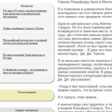
Самому Резерфорду было в Манче
Религия:
Его появление в университете Ви
Грузия в IV веке: распространение
выкладывать на стол никаких реко
христианства и политическая
хотя немало этих призраков толпи
обстановка
Одна из центральных улиц Манчест
страдал. Но это было наименьшей е
Тайна гробницы Святого Петра
возвращаться в памятные места: о
туда, где столетием раньше родил
системы философии химии» Джона 
Мальтийский орден как духовный
количественную основу науки о ве
орден католической церкви
притязаний. «Хотя он был одним и
великий человек… В день его похо
манчестерец - Дж. Дж. Томсон.
Распространение Христианства в
Грузии
И не меньшим пиететом окружено 
пивоваренного завода, посвятивши
двадцатипятилетнему, удалось в 1
Суфийские ордены – их развитие и
закона сохранения энергии. В двад
преследование в Крыму
Манчестерского литературно-фило
Дж. Дж. рассказывал:
- Когда я был мальчишкой, отец п
правом сказать, что встречал этог
Голосование:
И я горжусь этим правом…
А манчестерцы уже гордились и те
учеником Бальфура Стюарта. Это и
Самое читаемое:
семейном архиве «Физический букв