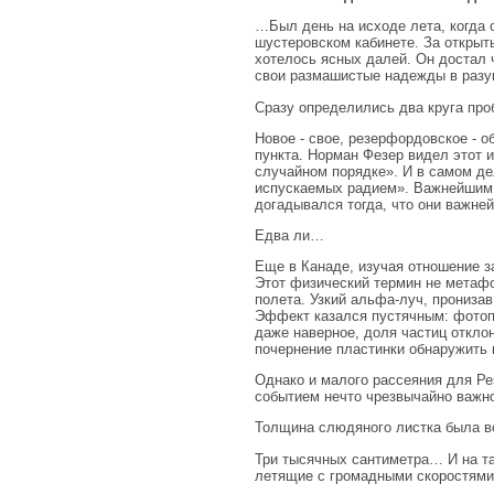
…Был день на исходе лета, когда 
шустеровском кабинете. За открыты
хотелось ясных далей. Он достал 
свои размашистые надежды в разум
Сразу определились два круга проб
Новое - свое, резерфордовское - 
пункта. Норман Фезер видел этот 
случайном порядке». И в самом дел
испускаемых радием». Важнейшим 
догадывался тогда, что они важне
Едва ли…
Еще в Канаде, изучая отношение за
Этот физический термин не метафо
полета. Узкий альфа-луч, прониза
Эффект казался пустячным: фотопл
даже наверное, доля частиц отклон
почернение пластинки обнаружить 
Однако и малого рассеяния для Ре
событием нечто чрезвычайно важн
Толщина слюдяного листка была вс
Три тысячных сантиметра… И на та
летящие с громадными скоростями