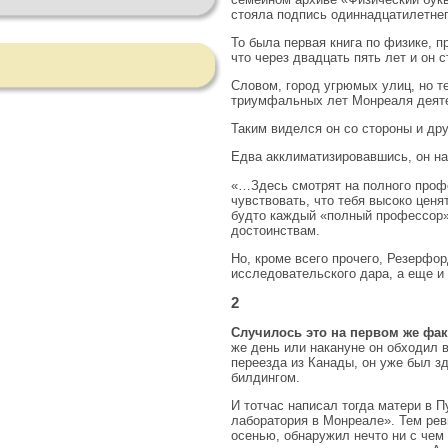
стояла подпись одиннадцатилетнег
То была первая книга по физике, 
что через двадцать пять лет и он
Словом, город угрюмых улиц, но т
триумфальных лет Монреаля деят
Таким виделся он со стороны и дру
Едва акклиматизировавшись, он н
«…Здесь смотрят на полного профе
чувствовать, что тебя высоко цен
будто каждый «полный профессор» 
достоинствам.
Но, кроме всего прочего, Резерфо
исследовательского дара, а еще и 
2
Случилось это на первом же фак
же день или накануне он обходил 
переезда из Канады, он уже был 
билдингом.
И тотчас написал тогда матери в П
лаборатория в Монреале». Тем рев
осенью, обнаружил нечто ни с чем 