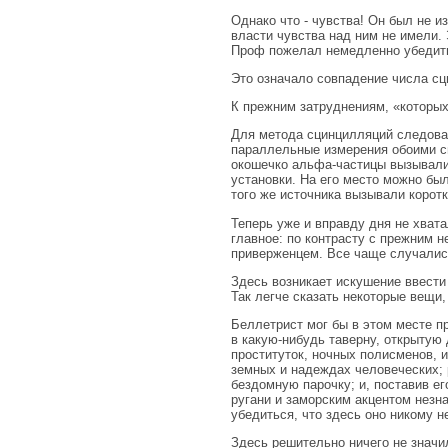
Однако что - чувства! Он был не 
власти чувства над ним не имели. 
Проф пожелал немедленно убедить
Это означало совпадение числа сц
К прежним затруднениям, «которых
Для метода сцинцилляций следова
параллельные измерения обоими с
окошечко альфа-частицы вызывали
установки. На его место можно бы
того же источника вызывали коротк
Теперь уже и вправду дня не хват
главное: по контрасту с прежним 
приверженцем. Все чаще случались 
Здесь возникает искушение ввести
Так легче сказать некоторые вещи,
Беллетрист мог бы в этом месте п
в какую-нибудь таверну, открытую
проституток, ночных полисменов, 
земных и надеждах человеческих; 
бездомную парочку; и, поставив е
ругани и заморским акцентом незна
убедиться, что здесь оно никому не
Здесь решительно ничего не значил