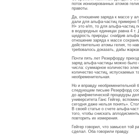
поток ионизированных атомов гели
правоты.
Да, отношение заряда к массе у а
дали для альфа-частиц примерно 5
Н+ это e/m, то для альфа-частиц п
в водородных единицах равна 4 т.
щедрость природы: снабдив альфа-ча
отношение заряда к массе сохранял
действительно атомы гелия, то на
требовалось доказать, дабы жарка
Почти пять лет Резерфорду приход
заряд альфа-частицы можно было 
числа: суммарное количество элек
количество частиц, испускаемых та
необременительная.
Но и вправду необременительной б
следующем письме Резерфорд сооб
до арифметической процедуры дел
университета Ганс Гейгер, вспомин
сегодня даже нельзя понять». Сто
В своей статье о счете альфа-час
того, чтобы снискать аплодисменты
повторить их измерения.
Гейгер говорил, что замысел той 
сделал. Оба говорили правду.