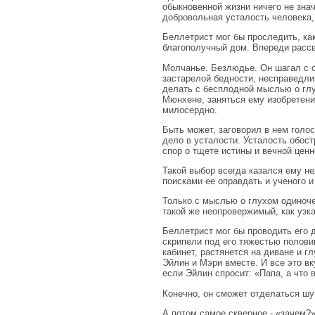
обыкновенной жизни ничего не знач
добровольная усталость человека, 
Беллетрист мог бы проследить, ка
благополучный дом. Впереди рассв
Молчанье. Безлюдье. Он шагал с 
застарелой бедности, несправедлив
делать с бесплодной мыслью о гл
Мюнхене, заняться ему изобретени
милосердно.
Быть может, заговорил в нем голос
дело в усталости. Усталость обост
спор о тщете истины и вечной ценн
Такой выбор всегда казался ему н
поисками ее оправдать и ученого и
Только с мыслью о глухом одиноче
такой же неопровержимый, как узк
Беллетрист мог бы проводить его д
скрипели под его тяжестью полови
кабинет, растянется на диване и г
Эйлин и Мэри вместе. И все это вк
если Эйлин спросит: «Папа, а что 
Конечно, он сможет отделаться шут
А потом самое скверное - «зачем?».