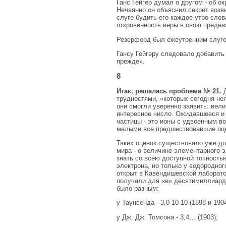
Ганс Гейгер думал о другом - об 
Нечаянно он объяснил секрет воз
слуге будить его каждое утро слов
откровенность веры в свою предна
Резерфорд был ежеутренним слугой
Гансу Гейгеру следовало добавить
прежде».
8
Итак, решалась проблема № 21.
Д
трудностями, «которых сегодня не
они смогли уверенно заявить: вели
интересное число. Ожидавшееся и 
частицы - это ионы с удвоенным в
малыми все предшествовавшие оце
Таких оценок существовало уже до
мира - о величине элементарного э
знать со всею доступной точностью
электрона, но только у водородного
открыт в Кавендишевской лаборато
получали для «е» десятимиллиардн
было разным:
у Таунсенда - 3,0-10-10 (1898 и 1904
у Дж. Дж. Томсона - 3,4… (1903);