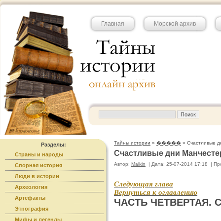
Главная
Морской архив
Тайны истории
»
�����
» Счастливые д
Разделы:
Счастливые дни Манчестер
Страны и народы
Автор:
Malkin
|
Дата: 25-07-2014 17:18
|
Пр
Спорная история
Люди в истории
Следующая глава
Археология
Вернуться к оглавлению
Артефакты
ЧАСТЬ ЧЕТВЕРТАЯ. Сч
Этнография
Мифы и легенды