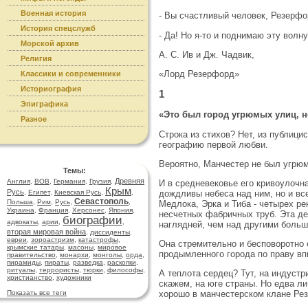
Военная история
- Вы счастливый человек, Резерфор
История спецслужб
- Да! Но я-то и поднимаю эту волну
Морской архив
А. С. Ив и Дж. Чадвик,
Религия
«Лорд Резерфорд»
Классики и современники
Историография
1
Эпиграфика
«Это был город угрюмых улиц, н
Разное
Строка из стихов? Нет, из публици
географию первой любви.
Вероятно, Манчестер не был угрю
Темы:
Древняя
Англия
,
ВОВ
,
Германия
,
Грузия
,
И в средневековье его кривоулочн
Крым
Русь
дождливы небеса над ним, но и вс
,
Египет
,
Киевская Русь
,
,
Севастополь
Польша
,
Рим
,
Русь
,
,
Медлока, Эрка и Тиба - четырех р
Украина
,
Франция
,
Херсонес
,
Япония
,
несчетных фабричных труб. Эта де
биографии
адвокаты
,
арии
,
,
наглядней, чем над другими больш
вторая мировая война
,
диссиденты
,
евреи
,
зороастризм
,
катастрофы
,
Она стремительно и бесповоротно 
крымские татары
,
масоны
,
мировое
продымленного города по праву вп
правительство
,
монархи
,
монголы
,
орда
,
пирамиды
,
пираты
,
разведка
,
раскопки
,
ритуалы
,
террористы
,
тюрки
,
философы
,
А теплота сердец? Тут, на индустр
христианство
,
художники
скажем, на юге страны. Но едва л
Показать все теги
хорошо в манчестерском клане Ре