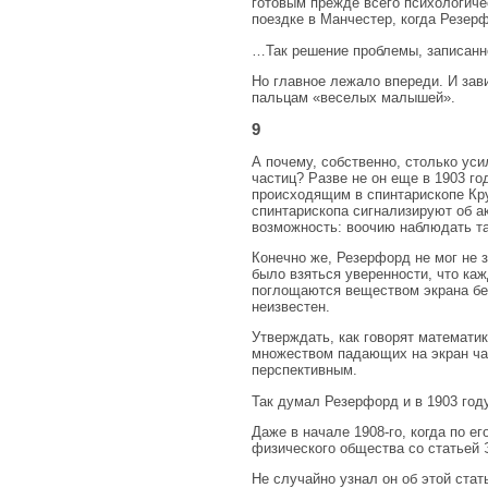
готовым прежде всего психологиче
поездке в Манчестер, когда Резер
…Так решение проблемы, записанно
Но главное лежало впереди. И завис
пальцам «веселых малышей».
9
А почему, собственно, столько ус
частиц? Разве не он еще в 1903 г
происходящим в спинтарископе Крук
спинтарископа сигнализируют об а
возможность: воочию наблюдать та
Конечно же, Резерфорд не мог не 
было взяться уверенности, что ка
поглощаются веществом экрана бе
неизвестен.
Утверждать, как говорят математи
множеством падающих на экран час
перспективным.
Так думал Резерфорд и в 1903 год
Даже в начале 1908-го, когда по 
физического общества со статьей 
Не случайно узнал он об этой стат