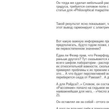
Он тогда же сделал небольшой рас
градуса, требуется силовое поле с
статье для «Philosophical magazine
Такой результат ясно показывает,
этот вывод гармонирует с электри
Вот какую важную информацию при
предполагать, будто годом позже, 
ее первостепенном значении?
Едва ли Фезер прав, что Резерфор
раньше другого? Тут сказываются 
всего шефом лаборатории - распор
их относительной важности, сколь
примерял проблемы к их прежним и
это… А что будет перспективней в
переберется сюда от Рамзая?.. А 
А для Ройдса?..» Словом, он сост
«Рассеяние» попало на седьмое ме
наиважнейшая для него, - «Число 
21.
Он оставлял ее за собой - оттого о
А кого он возьмет себе в помощни