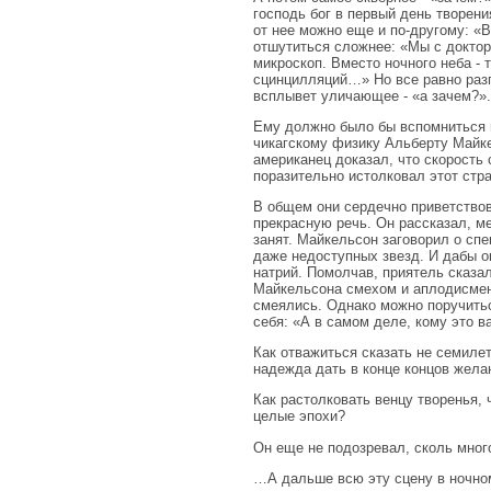
господь бог в первый день творени
от нее можно еще и по-другому: «В
отшутиться сложнее: «Мы с доктор
микроскоп. Вместо ночного неба - 
сцинцилляций…» Но все равно раз
всплывет уличающее - «а зачем?».
Ему должно было бы вспомниться 
чикагскому физику Альберту Майке
американец доказал, что скорость 
поразительно истолковал этот стр
В общем они сердечно приветствов
прекрасную речь. Он рассказал, м
занят. Майкельсон заговорил о сп
даже недоступных звезд. И дабы о
натрий. Помолчав, приятель сказал
Майкельсона смехом и аплодисмент
смеялись. Однако можно поручитьс
себя: «А в самом деле, кому это в
Как отважиться сказать не семилет
надежда дать в конце концов жела
Как растолковать венцу творенья, ч
целые эпохи?
Он еще не подозревал, сколь мног
…А дальше всю эту сцену в ночном