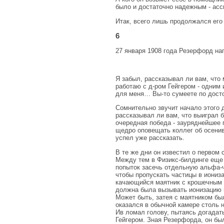
было и достаточно надежным - асс
Итак, всего лишь продолжался его
6
27 января 1908 года Резерфорд на
Я забыл, рассказывал ли вам, чт
работаю с д-ром Гейгером - одним
для меня… Вы-то сумеете по досто
Сомнительно звучит начало этого 
рассказывал ли вам, что выиграл 
очередная победа - зауряднейшее 
щедро оповещать коллег об осенив
успел уже рассказать.
В те же дни он известил о первом
Между тем в Физикс-билдинге еще
попыток засечь отдельную альфа-ч
чтобы пропускать частицы в иониза
качающийся маятник с крошечным о
должна была вызывать ионизацию г
Может быть, затея с маятником бы
оказался в обычной камере столь 
Ив ломал голову, пытаясь догадат
Гейгером. Зная Резерфорда, он был