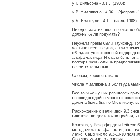
у Г. Вильсона - 3,1… (1903);
у Р. Милликена - 4,06… (февраль 1
у Б. Болтвуда - 4,1… (июль 1908).
Ни одно из этих чисел не могло об
должны были подумать?
Неужели правы были Таунсенд, Томс
частица несет не два, а три элеме
обладает ушестеренной водородной
альфа-частицы. И стало быть, она 
полтора раза больше предполагавш
несостоятельными.
Словом, хорошего мало…
Числа Милликена и Болтвуда были
Все-таки «е» у них равнялось прим
неправдоподобно много по сравнен
должна была бы, по Милликену, выр
Расхождение с величиной 9,3 снов
гипотезе, но достаточно грубым, ч
Конечно, у Резерфорда и Гейгера б
метод счета альфа-частиц ввел их
легко. Само число 9,3-10-10 появи
Оно заслуживало доверия.