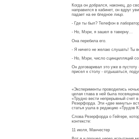
Когда он добрался, наконец, до с
направился в кабинет, он вдруг ув
падает на ее бледное лицо.
- Где ты был? Телефон в лаборато
- Но, Мэри, я зашел в таверну…
Она перебила его.
- Я ничего не желаю слушать! Ты 
- Но, Мэри, число сцинцилляций с
Он договаривал это уже в пустоту 
присел к столу - отдышаться, под
«Эксперименты проводились ночью 
целая глава в ней была посвящена
«Трудно вести непрерывный счет в
Резерфорда. Эти «две минуты» вст
статья ушла в редакцию «Трудов К
Слова Резерфорда о Гейгере, кото
контексте:
11 июля, Манчестер
Вот я и прошел через испытания мо