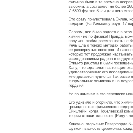
физиков были в те времена несра
высоким, а составлял не более 16
И 6800 фунтов были для него сказ
Это сразу почувствовала Эйлин, к
подарки. (На Уилмслоу-роуд. 17 ц
Словом, все было радостно в этом
химии - не по физике! Правда, мож
пору «он любил рассказывать не бе
Речь шла о тонких методах работы
ее развернутых спектров. И након
которых тот продолжал настаиват
исследованиями радона в содруже
Этим-то работам и были посвящены 
Хану, что сделался настоящим экс
удовлетворявших его исследований
мне делается нудно…» Так разве н
«нормальных химиков» и на лауреа
гордыня!
Но по намекам в его переписке мо
Его удивило и огорчило, что хими
громадностью физического содержа
Эйнштейн, когда Нобелевский коми
теории относительности. (Ряду чле
Конечно, огорчение Резерфорда б
шуткой пышность церемонии, ожида