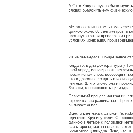
А Отто Хану не нужно было мучить
словах объяснить ему физическую 
Метод состоит в том, чтобы через
длиною около 60 сантиметров, в к
протянута тонкая проволока и прил
условиях ионизация, производимая 
Ив не обманулся. Придуманное от
Когда-то, в дни докторантуры у То
свой черед, ионизировать встречн
новым ионам вновь воссоединяться
этого довольно создать в ионизац
Гейгера. Для этого-то они и протя
батареи, а поверхность цилиндра -
Слабенький процесс ионизации, сп
стремительно развиваться. Происх
вызывает обвал.
Вместо маятника с дыркой Резерфо
одиночке. Крупицу радия-С - хорош
длиною в четыре с половиной метр
все стороны, могла попасть в этот
бронзового цилиндра. Ясно, что из