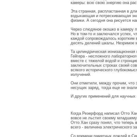
камеры: всю свою энергию она рас
Эта странная, распластанная в дл
вздыхающая и потрескивающая экс
физики. А сегодня она рисуется н
Через слюдяное окошко в камеру пр
Но в том-то и заключался успех, 
каждой сопровождалось коротким в
десять делений шкалы. Незримое 
Та цилиндрическая ионизационная 
Гейгера - несложного лабораторно
вместе с тяжелой водой и стронци
заключительных строках своей сов
всякого исторического глубокомы
излучений.
Они отметили, между прочим, что 
несущих заряд, тогда еще не знали
И других применений для научных
Когда Резерфорд написал Отто Хану
вовсе не льстил своему младшему 
Отто Хан сразу понял, что теперь
всего - величина электрического з
Со времени памятных дождей в Сев