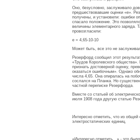
Оно, безусловно, заслуживало до
предшествовавшие оценки «е». Рез
получены, и установили: ошибки оп
спасало положение. Это позволяло
величины элементарного заряда. 
провозгласили:
е = 4,65-10-10
Может быть, все это не заслуживал
Резерфорд сообщил этот результат
«Трудов Королевского общества».
признать достоверной оценку, пре
оказаться ошибочным». Однако об
числа 4,65. Она опиралась на поб
сослался на Планка. Но существен
частной переписке Резерфорда.
Вместе со статьей об электрическ
июля 1908 года другую статью Рез
Интересно отметить, что из общей 
электростатических единиц.
«Интересно отметить…» - это было