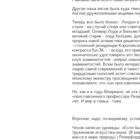
Другая чаша весов была куда тяже
Англии дружелюбными акциями пока
Теперь все было близко - Лондон
стали - на случай спора или совет
младший, Оливер Лодж и Вильям К
великий старик - лорд Кельвин, д
пророка новой атомистики решите
- столичной резиденции Королевск
конгресса Би-Эй… - всюду его при
окончательно удостоверить его бе
клуб знаменитостей - избрал ново
знаменитостей. Всем было интерес
лидер самой современной и таинств
тридцатишестилетний атлет совсе
японскому министру просвещения б
познакомили, это сын прославлен
Но, как и в годы Монреаля, не эт
«прославленного профессора Резер
лет. И мир в семье - тоже.
Впрочем, надо, по-видимому, усло
Чехов написал однажды: «Если бы 
тружеников искусства-науки. (В ми
масса в мире природы.) Резерфорд