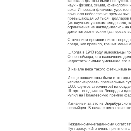
капитала должны были послужить 
наук - физики, химии, физиологии 
века. И первым физиком, удостоен
признало нобелевские премии выс
превышающая 50 тысяч долларов (е
(их научным успехам следовало, к
ограничения не накладывались на 
даже патриотическим (за первые в
С течением времени пиетет перед
среда, как правило, грешит меньше
…Когда в 1943 году американцы по
Оппенгеймера, его назначение долг
недостаток сильно уменьшал его в
В начале века такого фетишизма н
И еще невозможны были в те годы 
капитализировать премиальные сум
E000 фунтов стерлингов) на созда
Штарк - сподвижник Ленарда и оди
купил на Нобелевскую премию фа
Изгнанный за это из Вюрцбургского
неарийцев. В начале века такие ш
Нежданному-негаданному богатству
Пунгареху: «Это очень приятно и 