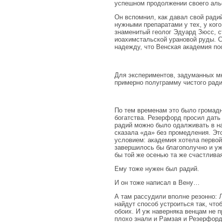
успешном продолжении своего аль
Он вспомнил, как давал свой ради
нужными препаратами у тех, у кого
знаменитый геолог Эдуард Зюсс, с
иоахимстальской урановой руды. Ст
надежду, что Венская академия по
Для экспериментов, задуманных мн
примерно полуграмму чистого ради
По тем временам это было громадн
богатства. Резерфорд просил дать
радий можно было одалживать в на
сказала «да» без промедления. Эт
условием: академия хотела первой
завершилось бы благополучно и уж
бы той же осенью та же счастлива
Ему тоже нужен был радий.
И он тоже написал в Вену…
А там рассудили вполне резонно: Л
найдут способ устроиться так, чт
обоих. И уж наверняка венцам не 
плохо знали и Рамзая и Резерфорд