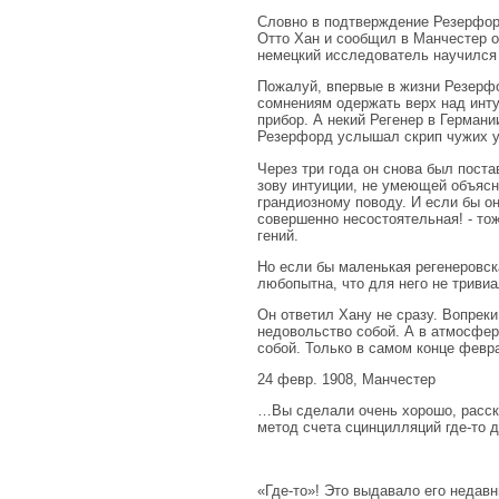
Словно в подтверждение Резерфорд
Отто Хан и сообщил в Манчестер о
немецкий исследователь научился 
Пожалуй, впервые в жизни Резерф
сомнениям одержать верх над инту
прибор. А некий Регенер в Герман
Резерфорд услышал скрип чужих у
Через три года он снова был пост
зову интуиции, не умеющей объясня
грандиозному поводу. И если бы о
совершенно несостоятельная! - тож
гений.
Но если бы маленькая регенеровск
любопытна, что для него не тривиа
Он ответил Хану не сразу. Вопрек
недовольство собой. А в атмосфер
собой. Только в самом конце февра
24 февр. 1908, Манчестер
…Вы сделали очень хорошо, расск
метод счета сцинцилляций где-то 
«Где-то»! Это выдавало его недавн