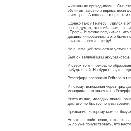
Физикам не приходилось… Они стал
обычным, словно и впрямь посягаю
а четыре… А колеса его при этом в
Однако Гансу Гейгеру чудился в э
он так думал, то ошибался», - из
«Проф». И можно поручиться, что о
дисциплинированности это было по
почтительности к шефу!
Но с немецкой точностью уступил 
Был он величайшим аккуратистом.
И сверх того - прекрасно образова
нибудь в рай. Но бури в науке по
Резерфорд превратил Гейгера в гре
И потому, вспоминая через тридцат
мемориальных заметках о Резерфо
Никто из нас, молодых людей, рабо
достаточно быстро почувствовали,
Признание, которому можно, безусл
Но что он, собственно, хотел ска
было уже почувствовать, что наст