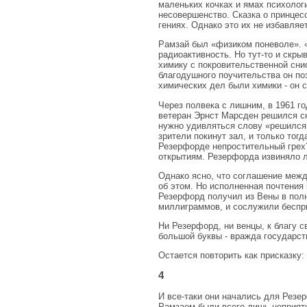
маленьких кочках и ямах психолог
несовершенство. Сказка о принцес
гениях. Однако это их не избавля
Рамзай был «физиком поневоле». 
радиоактивность. Но тут-то и скры
химику с покровительственной сни
благодушного поучительства он п
химических дел были химики - он 
Через полвека с лишним, в 1961 г
ветеран Эрнст Марсден решился ск
нужно удивляться слову «решился
зрители покинут зал, и только тог
Резерфорде непростительный грех?
открытиям. Резерфорда извиняло л
Однако ясно, что соглашение межд
об этом. Но исполненная почтения 
Резерфорд получил из Вены в полн
миллиграммов, и сослужили беспр
Ни Резерфорд, ни венцы, к благу 
большой буквы - вражда государст
Остается повторить как присказку:
4
И все-таки они начались для Резе
Рамзаем были всего лишь неприятн