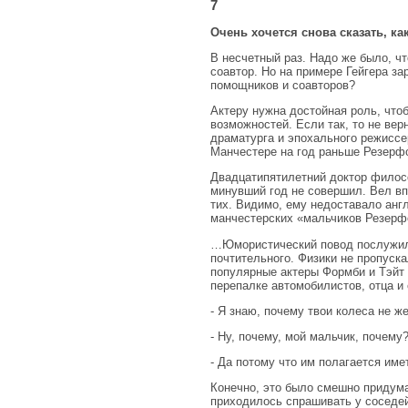
7
Очень хочется снова сказать, ка
В несчетный раз. Надо же было, ч
соавтор. Но на примере Гейгера з
помощников и соавторов?
Актеру нужна достойная роль, что
возможностей. Если так, то не вер
драматурга и эпохального режиссер
Манчестере на год раньше Резерф
Двадцатипятилетний доктор филосо
минувший год не совершил. Вел вп
тих. Видимо, ему недоставало анг
манчестерских «мальчиков Резерф
…Юмористический повод послужил 
почтительного. Физики не пропуск
популярные актеры Формби и Тэйт 
перепалке автомобилистов, отца и
- Я знаю, почему твои колеса не 
- Ну, почему, мой мальчик, почему
- Да потому что им полагается имет
Конечно, это было смешно придум
приходилось спрашивать у соседей