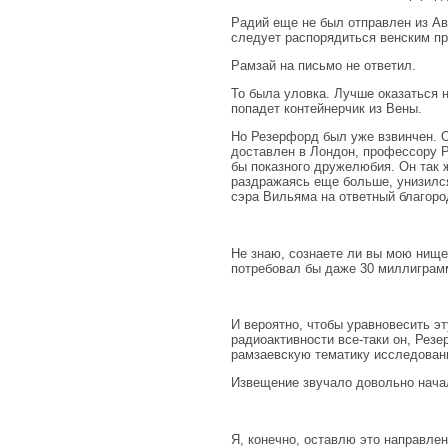
Радий еще не был отправлен из Ав
следует распорядиться венским пр
Рамзай на письмо не ответил.
То была уловка. Лучше оказаться 
попадет контейнерчик из Вены.
Но Резерфорд был уже взвинчен. О
доставлен в Лондон, профессору Р
бы показного дружелюбия. Он так ж
раздражаясь еще больше, унизился
сэра Вильяма на ответный благоро
Не знаю, сознаете ли вы мою нище
потребовал бы даже 30 миллигра
И вероятно, чтобы уравновесить эт
радиоактивности все-таки он, Резе
рамзаевскую тематику исследовани
Извещение звучало довольно нача
Я, конечно, оставлю это направле