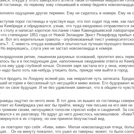
ийся, откуда у этого заморского атлета такая отчаянная невралгия голо
й гостинице, по первому зову спешивший в номер бедняги новозеландца
полняло ощущение других перемен. Ему не сиделось в номере. Ему не 
еступив порог гостиницы и чувствуя еще, что пол ходит под ним, как пал
на Кембридж и обрадовался, узнав, что туда ежедневно отправляются э
 к столу и написал короткое послание главе Кавендишевской лаборатор
 что стипендиат 1851 года от Новой Зеландии Эрнст Резерфорд прибыл 
е. Вот его верительные грамоты - опубликованный текст университетск
ять?.. С невесть откуда взявшейся опытностью путешествующего бизнес
. Но вернувшись, слуга уже не застал новозеландца в номере.
ихорадочном ритме, лишенном разумных оснований, пролетел весь перв
лось бы и в последующие дни, наполненные ожиданием ответа из Кембр
сла ему удар глубокой ночью. Осенняя заря застала его у окна, измучен
о надо было хоть как-нибудь утишить боль, прежде чем выйти в город.
лся бродить по Лондону всякий раз, как невралгия чуть затихала. Броди
шей истории и бессвязный гул несущейся мимо жизни. Его будоражил 
ял он свое будущее. И не без удивления замечал, что в общем-то чувст
.
днажды ощутил он нечто иное. В тот день он вышел из гостиницы скверно
ответ из Кембриджа уже мог бы прийти, между тем письма на его имя не
и громким своим, негнущимся голосом спросил кофе и сандвичей. За со
вался к их разговору. Но вдруг до него донеслось насмешливое: «Киви?»
овернулся в их сторону, но они приняли безучастный вид.
 он повторял про себя: «Киви, киви». Милая новозеландская птица, боль
ая… Он на минуту пожалел, что ушел из таверны: может, то были соот