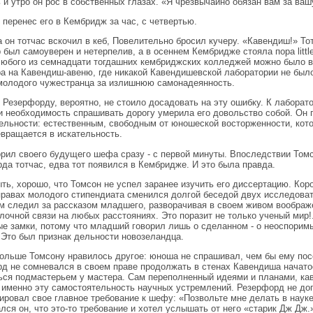
 и утро он рос в собственных глазах. «Я чрезвычайно обязан вам за ваш
 перенес его в Кембридж за час, с четвертью.
а он тотчас вскочил в кеб, Повелительно бросил кучеру. «Кавендиш!» Т
 был самоуверен и нетерпелив, а в осеннем Кембридже стояла пора littl
любого из семнадцати тогдашних кембриджских колледжей можно было 
а на Кавендиш-авеню, где никакой Кавендишевской лаборатории не было.
молодого чужестранца за излишнюю самонадеянность.
 Резерфорду, вероятно, не стоило досадовать на эту ошибку. К лаборат
и необходимость спрашивать дорогу умерила его довольство собой. Он 
ельности: естественным, свободным от юношеской восторженности, кот
евращается в искательность.
орил своего будущего шефа сразу - с первой минуты. Впоследствии Том
да тотчас, едва тот появился в Кембридже. И это была правда.
ть, хорошо, что Томсон не успел заранее изучить его диссертацию. Кор
правах молодого стипендиата сменился долгой беседой двух исследова
м следил за рассказом младшего, разворачивая в своем живом воображ
лочной связи на любых расстояниях. Это поразит не только ученый мир
е замки, потому что младший говорил лишь о сделанном - о неоспоримы
 Это был признак дельности новозеландца.
ольше Томсону нравилось другое: юноша не спрашивал, чем бы ему пос
д не сомневался в своем праве продолжать в стенах Кавендиша начато
ься подмастерьем у мастера. Сам переполненный идеями и планами, ка
 именно эту самостоятельность научных устремлений. Резерфорд не до
ровал свое главное требование к шефу: «Позвольте мне делать в науке т
лся он, что это-то требование и хотел услышать от него «старик Дж Дж.