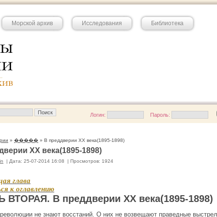
Морской архив
Исследования
Библиотека
Логин:
Пароль:
рии
»
�����
» В преддверии XX века(1895-1898)
дверии XX века(1895-1898)
in
|
Дата: 25-07-2014 16:08
|
Просмотров: 1924
ая глава
ся к оглавлению
 ВТОРАЯ. В преддверии XX века(1895-1898)
революции не знают восстаний. О них не возвещают праведные выстре