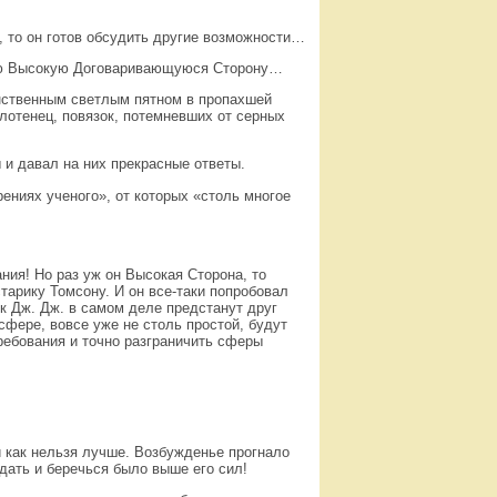
, то он готов обсудить другие возможности…
ную Высокую Договаривающуюся Сторону…
нственным светлым пятном в пропахшей
лотенец, повязок, потемневших от серных
и давал на них прекрасные ответы.
ениях ученого», от которых «столь многое
ания! Но раз уж он Высокая Сторона, то
тарику Томсону. И он все-таки попробовал
ик Дж. Дж. в самом деле предстанут друг
фере, вовсе уже не столь простой, будут
ребования и точно разграничить сферы
и как нельзя лучше. Возбужденье прогнало
ждать и беречься было выше его сил!