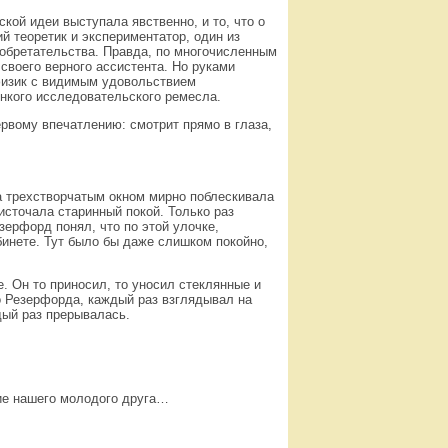
кой идеи выступала явственно, и то, что о
й теоретик и экспериментатор, один из
зобретательства. Правда, по многочисленным
 своего верного ассистента. Но руками
 физик с видимым удовольствием
онкого исследовательского ремесла.
ервому впечатлению: смотрит прямо в глаза,
а трехстворчатым окном мирно поблескивала
источала старинный покой. Только раз
зерфорд понял, что по этой улочке,
абинете. Тут было бы даже слишком покойно,
 Он то приносил, то уносил стеклянные и
о Резерфорда, каждый раз взглядывал на
дый раз прерывалась.
ие нашего молодого друга…