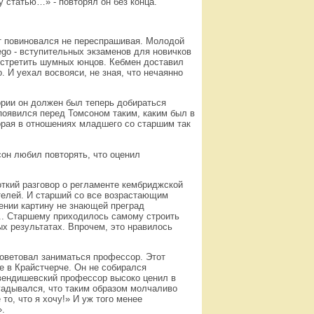
у статью…» - повторял он без конца.
от повиновался не переспрашивая. Молодой
ego - вступительных экзаменов для новичков
встретить шумных юнцов. Кебмен доставил
 И уехал восвояси, не зная, что нечаянно
ории он должен был теперь добираться
появился перед Томсоном таким, каким был в
орая в отношениях младшего со старшим так
сон любил повторять, что оценил
откий разговор о регламенте кембриджской
телей. И старший со все возрастающим
ении картину не знающей преград
!.. Старшему приходилось самому строить
х результатах. Впрочем, это нравилось
оветовал заниматься профессор. Этот
е в Крайстчерче. Он не собирался
вендишевский профессор высоко ценил в
гадывался, что таким образом молчаливо
о, что я хочу!» И уж того менее
».