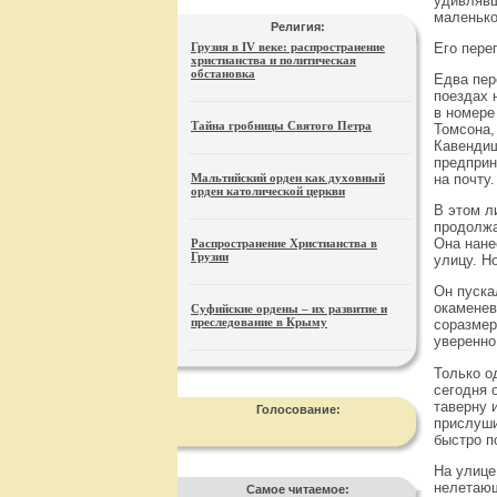
удивлявш
маленько
Религия:
Его пере
Грузия в IV веке: распространение
христианства и политическая
обстановка
Едва пер
поездах 
в номере
Тайна гробницы Святого Петра
Томсона,
Кавендиш
предприн
Мальтийский орден как духовный
на почту
орден католической церкви
В этом л
продолжа
Она нане
Распространение Христианства в
Грузии
улицу. Н
Он пуска
окаменев
Суфийские ордены – их развитие и
преследование в Крыму
соразмер
уверенно
Только о
сегодня 
таверну 
Голосование:
прислуши
быстро п
На улице
нелетающ
Самое читаемое: