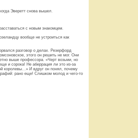
 когда Эверетт снова вышел.
 расставаться с новым знакомцем.
возеландцу вообще не устроиться как
борвался разговор о делах. Резерфорд
мсоновское, этого он решить не мог. Они
метно выше профессора. «Черт возьми, но
еще и сорока! Не аберрация ли это из-за
ой королевы…» И вдруг он понял, почему
ографий: рано еще! Слишком молод и чего-то