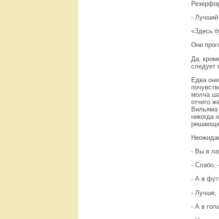
Резерфор
- Лучший
«Здесь б
Они прог
Да, кром
следует 
Едва они
почувств
молча ша
отчего ж
Вильяма 
никогда 
решающе-
Неожидан
- Вы в л
- Слабо,
- А в фу
- Лучше,
- А в го