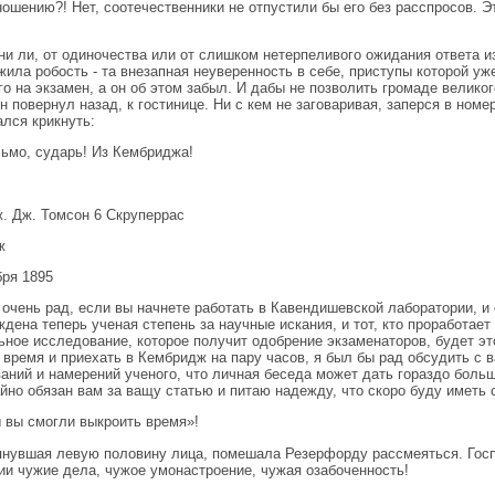
ношению?! Нет, соотечественники не отпустили бы его без расспросов. Эт
ни ли, от одиночества или от слишком нетерпеливого ожидания ответа 
жила робость - та внезапная неуверенность в себе, приступы которой уж
го на экзамен, а он об этом забыл. И дабы не позволить громаде велико
н повернул назад, к гостинице. Ни с кем не заговаривая, заперся в номер
ался крикнуть:
сьмо, сударь! Из Кембриджа!
. Дж. Томсон 6 Скруперрас
ж
бря 1895
очень рад, если вы начнете работать в Кавендишевской лаборатории, 
ждена теперь ученая степень за научные искания, и тот, кто проработает
ьное исследование, которое получит одобрение экзаменаторов, будет э
 время и приехать в Кембридж на пару часов, я был бы рад обсудить с в
ваний и намерений ученого, что личная беседа может дать гораздо бол
йно обязан вам за ващу статью и питаю надежду, что скоро буду иметь
 вы смогли выкроить время»!
янувшая левую половину лица, помешала Резерфорду рассмеяться. Госп
ии чужие дела, чужое умонастроение, чужая озабоченность!