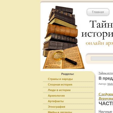
Главная
Тайны исто
Разделы:
В пред
Страны и народы
Автор:
Malk
Спорная история
Люди в истории
Следующ
Археология
Вернуть
Артефакты
ЧАСТЬ
Этнография
Научные 
Мифы и легенды