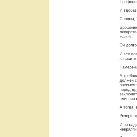
Профессо
И вдобав
Словом, 
Брошенно
лекарств
мазей…
Он долго
И все во
зависит»
Намерени
А требов
должен с
рассмеят
перед др
заключат
влияния 
А тогда,
Резерфор
И не над
невралги