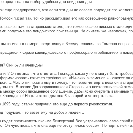
р предлагал на выбор удобные для свидания дни.
ок еще предупреждал, что если эти дни не совсем подходят его коллеге
Томсон писал так, точно рассматривал его как совершенно равноправ
е раскрытым на стареньком столе, это томсоновское письмо стало еди
ами полутьме его лондонского пристанища. Не считать же наволочек, по
 вышагивал в номере предстоящую беседу: сочинял за Томсона вопросы 
звращался к фразе кавендишевского профессора о «требованиях и намер
.
я? Они были очевидны.
ания? Он не знал, что ответить. Господи, какие у него могут быть требов
формулировать какие-то требования. «Никаких экзаменов!» - скажет он с
ься. …Могло ли прийти ему в голову, что через четверть века он и стар
угом как Высокие Договаривающиеся Стороны и в психологической атмос
ь между собой письменное соглашение, дабы ясно очертить взаимные т
в Кавендише! Но для этого должна была пройти четверть века.
 в 1895 году, старик приручил его еще до первого рукопожатия.
д подумал, что везет ему на добрых людей…
о будет предъявлять письма Биккертона! Все устраивалось само собой 
ю. Он чувствовал, что она еще не отступилась совсем. Но черт с ней - 