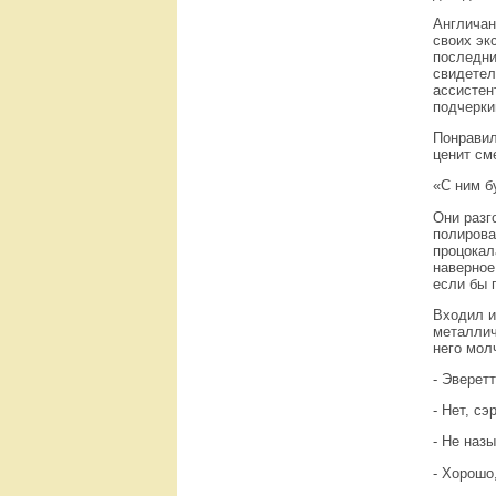
Англичан
своих эк
последни
свидетел
ассистен
подчерки
Понравил
ценит см
«С ним б
Они разг
полирова
процокал
наверное
если бы 
Входил и
металлич
него мол
- Эверет
- Нет, сэ
- Не наз
- Хорошо