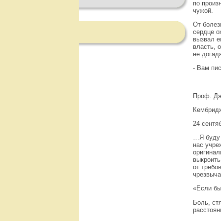
по произ
чужой.
От болез
сердце о
вызвал е
власть, о
не догад
- Вам пи
Проф. Дж
Кембрид
24 сентя
…Я буду 
нас учре
оригинал
выкроить
от требо
чрезвыча
«Если бы
Боль, ст
расстоян