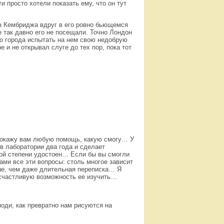
и просто хотели показать ему, что он тут
из Кембриджа вдруг в его ровно бьющемся
е так давно его не посещали. Точно Лондон
го города испытать на нем свою недобрую
е и не открывал слуге до тех пор, пока тот
и окажу вам любую помощь, какую смогу… У
 в лаборатории два года и сделает
той степени удостоен… Если бы вы смогли
ами все эти вопросы: столь многое зависит
ьше, чем даже длительная переписка… Я
 счастливую возможность ее изучить…
оди, как превратно нам рисуются на