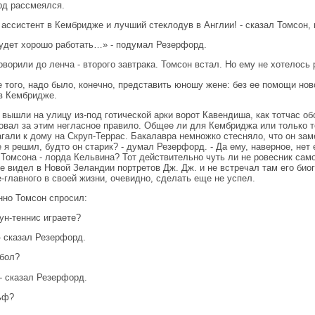
д рассмеялся.
 ассистент в Кембридже и лучший стеклодув в Англии! - сказал Томсон,
удет хорошо работать…» - подумал Резерфорд.
оворили до ленча - второго завтрака. Томсон встал. Но ему не хотелось
е того, надо было, конечно, представить юношу жене: без ее помощи но
в Кембридже.
 вышли на улицу из-под готической арки ворот Кавендиша, как тотчас о
овал за этим негласное правило. Общее ли для Кембриджа или только то
гали к дому на Скруп-Террас. Бакалавра немножко стесняло, что он за
е я решил, будто он старик? - думал Резерфорд. - Да ему, наверное, нет 
Томсона - лорда Кельвина? Тот действительно чуть ли не ровесник сам
не видел в Новой Зеландии портретов Дж. Дж. и не встречал там его би
главного в своей жизни, очевидно, сделать еще не успел.
но Томсон спросил:
аун-теннис играете?
 - сказал Резерфорд.
тбол?
 - сказал Резерфорд.
льф?