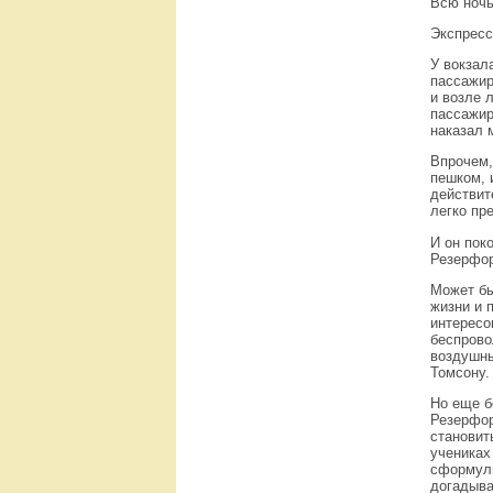
Всю ночь
Экспресс
У вокзал
пассажир
и возле 
пассажир
наказал 
Впрочем,
пешком, 
действит
легко пр
И он пок
Резерфор
Может бы
жизни и 
интересо
беспрово
воздушны
Томсону.
Но еще б
Резерфор
становит
учениках
сформули
догадыва