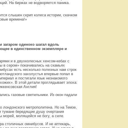
нций. На биржах не водворяется паника.
вится слышен скрип колеса истории, скачком
новые времена!»
им загаром одиноко шагал вдоль
ующее в единственном экземпляре и
арями и в двухколесных хенсом-кебах с
 в сером» покачивались на скамьях
нибусах есть несколько полезных нам строк
отландского захолустья впервые попал в
мпериал и постигали язык незнакомого
хожих». В этой детали проглядывает эпоха:
иккенсовская Англия!
лись газовые светильники. Из окон падали
 лондонского метрополитена. Но на Темзе,
м тумане бередящие душу очертания
ы морей, молящейся не богу, а силе.
ра столичных омнибусов. И не аптекарь,