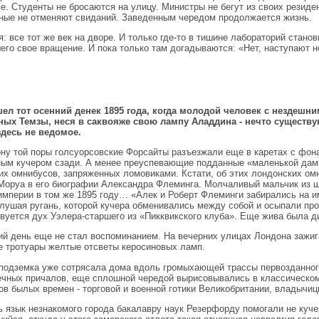
е. Студенты не бросаются на улицу. Министры не бегут из своих резиде
ые не отменяют свиданий. Заведенным чередом продолжается жизнь.
я: все тот же век на дворе. И только где-то в тишине лабораторий стано
его свое вращение. И пока только там догадываются: «Нет, наступают 
ел тот осенний денек 1895 года, когда молодой человек с нездешн
ных Темзы, неся в саквояже свою лампу Аладдина - нечто существ
десь не ведомое.
ну той поры голсуорсовские Форсайты разъезжали еще в каретах с фон
ым кучером сзади. А менее преуспевающие подданные «маленькой дамы
их омнибусов, запряженных ломовиками. Кстати, об этих лондонских ом
Моруа в его биографии Александра Флеминга. Молчаливый мальчик из ш
империи в том же 1895 году… «Алек и Роберт Флеминги забирались на и
слушая ругань, которой кучера обменивались между собой и осыпали про
твуется дух Уэлера-старшего из «Пикквикского клуба». Еще жива была д
й день еще не стал воспоминанием. На вечерних улицах Лондона зажига
е тротуары желтые отсветы керосиновых ламп.
подземка уже сотрясала дома вдоль громыхающей трассы первозданного
ечных причалов, еще сплошной чередой вырисовывались в классическо
ов былых времен - торговой и военной готики Великобритании, владычиц
ь язык незнакомого города бакалавру наук Резерфорду помогали не куче