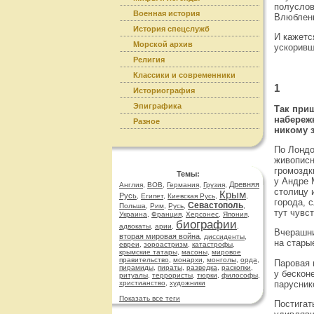
полуслов
Военная история
Влюбленн
История спецслужб
И кажетс
Морской архив
ускоривш
Религия
Классики и современники
1
Историография
Эпиграфика
Так приш
набереж
Разное
никому з
По Лондо
живописн
громоздк
Темы:
у Андре 
Древняя
Англия
,
ВОВ
,
Германия
,
Грузия
,
столицу 
Крым
Русь
,
Египет
,
Киевская Русь
,
,
города, 
Севастополь
Польша
,
Рим
,
Русь
,
,
тут чувс
Украина
,
Франция
,
Херсонес
,
Япония
,
биографии
адвокаты
,
арии
,
,
Вчерашни
вторая мировая война
,
диссиденты
,
на стары
евреи
,
зороастризм
,
катастрофы
,
крымские татары
,
масоны
,
мировое
правительство
,
монархи
,
монголы
,
орда
,
Паровая 
пирамиды
,
пираты
,
разведка
,
раскопки
,
у бескон
ритуалы
,
террористы
,
тюрки
,
философы
,
парусник
христианство
,
художники
Показать все теги
Постигат