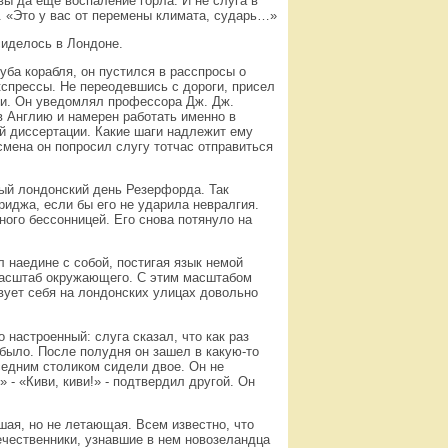
вы да еще воспаление горла. И не слуга в
. «Это у вас от перемены климата, сударь…»
сиделось в Лондоне.
уба корабля, он пустился в расспросы о
кспрессы. Не переодевшись с дороги, присел
ии. Он уведомлял профессора Дж. Дж.
в Англию и намерен работать именно в
ой диссертации. Какие шаги надлежит ему
мена он попросил слугу тотчас отправиться
ый лондонский день Резерфорда. Так
иджа, если бы его не ударила невралгия.
ного бессонницей. Его снова потянуло на
л наедине с собой, постигая язык немой
масштаб окружающего. С этим масштабом
вует себя на лондонских улицах довольно
 настроенный: слуга сказал, что как раз
 было. После полудня он зашел в какую-то
седним столиком сидели двое. Он не
 - «Киви, киви!» - подтвердил другой. Он
шая, но не летающая. Всем известно, что
ечественники, узнавшие в нем новозеландца