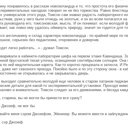
ину понравилось в рассказе новозеландца и то, что простота его физичес
спериментальных находках говорил он не без торжества. Равно блестящи
х универсалов этого рода, Томсон сам знавал радость лабораторного и
ьствам, руки у него были отнюдь не золотые, и он во всем полагался на
та руководила его, томсоновская, мысль. И он понимал: если молодой
вает, как ловко ему удалось обмануть природу, значит он годится для т
ся англичанину и склад характера новозеландца - по крайней мере по п
ешное, серьезен без педантизма, откровенен и доверчив.
удет легко работать…» - думал Томсон.
оваривали в кабинете-лаборатории шефа на первом этаже Кавендиша. З
нной брусчаткой тихая улочка, освещенная сентябрьским солнцем. Она 
а по ней медлительная карета. Как-то коротко процокала и затихла. И Ре
, даже нет сквозного проезда. Покойно было и по эту сторону окна - в к
постоянно не открывалась и не закрывалась дверь.
 выходил сравнительно молодой еще человек в старом латаном пиджаке.
еские детали для какой-то экспериментальной установки. Проходя мим
чаливо и внимательно. Томсон следил за его движениями, и беседа каж
т, старина, вы не могли бы принести все сразу?
р Джозеф, не мог бы.
ывайте меня сэром Джозефом, Эбенизер. Вы можете ввести в заблужден
, сэр Джозеф.