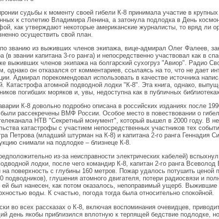
иронии судьбы к моменту своей гибели К-8 принимала участие в крупных
нных к столетию Владимира Ленина, а затонула подлодка в День космо
фой, как утверждают некоторые американские журналисты, то вряд ли ор
зненно осуществить свой план.
по званию из выживших членов экипажа, вице-адмирал Олег Фалеев, за
а (в звании капитана 3-го ранга) и непосредственно участвовал как в сп
ке выживших членов экипажа на болгарский сухогруз "Авиор". Радио С
, однако он отказался от комментариев, ссылаясь на то, что не дает 
ии. Адмирал порекомендовал использовать в качестве источника написа
й. Катастрофа атомной подводной лодки "К-8". Эта книга, однако, выпу
ников погибших моряков и, увы, недоступна как в публичных библиотеках,
аварии К-8 довольно подробно описана в российских изданиях после 199
 были рассекречены ВМФ России. Особое место в повествовании о гибе
елеканала НТВ "Секретный монумент", который вышел в 2000 году. В н
льства катастрофы с участием непосредственных участников тех событи
тра Петрова (младший штурман на К-8) и капитана 2-го ранга Геннадия Си
укцию снимали на подлодке – близнеце К-8.
редположительно из-за неисправности электрических кабелей) вспыхнул 
подводной лодки, после чего командир К-8, капитан 2-го ранга Всеволод
 на поверхность с глубины 160 метров. Пожар удалось потушить ценой п
0 подводников), глушения атомного двигателя, потери радиосвязи и полн
о ей был нанесен, как потом оказалось, непоправимый ущерб. Выжившие
рхностью воды. К счастью, погода тогда была относительно спокойной.
ски во всех рассказах о К-8, включая воспоминания очевидцев, приводит
й день якобы приблизился вплотную к терпящей бедствие подлодке, н