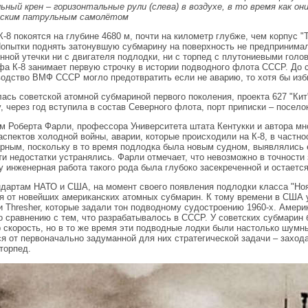
ьный крен – горизонтальные рули (слева) в воздухе, в то время как о
нским патрульным самолётом
К-8 покоятся на глубине 4680 м, почти на километр глубже, чем корпус "
Попытки поднять затонувшую субмарину на поверхность не предпринима
нной утечки ни с двигателя подлодки, ни с торпед с плутониевыми голо
фа К-8 занимает первую строчку в истории подводного флота СССР. До с
водство ВМФ СССР могло предотвратить если не аварию, то хотя бы изб
лась советской атомной субмариной первого поколения, проекта 627 "Ки
у, через год вступила в состав Северного флота, порт приписки – посел
м Роберта Фарли, профессора Университета штата Кентукки и автора мн
аспектов холодной войны, аварии, которые происходили на К-8, в частнос
рным, поскольку в то время подлодка была новым судном, выявлялись е
ти недостатки устранялись. Фарли отмечает, что невозможно в точности 
у инженерная работа такого рода была глубоко засекреченной и остается
ндартам НАТО и США, на момент своего появления подлодки класса "Нояб
я от новейших американских атомных субмарин. К тому времени в США 
 и Thresher, которые задали тон подводному судостроению 1960-х. Амер
о сравнению с тем, что разрабатывалось в СССР. У советских субмарин 
 скорость, но в то же время эти подводные лодки были настолько шумн
ся от первоначально задуманной для них стратегической задачи – заход
торпед.