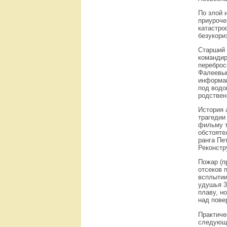
По злой 
приуроче
катастро
безукори
Старший 
командир
переброс
Фалеевым
информац
под водо
родствен
История 
трагедии
фильму т
обстояте
ранга Пе
Реконстр
Пожар (п
отсеков 
всплытии
удушья 3
плаву, н
над пове
Практиче
следующи