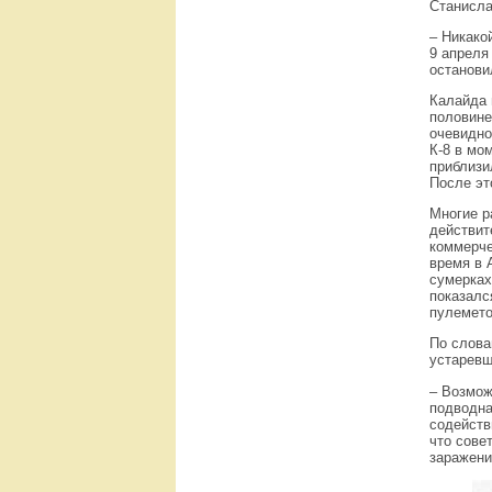
Станисла
– Никако
9 апреля
останови
Калайда 
половине
очевидно
К-8 в мо
приблизи
После эт
Многие р
действит
коммерче
время в 
сумерках
показалс
пулемето
По слова
устаревш
– Возмож
подводна
содейств
что сове
заражени