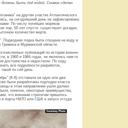
ни должны быть под водой. Снимок сделан
Титаника" на другом участке Атлантического
лись, на сегодняшний день не зафиксировано
вками. По числу погибших моряков
их пор, 50 лет спустя, существуют догадки,
ыточное количество жертв.
т". Подводная лодка была спущена на воду в
ок Гремиха в Мурманской области.
огочисленных публикаций по истории военно-
ти, в 1960 и 1966 годах, не являлись чем-то
е достоинства и недостатки. По ходу
знать все подробности разработок,
 такой по сей день:
рь" (К-8) отставали на одно или два
уже были разработаны подлодки класса
иканцы в этом направлении ушли далеко
были, конечно, некоторые преимущества,
ыми, что военным стратегам пришлось
а в порты НАТО или США и запуск оттуда