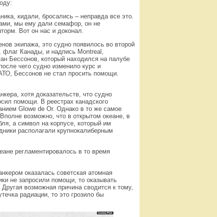
оду:
аника, кидали, бросались – неправда все это.
рами, мы ему дали семафор, он не
шторм. Вот он нас и доконал.
енов экипажа, это судно появилось во второй
 флаг Канады, и надпись Montreal,
тан Бессонов, который находился на палубе
 после чего судно изменило курс и
АТО, Бессонов не стал просить помощи.
нкера, хотя доказательств, что судно
осил помощи. В реестрах канадского
анием Glowe de Or. Однако в то же самое
Вполне возможно, что в открытом океане, в
ля, а символ на корпусе, который им
одники располагали крупнокалиберным
еане регламентировалось в то время
танкером оказалась советская атомная
ики не запросили помощи, то оказывать
 Другая возможная причина сводится к тому,
течка радиации, то это грозило бы