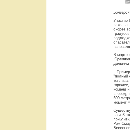
Болгарск
Участие 
вскользь
скорее в
градусов
подлодке
спасател
направля
В марте 
Юрекчиев
дальним 
– Пример
"полный 
топлива.
горючее,
команд и
вперед, 
500 метр
момент м
Существу
во избеж
приблизи
Рем Смир
Бессонов