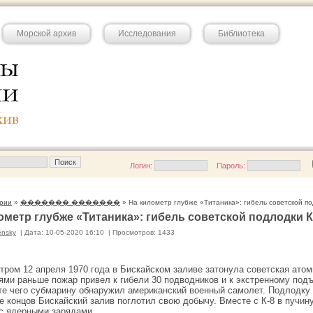
Морской архив
Исследования
Библиотека
Логин:
Пароль:
рии
»
������� �������
» На километр глубже «Титаника»: гибель советской по
ометр глубже «Титаника»: гибель советской подлодки К
ensky
|
Дата: 10-05-2020 16:10
|
Просмотров: 1433
тром 12 апреля 1970 года в Бискайском заливе затонула советская ато
ями раньше пожар привел к гибели 30 подводников и к экстренному подъ
те чего субмарину обнаружил американский военный самолет. Подлодку 
це концов Бискайский залив поглотил свою добычу. Вместе с К-8 в пучин
с ядерными зарядами.