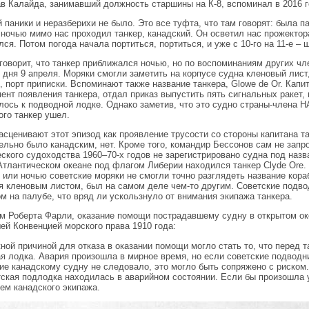
в Калайда, занимавший должность старшины на К-8, вспоминал в 2016 г
й паники и неразберихи не было. Это все туфта, что там говорят: была п
 ночью мимо нас проходил танкер, канадский. Он осветил нас прожекто
лся. Потом погода начала портиться, портиться, и уже с 10-го на 11-е – 
говорит, что танкер приближался ночью, но по воспоминаниям других чл
 дня 9 апреля. Моряки смогли заметить на корпусе судна кленовый лист,
, порт приписки. Вспоминают также название танкера, Glowe de Or. Капи
мент появления танкера, отдал приказ выпустить пять сигнальных ракет,
лось к подводной лодке. Однако заметив, что это судно страны-члена Н
ого танкер ушел.
асценивают этот эпизод как проявление трусости со стороны капитана та
ельно было канадским, нет. Кроме того, командир Бессонов сам не запр
ского судоходства 1960–70-х годов не зарегистрировано судна под назв
Атлантическом океане под флагом Либерии находился танкер Clyde Ore. 
 или ночью советские моряки не смогли точно разглядеть название кораб
я кленовым листом, был на самом деле чем-то другим. Советские подв
м на палубе, что вряд ли ускользнуло от внимания экипажа танкера.
м Роберта Фарли, оказание помощи пострадавшему судну в открытом ок
ей Конвенцией морского права 1910 года:
ной причиной для отказа в оказании помощи могло стать то, что перед 
я лодка. Авария произошла в мирное время, но если советские подводн
ие канадскому судну не следовало, это могло быть сопряжено с риском.
тская подлодка находилась в аварийном состоянии. Если бы произошла у
ем канадского экипажа.