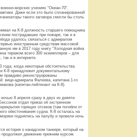
 военно-морских учениях "Океан-70",
навтики. Даже если это было спланированной
ганизаторы такого заговора смогли бы столь
нимал на К-8 должность старшего помощника
асении пострадавших при пожаре, так и в
вобода удалось связаться с адмиралом
интервью иностранным средствам массовой
нную им в 2017 году книгу "Холодная война
щена тиражом всего 300 экземпляров – для
 так и в интернете.
0 года, когда некоторые обстоятельства
ли К-8 принадлежит документальному
ем правдиво реконструированы
й: вице-адмирала Фалеева, капитана 1-го
макова (капитан-лейтенант на К-8).
ночью 8 апреля сразу в двух из девяти
 Бессонов отдал приказ об экстренном
ерекрытия горящих отсеков (там погибли от
ого обесточивания судна. К-8 осталась на
 моряки поднялись на палубу и провели ночь
ся история о канадском танкере, который на
о продолжил движение прежним курсом.