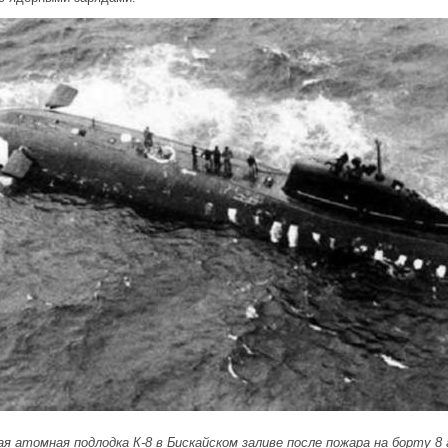
я атомная подлодка К-8 в Бискайском заливе после пожара на борту 8 