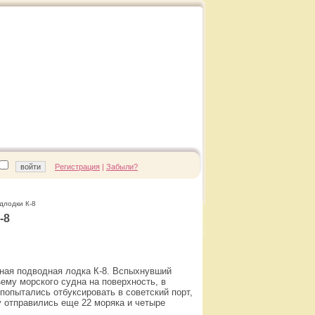
Регистрация
|
Забыли?
длодки К-8
-8
мная подводная лодка К-8. Вспыхнувший
ему морского судна на поверхность, в
попытались отбуксировать в советский порт,
у отправились еще 22 моряка и четыре