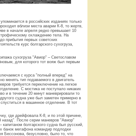
 упоминается в российских изданиях только
проходил вблизи места аварии К-8, то жертв,
иве в начале апреля редко превышает 10
астрофическому охлаждению тела. На
 до прибытия первых советских
оятельств курс болгарского сухогруза,
кипажа сухогруза "Авиор" – Светославом
новым, для которого тот вояж был первым
ключаемся с курса "полный вперед" на
чно менять тип подаваемого в двигатель
невров требуется переключение на легкое
отделение. С мостика не поступало никаких
во и в течение 20 минут маневрировали то
 другого судна уже был заметен примерно в
 спуститься в машинное отделение. В тот
ку, где дрейфовала К-8, и по этой причине,
 назад". После серии маневров "Авиор"
– капитаном болгарского судна был русский,
ых банок мегафона командир подлодки
 Бессонова, безусловно, было то, что