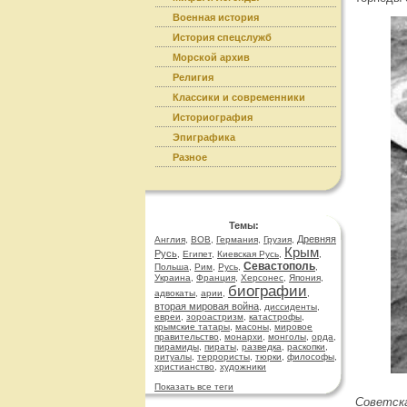
Военная история
История спецслужб
Морской архив
Религия
Классики и современники
Историография
Эпиграфика
Разное
Темы:
Древняя
Англия
,
ВОВ
,
Германия
,
Грузия
,
Крым
Русь
,
Египет
,
Киевская Русь
,
,
Севастополь
Польша
,
Рим
,
Русь
,
,
Украина
,
Франция
,
Херсонес
,
Япония
,
биографии
адвокаты
,
арии
,
,
вторая мировая война
,
диссиденты
,
евреи
,
зороастризм
,
катастрофы
,
крымские татары
,
масоны
,
мировое
правительство
,
монархи
,
монголы
,
орда
,
пирамиды
,
пираты
,
разведка
,
раскопки
,
ритуалы
,
террористы
,
тюрки
,
философы
,
христианство
,
художники
Показать все теги
Советска