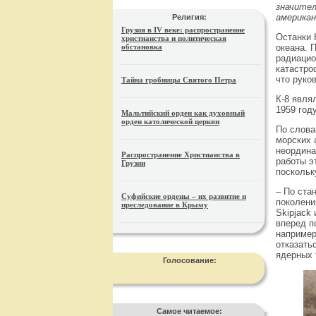
значител
америка
Религия:
Грузия в IV веке: распространение
Останки 
христианства и политическая
океана. 
обстановка
радиацио
катастро
что руко
Тайна гробницы Святого Петра
К-8 явля
1959 год
Мальтийский орден как духовный
орден католической церкви
По слова
морских 
неордина
Распространение Христианства в
работы э
Грузии
поскольк
– По ста
Суфийские ордены – их развитие и
поколени
преследование в Крыму
Skipjack
вперед п
например
отказать
ядерных 
Голосование:
Самое читаемое: