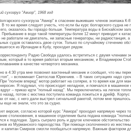
ий сухогруз "Авиор", 1968 год
болгарского сухогруза "Авиор" в спасении выживших членов экипажа К-8
. В то же время следует учесть, что если бы курс болгарского судна не 
сего, оказалось бы гораздо больше. Температура воды в Бискайском зал
. Пребывание в воде такой температуры более 12 минут приводит к кат
 не работали ни двигатель, ни запасные генераторы, ни радиостанция, а
ьных судов оставалось двое суток. Только по случайному стечению обст
вшегося из Ирландии в Кубу, проходил рядом.
корреспонденту Радио Свобода удалось встретиться с двумя членами э
ым, который в то время работал вторым механиком, и Владимиром Стой
плаванием в качестве четвертого механика.
но в 4:30 утра мне позвонил вахтенный механик и сообщил, что мы пере
стоп", – вспоминает Светослав Юрекчиев. – В таких ситуациях надо сро
 При "полном вперед" мотор работает на солярке, в то время как для ма
 керосин. Я подумал, что происходит неладное, и помчался в машинное 
 вдруг – приказ идти "полный назад". Мы переключились на легкое топли
то назад, потом с мостика поступила команда ложиться в дрейф. Корпус
ах от нас, с него дали выстрел сигнальной ракетой, потом мне пришлось
ы еще не знали, что это за судно.
ет версия, согласно которой курс "Авиора" проходил напрямую через точ
ание столкновения, в машинное отделение была подана команда "полный
лся к подлодке. Здесь сыграло роль и другое ключевое обстоятельство 
нов из Мурманского пароходства. При помощи сколоченного из жестян
 и капитан Смирнов смогли пообщаться напрямую. Важным фактором для