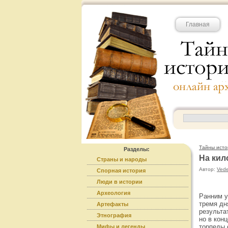
Главная
Тайны исто
Разделы:
На кил
Страны и народы
Автор:
Ved
Спорная история
Люди в истории
Археология
Ранним у
тремя дн
Артефакты
результа
Этнография
но в кон
торпеды 
Мифы и легенды