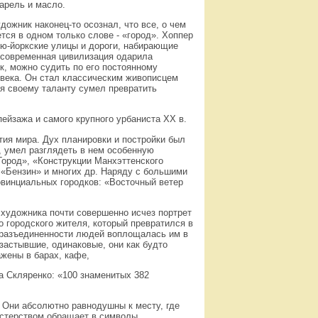
варель и масло.
дожник наконец-то осознал, что все, о чем
тся в одном только слове - «город». Хоппер
ью-йоркские улицы и дороги, набирающие
 современная цивилизация одарила
к, можно судить по его постоянному
овека. Он стал классическим живописцем
я своему таланту сумел превратить
ейзажа и самого крупного урбаниста XX в.
тия мира. Дух планировки и постройки был
, умел разглядеть в нем особенную
«Город», «Конструкции Манхэттенского
 «Бензин» и многих др. Наряду с большими
винциальных городков: «Восточный ветер
 художника почти совершенно исчез портрет
о городского жителя, который превратился в
а разъединенности людей воплощалась им в
застывшие, одинаковые, они как будто
жены в барах, кафе,
 Скляренко: «100 знаменитых 382
). Они абсолютно равнодушны к месту, где
астерством обращает в символы