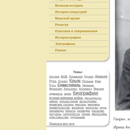
Военная история
История спецслужб
Морской архив
Религия
Классики и современники
Историография
Эпиграфика
Разное
Темы:
Древняя
Англия
,
ВОВ
,
Германия
,
Грузия
,
Крым
Русь
,
Египет
,
,
Польша
,
Рим
,
Севастополь
Русь
,
,
Украина
,
Франция
,
Херсонес
,
Холокост
,
Япония
,
биографии
адвокаты
,
арии
,
,
вторая мировая война
,
диссиденты
,
евреи
,
зороастризм
,
катастрофы
,
крымские татары
,
масоны
,
мировое
правительство
,
монархи
,
монголы
,
орда
,
пирамиды
,
пираты
,
разведка
,
раскопки
,
ритуалы
,
террористы
,
тюрки
,
философы
,
христианство
,
художники
Генри», 
Показать все теги
Ирина Ан