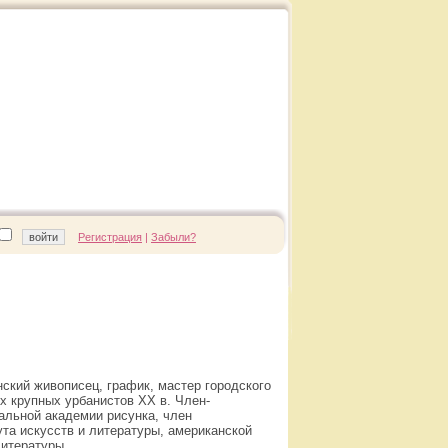
Регистрация
|
Забыли?
кий живописец, график, мастер городского
х крупных урбанистов XX в. Член-
альной академии рисунка, член
та искусств и литературы, американской
литературы.