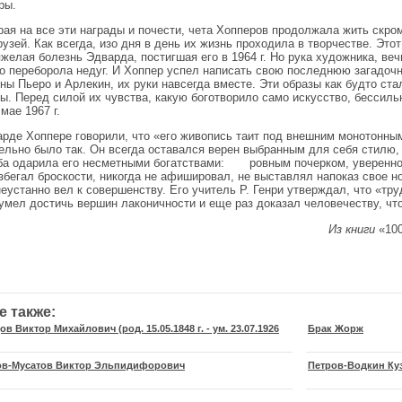
ры.
рая на все эти награды и почести, чета Хопперов продолжала жить скро
рузей. Как всегда, изо дня в день их жизнь проходила в творчестве. Э
яжелая болезнь Эдварда, постигшая его в 1964 г. Но рука художника, веч
о переборола недуг. И Хоппер успел написать свою последнюю загадочну
ны Пьеро и Арлекин, их руки навсегда вместе. Эти образы как будто с
ны. Перед силой их чувства, какую боготворило само искусство, бессил
мае 1967 г.
де Хоппере говорили, что «его живопись таит под внешним монотонным
ельно было так. Он всегда оставался верен выбранным для себя стилю,
ба одарила его несметными богатствами: ровным почерком, уверенной
збегал броскости, никогда не афишировал, не выставлял напоказ свое но
неустанно вел к совершенству. Его учитель Р. Генри утверждал, что «т
умел достичь вершин лаконичности и еще раз доказал человечеству, что 
Из книги
«100
е также:
в Виктор Михайлович (род. 15.05.1848 г. - ум. 23.07.1926
Брак Жорж
в-Мусатов Виктор Эльпидифорович
Петров-Водкин Ку