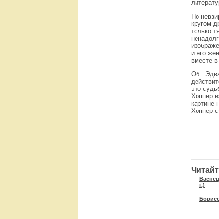
литерату
Но невзи
кругом д
только т
ненадолг
изображе
и его же
вместе в 
Об Эдвар
действит
это судь
Хоппер и
картине 
Хоппер с
Читайт
Васнецо
г.)
Борисо