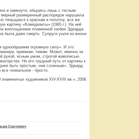
мно и замкнуто, общаясь лишь с тесным
тот мирный размеренный распорядок нарушила
но тянущаяся к краскам и полотну, все же
ю картину «Комедианты» (1965 г.). На ней
тали воплощением пламенной любви Эдварда
ьна была даже смерть. Супруги ушли из жизни
 однообразием огромную силу». И это
 манере, приемам, темам. Может, именно за
 рукой, ясным умом, строгой живописью.
ваторство. Но его трудный путь от картины к
руднее быть простым, чем сложным». Эдвард
все гениальное - просто.
 знаменитых художников XIV-XVIII вв.»; 2006
зьма Сергеевич