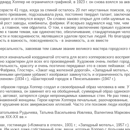
двард Хоппер не ограничился графикой, в 1923 г. он снова взялся за ак
озрасте 41 года, когда за спиной осталось 20 лет неустанных поисков, ху
рило призвание, подсказывала рука, постоянно твердил талант, заключае
розрел и оглянулся вокруг. Он словно заново открыл для себя шумные н
й рост заводы, комбинаты, фабрики. И всерьез задумался над тем, чем
, а главное, чем обделила. О том, к какому заключению пришел художни
ю к таким темам, как одиночество, обезличивание, стандартизация чел
сти и повседневности, являвшихся уделом простых людей. Но благодар
сть в важность, повседневность - в значимость, а их вместе
ерсальность, завоевав тем самым звание великого мастера городского п
ился изначальной координатой отсчета для всего хопперовского восприя
но характерен для всех его произведений. Художник очень любил город
тельность, красоту и очень поэтично передавал это в своих пейзажах: 
«Фабрика, Глостер», «Закат над железной дорогой», «Западный мотель»,
нными центрами урбанист изображал замкнутость и ограниченность про
кеном» (1934 г.), «Шахтерский городок в Пенсильвании» (1947 г.).
 образом города Хоппер создал и своеобразный образ человека в нем. У
ого человека, он заменил его на обобщенный, суммарный образ одиноког
, автомат, затерялся среди непроницаемых каменных стен. Не раз тем
бнаженной женщины. Герои картин Хоппера печальные, разочарованные, 
 крушение всех американских иллюзий. Часто эти похожие люди изобра
атольевна Рудычева, Татьяна Васильевна Иовлева, Валентина Марковна
ов XIX-XX вв.»
рах, гостиницах («Комната в отеле», 1931 г.; «Западный мотель», 1957 г.
я. Им чужд даже собственный дом, вещи, которые Хоппер с большим м