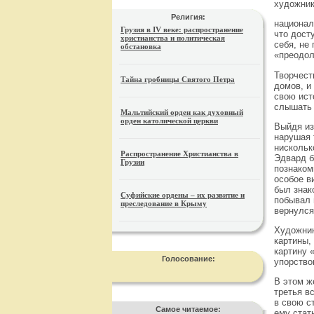
художник
Религия:
национал
Грузия в IV веке: распространение
что дост
христианства и политическая
себя, не
обстановка
«преодол
Творчест
Тайна гробницы Святого Петра
домов, и
свою ист
слышать 
Мальтийский орден как духовный
орден католической церкви
Выйдя из
нарушая 
нискольк
Распространение Христианства в
Эдвард б
Грузии
познаком
особое в
был знак
Суфийские ордены – их развитие и
побывал 
преследование в Крыму
вернулся
Художник
картины,
картину 
Голосование:
упорство
В этом ж
третья в
в свою с
Самое читаемое:
ему стат