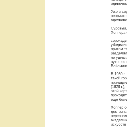
одиночес
Уже в се
неприяте
вдохнове
Суровый
Хоппера 
сорокадв
убедилис
притом т
разделял
не удивл
путешест
Вайоминг
В 1930 г
такой го
принадле
(1928 г.)
этой кар
проходит
еще боле
Хоппер о
достоинс
персонал
академию
искусств