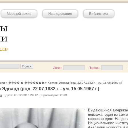
Морской архив
Исследования
Библиотека
Логин:
Пароль:
рии
»
���� � �������
» Хоппер Эдвард (род. 22.07.1882 г. - ум. 15.05.1967 г.)
Эдвард (род. 22.07.1882 г. - ум. 15.05.1967 г.)
in
|
Дата: 08-12-2015 20:12
|
Просмотров: 2839
Выдающийся американс
пейзажа, один из самы
корреспондент Национ
Национального институ
Академии искусств и 