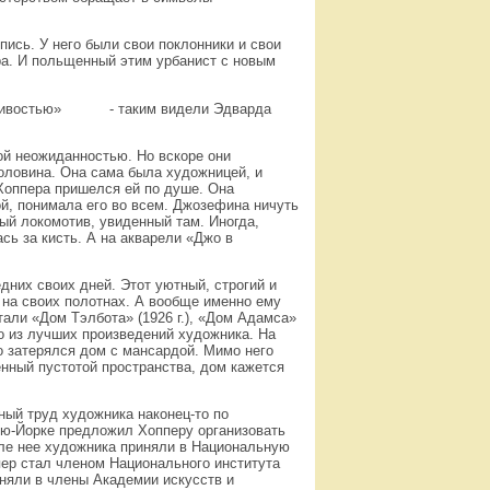
пись. У него были свои поклонники и свои
ра. И польщенный этим урбанист с новым
лчаливостью» - таким видели Эдварда
ной неожиданностью. Но вскоре они
оловина. Она сама была художницей, и
Хоппера пришелся ей по душе. Она
ой, понимала его во всем. Джозефина ничуть
ый локомотив, увиденный там. Иногда,
сь за кисть. А на акварели «Джо в
едних своих дней. Этот уютный, строгий и
 на своих полотнах. А вообще именно ему
тали «Дом Тэлбота» (1926 г.), «Дом Адамса»
одно из лучших произведений художника. На
о затерялся дом с мансардой. Мимо него
нный пустотой пространства, дом кажется
ный труд художника наконец-то по
Нью-Йорке предложил Хопперу организовать
ле нее художника приняли в Национальную
пер стал членом Национального института
иняли в члены Академии искусств и