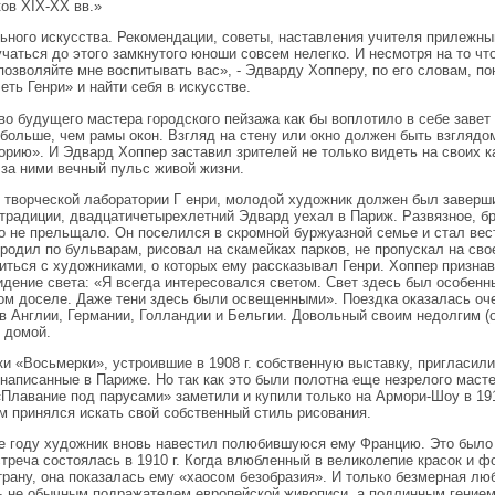
ов XIX-XX вв.»
ьного искусства. Рекомендации, советы, наставления учителя прилежный
учаться до этого замкнутого юноши совсем нелегко. И несмотря на то чт
 позволяйте мне воспитывать вас», - Эдварду Хопперу, по его словам, п
еть Генри» и найти себя в искусстве.
во будущего мастера городского пейзажа как бы воплотило в себе завет
 больше, чем рамы окон. Взгляд на стену или окно должен быть взглядом
орию». И Эдвард Хоппер заставил зрителей не только видеть на своих ка
за ними вечный пульс живой жизни.
 творческой лаборатории Г енри, молодой художник должен был заверши
традиции, двадцатичетырехлетний Эдвард уехал в Париж. Развязное, б
о не прельщало. Он поселился в скромной буржуазной семье и стал вес
родил по бульварам, рисовал на скамейках парков, не пропускал на сво
иться с художниками, о которых ему рассказывал Генри. Хоппер призна
идение света: «Я всегда интересовался светом. Свет здесь был особенн
ом доселе. Даже тени здесь были освещенными». Поездка оказалась оч
в Англии, Германии, Голландии и Бельгии. Довольный своим недолгим (о
 домой.
и «Восьмерки», устроившие в 1908 г. собственную выставку, пригласили
 написанные в Париже. Но так как это были полотна еще незрелого масте
«Плавание под парусами» заметили и купили только на Армори-Шоу в 19
м принялся искать свой собственный стиль рисования.
е году художник вновь навестил полюбившуюся ему Францию. Это было 
стреча состоялась в 1910 г. Когда влюбленный в великолепие красок и 
трану, она показалась ему «хаосом безобразия». И только безмерная лю
ь не обычным подражателем европейской живописи, а подлинным гением