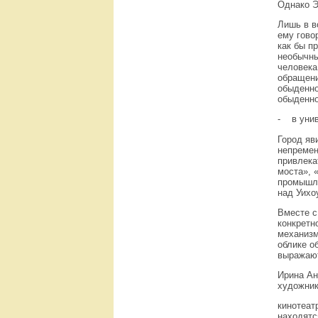
Однако Э
Лишь в в
ему гово
как бы п
необычны
человека
обращени
обыденно
обыденно
- в унив
Город яв
непремен
привлека
моста», 
промышле
над Уихоу
Вместе с
конкретн
механизм
облике о
выражают
Ирина Ан
художник
кинотеат
находятс