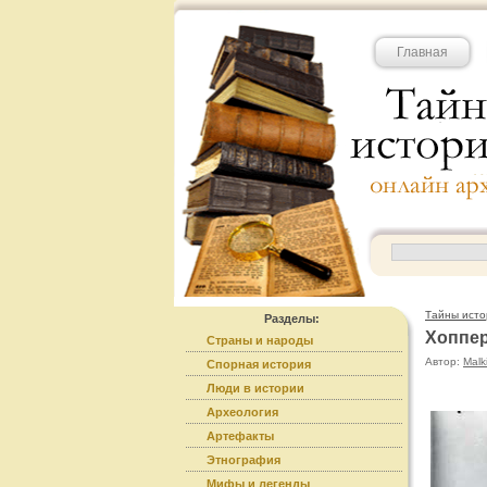
Главная
Тайны исто
Разделы:
Хоппер 
Страны и народы
Автор:
Malk
Спорная история
Люди в истории
Археология
Артефакты
Этнография
Мифы и легенды