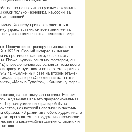
работал, но не посчитал нужным сохранить
 собой только черновики, наброски, за
ких творений.
одимым, Хопперу пришлось работать в
 ему удовольствия, он все время мечтал
то чувство одиночества человека в мире,
ке. Первую свою гравюру он исполнил в
9 и 1923 гг. Особый интерес вызывает
ожник противопоставлял здесь красоту
ины. Позже, будучи опытным мастером, он
 г.) впервые появилась основная тема всего
на присутствует почти во всех его картинах:
1942 г.), «Солнечный свет на втором этаже»
вылилась в гравюре «Спортивная яхта-кат»
изабет», «Маяк в Тулайте», «Комнаты у моря»
тавках, за них получал награды. Его имя
тсон. А увенчала все это профессиональная
и. В целом увлечение гравюрой было
рчества, без которой невозможно постичь
м образом: «В развитии любого художника, в
уг которого интеллект художника производит
 назвать и каким-нибудь другим словом), - и
тается».