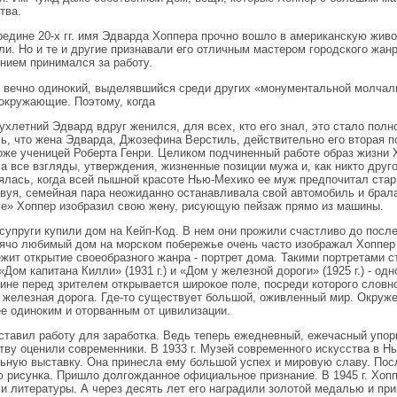
тва.
редине 20-х гг. имя Эдварда Хоппера прочно вошло в американскую живо
ли. Но и те и другие признавали его отличным мастером городского жан
нием принимался за работу.
, вечно одинокий, выделявшийся среди других «монументальной мо
окружающие. Поэтому, когда
ухлетний Эдвард вдруг женился, для всех, кто его знал, это стало пол
ь, что жена Эдварда, Джозефина Верстиль, действительно его вторая п
оже ученицей Роберта Генри. Целиком подчиненный работе образ жизни 
а все взгляды, утверждения, жизненные позиции мужа и, как никто друг
ялась, когда всей пышной красоте Нью-Мехико ее муж предпочитал стар
вуя, семейная пара неожиданно останавливала свой автомобиль и брала
е» Хоппер изобразил свою жену, рисующую пейзаж прямо из машины.
. супруги купили дом на Кейп-Код. В нем они прожили счастливо до посл
рячо любимый дом на морском побережье очень часто изображал Хоппер
жит открытие своеобразного жанра - портрет дома. Такими портретами с
, «Дом капитана Килли» (1931 г.) и «Дом у железной дороги» (1925 г.) - 
тине перед зрителем открывается широкое поле, посреди которого словн
 железная дорога. Где-то существует большой, оживленный мир. Окруже
е одиноким и оторванным от цивилизации.
ставил работу для заработка. Ведь теперь ежедневный, ежечасный упор
тву оценили современники. В 1933 г. Музей современного искусства в 
ьную выставку. Она принесла ему большой успех и мировую славу. Пос
 рисунка. Пришло долгожданное официальное признание. В 1945 г. Хоп
 и литературы. А через десять лет его наградили золотой медалью и пр