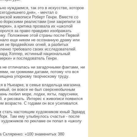
но нуждаемся, так это в искусстве, которое
сегодняшнего дня», - мечтал о
анской живописи Роберт Генри. Вместе со
ю-йоркскими реалистами (они закрепили за
ерки», а критика прозвала их «школой
боролся за право правдиво изображать
ку. Положение этой страны после Первой
нало еще никем не осознанную драму или
мя не бродвейских огней, а разбитых
ленно требовало своих исследователей.
вард Хоппер, истинный национальный
мерки» и последователь Генри.
а не отличалась ни загадочными фактами, ни
ями, ни громкими датами, потому что вся
вящена упорному творческому труду.
я в Ньюарке, в семье владельца магазина.
ивый, он вовсе не был сверхнеобычным
чень любил море, лодки, яхты, парусники,
. и рисовать. Интерес к живописи появился
ем возрасте. С годами он все усиливался.
м стать настоящим художником юный Эдвард
-Йорк. Там ему улыбнулось счастье - после
е художников по рекламе он попал в «школу
 Скляренко: «100 знаменитых 380