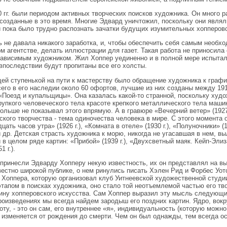
0 гг. были периодом активных творческих поисков художника. Он много 
 созданные в это время. Многие Эдвард уничтожил, поскольку они являли
 пока было трудно распознать зачатки будущих изумительных хопперовс
 не давала никакого заработка, и, чтобы обеспечить себя самым необх
м агентстве, делать иллюстрации для газет. Такая работа не приносила
зависимым художником. Жил Хоппер уединенно и в полной мере испытал 
впоследствии будут пропитаны все его холсты.
й ступенькой на пути к мастерству было обращение художника к графи
Всего в его наследии около 60 офортов, лучшие из них созданы между 191
«Поезд и купальщицы». Она казалась какой-то странной, поскольку худ
рупкого человеческого тела красоте крепкого металлического тела маш
больше не показывал этого впрямую. А в гравюре «Вечерний ветер» (1927
ского творчества - тема одиночества человека в мире. С этого момента о
ать часов утра» (1926 г.), «Комната в отеле» (1930 г.), «Полуночники» (
) и др. Детская страсть художника к морю, никогда не угасавшая в нем, 
) и в целом ряде картин: «Прибой» (1939 г.), «Двухсветный маяк. Кейп-Эл
1 г.).
принесли Эдварду Хопперу некую известность, их он представлял на выс
вестно широкой публике, о нем ринулись писать Хэлен Рид и Форбес Уо
 Хоппера, которую организовал клуб Уитнеевской художественной студи
тапом в поисках художника, оно стало той неотъемлемой частью его тво
ину хопперовского искусства. Сам Хоппер выразил эту мысль следующи
роизведениях мы всегда найдем зародыш его поздних картин. Ядро, вокр
оту, - это он сам, его внутреннее «я», индивидуальность (которую можно
 изменяется от рождения до смерти. Чем он был однажды, тем всегда ос