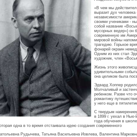
«В чем мы действитель
выразит дух человека 
независимости америк
своими учениками - нь
собой название «Восьм
мусорных ведер») он 
современную им Амери
мировой войны напоми
трагедию. Горькое вре
фонарей окраин немед
Одним из них стал Эд
художник, член «Вось
Жизнь этого живописц
удивительными событи
она целиком была пос
Эдвард Хоппер родилс
Молчаливый и застенч
ребенком. Разве что о
романтику путешествий
у него еще в пятилети
С твердым намерение
в 1899 г. уехал в Нью
года обучения в школ
которая одна в то время отстаивала идею создания современного
атольевна Рудычева, Татьяна Васильевна Иовлева, Валентина Марковна