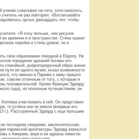
 ученик схватывал на лету, хотя казалось,
о учитель не раз повторял: «Воспитывайте
онадобилось целых двенадцать лет, чтобы
 учителя: «Я хочу больше, чем рисунок
 во времени и в пространстве. Стена хранит
ртинах коробки и стены домов, но и
ть свое образование поездкой в Европу. Не
роское поведение здешней богемы его
ти спокойный, добропорядочный образ жизни.
ем пути ни одного музея, искал возможности
вался, что именно в Париже к нему пришло
ым, совсем отличным от того, с которым я
ень познавательной. Кроме Франции Эдвард
коло года), но полезным путешествием, он
 Хоппера участвовать в ней. Он представил
ра, то успеха они не имели (впервые его
13 г.). Расстроенный Эдвард с еще большим
не последнее свидание, заключительная,
форм парижской архитектуры Эдвард вернулся
бовь к Америке, вера в ее идеалы помогли
 национального искусства.