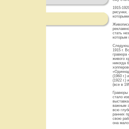
1915-192
рисунки,
которыми
Живопись
рекламно
стать не
которым 
Следующе
1915 г. 
гравюра 
живого х
никогда 
хопперов
«Одиннадц
(1960 г.
(1922 г.
(все в 195
Гравюры 
стало из
выставка
важным э
всю глуб
ранних п
свою раб
она мало