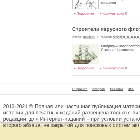
описания
»
Подробнее
»
Комментарии
0
Строители парусного фло
Автор:
usoltcev
|
Раздел:
���� � ��
Биографии кораблестро
Степана Чернявского.
»
Подробнее
»
Комментарии
0
О проекте
Авторам
Реклама
RSS
2013-2021 © Полная или частичная публикация матер
истории
для печатных изданий разрешена только с пи
редакции, для Интернет-изданий – при условии установ
второго абзаца, не закрытой для поисковых систем ак