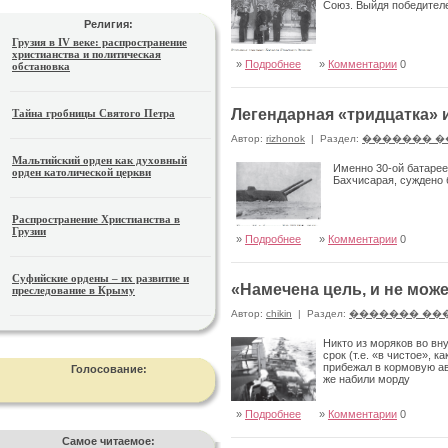
Союз. Выйдя победител
Религия:
Грузия в IV веке: распространение
христианства и политическая
»
Подробнее
»
Комментарии
0
обстановка
Легендарная «тридцатка» 
Тайна гробницы Святого Петра
Автор:
rizhonok
|
Раздел:
������� �
Мальтийский орден как духовный
Именно 30-ой батарее
орден католической церкви
Бахчисарая, суждено 
Распространение Христианства в
Грузии
»
Подробнее
»
Комментарии
0
Суфийские ордены – их развитие и
«Намечена цель, и не мож
преследование в Крыму
Автор:
chikin
|
Раздел:
������� ��
Никто из моряков во в
срок (т.е. «в чистое», 
прибежал в кормовую ав
Голосование:
же набили морду
»
Подробнее
»
Комментарии
0
Самое читаемое: