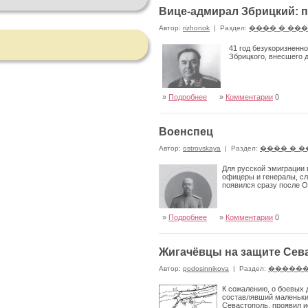
Вице-адмирал Збрицкий: п
Автор:
rizhonok
|
Раздел:
���� � ��
41 год безукоризненн
Збрицкого, внесшего 
»
Подробнее
»
Комментарии
0
Военспец
Автор:
ostrovskaya
|
Раздел:
���� � 
Для русской эмиграции 
офицеры и генералы, с
появился сразу после 
»
Подробнее
»
Комментарии
0
Жигачёвцы на защите Сев
Автор:
podosinnikova
|
Раздел:
������
К сожалению, о боевых 
составлявший маленькие
Севастополь, проявил и