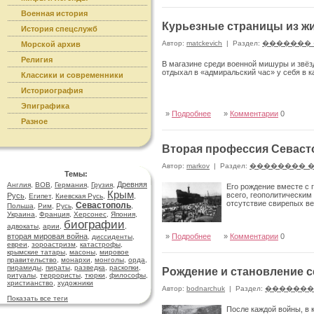
Военная история
Курьезные страницы из ж
История спецслужб
Автор:
matckevich
|
Раздел:
�������
Морской архив
Религия
В магазине среди военной мишуры и звёзд
отдыхал в «адмиральский час» у себя в к
Классики и современники
Историография
Эпиграфика
»
Подробнее
»
Комментарии
0
Разное
Вторая профессия Севаст
Автор:
markov
|
Раздел:
�������� 
Темы:
Древняя
Англия
,
ВОВ
,
Германия
,
Грузия
,
Его рождение вместе с 
Крым
всего, геополитическим
Русь
,
Египет
,
Киевская Русь
,
,
отсутствие свирепых в
Севастополь
Польша
,
Рим
,
Русь
,
,
Украина
,
Франция
,
Херсонес
,
Япония
,
биографии
адвокаты
,
арии
,
,
вторая мировая война
»
Подробнее
»
Комментарии
0
,
диссиденты
,
евреи
,
зороастризм
,
катастрофы
,
крымские татары
,
масоны
,
мировое
правительство
,
монархи
,
монголы
,
орда
,
пирамиды
,
пираты
,
разведка
,
раскопки
,
Рождение и становление 
ритуалы
,
террористы
,
тюрки
,
философы
,
христианство
,
художники
Автор:
bodnarchuk
|
Раздел:
�������
Показать все теги
После каждой войны, в 