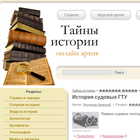
Главная
Морской архив
Тайны истории
»
������� �����
Разделы:
История судовых ГТУ
Страны и народы
Спорная история
Автор:
Удоденко Николай
|
Раздел:
���
Люди в истории
Первые судовые газотур
Археология
Артефакты
Этнография
»
Подробнее
»
Комментарии
0
Мифы и легенды