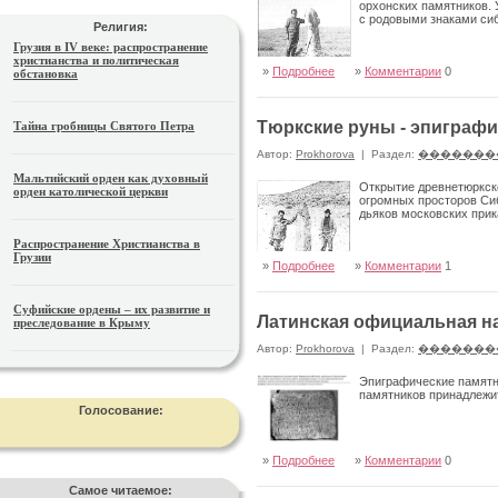
орхонских памятников. У
с родовыми зна­ками си
Религия:
Грузия в IV веке: распространение
христианства и политическая
»
Подробнее
»
Комментарии
0
обстановка
Тюркские руны - эпиграф
Тайна гробницы Святого Петра
Автор:
Prokhorova
|
Раздел:
�������
Мальтийский орден как духовный
Открытие древнетюркск
орден католической церкви
огромных просто­ров Си
дьяков московских прик
Распространение Христианства в
Грузии
»
Подробнее
»
Комментарии
1
Суфийские ордены – их развитие и
Латинская официальная на
преследование в Крыму
Автор:
Prokhorova
|
Раздел:
�������
Эпиграфические памятни
памятников принадлежит
Голосование:
»
Подробнее
»
Комментарии
0
Самое читаемое: