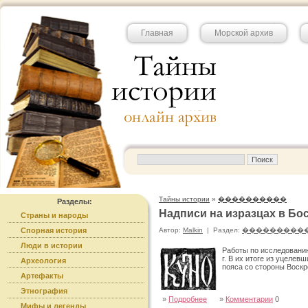
Главная
Морской архив
Тайны истории
»
����������
Разделы:
Надписи на изразцах в Бо
Страны и народы
Спорная история
Автор:
Malkin
|
Раздел:
���������
Люди в истории
Работы по исследованию
г. В их итоге из уцеле
Археология
пояса со стороны Воскр
Артефакты
Этнография
»
Подробнее
»
Комментарии
0
Мифы и легенды