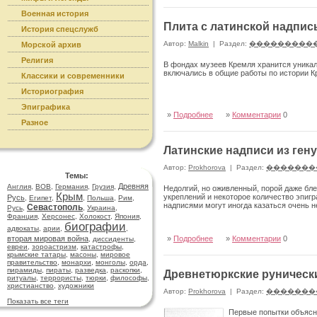
Военная история
Плита с латинской надпис
История спецслужб
Автор:
Malkin
|
Раздел:
���������
Морской архив
Религия
В фондах музеев Кремля хранится уникал
включались в общие работы по истории К
Классики и современники
Историография
Эпиграфика
»
Подробнее
»
Комментарии
0
Разное
Латинские надписи из ген
Автор:
Prokhorova
|
Раздел:
�������
Темы:
Древняя
Англия
,
ВОВ
,
Германия
,
Грузия
,
Недолгий, но оживленный, порой даже бл
Крым
укреплений и некоторое количество эпиг
Русь
,
Египет
,
,
Польша
,
Рим
,
надписями могут иногда казаться очень 
Севастополь
Русь
,
,
Украина
,
Франция
,
Херсонес
,
Холокост
,
Япония
,
биографии
адвокаты
,
арии
,
,
вторая мировая война
»
Подробнее
»
Комментарии
0
,
диссиденты
,
евреи
,
зороастризм
,
катастрофы
,
крымские татары
,
масоны
,
мировое
правительство
,
монархи
,
монголы
,
орда
,
пирамиды
,
пираты
,
разведка
,
раскопки
,
Древнетюркские рунически
ритуалы
,
террористы
,
тюрки
,
философы
,
христианство
,
художники
Автор:
Prokhorova
|
Раздел:
�������
Показать все теги
Первые попытки объясн