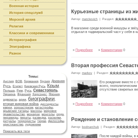
Военная история
Курьезные страницы из ж
История спецслужб
Автор:
matckevich
|
Раздел:
�������
Морской архив
Религия
В магазине среди военной мишуры и звёзд
отдыхал в «адмиральский час» у себя в к
Классики и современники
Историография
Эпиграфика
»
Подробнее
»
Комментарии
0
Разное
Вторая профессия Севаст
Автор:
markov
|
Раздел:
�������� 
Темы:
Древняя
Англия
,
ВОВ
,
Германия
,
Грузия
,
Его рождение вместе с 
Крым
всего, геополитическим
Русь
,
Египет
,
Киевская Русь
,
,
отсутствие свирепых в
Севастополь
Польша
,
Рим
,
Русь
,
,
Украина
,
Франция
,
Херсонес
,
Япония
,
биографии
адвокаты
,
арии
,
,
вторая мировая война
»
Подробнее
»
Комментарии
0
,
диссиденты
,
евреи
,
зороастризм
,
катастрофы
,
крымские татары
,
масоны
,
мировое
правительство
,
монархи
,
монголы
,
орда
,
пирамиды
,
пираты
,
разведка
,
раскопки
,
Рождение и становление 
ритуалы
,
террористы
,
тюрки
,
философы
,
христианство
,
художники
Автор:
bodnarchuk
|
Раздел:
�������
Показать все теги
После каждой войны, в 