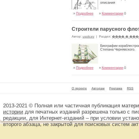
описания
»
Подробнее
»
Комментарии
0
Строители парусного фло
Автор:
usoltcev
|
Раздел:
���� � ��
Биографии кораблестро
Степана Чернявского.
»
Подробнее
»
Комментарии
0
О проекте
Авторам
Реклама
RSS
2013-2021 © Полная или частичная публикация матер
истории
для печатных изданий разрешена только с пи
редакции, для Интернет-изданий – при условии установ
второго абзаца, не закрытой для поисковых систем ак