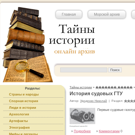
Главная
Морской архив
Тайны истории
»
������� �����
Разделы:
История судовых ГТУ
Страны и народы
Спорная история
Автор:
Удоденко Николай
|
Раздел:
���
Люди в истории
Первые судовые газотур
Археология
Артефакты
Этнография
»
Подробнее
»
Комментарии
0
Мифы и легенды