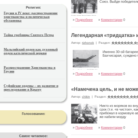
Союз. Выйдя победител
Религия:
Грузия в IV веке: распространение
христианства и политическая
»
Подробнее
»
Комментарии
0
обстановка
Легендарная «тридцатка» 
Тайна гробницы Святого Петра
Автор:
rizhonok
|
Раздел:
������� �
Мальтийский орден как духовный
Именно 30-ой батарее
орден католической церкви
Бахчисарая, суждено 
Распространение Христианства в
Грузии
»
Подробнее
»
Комментарии
0
Суфийские ордены – их развитие и
«Намечена цель, и не мож
преследование в Крыму
Автор:
chikin
|
Раздел:
������� ��
Никто из моряков во в
срок (т.е. «в чистое», 
прибежал в кормовую ав
Голосование:
же набили морду
»
Подробнее
»
Комментарии
0
Самое читаемое: