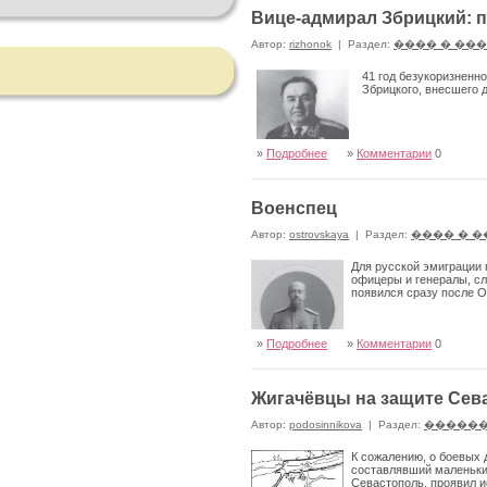
Вице-адмирал Збрицкий: п
Автор:
rizhonok
|
Раздел:
���� � ��
41 год безукоризненн
Збрицкого, внесшего 
»
Подробнее
»
Комментарии
0
Военспец
Автор:
ostrovskaya
|
Раздел:
���� � 
Для русской эмиграции 
офицеры и генералы, с
появился сразу после 
»
Подробнее
»
Комментарии
0
Жигачёвцы на защите Сев
Автор:
podosinnikova
|
Раздел:
������
К сожалению, о боевых 
составлявший маленькие
Севастополь, проявил и