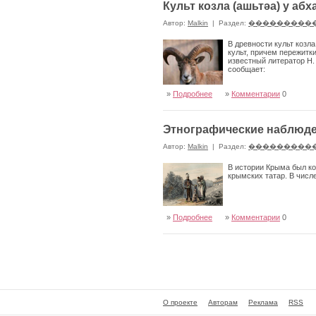
Культ козла (ашьтǝа) у абх
Автор:
Malkin
|
Раздел:
���������
В древности культ козл
культ, причем пережитк
известный лите­ратор Н.
сообщает:
»
Подробнее
»
Комментарии
0
Этнографические наблюде
Автор:
Malkin
|
Раздел:
���������
В истории Крыма был ко
крымских татар. В числ
»
Подробнее
»
Комментарии
0
О проекте
Авторам
Реклама
RSS