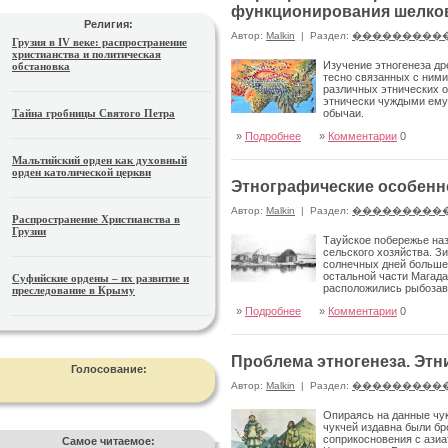
функционирования шелков
Религия:
Автор:
Malkin
|
Раздел:
���������
Грузия в IV веке: распространение
христианства и политическая
Изучение этногенеза др
обстановка
тесно связанных с ними
различных этни­ческих 
этнически чуждыми ему 
Тайна гробницы Святого Петра
обычаи.
»
Подробнее
»
Комментарии
0
Мальтийский орден как духовный
орден католической церкви
Этнографические особенн
Автор:
Malkin
|
Раздел:
���������
Распространение Христианства в
Грузии
Тауйское побережье на
сель­ского хозяйства. З
солнечных дней больше, 
остальной части Магада
Суфийские ордены – их развитие и
расположились рыбозаво
преследование в Крыму
делениями является основным поставщик
»
Подробнее
»
Комментарии
0
Проблема этногенеза. Этн
Голосование:
Автор:
Malkin
|
Раздел:
���������
Опираясь на данные чук
чукчей издавна были бр
соприкосновения с азиа
Самое читаемое: