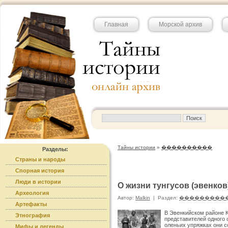
Главная
Морской архив
Тайны истории
»
����������
Разделы:
Страны и народы
Спорная история
Люди в истории
О жизни тунгусов (эвенков
Археология
Автор:
Malkin
|
Раздел:
���������
Артефакты
В Эвенкийском районе К
Этнография
представителей одного 
оленьих упряжках они с
Мифы и легенды