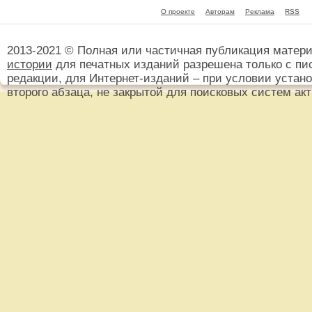
О проекте
Авторам
Реклама
RSS
2013-2021 © Полная или частичная публикация матер
истории
для печатных изданий разрешена только с пи
редакции, для Интернет-изданий – при условии установ
второго абзаца, не закрытой для поисковых систем ак