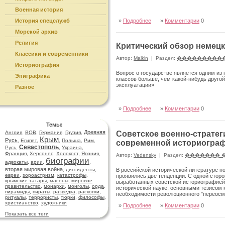
Военная история
История спецслужб
»
Подробнее
»
Комментарии
0
Морской архив
Религия
Критический обзор немец
Классики и современники
Автор:
Malkin
|
Раздел:
���������
Историография
Вопрос о государстве является одним из
Эпиграфика
классов больше, чем какой-нибудь друго
эксплуатации»
Разное
»
Подробнее
»
Комментарии
0
Темы:
Древняя
Англия
,
ВОВ
,
Германия
,
Грузия
,
Советское военно-стратег
Крым
Русь
,
Египет
,
,
Польша
,
Рим
,
современной историогра
Севастополь
Русь
,
,
Украина
,
Франция
,
Херсонес
,
Холокост
,
Япония
,
Автор:
Vedensky
|
Раздел:
������� 
биографии
адвокаты
,
арии
,
,
вторая мировая война
,
диссиденты
,
В российской исторической литературе п
евреи
,
зороастризм
,
катастрофы
,
проявились две тенденции. С одной стор
крымские татары
,
масоны
,
мировое
выработанных советской историографией 
правительство
,
монархи
,
монголы
,
орда
,
исторической науке, основными тезисом 
пирамиды
,
пираты
,
разведка
,
раскопки
,
необходимости революционного "переосмы
ритуалы
,
террористы
,
тюрки
,
философы
,
стороны, значительное число историков н
христианство
,
художники
»
Подробнее
»
Комментарии
0
подходам и игнорирования документов, с
удаётся интерпретировать в соответствии
Показать все теги
отмечает: "Поразительно, что очень час
взглядов, а наоборот, дают стимулы для 