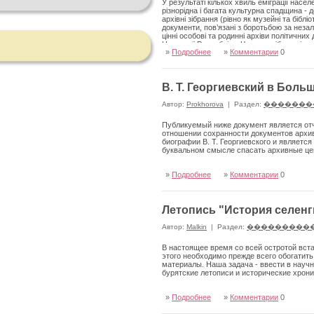
У результаті кількох хвиль еміграції нас
різнорідна і багата культурна спадщина - 
архівні зібрання (рівно як музейні та біблі
документи, пов’язані з боротьбою за незале
цінні особові та родинні архіви політичних
Народної Республіки. Частина зібрань і сп
»
Подробнее
»
Комментарии
0
яких потрапила насамперед як дар від її сп
ще в ХІХ ст., так і організовані після Дру
Парижі, що існують уже понад 150 років, П
Лондоні, Інститут Юзефа Пілсудського у Н
В. Т. Георгиевский в Боль
Папського інституту церковних студій та а
організаціях, парафіях, культурних і благо
Автор:
Prokhorova
|
Раздел:
�������
Публикуемый ниже документ является отче
отношении сохранности документов архив
биографии В. Т. Георгиевского и яв­ляе
буквальном смысле спасать архивные це
»
Подробнее
»
Комментарии
0
Летопись "История селенг
Автор:
Malkin
|
Раздел:
���������
В настоящее время со всей остротой вста
этого необходимо прежде всего обогатит
материалы. Наша задача - ввести в науч
бурятские лето­писи и исторические хрони
»
Подробнее
»
Комментарии
0