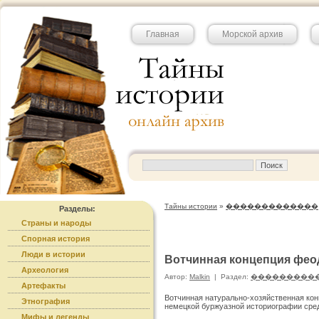
Главная
Морской архив
Тайны истории
»
�������������
Разделы:
Страны и народы
Спорная история
Люди в истории
Вотчинная концепция фео
Археология
Автор:
Malkin
|
Раздел:
���������
Артефакты
Вотчинная натурально-хозяйственная ко
Этнография
немецкой буржуазной историографии сред
Мифы и легенды