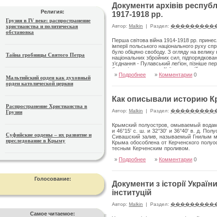
Документи архівів республ
Религия:
1917-1918 рр.
Грузия в IV веке: распространение
христианства и политическая
Автор:
Malkin
|
Раздел:
���������
обстановка
Перша світова війна 1914-1918 рр. принес
імперії польського національного руху сп
було обіцяно свободу. З огляду на велику к
Тайна гробницы Святого Петра
національних збройних сил, підпорядкова
з’єднання - Пулавський леґіон, пізніше п
було відправлено до Київського військовог
»
Подробнее
»
Комментарии
0
опинилася у районі Проскурова, звідки у 
Мальтийский орден как духовный
частинами. Пізніше, у середині серпня 191
орден католической церкви
головнокомандувачем ген. Корніловим форм
Как описывали историю К
Распространение Христианства в
Автор:
Malkin
|
Раздел:
���������
Грузии
Крымский полуостров, омываемый водами
и 46°15' с. ш. и 32°30' и 36°40' в. д.
Суфийские ордены – их развитие и
Сивашский залив, называемый Гнилым м
преследование в Крыму
Крыма обособлена от Керченского полуо
тесным Керченским проливом.
»
Подробнее
»
Комментарии
0
Голосование:
Документи з історії Україн
інституцій
Автор:
Malkin
|
Раздел:
���������
Самое читаемое: