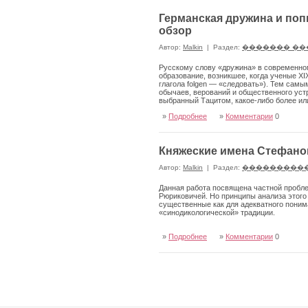
Германская дружина и поп
обзор
Автор:
Malkin
|
Раздел:
������� ��
Русскому слову «дружина» в современном
образование, воз­никшее, когда ученые XI
глагола folgen — «следовать»). Тем самы
обычаев, верований и общественного уст
выбранный Тацитом, какое-либо более и
»
Подробнее
»
Комментарии
0
Княжеские имена Стефано
Автор:
Malkin
|
Раздел:
���������
Данная работа посвящена частной пробле
Рюриковичей. Но принципы анализа этого 
существенные как для адекватного понима
«синодикологической» традиции.
»
Подробнее
»
Комментарии
0