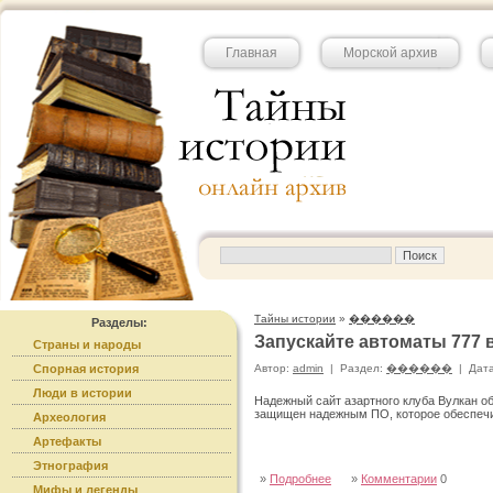
Главная
Морской архив
Тайны истории
»
������
Разделы:
Запускайте автоматы 777 
Страны и народы
Спорная история
Автор:
admin
|
Раздел:
������
|
Дата
Люди в истории
Надежный сайт азартного клуба Вулкан о
защищен надежным ПО, которое обеспечи
Археология
Артефакты
Этнография
»
Подробнее
»
Комментарии
0
Мифы и легенды