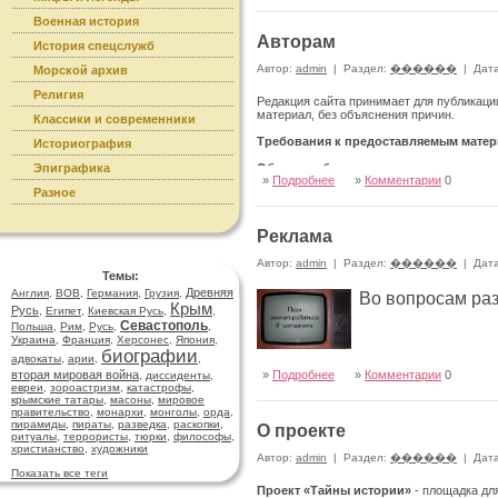
Военная история
Авторам
История спецслужб
Автор:
admin
|
Раздел:
������
|
Дата
Морской архив
Религия
Редакция сайта принимает для публикаци
материал, без объяснения причин.
Классики и современники
Требования к предоставляемым матер
Историография
Эпиграфика
Общие требования:
»
Подробнее
»
Комментарии
0
Публикации предоставлять по адресу
Разное
admin@secrethistory.su
Реклама
Запрещается републикация из других Инт
Все публикации предоставляются в форма
Автор:
admin
|
Раздел:
������
|
Дата
Темы:
Желательно указание категории или катег
Древняя
Англия
,
ВОВ
,
Германия
,
Грузия
,
Во вопросам ра
Желательно разбиение на главы, разделы,
Крым
Русь
,
Египет
,
Киевская Русь
,
,
Желательны иллюстрации, фотографии, ви
Севастополь
Имеющиеся сравнительные таблицы, график
Польша
,
Рим
,
Русь
,
,
Иллюстрации присылаются отдельными 
Украина
,
Франция
,
Херсонес
,
Япония
,
(подписями).
биографии
адвокаты
,
арии
,
,
В тексте указываются места размещения и
вторая мировая война
»
Подробнее
»
Комментарии
0
,
диссиденты
,
Возможно добавление видео в статью – л
евреи
,
зороастризм
,
катастрофы
,
крымские татары
,
масоны
,
мировое
Заметка:
правительство
,
монархи
,
монголы
,
орда
,
Короткое сообщение о конкретном событии
пирамиды
,
пираты
,
разведка
,
раскопки
,
О проекте
Объём – от 1000 знаков.
ритуалы
,
террористы
,
тюрки
,
философы
,
Преимущественно авторский текст, за ис
христианство
,
художники
Автор:
admin
|
Раздел:
������
|
Дата
Реферат статьи, научной работы:
Показать все теги
Краткое изложение содержания статьи или
Проект «Тайны истории»
- площадка дл