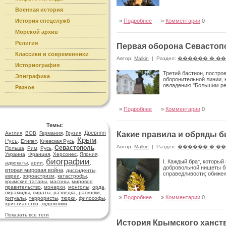
Военная история
История спецслужб
»
Подробнее
»
Комментарии
0
Морской архив
Религия
Первая оборона Севастопо
Классики и современники
Автор:
Malkin
|
Раздел:
������ � �
Историография
Третий бастион, постро
Эпиграфика
оборонительной линии, 
овладению "Большим ред
Разное
»
Подробнее
»
Комментарии
0
Темы:
Древняя
Англия
,
ВОВ
,
Германия
,
Грузия
,
Какие правила и обряды 
Крым
Русь
,
Египет
,
Киевская Русь
,
,
Автор:
Malkin
|
Раздел:
������ � �
Севастополь
Польша
,
Рим
,
Русь
,
,
Украина
,
Франция
,
Херсонес
,
Япония
,
биографии
I. Каждый брат, которы
адвокаты
,
арии
,
,
добровольной нищеты бе
вторая мировая война
,
диссиденты
,
справедливости; обиже
евреи
,
зороастризм
,
катастрофы
,
крымские татары
,
масоны
,
мировое
правительство
,
монархи
,
монголы
,
орда
,
пирамиды
,
пираты
,
разведка
,
раскопки
,
»
Подробнее
»
Комментарии
0
ритуалы
,
террористы
,
тюрки
,
философы
,
христианство
,
художники
Показать все теги
История Крымского ханств