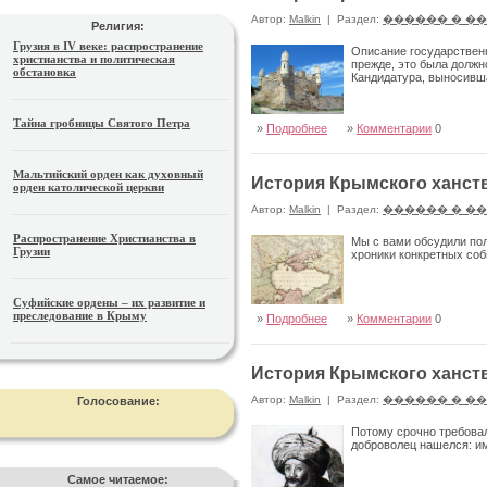
Автор:
Malkin
|
Раздел:
������ � �
Религия:
Грузия в IV веке: распространение
Описание государственн
христианства и политическая
прежде, это была долж
обстановка
Кандидатура, выносивша
Тайна гробницы Святого Петра
»
Подробнее
»
Комментарии
0
Мальтийский орден как духовный
История Крымского ханств
орден католической церкви
Автор:
Malkin
|
Раздел:
������ � �
Распространение Христианства в
Мы с вами обсудили пол
Грузии
хроники конкретных со
Суфийские ордены – их развитие и
преследование в Крыму
»
Подробнее
»
Комментарии
0
История Крымского ханств
Автор:
Malkin
|
Раздел:
������ � �
Голосование:
Потому срочно требовал
доброволец нашелся: им
Самое читаемое: