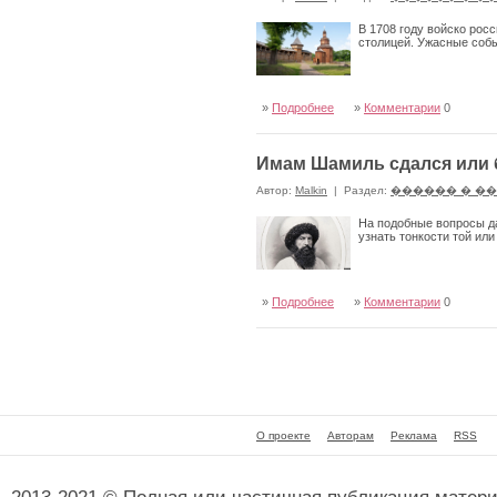
В 1708 году войско росс
столицей. Ужасные собы
»
Подробнее
»
Комментарии
0
Имам Шамиль сдался или б
Автор:
Malkin
|
Раздел:
������ � �
На подобные вопросы да
узнать тонкости той ил
»
Подробнее
»
Комментарии
0
О проекте
Авторам
Реклама
RSS