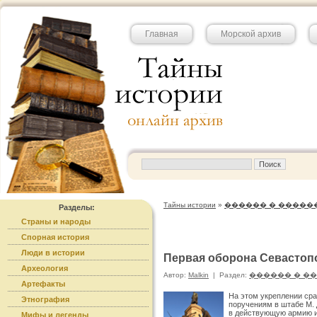
Главная
Морской архив
Тайны истории
»
������ � �����
Разделы:
Страны и народы
Спорная история
Люди в истории
Первая оборона Севастопо
Археология
Автор:
Malkin
|
Раздел:
������ � �
Артефакты
На этом укреплении ср
Этнография
поручениям в штабе М. Д
в действующую армию и
Мифы и легенды