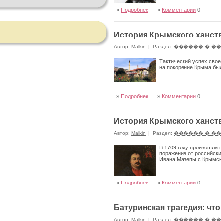
»
Подробнее
»
Комментарии
0
История Крымского ханств
Автор:
Malkin
|
Раздел:
������ � �
Тактический успех свое
на покорение Крыма был
»
Подробнее
»
Комментарии
0
История Крымского ханств
Автор:
Malkin
|
Раздел:
������ � �
В 1709 году произошла 
поражение от российских
Ивана Мазепы с Крымс
»
Подробнее
»
Комментарии
0
Батуринская трагедия: что
Автор:
Malkin
|
Раздел:
������ � �