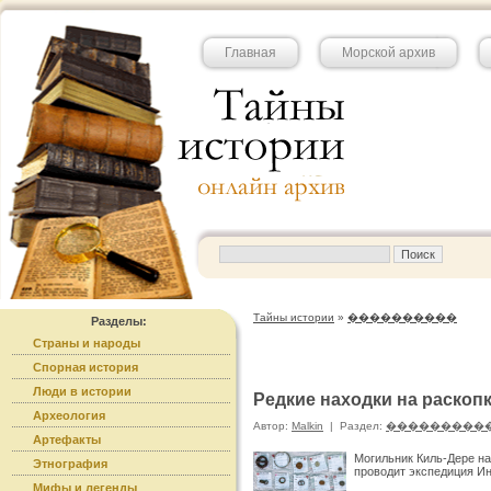
Главная
Морской архив
Тайны истории
»
����������
Разделы:
Страны и народы
Спорная история
Люди в истории
Редкие находки на раскоп
Археология
Автор:
Malkin
|
Раздел:
���������
Артефакты
Могильник Киль-Дере на
Этнография
проводит экспедиция Ин
Мифы и легенды