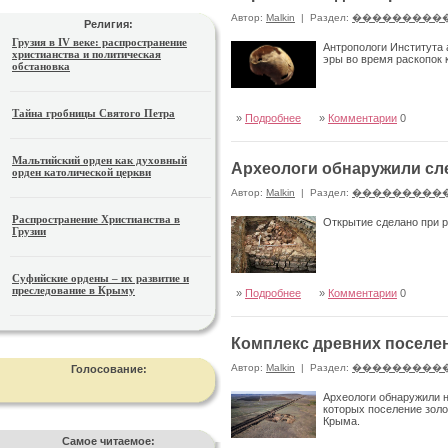
Автор:
Malkin
|
Раздел:
���������
Религия:
Грузия в IV веке: распространение
Антропологи Института 
христианства и политическая
эры во время раскопок 
обстановка
Тайна гробницы Святого Петра
»
Подробнее
»
Комментарии
0
Мальтийский орден как духовный
Археологи обнаружили сл
орден католической церкви
Автор:
Malkin
|
Раздел:
���������
Распространение Христианства в
Открытие сделано при р
Грузии
Суфийские ордены – их развитие и
преследование в Крыму
»
Подробнее
»
Комментарии
0
Комплекс древних поселен
Автор:
Malkin
|
Раздел:
���������
Голосование:
Археологи обнаружили н
которых поселение золо
Крыма.
Самое читаемое: