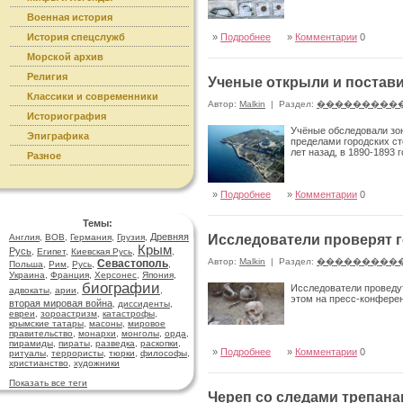
Военная история
История спецслужб
»
Подробнее
»
Комментарии
0
Морской архив
Религия
Ученые открыли и постави
Классики и современники
Автор:
Malkin
|
Раздел:
���������
Историография
Учёные обследовали зон
Эпиграфика
пределами городских ст
лет назад, в 1890-1893 
Разное
»
Подробнее
»
Комментарии
0
Темы:
Древняя
Англия
,
ВОВ
,
Германия
,
Грузия
,
Исследователи проверят 
Крым
Русь
,
Египет
,
Киевская Русь
,
,
Автор:
Malkin
|
Раздел:
���������
Севастополь
Польша
,
Рим
,
Русь
,
,
Украина
,
Франция
,
Херсонес
,
Япония
,
биографии
Исследователи проведу
адвокаты
,
арии
,
,
этом на пресс-конфере
вторая мировая война
,
диссиденты
,
евреи
,
зороастризм
,
катастрофы
,
крымские татары
,
масоны
,
мировое
правительство
,
монархи
,
монголы
,
орда
,
пирамиды
,
пираты
,
разведка
,
раскопки
,
»
Подробнее
»
Комментарии
0
ритуалы
,
террористы
,
тюрки
,
философы
,
христианство
,
художники
Показать все теги
Череп со следами трепана