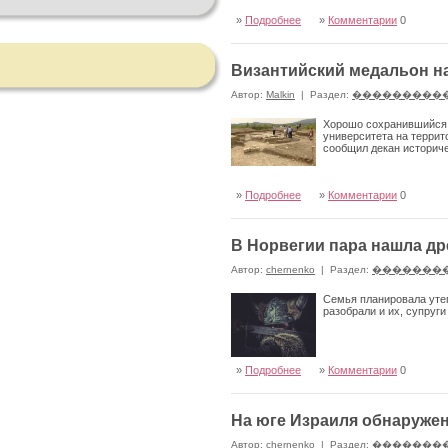
»
Подробнее
»
Комментарии
0
Византийский медальон на
Автор:
Malkin
|
Раздел:
���������
Хорошо сохранившийся 
университета на террит
сообщил декан историч
»
Подробнее
»
Комментарии
0
В Норвегии пара нашла д
Автор:
chernenko
|
Раздел:
�������
Семья планировала утеп
разобрали и их, супруг
»
Подробнее
»
Комментарии
0
На юге Израиля обнаружен
Автор:
chernenko
|
Раздел:
�������