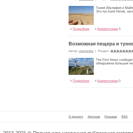
Талия Абулафия и Майя
Это пустыня Негев, зас
»
Подробнее
»
Комментарии
0
Возможная пещера и тунн
Автор:
chernenko
|
Раздел:
�������
The First News сообщае
обнаружена большая пе
»
Подробнее
»
Комментарии
0
О проекте
Авторам
Реклама
RSS