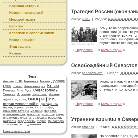
Военная история
Трагедия России (окончан
История спецслужб
Автор:
yurlov
|
Раздел:
�������� �
Морской архив
Религия
Кому-то на современном
революции (ныне это уж
Классики и современники
стали появляться не то
постановки, кинофильмы
Историография
спустя почти сто лет, 
Эпиграфика
»
Подробнее
»
Комментарии
0
Разное
Освобождённый Севастоп
Автор:
podosinnikova
|
Раздел:
������
Темы:
Древняя
Англия
,
ВОВ
,
Германия
,
Грузия
,
Милочка с мамой и семь
Крым
находиться в пожарной 
Русь
,
Египет
,
Киевская Русь
,
,
с теми, кто прятался в
Севастополь
Польша
,
Рим
,
Русь
,
,
Украина
,
Франция
,
Херсонес
,
Япония
,
биографии
адвокаты
,
арии
,
,
вторая мировая война
»
Подробнее
»
Комментарии
0
,
диссиденты
,
евреи
,
зороастризм
,
катастрофы
,
крымские татары
,
масоны
,
мировое
правительство
,
монархи
,
монголы
,
орда
,
пирамиды
,
пираты
,
разведка
,
раскопки
,
Утренние взрывы в Север
ритуалы
,
террористы
,
тюрки
,
философы
,
христианство
,
художники
Автор:
rizhonok
|
Раздел:
�������� 
Показать все теги
На рассвете 7-го (20) 