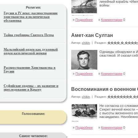
линейный корабль «Имп
войны
Религия:
Грузия в IV веке: распространение
христианства и политическая
»
Подробнее
»
Комментарии
0
обстановка
Амет-хан Султан
Тайна гробницы Святого Петра
Автор:
chikin
|
Раздел:
���� � ����
Мальтийский орден как духовный
Однажды обнаружил в Ин
орден католической церкви
свастикой. И сказал себ
Распространение Христианства в
Грузии
»
Подробнее
»
Комментарии
0
Суфийские ордены – их развитие и
Воспоминания о военном С
преследование в Крыму
Автор:
chikin
|
Раздел:
�������� �
Не согласна со словами
Секрет вечной юности 
с высоты жизненного оп
Голосование:
насаждаемо. Неизбежно
»
Подробнее
»
Комментарии
0
Самое читаемое: