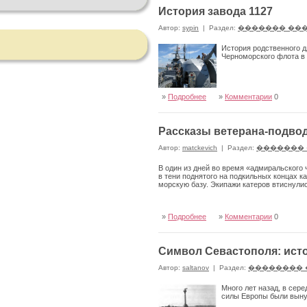
История завода 1127
Автор:
sypin
|
Раздел:
������� ��
История родственного д
Черноморского флота в
»
Подробнее
»
Комментарии
0
Рассказы ветерана-подво
Автор:
matckevich
|
Раздел:
�������
В один из дней во время «адмиральского
в тени поднятого на подкильных кон­цах к
морскую базу. Экипажи катеров втиснули
»
Подробнее
»
Комментарии
0
Символ Севастополя: ист
Автор:
saltanov
|
Раздел:
�������� 
Много лет назад, в сер
силы Европы были выну