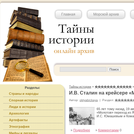
Главная
Морской архив
Тайны истории
»
������� �����
Разделы:
И.В. Сталин на крейсере «М
Страны и народы
Спорная история
Автор:
oktyabrckaya
|
Раздел:
������
Люди в истории
65 лет тому назад, 19 а
«Молотов» переход из 
Археология
И.С. Юмашевым и Кома
Артефакты
Этнография
»
Подробнее
»
Комментарии
0
Мифы и легенды